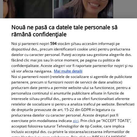
Nouă ne pasă ca datele tale personale să
rămână confidențiale
Noi și partenerii noștri
594
stocăm și/sau accesăm informații pe
dispozitivul dvs., precum identificatorii cookie unici pentru prelucrarea
datelor cu caracter personal. Puteți accepta sau gestiona alegerile dvs.
făcând clic mai jos sau în orice moment, pe pagina cu politica de
confidențialitate. Aceste alegeri vor fi raportate partenerilor noștri și nu
vă vor afecta navigarea.
Mai multe detalii
Andreea Popescu și fosta soacră, schimb
Noi si partenerii nostri (retelele de socializare si agentiile de publicitate
partenere, precum si furnizorii nostri de servicii de date analitice)
de replici. Ce i-a spus mama lui Rareș
prelucram date pentru a permite website-ului sa functioneze, pentru a
personaliza continutul si anunturile publicitare afisate in functie de
Cojoc influenceriței: „Am găsit soluția”
interesele si/sau profilul dvs., pentru a va oferi functionalitati aferente
retelelor de socializare si pentru a analiza traficul pe website. Beneficiati
de drepturile prevazute de art. 15-22 din GDPR in legatura cu
prelucrarea datelor cu caracter personal. Aceste drepturi pot fi
exercitate prin modalitatea indicata
aici
. Prin click pe “ACCEPT TOATE”,
acceptati folosirea tuturor Tehnologiilor de tip Cookie, care implica
inclusiv acceptul dvs. cu privire la stocarea/accesarea informatiilor de