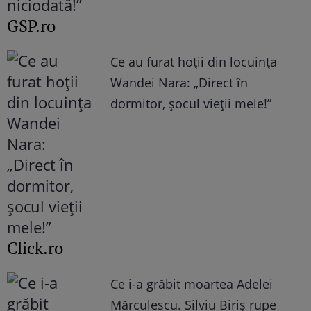
GSP.ro
Ce au furat hoții din locuința
Wandei Nara: „Direct în
dormitor, șocul vieții mele!”
Click.ro
Ce i-a grăbit moartea Adelei
Mărculescu. Silviu Biriș rupe