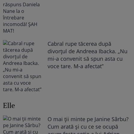
Cabral rupe tăcerea după
divorțul de Andreea Ibacka. „Nu
mi-a convenit să spun asta cu
voce tare. M-a afectat”
Elle
O mai ții minte pe Janine Sârbu?
Cum arată și cu ce se ocupă
acum fosta soție a lui Adrian