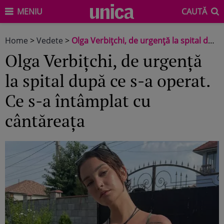
MENIU
CAUTĂ
Home
>
Vedete
>
Olga Verbițchi, de urgență la spital după ce s-a operat. Ce s-a întâmplat cu cântăreața
Olga Verbițchi, de urgență
la spital după ce s-a operat.
Ce s-a întâmplat cu
cântăreața