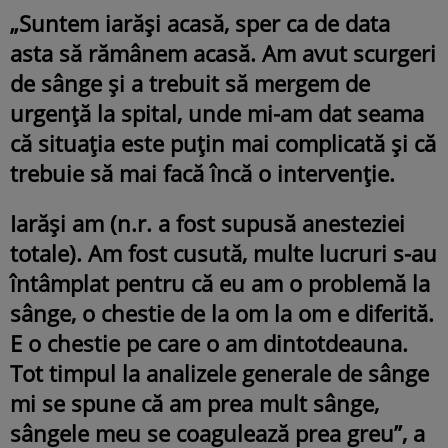
„Suntem iarăși acasă, sper ca de data
asta să rămânem acasă. Am avut scurgeri
de sânge și a trebuit să mergem de
urgență la spital, unde mi-am dat seama
că situația este puțin mai complicată și că
trebuie să mai facă încă o intervenție.
Iarăși am (n.r. a fost supusă anesteziei
totale). Am fost cusută, multe lucruri s-au
întâmplat pentru că eu am o problemă la
sânge, o chestie de la om la om e diferită.
E o chestie pe care o am dintotdeauna.
Tot timpul la analizele generale de sânge
mi se spune că am prea mult sânge,
sângele meu se coagulează prea greu”, a