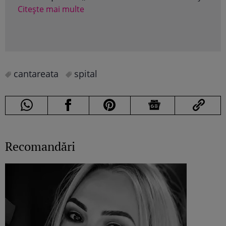
Citește mai multe
Cite
cantareata
spital
Recomandări