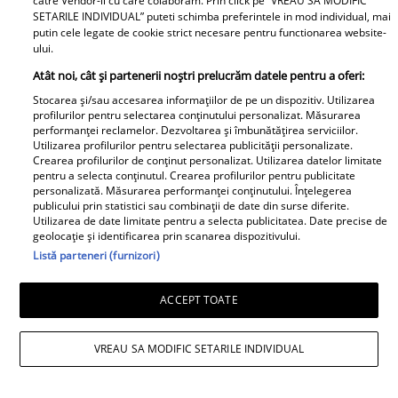
catre Vendor-ii cu care colaboram. Prin click pe “VREAU SA MODIFIC
SETARILE INDIVIDUAL” puteti schimba preferintele in mod individual, mai
putin cele legate de cookie strict necesare pentru functionarea website-
ului.
Atât noi, cât și partenerii noștri prelucrăm datele pentru a oferi:
Stocarea și/sau accesarea informațiilor de pe un dispozitiv. Utilizarea
profilurilor pentru selectarea conținutului personalizat. Măsurarea
performanței reclamelor. Dezvoltarea și îmbunătățirea serviciilor.
Utilizarea profilurilor pentru selectarea publicității personalizate.
Crearea profilurilor de conținut personalizat. Utilizarea datelor limitate
pentru a selecta conținutul. Crearea profilurilor pentru publicitate
personalizată. Măsurarea performanței conținutului. Înțelegerea
publicului prin statistici sau combinații de date din surse diferite.
Utilizarea de date limitate pentru a selecta publicitatea. Date precise de
geolocație și identificarea prin scanarea dispozitivului.
Listă parteneri (furnizori)
ACCEPT TOATE
VREAU SA MODIFIC SETARILE INDIVIDUAL