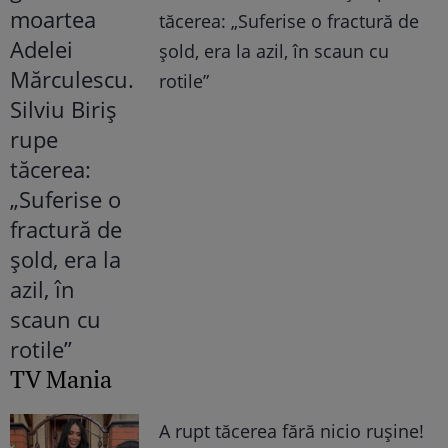
tăcerea: „Suferise o fractură de
șold, era la azil, în scaun cu
rotile”
TV Mania
A rupt tăcerea fără nicio rușine!