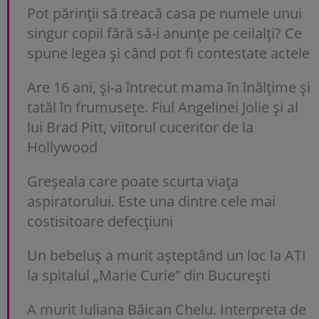
Pot părinții să treacă casa pe numele unui
singur copil fără să-i anunțe pe ceilalți? Ce
spune legea și când pot fi contestate actele
Are 16 ani, și-a întrecut mama în înălțime și
tatăl în frumusețe. Fiul Angelinei Jolie și al
lui Brad Pitt, viitorul cuceritor de la
Hollywood
Greșeala care poate scurta viața
aspiratorului. Este una dintre cele mai
costisitoare defecțiuni
Un bebeluș a murit așteptând un loc la ATI
la spitalul „Marie Curie” din București
A murit Iuliana Băican Chelu. Interpreta de