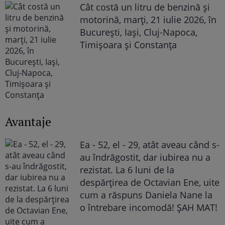
Cât costă un litru de benzină și
motorină, marți, 21 iulie 2026, în
București, Iași, Cluj-Napoca,
Timișoara și Constanța
Avantaje
Ea - 52, el - 29, atât aveau când s-
au îndrăgostit, dar iubirea nu a
rezistat. La 6 luni de la
despărțirea de Octavian Ene, uite
cum a răspuns Daniela Nane la
o întrebare incomodă! ȘAH MAT!