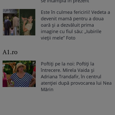
se întâmplă în prezent
Este în culmea fericirii! Vedeta a
devenit mamă pentru a doua
oară și a dezvăluit prima
imagine cu fiul său: „Iubirile
vieții mele” Foto
A1.ro
Poftiți pe la noi: Poftiți la
întrecere. Mirela Vaida și
Adriana Trandafir, în centrul
atenției după provocarea lui Nea
Mărin