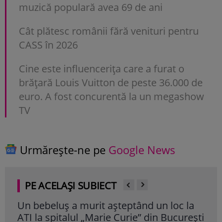
muzică populară avea 69 de ani
Cât plătesc românii fără venituri pentru
CASS în 2026
Cine este influencerița care a furat o
brățară Louis Vuitton de peste 36.000 de
euro. A fost concurentă la un megashow
TV
Urmărește-ne pe
Google News
PE ACELAȘI SUBIECT
Un bebeluș a murit așteptând un loc la
A m
ATI la spitalul „Marie Curie” din București
de 