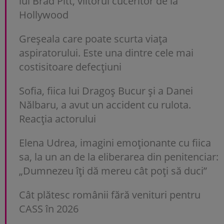
lui Brad Pitt, viitorul cuceritor de la
Hollywood
Greșeala care poate scurta viața
aspiratorului. Este una dintre cele mai
costisitoare defecțiuni
Sofia, fiica lui Dragoș Bucur și a Danei
Nălbaru, a avut un accident cu rulota.
Reacția actorului
Elena Udrea, imagini emoționante cu fiica
sa, la un an de la eliberarea din penitenciar:
„Dumnezeu îți dă mereu cât poți să duci”
Cât plătesc românii fără venituri pentru
CASS în 2026