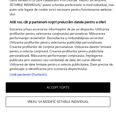
catre Vendor-ii cu care colaboram. Prin click pe “VREAU SA MODIFIC
SETARILE INDIVIDUAL” puteti schimba preferintele in mod individual, mai
putin cele legate de cookie strict necesare pentru functionarea website-
ului.
Atât noi, cât și partenerii noștri prelucrăm datele pentru a oferi:
Stocarea și/sau accesarea informațiilor de pe un dispozitiv. Utilizarea
profilurilor pentru selectarea conținutului personalizat. Măsurarea
performanței reclamelor. Dezvoltarea și îmbunătățirea serviciilor.
Utilizarea profilurilor pentru selectarea publicității personalizate.
Crearea profilurilor de conținut personalizat. Utilizarea datelor limitate
pentru a selecta conținutul. Crearea profilurilor pentru publicitate
personalizată. Măsurarea performanței conținutului. Înțelegerea
publicului prin statistici sau combinații de date din surse diferite.
Utilizarea de date limitate pentru a selecta publicitatea. Date precise de
geolocație și identificarea prin scanarea dispozitivului.
Listă parteneri (furnizori)
ACCEPT TOATE
VREAU SA MODIFIC SETARILE INDIVIDUAL