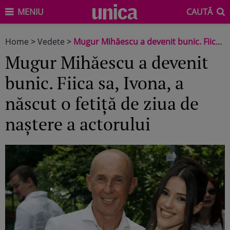
MENIU
CAUTĂ
Home
>
Vedete
>
Mugur Mihăescu a devenit bunic. Fiica sa, Ivona, a născut o fetiță de ziua de naștere a actorului
Mugur Mihăescu a devenit
bunic. Fiica sa, Ivona, a
născut o fetiță de ziua de
naștere a actorului