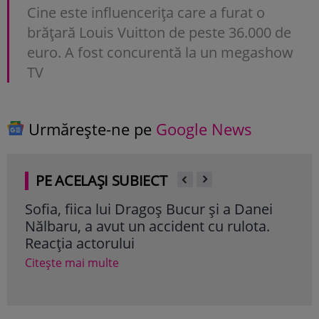
Cine este influencerița care a furat o
brățară Louis Vuitton de peste 36.000 de
euro. A fost concurentă la un megashow
TV
Urmărește-ne pe
Google News
PE ACELAȘI SUBIECT
Sofia, fiica lui Dragoș Bucur și a Danei
Ele
Nălbaru, a avut un accident cu rulota.
fiic
Reacția actorului
pen
poți
Citește mai multe
Cite