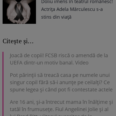
Doliu imens în teatrul românesc!
Actrița Adela Mărculescu s-a
stins din viață
Citește și...
Joacă de copii! FCSB riscă o amendă de la
UEFA dintr-un motiv banal. Video
Pot părinții să treacă casa pe numele unui
singur copil fără să-i anunțe pe ceilalți? Ce
spune legea și când pot fi contestate actele
Are 16 ani, și-a întrecut mama în înălțime și
tatăl în frumusețe. Fiul Angelinei Jolie și al