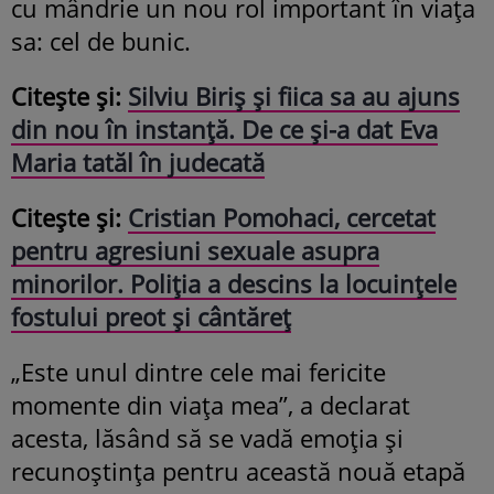
cu mândrie un nou rol important în viața
sa: cel de bunic.
Citește și:
Silviu Biriș și fiica sa au ajuns
din nou în instanță. De ce și-a dat Eva
Maria tatăl în judecată
Citește și:
Cristian Pomohaci, cercetat
pentru agresiuni sexuale asupra
minorilor. Poliția a descins la locuințele
fostului preot și cântăreț
„Este unul dintre cele mai fericite
momente din viața mea”, a declarat
acesta, lăsând să se vadă emoția și
recunoștința pentru această nouă etapă