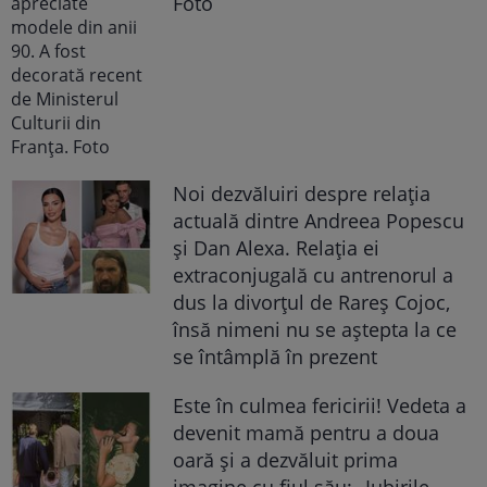
Foto
Noi dezvăluiri despre relația
actuală dintre Andreea Popescu
și Dan Alexa. Relația ei
extraconjugală cu antrenorul a
dus la divorțul de Rareș Cojoc,
însă nimeni nu se aștepta la ce
se întâmplă în prezent
Este în culmea fericirii! Vedeta a
devenit mamă pentru a doua
oară și a dezvăluit prima