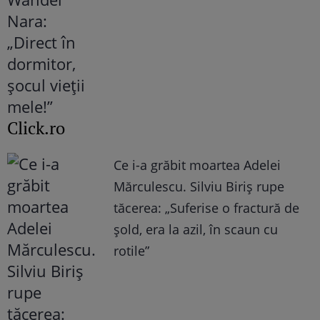
Click.ro
Ce i-a grăbit moartea Adelei
Mărculescu. Silviu Biriș rupe
tăcerea: „Suferise o fractură de
șold, era la azil, în scaun cu
rotile”