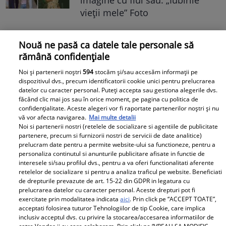
imagine cu fiul său: „Iubirile
vieții mele” Foto
A1.ro
Nouă ne pasă ca datele tale personale să
rămână confidențiale
Poftiți pe la noi: Poftiți la
Noi și partenerii noștri
594
stocăm și/sau accesăm informații pe
întrecere. Mirela Vaida și
dispozitivul dvs., precum identificatorii cookie unici pentru prelucrarea
Adriana Trandafir, în centrul
datelor cu caracter personal. Puteți accepta sau gestiona alegerile dvs.
făcând clic mai jos sau în orice moment, pe pagina cu politica de
atenției după provocarea lui Nea
confidențialitate. Aceste alegeri vor fi raportate partenerilor noștri și nu
Mărin
vă vor afecta navigarea.
Mai multe detalii
Noi si partenerii nostri (retelele de socializare si agentiile de publicitate
partenere, precum si furnizorii nostri de servicii de date analitice)
prelucram date pentru a permite website-ului sa functioneze, pentru a
personaliza continutul si anunturile publicitare afisate in functie de
interesele si/sau profilul dvs., pentru a va oferi functionalitati aferente
retelelor de socializare si pentru a analiza traficul pe website. Beneficiati
de drepturile prevazute de art. 15-22 din GDPR in legatura cu
prelucrarea datelor cu caracter personal. Aceste drepturi pot fi
exercitate prin modalitatea indicata
aici
. Prin click pe “ACCEPT TOATE”,
acceptati folosirea tuturor Tehnologiilor de tip Cookie, care implica
inclusiv acceptul dvs. cu privire la stocarea/accesarea informatiilor de