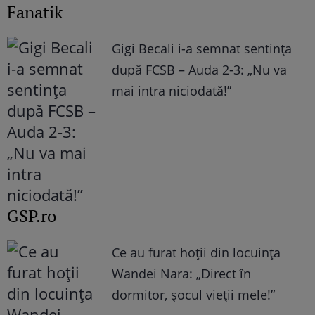
Fanatik
Gigi Becali i-a semnat sentința
după FCSB – Auda 2-3: „Nu va
mai intra niciodată!”
GSP.ro
Ce au furat hoții din locuința
Wandei Nara: „Direct în
dormitor, șocul vieții mele!”