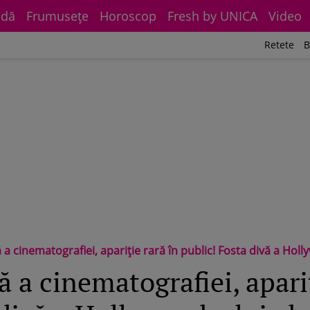
dă
Frumuseţe
Horoscop
Fresh by UNICA
Video
Retete
B
atografiei, apariție rară în public! Fosta divă a Hollywood-ului, de nerecunoscut 
a cinematografiei, apariț