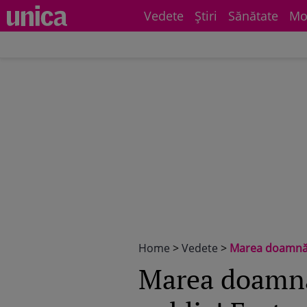
Vedete
Știri
Sănătate
Mo
Home
>
Vedete
>
Marea doamnă a cinem
Marea doamnă 