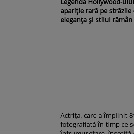
Legenda Hollywood-ului
apariție rară pe străzil
eleganța și stilul rămân 
Actrița, care a împlinit 
fotografiată în timp ce 
înfrumusețare, însoțită d