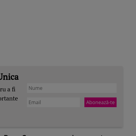
Unica
u a fi
ortante