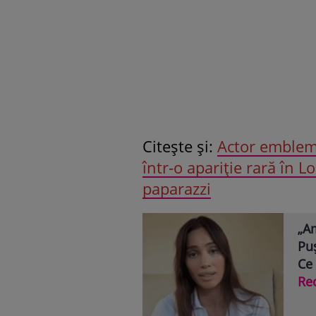
Citeşte şi:
Actor emblema
într‑o apariție rară în 
paparazzi
„Am
Puș
Ce
Re