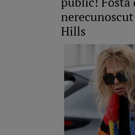
public! Fosta
nerecunoscut l
Hills