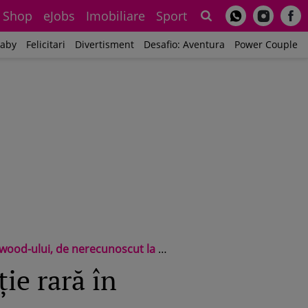
Shop
eJobs
Imobiliare
Sport
Sh
aby
Felicitari
Divertisment
Desafio: Aventura
Power Couple
la 89 de ani pe străzile din Beverly Hills
ie rară în