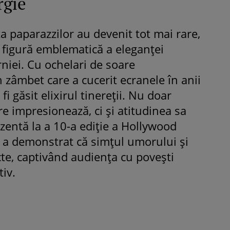
rgie
ața paparazzilor au devenit tot mai rare,
igură emblematică a eleganței
rniei. Cu ochelari de soare
 zâmbet care a cucerit ecranele în anii
 fi găsit elixirul tinereții. Nu doar
are impresionează, ci și atitudinea sa
zentă la a 10-a ediție a Hollywood
a demonstrat că simțul umorului și
cte, captivând audiența cu povești
iv.