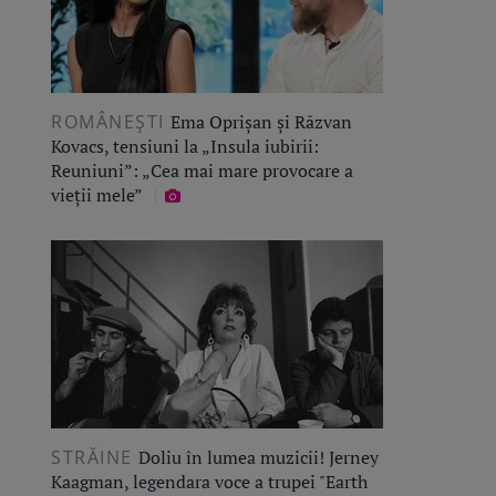
ROMÂNEŞTI
Ema Oprișan și Răzvan
Kovacs, tensiuni la „Insula iubirii:
Reuniuni”: „Cea mai mare provocare a
vieții mele”
STRĂINE
Doliu în lumea muzicii! Jerney
Kaagman, legendara voce a trupei "Earth