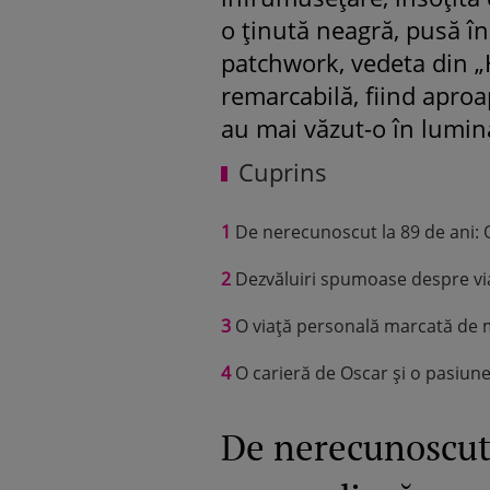
o ținută neagră, pusă în
patchwork, vedeta din „
remarcabilă, fiind apro
au mai văzut-o în lumina
Cuprins
1
De nerecunoscut la 89 de ani: 
2
Dezvăluiri spumoase despre viaț
3
O viață personală marcată de ma
4
O carieră de Oscar și o pasiun
De nerecunoscut 