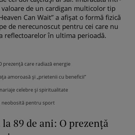
 valoare de un cardigan multicolor tip
Heaven Can Wait” a afișat o formă fizică
ape de nerecunoscut pentru cei care nu
 reflectoarelor în ultima perioadă.
O prezență care radiază energie
a amoroasă și „prietenii cu beneficii”
riaje celebre și spiritualitate
e neobosită pentru sport
la 89 de ani: O prezență