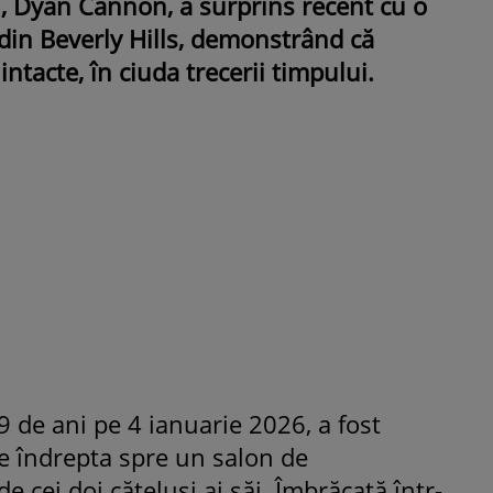
, Dyan Cannon, a surprins recent cu o
e din Beverly Hills, demonstrând că
intacte, în ciuda trecerii timpului.
ROMÂNEŞTI
VEDETE
Fiica Iuliei Albu și a lui Mihai 
strălucit la banchet. Mikaela a
purtat o rochie creată de cele
mamă și i-a împrumutat panto
Valentino: „M-am simțit ca o
prințesă”
89 de ani pe 4 ianuarie 2026, a fost
se îndrepta spre un salon de
e cei doi cățeluși ai săi. Îmbrăcată într-