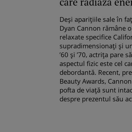
care radiază ene
Deși aparițiile sale în f
Dyan Cannon rămâne o f
relaxate specifice Califo
supradimensionați și un
’60 și ’70, actrița pare să
aspectul fizic este cel c
debordantă. Recent, pre
Beauty Awards, Cannon 
pofta de viață sunt inta
despre prezentul său act