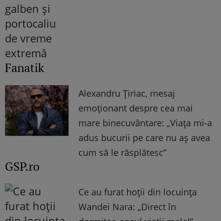
Fanatik
Alexandru Țiriac, mesaj
emoționant despre cea mai
mare binecuvântare: „Viața mi-a
adus bucurii pe care nu aș avea
cum să le răsplătesc”
GSP.ro
Ce au furat hoții din locuința
Wandei Nara: „Direct în