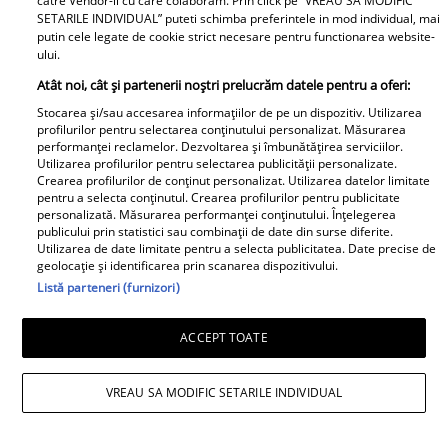
însă nimeni nu se aștepta la ce
catre Vendor-ii cu care colaboram. Prin click pe “VREAU SA MODIFIC
SETARILE INDIVIDUAL” puteti schimba preferintele in mod individual, mai
se întâmplă în prezent
putin cele legate de cookie strict necesare pentru functionarea website-
ului.
Este în culmea fericirii! Vedeta a
Atât noi, cât și partenerii noștri prelucrăm datele pentru a oferi:
devenit mamă pentru a doua
Stocarea și/sau accesarea informațiilor de pe un dispozitiv. Utilizarea
oară și a dezvăluit prima
profilurilor pentru selectarea conținutului personalizat. Măsurarea
imagine cu fiul său: „Iubirile
performanței reclamelor. Dezvoltarea și îmbunătățirea serviciilor.
Utilizarea profilurilor pentru selectarea publicității personalizate.
vieții mele” Foto
Crearea profilurilor de conținut personalizat. Utilizarea datelor limitate
pentru a selecta conținutul. Crearea profilurilor pentru publicitate
personalizată. Măsurarea performanței conținutului. Înțelegerea
A1.ro
publicului prin statistici sau combinații de date din surse diferite.
Utilizarea de date limitate pentru a selecta publicitatea. Date precise de
geolocație și identificarea prin scanarea dispozitivului.
Poftiți pe la noi: Poftiți la
Listă parteneri (furnizori)
întrecere. Mirela Vaida și
Adriana Trandafir, în centrul
ACCEPT TOATE
atenției după provocarea lui Nea
Mărin
VREAU SA MODIFIC SETARILE INDIVIDUAL