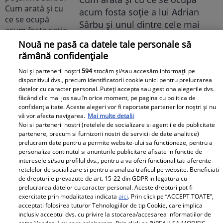
acum fosta soție a lui Adrian
Sârbu și unul dintre cele mai
apreciate modele din anii 90. A
Nouă ne pasă ca datele tale personale să
fost decorată recent de
rămână confidențiale
Ministerul Culturii din Franța.
Noi și partenerii noștri
594
stocăm și/sau accesăm informații pe
Foto
dispozitivul dvs., precum identificatorii cookie unici pentru prelucrarea
datelor cu caracter personal. Puteți accepta sau gestiona alegerile dvs.
făcând clic mai jos sau în orice moment, pe pagina cu politica de
confidențialitate. Aceste alegeri vor fi raportate partenerilor noștri și nu
vă vor afecta navigarea.
Mai multe detalii
Noi si partenerii nostri (retelele de socializare si agentiile de publicitate
partenere, precum si furnizorii nostri de servicii de date analitice)
prelucram date pentru a permite website-ului sa functioneze, pentru a
personaliza continutul si anunturile publicitare afisate in functie de
Noi dezvăluiri despre relația
interesele si/sau profilul dvs., pentru a va oferi functionalitati aferente
retelelor de socializare si pentru a analiza traficul pe website. Beneficiati
actuală dintre Andreea Popescu
de drepturile prevazute de art. 15-22 din GDPR in legatura cu
și Dan Alexa. Relația ei
prelucrarea datelor cu caracter personal. Aceste drepturi pot fi
exercitate prin modalitatea indicata
aici
. Prin click pe “ACCEPT TOATE”,
extraconjugală cu antrenorul a
acceptati folosirea tuturor Tehnologiilor de tip Cookie, care implica
dus la divorțul de Rareș Cojoc,
inclusiv acceptul dvs. cu privire la stocarea/accesarea informatiilor de