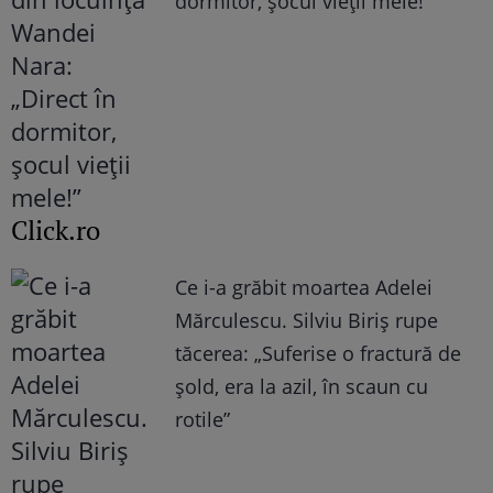
dormitor, șocul vieții mele!”
Click.ro
Ce i-a grăbit moartea Adelei
Mărculescu. Silviu Biriș rupe
tăcerea: „Suferise o fractură de
șold, era la azil, în scaun cu
rotile”