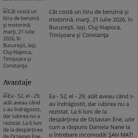
Cât costă un litru de benzină și
motorină, marți, 21 iulie 2026, în
București, Iași, Cluj-Napoca,
Timișoara și Constanța
Avantaje
Ea - 52, el - 29, atât aveau când s-
au îndrăgostit, dar iubirea nu a
rezistat. La 6 luni de la
despărțirea de Octavian Ene, uite
cum a răspuns Daniela Nane la
o întrebare incomodă! ȘAH MAT!