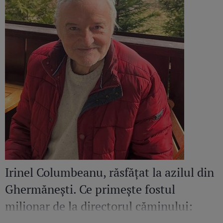
Irinel Columbeanu, răsfățat la azilul din
Ghermănești. Ce primește fostul
milionar de la directorul căminului:
„Văd cât de mult se bucură”