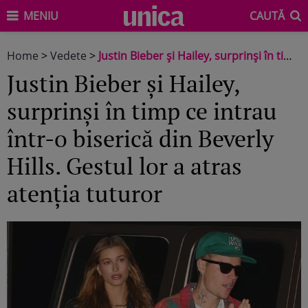
MENIU
CAUTĂ
Home
>
Vedete
>
Justin Bieber și Hailey, surprinși în timp ce intrau într-o biserică din Beverly Hills. Gestul lor a atras atenția tuturor
Justin Bieber și Hailey,
surprinși în timp ce intrau
într-o biserică din Beverly
Hills. Gestul lor a atras
atenția tuturor