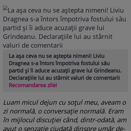
La așa ceva nu se aștepta nimeni! Liviu
Dragnea s-a întors împotriva fostului său
partid și îi aduce acuzații grave lui Grindeanu.
Declarațiile lui au stârnit valuri de comentarii
Recomandarea zilei
Luam micul dejun cu soțul meu, aveam o
zi normală, o conversație normală. Eram
în mijlocul discuției când, dintr-odată, am
avut o senzație ciudată dinspre umăr de-