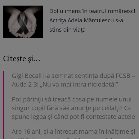
Doliu imens în teatrul românesc!
Actrița Adela Mărculescu s-a
stins din viață
Citește și...
Gigi Becali i-a semnat sentința după FCSB –
Auda 2-3: „Nu va mai intra niciodată!”
Pot părinții să treacă casa pe numele unui
singur copil fără să-i anunțe pe ceilalți? Ce
spune legea și când pot fi contestate actele
Are 16 ani, și-a întrecut mama în înălțime și