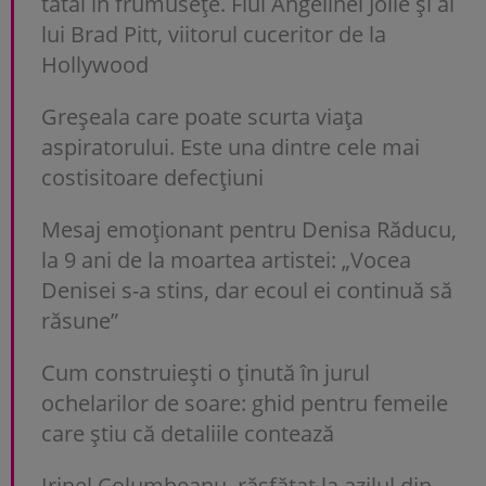
tatăl în frumusețe. Fiul Angelinei Jolie și al
lui Brad Pitt, viitorul cuceritor de la
Hollywood
Greșeala care poate scurta viața
aspiratorului. Este una dintre cele mai
costisitoare defecțiuni
Mesaj emoționant pentru Denisa Răducu,
la 9 ani de la moartea artistei: „Vocea
Denisei s-a stins, dar ecoul ei continuă să
răsune”
Cum construiești o ținută în jurul
ochelarilor de soare: ghid pentru femeile
care știu că detaliile contează
Irinel Columbeanu, răsfățat la azilul din