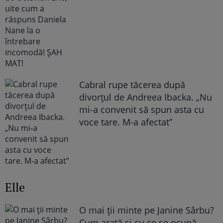
Cabral rupe tăcerea după
divorțul de Andreea Ibacka. „Nu
mi-a convenit să spun asta cu
voce tare. M-a afectat”
Elle
O mai ții minte pe Janine Sârbu?
Cum arată și cu ce se ocupă