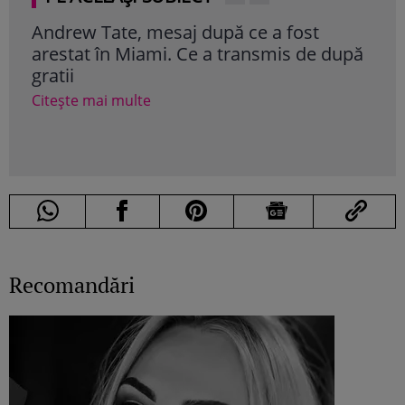
Andrew Tate, mesaj după ce a fost
Mar
arestat în Miami. Ce a transmis de după
Nadi
gratii
„Ni
aca
Citește mai multe
Cite
Recomandări