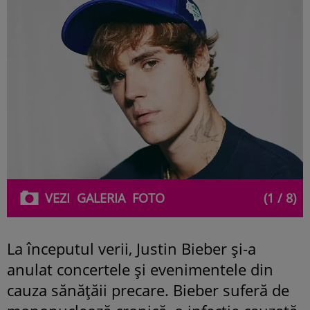
VEZI
GALERIA
FOTO
(1 / 8)
La începutul verii, Justin Bieber și-a
anulat concertele și evenimentele din
cauza sănățăii precare. Bieber suferă de