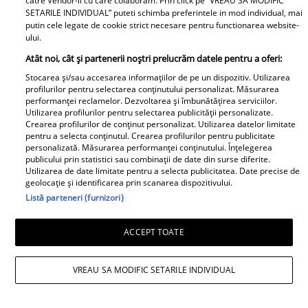
catre Vendor-ii cu care colaboram. Prin click pe “VREAU SA MODIFIC
SETARILE INDIVIDUAL” puteti schimba preferintele in mod individual, mai
putin cele legate de cookie strict necesare pentru functionarea website-
Cabral rupe tăcerea după
ului.
divorțul de Andreea Ibacka. „Nu
Atât noi, cât și partenerii noștri prelucrăm datele pentru a oferi:
mi-a convenit să spun asta cu
Stocarea și/sau accesarea informațiilor de pe un dispozitiv. Utilizarea
voce tare. M-a afectat”
profilurilor pentru selectarea conținutului personalizat. Măsurarea
performanței reclamelor. Dezvoltarea și îmbunătățirea serviciilor.
Utilizarea profilurilor pentru selectarea publicității personalizate.
Crearea profilurilor de conținut personalizat. Utilizarea datelor limitate
pentru a selecta conținutul. Crearea profilurilor pentru publicitate
personalizată. Măsurarea performanței conținutului. Înțelegerea
publicului prin statistici sau combinații de date din surse diferite.
Utilizarea de date limitate pentru a selecta publicitatea. Date precise de
Elle
geolocație și identificarea prin scanarea dispozitivului.
Listă parteneri (furnizori)
O mai ții minte pe Janine Sârbu?
Cum arată și cu ce se ocupă
ACCEPT TOATE
acum fosta soție a lui Adrian
Sârbu și unul dintre cele mai
VREAU SA MODIFIC SETARILE INDIVIDUAL
apreciate modele din anii 90. A
fost decorată recent de