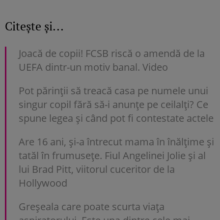
Citește și...
Joacă de copii! FCSB riscă o amendă de la
UEFA dintr-un motiv banal. Video
Pot părinții să treacă casa pe numele unui
singur copil fără să-i anunțe pe ceilalți? Ce
spune legea și când pot fi contestate actele
Are 16 ani, și-a întrecut mama în înălțime și
tatăl în frumusețe. Fiul Angelinei Jolie și al
lui Brad Pitt, viitorul cuceritor de la
Hollywood
Greșeala care poate scurta viața