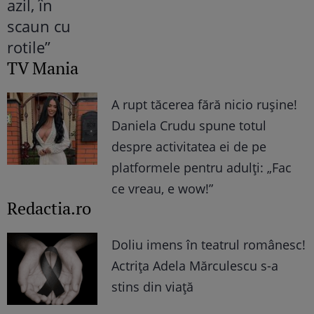
TV Mania
A rupt tăcerea fără nicio rușine!
Daniela Crudu spune totul
despre activitatea ei de pe
platformele pentru adulți: „Fac
ce vreau, e wow!”
Redactia.ro
Doliu imens în teatrul românesc!
Actrița Adela Mărculescu s-a
stins din viață