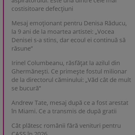
aspiratorului. Este una dintre cele mai
costisitoare defecțiuni
Mesaj emoționant pentru Denisa Răducu,
la 9 ani de la moartea artistei: „Vocea
Denisei s-a stins, dar ecoul ei continuă să
răsune”
Irinel Columbeanu, răsfățat la azilul din
Ghermănești. Ce primește fostul milionar
de la directorul căminului: „Văd cât de mult
se bucură”
Andrew Tate, mesaj după ce a fost arestat
în Miami. Ce a transmis de după gratii
Cât plătesc românii fără venituri pentru
CASS în 2026