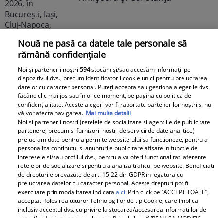
Nouă ne pasă ca datele tale personale să
rămână confidențiale
Avantaje
Noi și partenerii noștri
594
stocăm și/sau accesăm informații pe
dispozitivul dvs., precum identificatorii cookie unici pentru prelucrarea
datelor cu caracter personal. Puteți accepta sau gestiona alegerile dvs.
Ea - 52, el - 29, atât aveau când s-
făcând clic mai jos sau în orice moment, pe pagina cu politica de
confidențialitate. Aceste alegeri vor fi raportate partenerilor noștri și nu
au îndrăgostit, dar iubirea nu a
vă vor afecta navigarea.
Mai multe detalii
rezistat. La 6 luni de la
Noi si partenerii nostri (retelele de socializare si agentiile de publicitate
despărțirea de Octavian Ene, uite
partenere, precum si furnizorii nostri de servicii de date analitice)
prelucram date pentru a permite website-ului sa functioneze, pentru a
cum a răspuns Daniela Nane la
personaliza continutul si anunturile publicitare afisate in functie de
o întrebare incomodă! ȘAH MAT!
interesele si/sau profilul dvs., pentru a va oferi functionalitati aferente
retelelor de socializare si pentru a analiza traficul pe website. Beneficiati
de drepturile prevazute de art. 15-22 din GDPR in legatura cu
prelucrarea datelor cu caracter personal. Aceste drepturi pot fi
exercitate prin modalitatea indicata
aici
. Prin click pe “ACCEPT TOATE”,
acceptati folosirea tuturor Tehnologiilor de tip Cookie, care implica
inclusiv acceptul dvs. cu privire la stocarea/accesarea informatiilor de