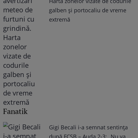
Harta zonelor vizate de codurile
galben și portocaliu de vreme
extremă
Fanatik
Gigi Becali i-a semnat sentința
după FCSB – Auda 2-3: „Nu va