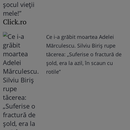
Click.ro
Ce i-a grăbit moartea Adelei
Mărculescu. Silviu Biriș rupe
tăcerea: „Suferise o fractură de
șold, era la azil, în scaun cu
rotile”