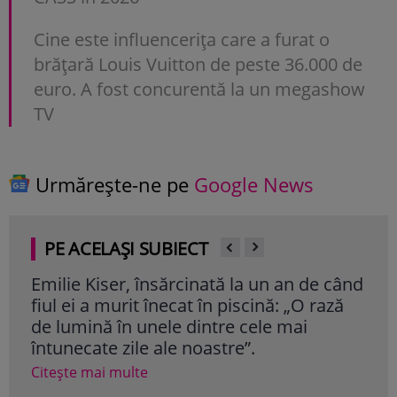
Cine este influencerița care a furat o
brățară Louis Vuitton de peste 36.000 de
euro. A fost concurentă la un megashow
TV
Urmărește-ne pe
Google News
PE ACELAȘI SUBIECT
Emilie Kiser, însărcinată la un an de când
Fiic
fiul ei a murit înecat în piscină: „O rază
dia
de lumină în unele dintre cele mai
că 
întunecate zile ale noastre”.
Cite
Citește mai multe