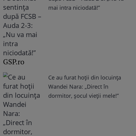
mai intra niciodată!”
GSP.ro
Ce au furat hoții din locuința
Wandei Nara: „Direct în
dormitor, șocul vieții mele!”