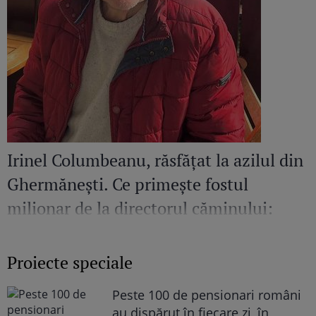
Irinel Columbeanu, răsfățat la azilul din
Ghermănești. Ce primește fostul
milionar de la directorul căminului:
„Văd cât de mult se bucură”
Proiecte speciale
Peste 100 de pensionari români
au dispărut în fiecare zi, în