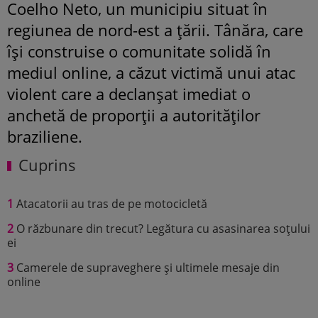
Coelho Neto, un municipiu situat în
regiunea de nord-est a țării. Tânăra, care
își construise o comunitate solidă în
mediul online, a căzut victimă unui atac
violent care a declanșat imediat o
anchetă de proporții a autorităților
braziliene.
Cuprins
1
Atacatorii au tras de pe motocicletă
2
O răzbunare din trecut? Legătura cu asasinarea soțului
ei
3
Camerele de supraveghere și ultimele mesaje din
online