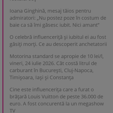
Ioana Ginghină, mesaj tăios pentru
admiratori: „Nu postez poze în costum de
baie ca să îmi găsesc iubit. Nici amant”
O celebră influenceriță și iubitul ei au fost
găsiți morți. Ce au descoperit anchetatorii
Motorina standard se apropie de 10 lei/l,
vineri, 24 iulie 2026. Cât costă litrul de
carburant în București, Cluj-Napoca,
Timișoara, Iași și Constanța
Cine este influencerița care a furat o
brățară Louis Vuitton de peste 36.000 de
euro. A fost concurentă la un megashow
TV