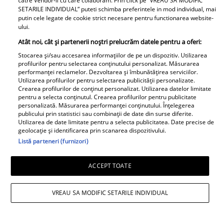
catre Vendor-ii cu care colaboram. Prin click pe “VREAU SA MODIFIC
să plâng în public”
SETARILE INDIVIDUAL” puteti schimba preferintele in mod individual, mai
putin cele legate de cookie strict necesare pentru functionarea website-
ului.
Atât noi, cât și partenerii noștri prelucrăm datele pentru a oferi:
Stocarea și/sau accesarea informațiilor de pe un dispozitiv. Utilizarea
profilurilor pentru selectarea conținutului personalizat. Măsurarea
performanței reclamelor. Dezvoltarea și îmbunătățirea serviciilor.
Utilizarea profilurilor pentru selectarea publicității personalizate.
Crearea profilurilor de conținut personalizat. Utilizarea datelor limitate
pentru a selecta conținutul. Crearea profilurilor pentru publicitate
personalizată. Măsurarea performanței conținutului. Înțelegerea
publicului prin statistici sau combinații de date din surse diferite.
Utilizarea de date limitate pentru a selecta publicitatea. Date precise de
geolocație și identificarea prin scanarea dispozitivului.
Listă parteneri (furnizori)
ACCEPT TOATE
Observator News
VREAU SA MODIFIC SETARILE INDIVIDUAL
Dronă doborâtă în premieră