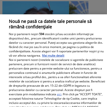
Nouă ne pasă ca datele tale personale să
rămână confidențiale
Noi și partenerii noștri
594
stocăm și/sau accesăm informații pe
dispozitivul dvs., precum identificatorii cookie unici pentru prelucrarea
datelor cu caracter personal. Puteți accepta sau gestiona alegerile dvs.
făcând clic mai jos sau în orice moment, pe pagina cu politica de
confidențialitate. Aceste alegeri vor fi raportate partenerilor noștri și nu
vă vor afecta navigarea.
Mai multe detalii
Noi si partenerii nostri (retelele de socializare si agentiile de publicitate
partenere, precum si furnizorii nostri de servicii de date analitice)
prelucram date pentru a permite website-ului sa functioneze, pentru a
personaliza continutul si anunturile publicitare afisate in functie de
interesele si/sau profilul dvs., pentru a va oferi functionalitati aferente
retelelor de socializare si pentru a analiza traficul pe website. Beneficiati
de drepturile prevazute de art. 15-22 din GDPR in legatura cu
prelucrarea datelor cu caracter personal. Aceste drepturi pot fi
Andreea Ibacka, confesiuni emoționante
exercitate prin modalitatea indicata
aici
. Prin click pe “ACCEPT TOATE”,
acceptati folosirea tuturor Tehnologiilor de tip Cookie, care implica
după divorțul de Cabral: „Mi-am permis
inclusiv acceptul dvs. cu privire la stocarea/accesarea informatiilor de