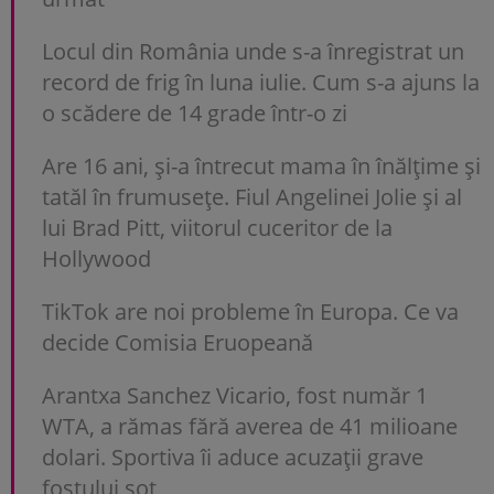
Locul din România unde s-a înregistrat un
record de frig în luna iulie. Cum s-a ajuns la
o scădere de 14 grade într-o zi
Are 16 ani, și-a întrecut mama în înălțime și
tatăl în frumusețe. Fiul Angelinei Jolie și al
lui Brad Pitt, viitorul cuceritor de la
Hollywood
TikTok are noi probleme în Europa. Ce va
decide Comisia Eruopeană
Arantxa Sanchez Vicario, fost număr 1
WTA, a rămas fără averea de 41 milioane
dolari. Sportiva îi aduce acuzații grave
fostului soț