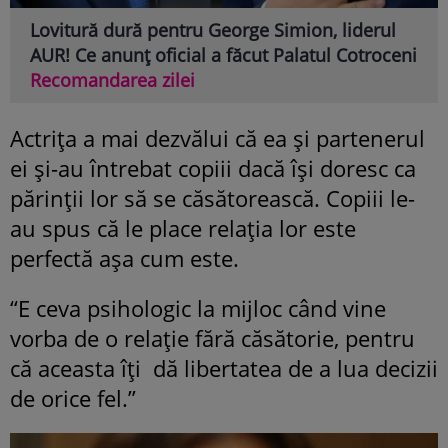
Lovitură dură pentru George Simion, liderul
AUR! Ce anunț oficial a făcut Palatul Cotroceni
Recomandarea zilei
Actrița a mai dezvălui că ea și partenerul
ei și-au întrebat copiii dacă își doresc ca
părinții lor să se căsătorească. Copiii le-
au spus că le place relația lor este
perfectă așa cum este.
“E ceva psihologic la mijloc când vine
vorba de o relație fără căsătorie, pentru
că aceasta îți dă libertatea de a lua decizii
de orice fel.”