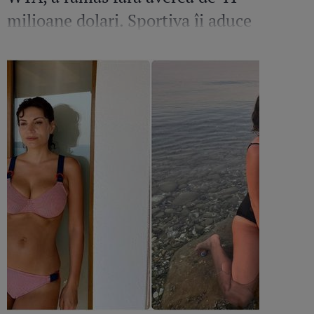
milioane dolari. Sportiva îi aduce
acuzații grave fostului soț