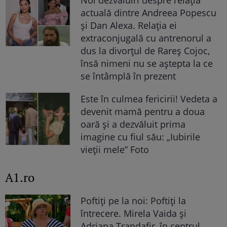
actuală dintre Andreea Popescu
și Dan Alexa. Relația ei
extraconjugală cu antrenorul a
dus la divorțul de Rareș Cojoc,
însă nimeni nu se aștepta la ce
se întâmplă în prezent
Este în culmea fericirii! Vedeta a
devenit mamă pentru a doua
oară și a dezvăluit prima
imagine cu fiul său: „Iubirile
vieții mele” Foto
A1.ro
Poftiți pe la noi: Poftiți la
întrecere. Mirela Vaida și
Adriana Trandafir, în centrul