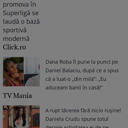
Click.ro
Dana Roba îl pune la punct pe
Daniel Balaciu, după ce a spus
că a luat-o „din milă”: „Eu
aduceam banii în casă!”
TV Mania
A rupt tăcerea fără nicio rușine!
Daniela Crudu spune totul
despre activitatea ei de pe