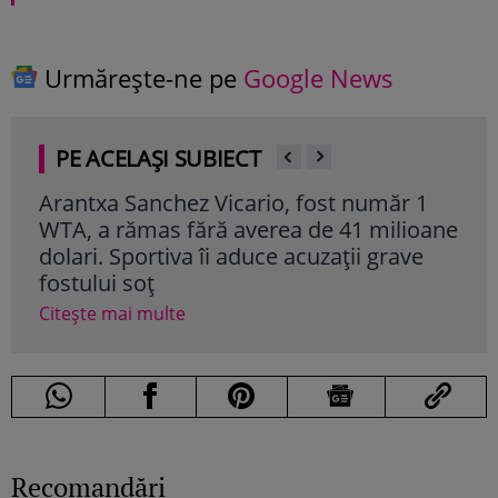
Urmărește-ne pe
Google News
PE ACELAȘI SUBIECT
Arantxa Sanchez Vicario, fost număr 1
And
WTA, a rămas fără averea de 41 milioane
are
dolari. Sportiva îi aduce acuzații grave
grat
fostului soț
Cite
Citește mai multe
Recomandări