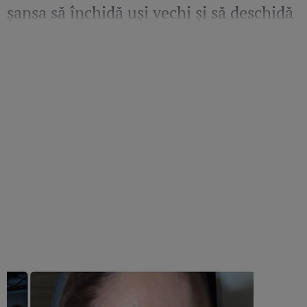
șansa să închidă uși vechi și să deschidă
altele pline de promisiuni