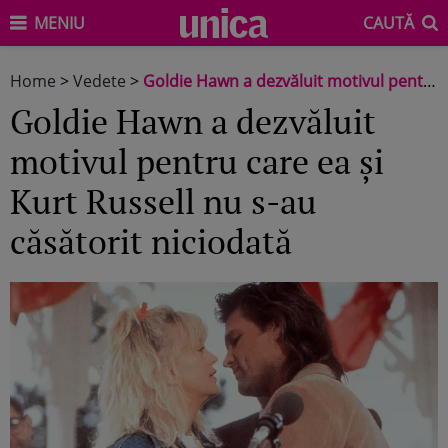
MENIU
CAUTĂ
Home
>
Vedete
>
Goldie Hawn a dezvăluit motivul pentru care ea și Kurt Russell nu s-au căsătorit niciodată
Goldie Hawn a dezvăluit
motivul pentru care ea și
Kurt Russell nu s-au
căsătorit niciodată