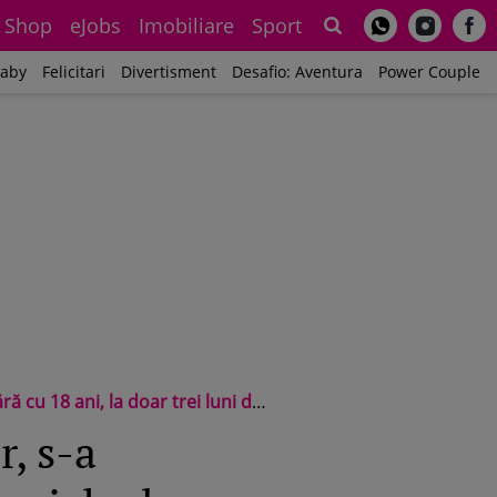
Shop
eJobs
Imobiliare
Sport
Sh
aby
Felicitari
Divertisment
Desafio: Aventura
Power Couple
ni, la doar trei luni după un divorț
r, s-a