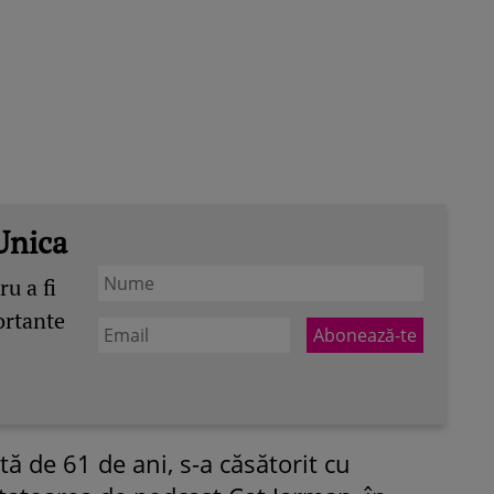
Unica
u a fi
ortante
tă de 61 de ani, s-a căsătorit cu