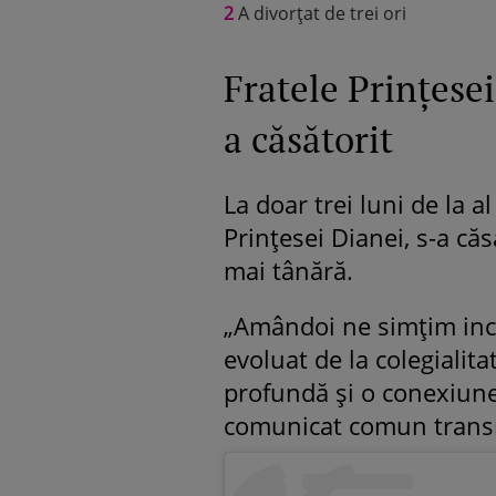
2
A divorțat de trei ori
Fratele Prințesei
a căsătorit
La doar trei luni de la al
Prințesei Dianei, s-a căs
mai tânără.
„Amândoi ne simțim incr
evoluat de la colegialitat
profundă și o conexiune 
comunicat comun transm