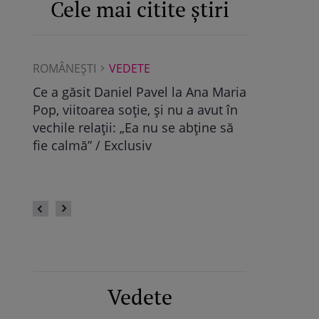
Cele mai citite știri
ROMÂNEŞTI
VEDETE
DIVERSE
pa de
Ce a găsit Daniel Pavel la Ana Maria
Ce este Onl
ia
Pop, viitoarea soție, și nu a avut în
adulți care 
vechile relații: „Ea nu se abține să
fie calmă” / Exclusiv
Vedete