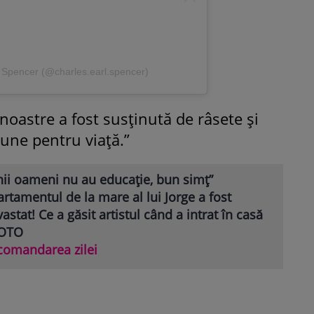
 Spencer (@charles.earl.spencer)
 noastre a fost susținută de râsete și
une pentru viață.”
nii oameni nu au educație, bun simț”
rtamentul de la mare al lui Jorge a fost
astat! Ce a găsit artistul când a intrat în casă
FOTO
comandarea zilei