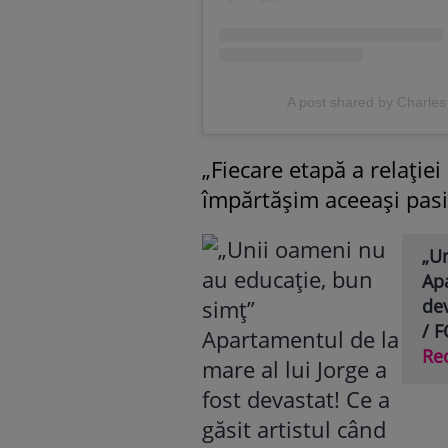
A post shared by Charles
„Fiecare etapă a relației
împărtășim aceeași pasi
„U
Apa
dev
/ 
Re