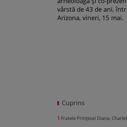
arheoloaga și co-prezen
vârstă de 43 de ani, înt
Arizona, vineri, 15 mai.
ROMÂNEŞTI
Fiica Iuliei 
strălucit la 
purtat o roc
mamă și i-a
Valentino: „
prințesă”
Cuprins
1
Fratele Prințesei Diana, Charles