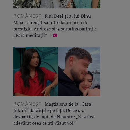
ROMÂNEŞTI
Fiul Deei și al lui Dinu
Maxer a reușit să intre la un liceu de
prestigiu. Andreas și-a surprins părinții:
„Fără meditații”
ROMÂNEŞTI
Magdalena de la „Casa
Iubirii” dă cărțile pe față. De ce s-a
despărțit, de fapt, de Neamțu: „N-a fost
adevărat ceea ce ați văzut voi”