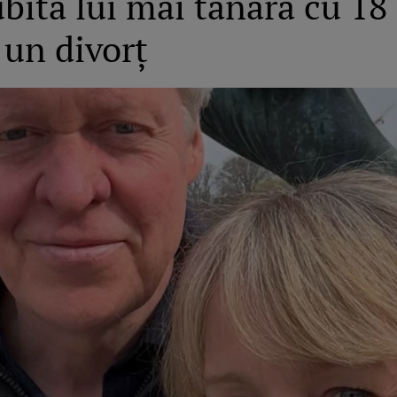
ubita lui mai tânără cu 18 
 un divorț