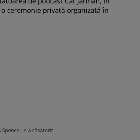
tatoarea de podcast Cat Jarman, în
r-o ceremonie privată organizată în
VEDETE
ROMÂNEŞTI
VEDETE
Albu și a lui Mihai Albu a
Maya Castellano, show cu tru
banchet. Mikaela a
dans. Cum și-a surprins Anton
hie creată de celebra
fiica: „Atât de mândră”
 împrumutat pantofii
M-am simțit ca o
 Spencer, s-a căsătorit