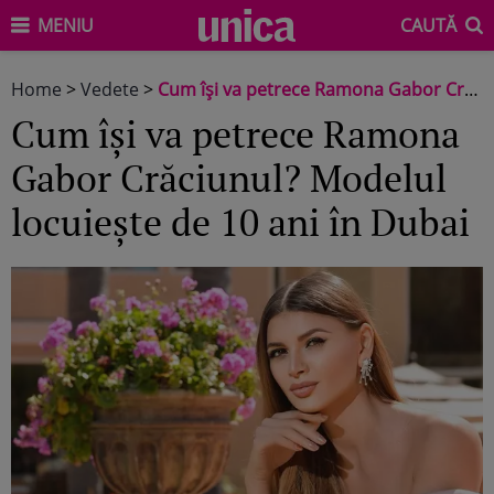
MENIU
CAUTĂ
Home
>
Vedete
>
Cum își va petrece Ramona Gabor Crăciunul? Modelul locuiește de 10 ani în Dubai
Cum își va petrece Ramona
Gabor Crăciunul? Modelul
locuiește de 10 ani în Dubai