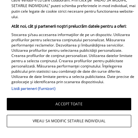
catre Vendor-ii cu care colaboram. Prin click pe “VREAU SA MODIFIC
pentru copilul lui”
SETARILE INDIVIDUAL” puteti schimba preferintele in mod individual, mai
putin cele legate de cookie strict necesare pentru functionarea website-
ului.
Atât noi, cât și partenerii noștri prelucrăm datele pentru a oferi:
Stocarea și/sau accesarea informațiilor de pe un dispozitiv. Utilizarea
profilurilor pentru selectarea conținutului personalizat. Măsurarea
performanței reclamelor. Dezvoltarea și îmbunătățirea serviciilor.
Utilizarea profilurilor pentru selectarea publicității personalizate.
Crearea profilurilor de conținut personalizat. Utilizarea datelor limitate
pentru a selecta conținutul. Crearea profilurilor pentru publicitate
personalizată. Măsurarea performanței conținutului. Înțelegerea
publicului prin statistici sau combinații de date din surse diferite.
Utilizarea de date limitate pentru a selecta publicitatea. Date precise de
geolocație și identificarea prin scanarea dispozitivului.
Listă parteneri (furnizori)
ACCEPT TOATE
Andreea Esca, mesaj emoționat de ziua
VREAU SA MODIFIC SETARILE INDIVIDUAL
fiului ei. Aris Eram a împlinit 23 de ani: