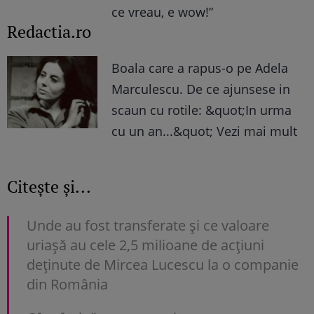
ce vreau, e wow!”
Redactia.ro
Boala care a rapus-o pe Adela
Marculescu. De ce ajunsese in
scaun cu rotile: &quot;In urma
cu un an...&quot; Vezi mai mult
Citește și...
Unde au fost transferate și ce valoare
uriașă au cele 2,5 milioane de acțiuni
deținute de Mircea Lucescu la o companie
din România