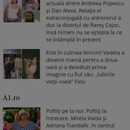
actuală dintre Andreea Popescu
și Dan Alexa. Relația ei
extraconjugală cu antrenorul a
dus la divorțul de Rareș Cojoc,
însă nimeni nu se aștepta la ce
se întâmplă în prezent
Este în culmea fericirii! Vedeta a
devenit mamă pentru a doua
oară și a dezvăluit prima
imagine cu fiul său: „Iubirile
vieții mele” Foto
A1.ro
Poftiți pe la noi: Poftiți la
întrecere. Mirela Vaida și
Adriana Trandafir, în centrul