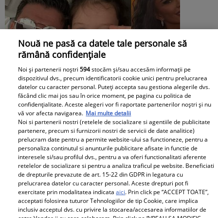
Nouă ne pasă ca datele tale personale să
rămână confidențiale
Noi și partenerii noștri
594
stocăm și/sau accesăm informații pe
dispozitivul dvs., precum identificatorii cookie unici pentru prelucrarea
datelor cu caracter personal. Puteți accepta sau gestiona alegerile dvs.
făcând clic mai jos sau în orice moment, pe pagina cu politica de
confidențialitate. Aceste alegeri vor fi raportate partenerilor noștri și nu
vă vor afecta navigarea.
Mai multe detalii
Noi si partenerii nostri (retelele de socializare si agentiile de publicitate
partenere, precum si furnizorii nostri de servicii de date analitice)
prelucram date pentru a permite website-ului sa functioneze, pentru a
personaliza continutul si anunturile publicitare afisate in functie de
Ce pensie alimentară plătește Victor
interesele si/sau profilul dvs., pentru a va oferi functionalitati aferente
retelelor de socializare si pentru a analiza traficul pe website. Beneficiati
Slav pentru Sofia, fiica lui și a Biancăi
de drepturile prevazute de art. 15-22 din GDPR in legatura cu
prelucrarea datelor cu caracter personal. Aceste drepturi pot fi
Drăgușanu: „Eu nu știu ce salariu are el,
exercitate prin modalitatea indicata
aici
. Prin click pe “ACCEPT TOATE”,
acceptati folosirea tuturor Tehnologiilor de tip Cookie, care implica
dar cred că ar putea să facă mai mult
inclusiv acceptul dvs. cu privire la stocarea/accesarea informatiilor de