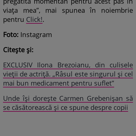
pregătită momentan pentru acest pas în
viața mea”, mai spunea în noiembrie
pentru
Click!
.
Foto:
Instagram
Citește și:
EXCLUSIV Ilona Brezoianu, din culisele
vieții de actriță. „Râsul este singurul și cel
mai bun medicament pentru suflet”
Unde își dorește Carmen Grebenișan să
se căsătorească și ce spune despre copii