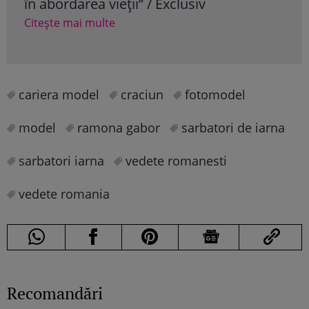
în abordarea vieții” / Exclusiv
Cite
Citește mai multe
cariera model
craciun
fotomodel
model
ramona gabor
sarbatori de iarna
sarbatori iarna
vedete romanesti
vedete romania
Recomandări