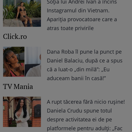
Soția lui Andrei Ivan a încins
Instagramul din Vietnam.
Apariția provocatoare care a
atras toate privirile
Click.ro
Dana Roba îl pune la punct pe
Daniel Balaciu, după ce a spus
că a luat-o „din milă”: „Eu
aduceam banii în casă!”
TV Mania
A rupt tăcerea fără nicio rușine!
Daniela Crudu spune totul
despre activitatea ei de pe
platformele pentru adulți: „Fac