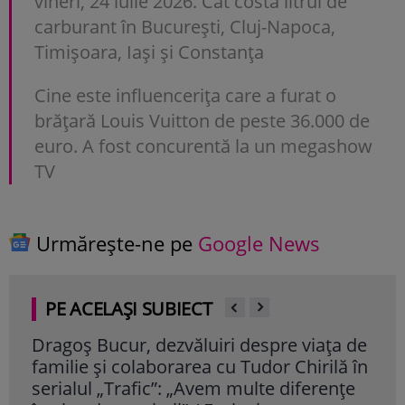
vineri, 24 iulie 2026. Cât costă litrul de
carburant în București, Cluj-Napoca,
Timișoara, Iași și Constanța
Cine este influencerița care a furat o
brățară Louis Vuitton de peste 36.000 de
euro. A fost concurentă la un megashow
TV
Urmărește-ne pe
Google News
PE ACELAȘI SUBIECT
Dragoș Bucur, dezvăluiri despre viața de
Cum
familie și colaborarea cu Tudor Chirilă în
vâr
serialul „Trafic”: „Avem multe diferențe
dor