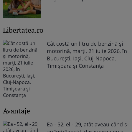
Libertatea.ro
Cât costă un litru de benzină și
motorină, marți, 21 iulie 2026, în
București, Iași, Cluj-Napoca,
Timișoara și Constanța
Avantaje
Ea - 52, el - 29, atât aveau când s-
au îndrăgostit, dar iubirea nu a