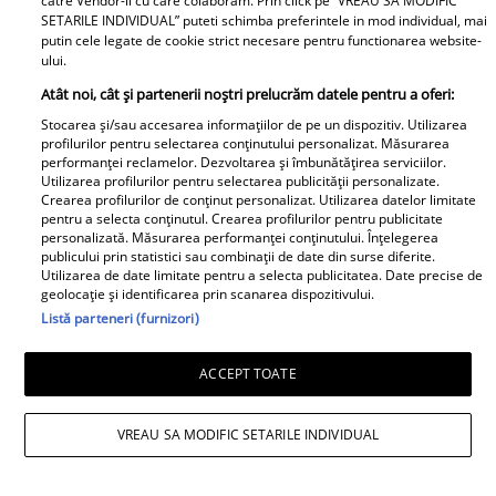
catre Vendor-ii cu care colaboram. Prin click pe “VREAU SA MODIFIC
apreciate modele din anii 90. A
SETARILE INDIVIDUAL” puteti schimba preferintele in mod individual, mai
putin cele legate de cookie strict necesare pentru functionarea website-
fost decorată recent de
ului.
Ministerul Culturii din Franța.
Atât noi, cât și partenerii noștri prelucrăm datele pentru a oferi:
Foto
Stocarea și/sau accesarea informațiilor de pe un dispozitiv. Utilizarea
profilurilor pentru selectarea conținutului personalizat. Măsurarea
performanței reclamelor. Dezvoltarea și îmbunătățirea serviciilor.
Utilizarea profilurilor pentru selectarea publicității personalizate.
Crearea profilurilor de conținut personalizat. Utilizarea datelor limitate
pentru a selecta conținutul. Crearea profilurilor pentru publicitate
personalizată. Măsurarea performanței conținutului. Înțelegerea
publicului prin statistici sau combinații de date din surse diferite.
Utilizarea de date limitate pentru a selecta publicitatea. Date precise de
Noi dezvăluiri despre relația
geolocație și identificarea prin scanarea dispozitivului.
Listă parteneri (furnizori)
actuală dintre Andreea Popescu
și Dan Alexa. Relația ei
ACCEPT TOATE
extraconjugală cu antrenorul a
dus la divorțul de Rareș Cojoc,
însă nimeni nu se aștepta la ce
VREAU SA MODIFIC SETARILE INDIVIDUAL
se întâmplă în prezent