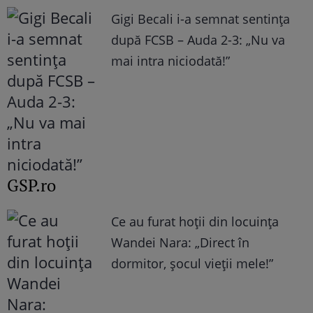
Gigi Becali i-a semnat sentința
după FCSB – Auda 2-3: „Nu va
mai intra niciodată!”
GSP.ro
Ce au furat hoții din locuința
Wandei Nara: „Direct în
dormitor, șocul vieții mele!”