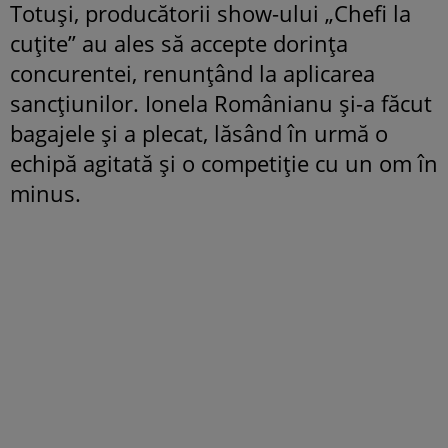
Totuși, producătorii show-ului „Chefi la
cuțite” au ales să accepte dorința
concurentei, renunțând la aplicarea
sancțiunilor. Ionela Românianu și-a făcut
bagajele și a plecat, lăsând în urmă o
echipă agitată și o competiție cu un om în
minus.