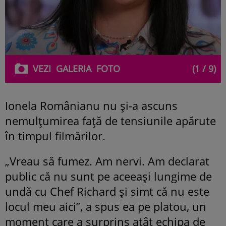
VEZI
GALERIA
FOTO
(1 / 9)
Ionela Românianu nu și-a ascuns
nemulțumirea față de tensiunile apărute
în timpul filmărilor.
„Vreau să fumez. Am nervi. Am declarat
public că nu sunt pe aceeași lungime de
undă cu Chef Richard și simt că nu este
locul meu aici”, a spus ea pe platou, un
moment care a surprins atât echipa de