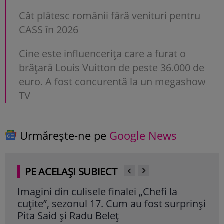
Cât plătesc românii fără venituri pentru
CASS în 2026
Cine este influencerița care a furat o
brățară Louis Vuitton de peste 36.000 de
euro. A fost concurentă la un megashow
TV
Urmărește-ne pe
Google News
PE ACELAȘI SUBIECT
Imagini din culisele finalei „Chefi la
Bia
cuțite”, sezonul 17. Cum au fost surprinși
Mar
Pita Said și Radu Beleț
nu 