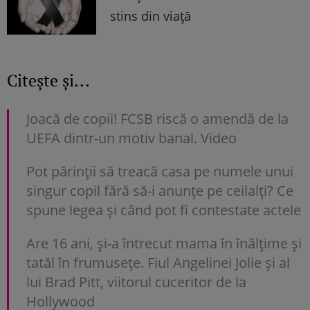
stins din viață
Citește și...
Joacă de copii! FCSB riscă o amendă de la
UEFA dintr-un motiv banal. Video
Pot părinții să treacă casa pe numele unui
singur copil fără să-i anunțe pe ceilalți? Ce
spune legea și când pot fi contestate actele
Are 16 ani, și-a întrecut mama în înălțime și
tatăl în frumusețe. Fiul Angelinei Jolie și al
lui Brad Pitt, viitorul cuceritor de la
Hollywood