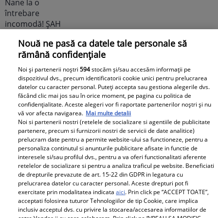
Nouă ne pasă ca datele tale personale să
rămână confidențiale
Cabral rupe tăcerea după
divorțul de Andreea Ibacka. „Nu
Noi și partenerii noștri
594
stocăm și/sau accesăm informații pe
dispozitivul dvs., precum identificatorii cookie unici pentru prelucrarea
mi-a convenit să spun asta cu
datelor cu caracter personal. Puteți accepta sau gestiona alegerile dvs.
voce tare. M-a afectat”
făcând clic mai jos sau în orice moment, pe pagina cu politica de
confidențialitate. Aceste alegeri vor fi raportate partenerilor noștri și nu
vă vor afecta navigarea.
Mai multe detalii
Noi si partenerii nostri (retelele de socializare si agentiile de publicitate
partenere, precum si furnizorii nostri de servicii de date analitice)
prelucram date pentru a permite website-ului sa functioneze, pentru a
personaliza continutul si anunturile publicitare afisate in functie de
Elle
interesele si/sau profilul dvs., pentru a va oferi functionalitati aferente
retelelor de socializare si pentru a analiza traficul pe website. Beneficiati
de drepturile prevazute de art. 15-22 din GDPR in legatura cu
O mai ții minte pe Janine Sârbu?
prelucrarea datelor cu caracter personal. Aceste drepturi pot fi
Cum arată și cu ce se ocupă
exercitate prin modalitatea indicata
aici
. Prin click pe “ACCEPT TOATE”,
acceptati folosirea tuturor Tehnologiilor de tip Cookie, care implica
acum fosta soție a lui Adrian
inclusiv acceptul dvs. cu privire la stocarea/accesarea informatiilor de
Sârbu și unul dintre cele mai