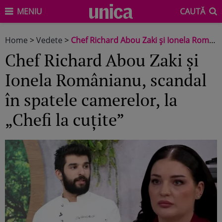
MENIU
CAUTĂ
Home
>
Vedete
>
Chef Richard Abou Zaki și Ionela Românianu, scandal în spatele camerelor, la „Chefi la cuțite”
Chef Richard Abou Zaki și
Ionela Românianu, scandal
în spatele camerelor, la
„Chefi la cuțite”