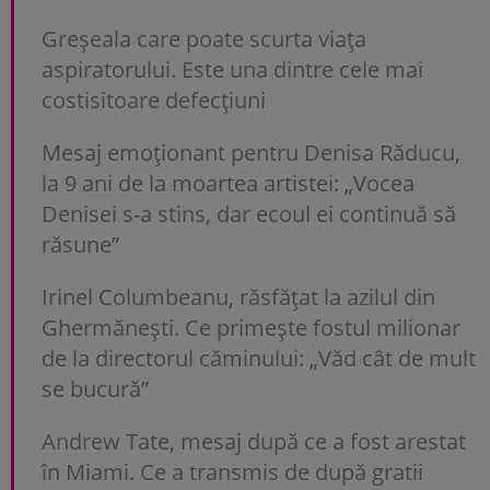
Greșeala care poate scurta viața
aspiratorului. Este una dintre cele mai
costisitoare defecțiuni
Mesaj emoționant pentru Denisa Răducu,
la 9 ani de la moartea artistei: „Vocea
Denisei s-a stins, dar ecoul ei continuă să
răsune”
Irinel Columbeanu, răsfățat la azilul din
Ghermănești. Ce primește fostul milionar
de la directorul căminului: „Văd cât de mult
se bucură”
Andrew Tate, mesaj după ce a fost arestat
în Miami. Ce a transmis de după gratii