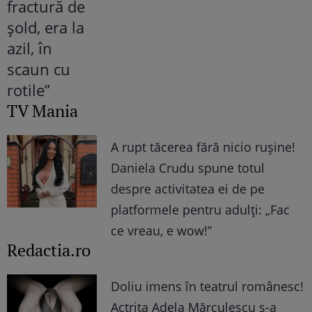
TV Mania
A rupt tăcerea fără nicio rușine!
Daniela Crudu spune totul
despre activitatea ei de pe
platformele pentru adulți: „Fac
ce vreau, e wow!”
Redactia.ro
Doliu imens în teatrul românesc!
Actrița Adela Mărculescu s-a