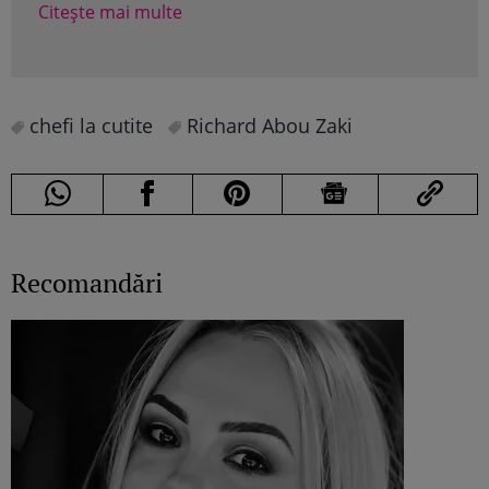
"Che
Citește mai multe
Cite
chefi la cutite
Richard Abou Zaki
Recomandări