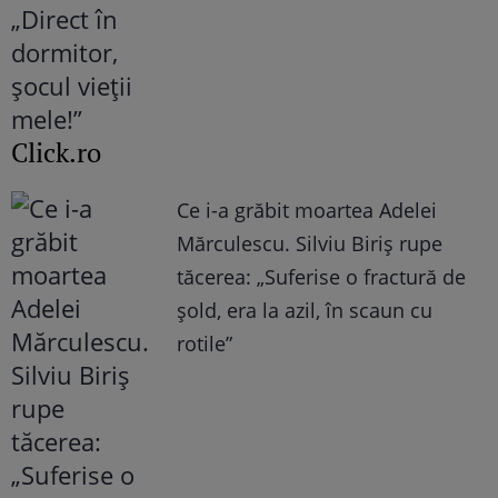
Click.ro
Ce i-a grăbit moartea Adelei
Mărculescu. Silviu Biriș rupe
tăcerea: „Suferise o fractură de
șold, era la azil, în scaun cu
rotile”