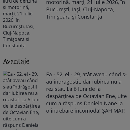
motorină, marți, 21 iulie 2026, în
București, Iași, Cluj-Napoca,
Timișoara și Constanța
Avantaje
Ea - 52, el - 29, atât aveau când s-
au îndrăgostit, dar iubirea nu a
rezistat. La 6 luni de la
despărțirea de Octavian Ene, uite
cum a răspuns Daniela Nane la
o întrebare incomodă! ȘAH MAT!