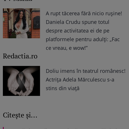
A rupt tăcerea fără nicio rușine!
Daniela Crudu spune totul
despre activitatea ei de pe
platformele pentru adulți: „Fac
ce vreau, e wow!”
Redactia.ro
Doliu imens în teatrul românesc!
Actrița Adela Mărculescu s-a
stins din viață
Citește și...