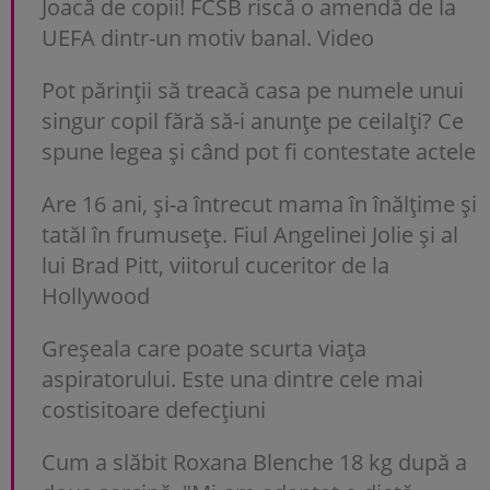
Joacă de copii! FCSB riscă o amendă de la
UEFA dintr-un motiv banal. Video
Pot părinții să treacă casa pe numele unui
singur copil fără să-i anunțe pe ceilalți? Ce
spune legea și când pot fi contestate actele
Are 16 ani, și-a întrecut mama în înălțime și
tatăl în frumusețe. Fiul Angelinei Jolie și al
lui Brad Pitt, viitorul cuceritor de la
Hollywood
Greșeala care poate scurta viața
aspiratorului. Este una dintre cele mai
costisitoare defecțiuni
Cum a slăbit Roxana Blenche 18 kg după a