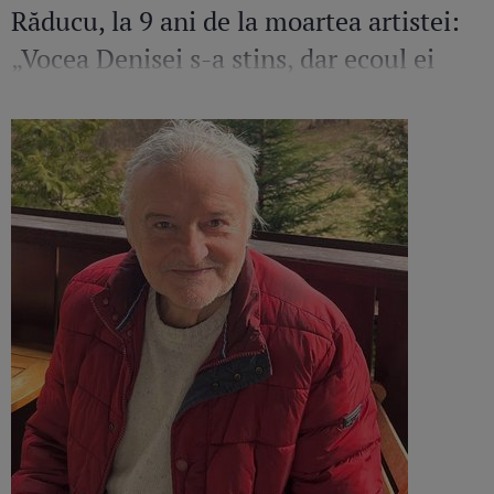
Răducu, la 9 ani de la moartea artistei:
„Vocea Denisei s-a stins, dar ecoul ei
continuă să răsune”