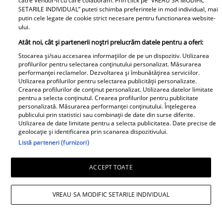
catre Vendor-ii cu care colaboram. Prin click pe “VREAU SA MODIFIC
SETARILE INDIVIDUAL” puteti schimba preferintele in mod individual, mai
putin cele legate de cookie strict necesare pentru functionarea website-
ului.
Atât noi, cât și partenerii noștri prelucrăm datele pentru a oferi:
Stocarea și/sau accesarea informațiilor de pe un dispozitiv. Utilizarea
profilurilor pentru selectarea conținutului personalizat. Măsurarea
performanței reclamelor. Dezvoltarea și îmbunătățirea serviciilor.
Utilizarea profilurilor pentru selectarea publicității personalizate.
Crearea profilurilor de conținut personalizat. Utilizarea datelor limitate
pentru a selecta conținutul. Crearea profilurilor pentru publicitate
personalizată. Măsurarea performanței conținutului. Înțelegerea
publicului prin statistici sau combinații de date din surse diferite.
Utilizarea de date limitate pentru a selecta publicitatea. Date precise de
geolocație și identificarea prin scanarea dispozitivului.
Listă parteneri (furnizori)
ACCEPT TOATE
Daniela Nane, dezvăluiri după
despărțirea de Octavian Ene. Cum se
VREAU SA MODIFIC SETARILE INDIVIDUAL
simte actrița: „Nu simt nicio lipsă”