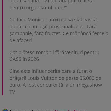
doua sarcină. "Mi-am adaptat o dietă
pentru organismul meu!"
Ce face Monica Tatoiu ca să slăbească,
după ce i-au ieșit prost analizele: „Fără
șampanie, fără fructe”. Ce mănâncă femeia
de afaceri
Cât plătesc românii fără venituri pentru
CASS în 2026
Cine este influencerița care a furat o
brățară Louis Vuitton de peste 36.000 de
euro. A fost concurentă la un megashow
TV