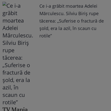
Ce i-a grăbit moartea Adelei
Mărculescu. Silviu Biriș rupe
tăcerea: „Suferise o fractură de
șold, era la azil, în scaun cu
rotile”
TV Mania