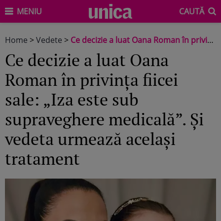
MENIU
CAUTĂ
Home
>
Vedete
>
Ce decizie a luat Oana Roman în privința fiicei sale: „Iza este sub supraveghere medicală”. Și vedeta urmează același tratament
Ce decizie a luat Oana
Roman în privința fiicei
sale: „Iza este sub
supraveghere medicală”. Și
vedeta urmează același
tratament