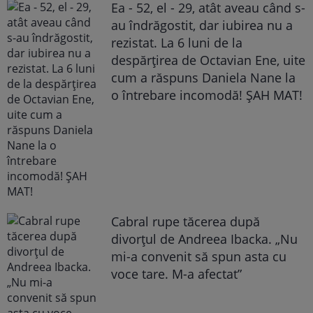
Ea - 52, el - 29, atât aveau când s-
au îndrăgostit, dar iubirea nu a
rezistat. La 6 luni de la
despărțirea de Octavian Ene, uite
cum a răspuns Daniela Nane la
o întrebare incomodă! ȘAH MAT!
Cabral rupe tăcerea după
divorțul de Andreea Ibacka. „Nu
mi-a convenit să spun asta cu
voce tare. M-a afectat”