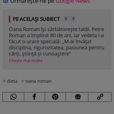
Urmărește-ne pe
Google News
PE ACELAȘI SUBIECT
Oana Roman își sărbătorește tatăl. Petre
Oan
Roman a împlinit 80 de ani, iar vedeta i-a
sale
făcut o urare specială: „M-ai învățat
tat
disciplina, rigurozitatea, pasiunea pentru
Așa
cărți, știință și cunoaștere”
Cite
Citește mai multe
dieta
oana roman