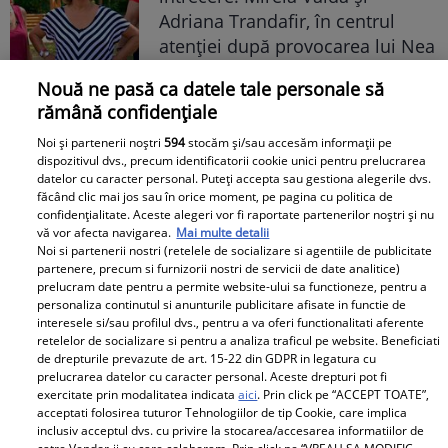
Adriana Trandafir, în centrul
atenției după provocarea lui Nea
Mărin
Nouă ne pasă ca datele tale personale să
rămână confidențiale
Noi și partenerii noștri
594
stocăm și/sau accesăm informații pe
dispozitivul dvs., precum identificatorii cookie unici pentru prelucrarea
datelor cu caracter personal. Puteți accepta sau gestiona alegerile dvs.
făcând clic mai jos sau în orice moment, pe pagina cu politica de
confidențialitate. Aceste alegeri vor fi raportate partenerilor noștri și nu
vă vor afecta navigarea.
Mai multe detalii
Noi si partenerii nostri (retelele de socializare si agentiile de publicitate
partenere, precum si furnizorii nostri de servicii de date analitice)
prelucram date pentru a permite website-ului sa functioneze, pentru a
personaliza continutul si anunturile publicitare afisate in functie de
interesele si/sau profilul dvs., pentru a va oferi functionalitati aferente
retelelor de socializare si pentru a analiza traficul pe website. Beneficiati
de drepturile prevazute de art. 15-22 din GDPR in legatura cu
prelucrarea datelor cu caracter personal. Aceste drepturi pot fi
exercitate prin modalitatea indicata
aici
. Prin click pe “ACCEPT TOATE”,
acceptati folosirea tuturor Tehnologiilor de tip Cookie, care implica
inclusiv acceptul dvs. cu privire la stocarea/accesarea informatiilor de