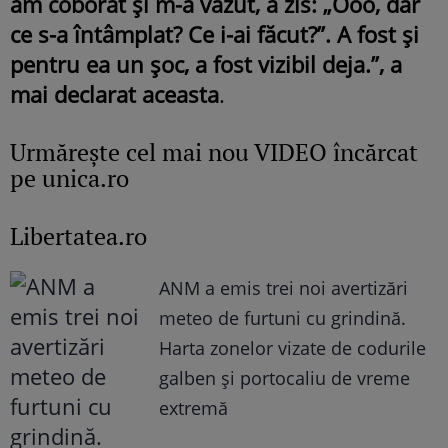
am coborât și m-a văzut, a zis: „Ooo, dar
ce s-a întâmplat? Ce i-ai făcut?”. A fost și
pentru ea un șoc, a fost vizibil deja.”, a
mai declarat aceasta
.
Urmăreşte cel mai nou VIDEO încărcat
pe unica.ro
Libertatea.ro
ANM a emis trei noi avertizări
meteo de furtuni cu grindină.
Harta zonelor vizate de codurile
galben și portocaliu de vreme
extremă