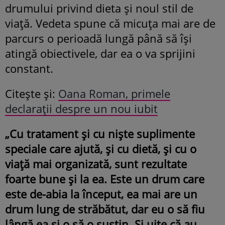
drumului privind dieta și noul stil de
viață. Vedeta spune că micuța mai are de
parcurs o perioadă lungă până să își
atingă obiectivele, dar ea o va sprijini
constant.
Citește și:
Oana Roman, primele
declarații despre un nou iubit
„Cu tratament și cu niște suplimente
speciale care ajută, și cu dietă, și cu o
viață mai organizată, sunt rezultate
foarte bune și la ea. Este un drum care
este de-abia la început, ea mai are un
drum lung de străbătut, dar eu o să fiu
lângă ea și o să o susțin. Și uite că au