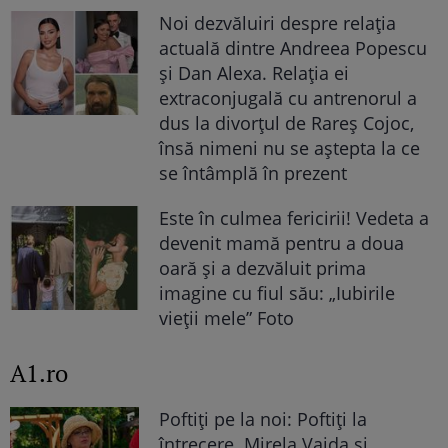
Noi dezvăluiri despre relația
actuală dintre Andreea Popescu
și Dan Alexa. Relația ei
extraconjugală cu antrenorul a
dus la divorțul de Rareș Cojoc,
însă nimeni nu se aștepta la ce
se întâmplă în prezent
Este în culmea fericirii! Vedeta a
devenit mamă pentru a doua
oară și a dezvăluit prima
imagine cu fiul său: „Iubirile
vieții mele” Foto
A1.ro
Poftiți pe la noi: Poftiți la
întrecere. Mirela Vaida și