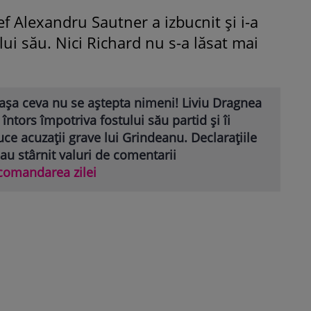
ef Alexandru Sautner a izbucnit și i-a
lui său. Nici Richard nu s-a lăsat mai
așa ceva nu se aștepta nimeni! Liviu Dragnea
 întors împotriva fostului său partid și îi
ce acuzații grave lui Grindeanu. Declarațiile
 au stârnit valuri de comentarii
comandarea zilei