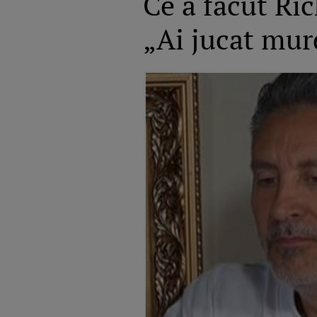
Ce a făcut Ri
„Ai jucat murd