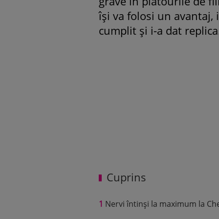
grave în platourile de f
își va folosi un avantaj
cumplit și i-a dat replica
Cuprins
1
Nervi întinși la maximum la Che