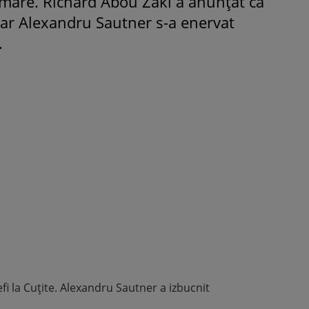
ilmare. Richard Abou Zaki a anunțat că
, iar Alexandru Sautner s-a enervat
.
ROMÂNEŞTI
VEDETE
Fiica Iuliei Albu și a lui Mihai 
strălucit la banchet. Mikaela a
purtat o rochie creată de cele
mamă și i-a împrumutat panto
Valentino: „M-am simțit ca o
prințesă”
fi la Cuțite. Alexandru Sautner a izbucnit