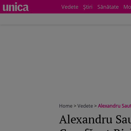
Vedete
Știri
Sănătate
Mo
Home
>
Vedete
>
Alexandru Sautner,
Alexandru Saut