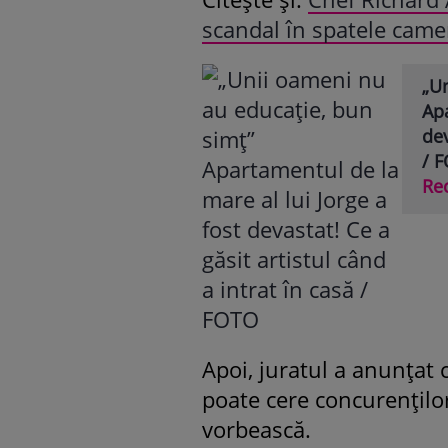
scandal în spatele camere
„U
Apa
dev
/ 
Re
Apoi, juratul a anunțat c
poate cere concurenților
vorbească.