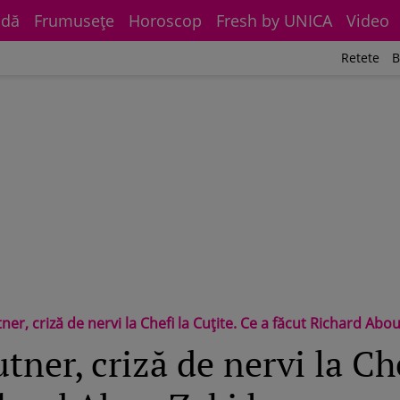
dă
Frumuseţe
Horoscop
Fresh by UNICA
Video
Retete
B
 criză de nervi la Chefi la Cuțite. Ce a făcut Richard Abou Zaki l-a enerva
ner, criză de nervi la Che