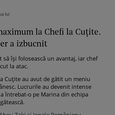
ua lui
 maximum la Chefi la Cuțite.
r a izbucnit
 să își folosească un avantaj, iar chef
ut la atac.
la Cuțite au avut de gătit un meniu
ânesc. Lucrurile au devenit intense
a întrebat-o pe Marina din echipa
 gătească.
Abou Zaki și Ionela Românianu,