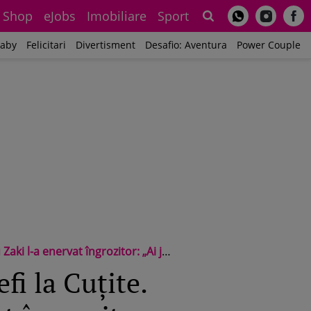
Shop
eJobs
Imobiliare
Sport
Sh
aby
Felicitari
Divertisment
Desafio: Aventura
Power Couple
t îngrozitor: „Ai jucat murdar și azi!”
fi la Cuțite.