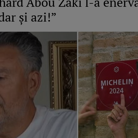
chard Abou Zaki l-a enerva
ar și azi!”