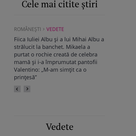
Cele mai citite știri
ROMÂNEŞTI
VEDETE
ROMÂNEŞTI
Albu a
Maya Castellano, show cu trupa de
Ce a găsit D
dans. Cum și-a surprins Antonia
Pop, viitoare
bra
fiica: „Atât de mândră”
vechile relaț
fii
fie calmă” /
Vedete