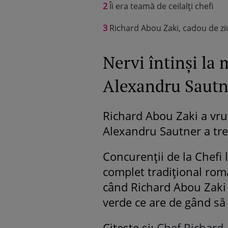
2
Îi era teamă de ceilalți chefi
3
Richard Abou Zaki, cadou de zi
Nervi întinși la
Alexandru Sautne
Richard Abou Zaki a vrut
Alexandru Sautner a trec
Concurenții de la Chefi 
complet tradițional rom
când Richard Abou Zaki 
verde ce are de gând să
Citește și:
Chef Richard 