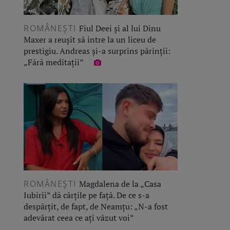
ROMÂNEŞTI
Fiul Deei și al lui Dinu
Maxer a reușit să intre la un liceu de
prestigiu. Andreas și-a surprins părinții:
„Fără meditații”
ROMÂNEŞTI
Magdalena de la „Casa
Iubirii” dă cărțile pe față. De ce s-a
despărțit, de fapt, de Neamțu: „N-a fost
adevărat ceea ce ați văzut voi”