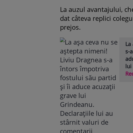
La auzul avantajului, ch
dat câteva replici colegu
prejos.
La 
s-a
adu
lui
Re