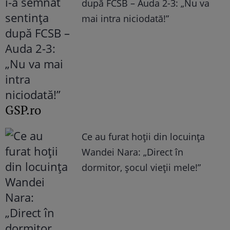
după FCSB – Auda 2-3: „Nu va
mai intra niciodată!”
GSP.ro
Ce au furat hoții din locuința
Wandei Nara: „Direct în
dormitor, șocul vieții mele!”