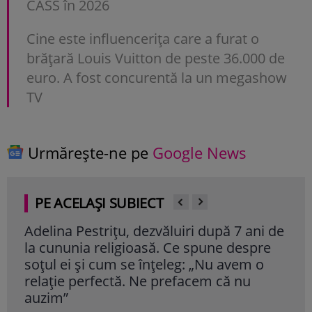
CASS în 2026
Cine este influencerița care a furat o
brățară Louis Vuitton de peste 36.000 de
euro. A fost concurentă la un megashow
TV
Urmărește-ne pe
Google News
PE ACELAȘI SUBIECT
Adelina Pestrițu, dezvăluiri după 7 ani de
Adel
la cununia religioasă. Ce spune despre
nea
soțul ei și cum se înțeleg: „Nu avem o
cel
relație perfectă. Ne prefacem că nu
Cite
auzim”