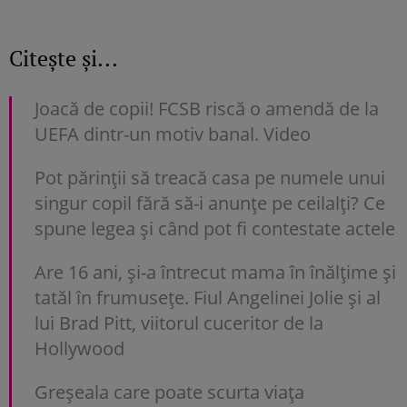
Citește și...
Joacă de copii! FCSB riscă o amendă de la
UEFA dintr-un motiv banal. Video
Pot părinții să treacă casa pe numele unui
singur copil fără să-i anunțe pe ceilalți? Ce
spune legea și când pot fi contestate actele
Are 16 ani, și-a întrecut mama în înălțime și
tatăl în frumusețe. Fiul Angelinei Jolie și al
lui Brad Pitt, viitorul cuceritor de la
Hollywood
Greșeala care poate scurta viața