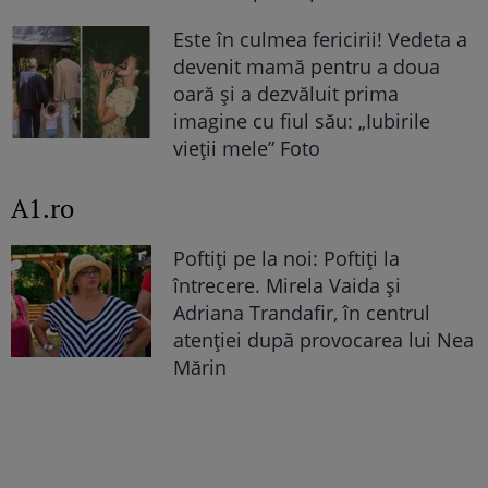
Este în culmea fericirii! Vedeta a
devenit mamă pentru a doua
oară și a dezvăluit prima
imagine cu fiul său: „Iubirile
vieții mele” Foto
A1.ro
Poftiți pe la noi: Poftiți la
întrecere. Mirela Vaida și
Adriana Trandafir, în centrul
atenției după provocarea lui Nea
Mărin