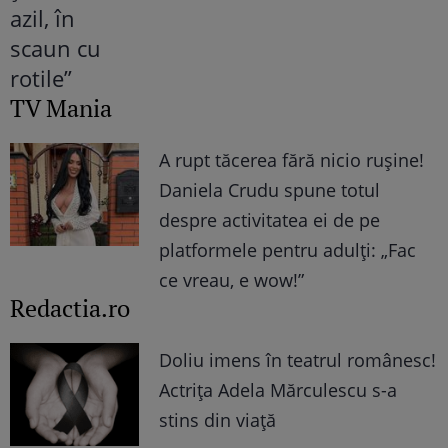
TV Mania
A rupt tăcerea fără nicio rușine!
Daniela Crudu spune totul
despre activitatea ei de pe
platformele pentru adulți: „Fac
ce vreau, e wow!”
Redactia.ro
Doliu imens în teatrul românesc!
Actrița Adela Mărculescu s-a
stins din viață