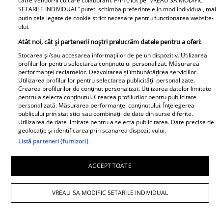
catre Vendor-ii cu care colaboram. Prin click pe “VREAU SA MODIFIC
SETARILE INDIVIDUAL” puteti schimba preferintele in mod individual, mai
putin cele legate de cookie strict necesare pentru functionarea website-
ului.
Atât noi, cât și partenerii noștri prelucrăm datele pentru a oferi:
Stocarea și/sau accesarea informațiilor de pe un dispozitiv. Utilizarea
profilurilor pentru selectarea conținutului personalizat. Măsurarea
performanței reclamelor. Dezvoltarea și îmbunătățirea serviciilor.
Utilizarea profilurilor pentru selectarea publicității personalizate.
Daniela Nane, dezvăluiri după
Crearea profilurilor de conținut personalizat. Utilizarea datelor limitate
pentru a selecta conținutul. Crearea profilurilor pentru publicitate
despărțirea de Octavian Ene. Cum se
personalizată. Măsurarea performanței conținutului. Înțelegerea
publicului prin statistici sau combinații de date din surse diferite.
simte actrița: „Nu simt nicio lipsă”
Utilizarea de date limitate pentru a selecta publicitatea. Date precise de
geolocație și identificarea prin scanarea dispozitivului.
Listă parteneri (furnizori)
ACCEPT TOATE
VREAU SA MODIFIC SETARILE INDIVIDUAL