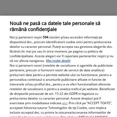
Nouă ne pasă ca datele tale personale să
rămână confidențiale
Noi și partenerii noștri
594
stocăm și/sau accesăm informații pe
dispozitivul dvs., precum identificatorii cookie unici pentru prelucrarea
datelor cu caracter personal. Puteți accepta sau gestiona alegerile dvs.
făcând clic mai jos sau în orice moment, pe pagina cu politica de
confidențialitate. Aceste alegeri vor fi raportate partenerilor noștri și nu
vă vor afecta navigarea.
Mai multe detalii
Noi si partenerii nostri (retelele de socializare si agentiile de publicitate
partenere, precum si furnizorii nostri de servicii de date analitice)
prelucram date pentru a permite website-ului sa functioneze, pentru a
personaliza continutul si anunturile publicitare afisate in functie de
interesele si/sau profilul dvs., pentru a va oferi functionalitati aferente
retelelor de socializare si pentru a analiza traficul pe website. Beneficiati
de drepturile prevazute de art. 15-22 din GDPR in legatura cu
prelucrarea datelor cu caracter personal. Aceste drepturi pot fi
exercitate prin modalitatea indicata
aici
. Prin click pe “ACCEPT TOATE”,
acceptati folosirea tuturor Tehnologiilor de tip Cookie, care implica
inclusiv acceptul dvs. cu privire la stocarea/accesarea informatiilor de