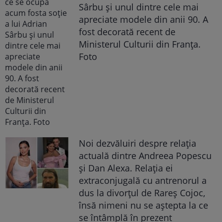
Sârbu și unul dintre cele mai
apreciate modele din anii 90. A
fost decorată recent de
Ministerul Culturii din Franța.
Foto
Noi dezvăluiri despre relația
actuală dintre Andreea Popescu
și Dan Alexa. Relația ei
extraconjugală cu antrenorul a
dus la divorțul de Rareș Cojoc,
însă nimeni nu se aștepta la ce
se întâmplă în prezent