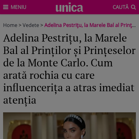
MENIU
CAUTĂ
Home
>
Vedete
>
Adelina Pestrițu, la Marele Bal al Prinților și Prințeselor de la Monte Carlo. Cum arată rochia cu care influencerița a atras imediat atenția
Adelina Pestrițu, la Marele
Bal al Prinților și Prințeselor
de la Monte Carlo. Cum
arată rochia cu care
influencerița a atras imediat
atenția