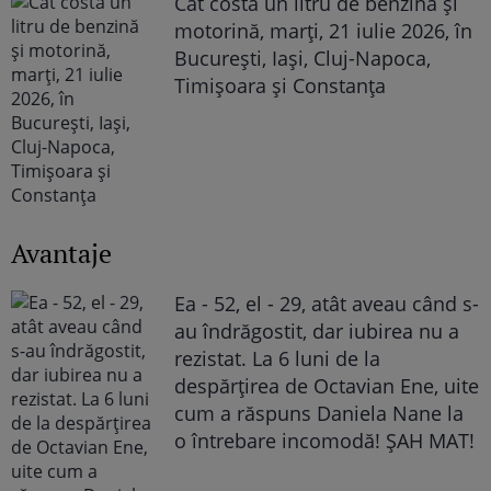
Cât costă un litru de benzină și
motorină, marți, 21 iulie 2026, în
București, Iași, Cluj-Napoca,
Timișoara și Constanța
Avantaje
Ea - 52, el - 29, atât aveau când s-
au îndrăgostit, dar iubirea nu a
rezistat. La 6 luni de la
despărțirea de Octavian Ene, uite
cum a răspuns Daniela Nane la
o întrebare incomodă! ȘAH MAT!