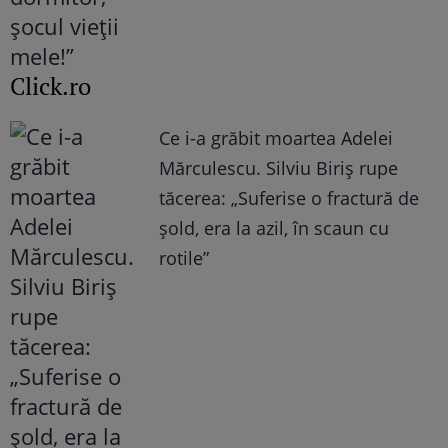
Click.ro
Ce i-a grăbit moartea Adelei
Mărculescu. Silviu Biriș rupe
tăcerea: „Suferise o fractură de
șold, era la azil, în scaun cu
rotile”