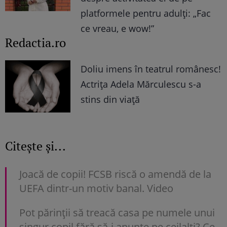
platformele pentru adulți: „Fac
ce vreau, e wow!”
Redactia.ro
Doliu imens în teatrul românesc!
Actrița Adela Mărculescu s-a
stins din viață
Citește și...
Joacă de copii! FCSB riscă o amendă de la
UEFA dintr-un motiv banal. Video
Pot părinții să treacă casa pe numele unui
singur copil fără să-i anunțe pe ceilalți? Ce