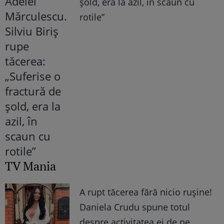
șold, era la azil, în scaun cu
rotile”
TV Mania
A rupt tăcerea fără nicio rușine!
Daniela Crudu spune totul
despre activitatea ei de pe