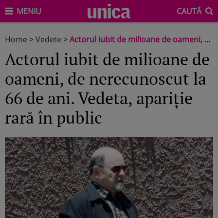
MENIU
CAUTĂ
Home
>
Vedete
>
Actorul iubit de milioane de oameni, de nerecunoscut la 66 de ani. Vedeta, apariție rară în public
Actorul iubit de milioane de
oameni, de nerecunoscut la
66 de ani. Vedeta, apariție
rară în public