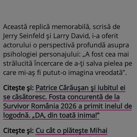
Această replică memorabilă, scrisă de
Jerry Seinfeld și Larry David, i-a oferit
actorului o perspectivă profundă asupra
psihologiei personajului: „A fost cea mai
strălucită încercare de a-ți salva pielea pe
care mi-aș fi putut-o imagina vreodată”.
Citește și:
Patrice Cărăușan și iubitul ei
se căsătoresc. Fosta concurentă de la
Survivor România 2026 a primit inelul de
logodnă. „DA, din toată inima!”
Citește și:
Cu cât o plătește Mihai