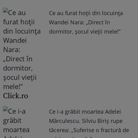
Ce au furat hoții din locuința
Wandei Nara: „Direct în
dormitor, șocul vieții mele!”
Click.ro
Ce i-a grăbit moartea Adelei
Mărculescu. Silviu Biriș rupe
tăcerea: „Suferise o fractură de