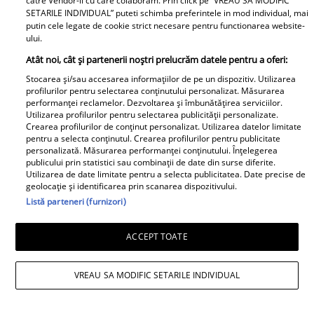
catre Vendor-ii cu care colaboram. Prin click pe “VREAU SA MODIFIC
SETARILE INDIVIDUAL” puteti schimba preferintele in mod individual, mai
O mai ții minte pe Janine Sârbu?
putin cele legate de cookie strict necesare pentru functionarea website-
ului.
Cum arată și cu ce se ocupă
Atât noi, cât și partenerii noștri prelucrăm datele pentru a oferi:
acum fosta soție a lui Adrian
Sârbu și unul dintre cele mai
Stocarea și/sau accesarea informațiilor de pe un dispozitiv. Utilizarea
profilurilor pentru selectarea conținutului personalizat. Măsurarea
apreciate modele din anii 90. A
performanței reclamelor. Dezvoltarea și îmbunătățirea serviciilor.
fost decorată recent de
Utilizarea profilurilor pentru selectarea publicității personalizate.
Crearea profilurilor de conținut personalizat. Utilizarea datelor limitate
Ministerul Culturii din Franța.
pentru a selecta conținutul. Crearea profilurilor pentru publicitate
Foto
personalizată. Măsurarea performanței conținutului. Înțelegerea
publicului prin statistici sau combinații de date din surse diferite.
Utilizarea de date limitate pentru a selecta publicitatea. Date precise de
geolocație și identificarea prin scanarea dispozitivului.
Listă parteneri (furnizori)
ACCEPT TOATE
Noi dezvăluiri despre relația
VREAU SA MODIFIC SETARILE INDIVIDUAL
actuală dintre Andreea Popescu
și Dan Alexa. Relația ei