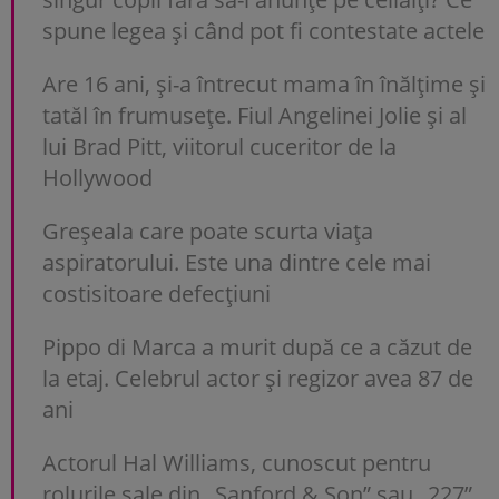
spune legea și când pot fi contestate actele
Are 16 ani, și-a întrecut mama în înălțime și
tatăl în frumusețe. Fiul Angelinei Jolie și al
lui Brad Pitt, viitorul cuceritor de la
Hollywood
Greșeala care poate scurta viața
aspiratorului. Este una dintre cele mai
costisitoare defecțiuni
Pippo di Marca a murit după ce a căzut de
la etaj. Celebrul actor și regizor avea 87 de
ani
Actorul Hal Williams, cunoscut pentru
rolurile sale din „Sanford & Son” sau „227”,