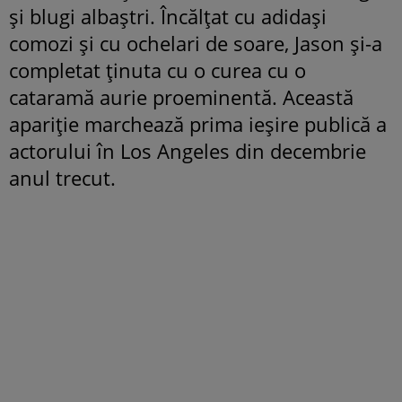
și blugi albaștri. Încălțat cu adidași
comozi și cu ochelari de soare, Jason și-a
completat ținuta cu o curea cu o
cataramă aurie proeminentă. Această
apariție marchează prima ieșire publică a
actorului în Los Angeles din decembrie
anul trecut.