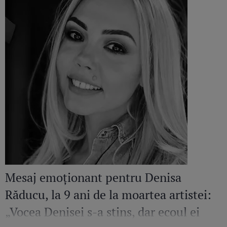
Mesaj emoționant pentru Denisa
Răducu, la 9 ani de la moartea artistei:
„Vocea Denisei s-a stins, dar ecoul ei