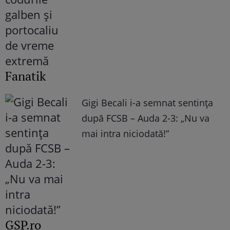
Fanatik
Gigi Becali i-a semnat sentința
după FCSB – Auda 2-3: „Nu va
mai intra niciodată!”
GSP.ro