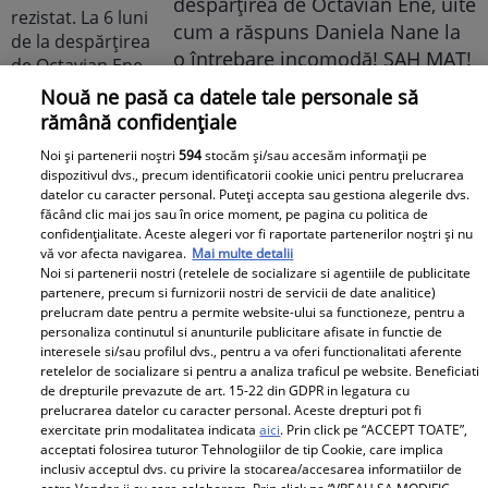
despărțirea de Octavian Ene, uite
cum a răspuns Daniela Nane la
o întrebare incomodă! ȘAH MAT!
Nouă ne pasă ca datele tale personale să
rămână confidențiale
Noi și partenerii noștri
594
stocăm și/sau accesăm informații pe
dispozitivul dvs., precum identificatorii cookie unici pentru prelucrarea
datelor cu caracter personal. Puteți accepta sau gestiona alegerile dvs.
făcând clic mai jos sau în orice moment, pe pagina cu politica de
confidențialitate. Aceste alegeri vor fi raportate partenerilor noștri și nu
Cabral rupe tăcerea după
vă vor afecta navigarea.
Mai multe detalii
Noi si partenerii nostri (retelele de socializare si agentiile de publicitate
divorțul de Andreea Ibacka. „Nu
partenere, precum si furnizorii nostri de servicii de date analitice)
mi-a convenit să spun asta cu
prelucram date pentru a permite website-ului sa functioneze, pentru a
personaliza continutul si anunturile publicitare afisate in functie de
voce tare. M-a afectat”
interesele si/sau profilul dvs., pentru a va oferi functionalitati aferente
retelelor de socializare si pentru a analiza traficul pe website. Beneficiati
de drepturile prevazute de art. 15-22 din GDPR in legatura cu
prelucrarea datelor cu caracter personal. Aceste drepturi pot fi
exercitate prin modalitatea indicata
aici
. Prin click pe “ACCEPT TOATE”,
acceptati folosirea tuturor Tehnologiilor de tip Cookie, care implica
inclusiv acceptul dvs. cu privire la stocarea/accesarea informatiilor de
Elle