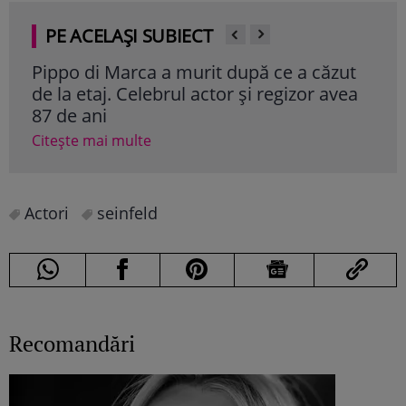
PE ACELAȘI SUBIECT
Pippo di Marca a murit după ce a căzut
Act
de la etaj. Celebrul actor și regizor avea
rol
87 de ani
„227
Citește mai multe
Cite
Actori
seinfeld
Recomandări