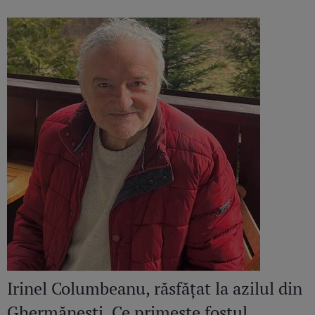
continuă să răsune”
Irinel Columbeanu, răsfățat la azilul din
Ghermănești. Ce primește fostul