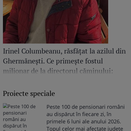
Irinel Columbeanu, răsfățat la azilul din
Ghermănești. Ce primește fostul
milionar de la directorul căminului:
„Văd cât de mult se bucură”
Proiecte speciale
Peste 100 de pensionari români
au dispărut în fiecare zi, în
primele 6 luni ale anului 2026.
Topul celor mai afectate județe