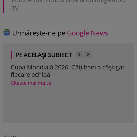
TV
Urmărește-ne pe
Google News
PE ACELAȘI SUBIECT
Cupa Mondială 2026: Câți bani a câștigat
Cup
fiecare echipă
tel
sin
Citește mai multe
Tru
fam
a câ
Cite
stiri