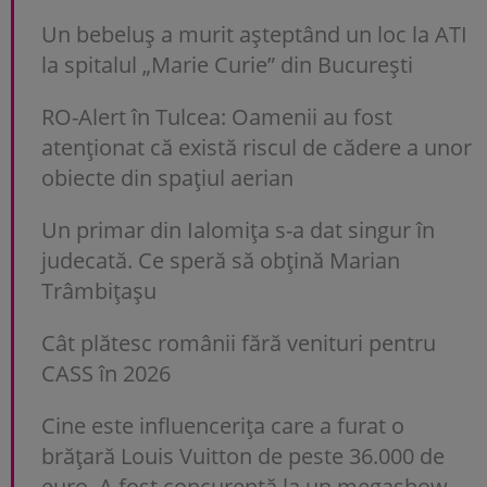
Un bebeluș a murit așteptând un loc la ATI
la spitalul „Marie Curie” din București
RO-Alert în Tulcea: Oamenii au fost
atenționat că există riscul de cădere a unor
obiecte din spațiul aerian
Un primar din Ialomița s-a dat singur în
judecată. Ce speră să obțină Marian
Trâmbițașu
Cât plătesc românii fără venituri pentru
CASS în 2026
Cine este influencerița care a furat o
brățară Louis Vuitton de peste 36.000 de
euro. A fost concurentă la un megashow