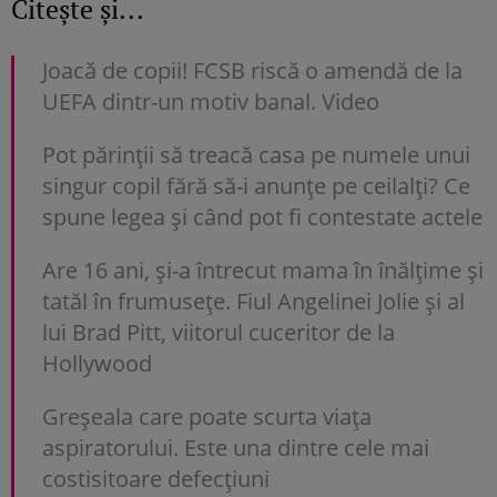
Citește și...
Joacă de copii! FCSB riscă o amendă de la
UEFA dintr-un motiv banal. Video
Pot părinții să treacă casa pe numele unui
singur copil fără să-i anunțe pe ceilalți? Ce
spune legea și când pot fi contestate actele
Are 16 ani, și-a întrecut mama în înălțime și
tatăl în frumusețe. Fiul Angelinei Jolie și al
lui Brad Pitt, viitorul cuceritor de la
Hollywood
Greșeala care poate scurta viața
aspiratorului. Este una dintre cele mai
costisitoare defecțiuni