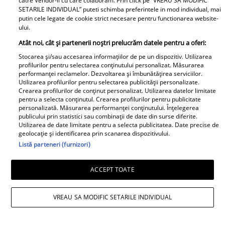
catre Vendor-ii cu care colaboram. Prin click pe “VREAU SA MODIFIC
SETARILE INDIVIDUAL” puteti schimba preferintele in mod individual, mai
divorțul de Andreea Ibacka. „Nu
putin cele legate de cookie strict necesare pentru functionarea website-
mi-a convenit să spun asta cu
ului.
voce tare. M-a afectat”
Atât noi, cât și partenerii noștri prelucrăm datele pentru a oferi:
Stocarea și/sau accesarea informațiilor de pe un dispozitiv. Utilizarea
profilurilor pentru selectarea conținutului personalizat. Măsurarea
performanței reclamelor. Dezvoltarea și îmbunătățirea serviciilor.
Utilizarea profilurilor pentru selectarea publicității personalizate.
Crearea profilurilor de conținut personalizat. Utilizarea datelor limitate
Elle
pentru a selecta conținutul. Crearea profilurilor pentru publicitate
personalizată. Măsurarea performanței conținutului. Înțelegerea
publicului prin statistici sau combinații de date din surse diferite.
O mai ții minte pe Janine Sârbu?
Utilizarea de date limitate pentru a selecta publicitatea. Date precise de
geolocație și identificarea prin scanarea dispozitivului.
Cum arată și cu ce se ocupă
Listă parteneri (furnizori)
acum fosta soție a lui Adrian
Sârbu și unul dintre cele mai
ACCEPT TOATE
apreciate modele din anii 90. A
fost decorată recent de
VREAU SA MODIFIC SETARILE INDIVIDUAL
Ministerul Culturii din Franța.
Foto