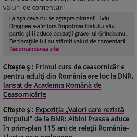
La așa ceva nu se aștepta nimeni! Liviu
Dragnea s-a întors împotriva fostului său
partid și îi aduce acuzații grave lui Grindeanu.
Declarațiile lui au stârnit valuri de comentarii
Recomandarea zilei
Citește și:
Primul curs de ceasornicărie
pentru adulți din România are loc la BNR,
lansat de Academia Română de
Ceasornicărie
Citește și:
Expoziția „Valori care rezistă
timpului” de la BNR: Albini Prassa aduce
în prim-plan 115 ani de relații România–
Elveția prin orologerie