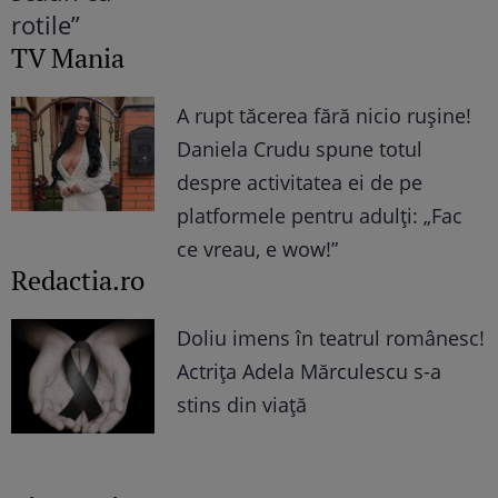
TV Mania
A rupt tăcerea fără nicio rușine!
Daniela Crudu spune totul
despre activitatea ei de pe
platformele pentru adulți: „Fac
ce vreau, e wow!”
Redactia.ro
Doliu imens în teatrul românesc!
Actrița Adela Mărculescu s-a
stins din viață