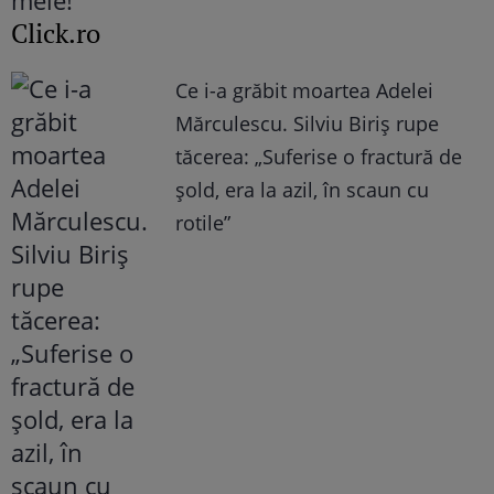
Click.ro
Ce i-a grăbit moartea Adelei
Mărculescu. Silviu Biriș rupe
tăcerea: „Suferise o fractură de
șold, era la azil, în scaun cu
rotile”