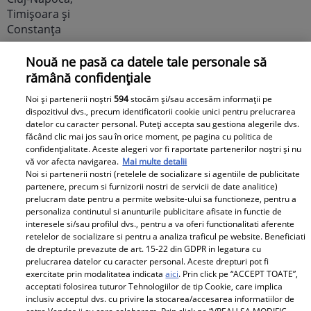
Nouă ne pasă ca datele tale personale să
Avantaje
rămână confidențiale
Ea - 52, el - 29, atât aveau când s-
Noi și partenerii noștri
594
stocăm și/sau accesăm informații pe
dispozitivul dvs., precum identificatorii cookie unici pentru prelucrarea
au îndrăgostit, dar iubirea nu a
datelor cu caracter personal. Puteți accepta sau gestiona alegerile dvs.
rezistat. La 6 luni de la
făcând clic mai jos sau în orice moment, pe pagina cu politica de
despărțirea de Octavian Ene, uite
confidențialitate. Aceste alegeri vor fi raportate partenerilor noștri și nu
vă vor afecta navigarea.
Mai multe detalii
cum a răspuns Daniela Nane la
Noi si partenerii nostri (retelele de socializare si agentiile de publicitate
o întrebare incomodă! ȘAH MAT!
partenere, precum si furnizorii nostri de servicii de date analitice)
prelucram date pentru a permite website-ului sa functioneze, pentru a
personaliza continutul si anunturile publicitare afisate in functie de
interesele si/sau profilul dvs., pentru a va oferi functionalitati aferente
retelelor de socializare si pentru a analiza traficul pe website. Beneficiati
de drepturile prevazute de art. 15-22 din GDPR in legatura cu
prelucrarea datelor cu caracter personal. Aceste drepturi pot fi
exercitate prin modalitatea indicata
aici
. Prin click pe “ACCEPT TOATE”,
acceptati folosirea tuturor Tehnologiilor de tip Cookie, care implica
inclusiv acceptul dvs. cu privire la stocarea/accesarea informatiilor de
Cabral rupe tăcerea după