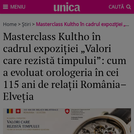
MENIU
CAUTĂ
Home
>
Știri
>
Masterclass Kultho în cadrul expoziției „Valori care rezistă timpului”: cum a evoluat orologeria în cei 115 ani de relații România–Elveția
Masterclass Kultho în
cadrul expoziției „Valori
care rezistă timpului”: cum
a evoluat orologeria în cei
115 ani de relații România–
Elveția