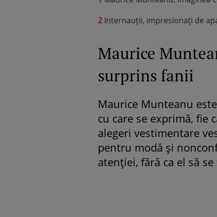
2
Internauții, impresionați de apa
Maurice Muntean
surprins fanii
Maurice Munteanu este 
cu care se exprimă, fie 
alegeri vestimentare ves
pentru modă și nonconf
atenției, fără ca el să 