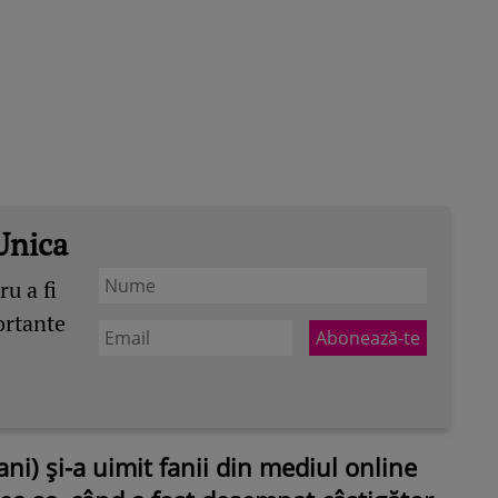
Unica
u a fi
ortante
i) și-a uimit fanii din mediul online