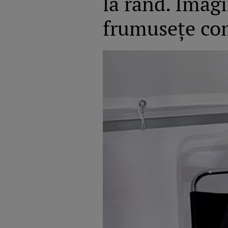
la rând. Imagi
frumusețe co