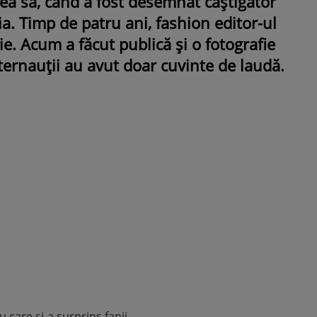
țea sa, când a fost desemnat câștigător
a. Timp de patru ani, fashion editor-ul
ie. Acum a făcut publică și o fotografie
nternauții au avut doar cuvinte de laudă.
ROMÂNEŞTI
VEDETE
Fiica Iuliei Albu și a lui Mihai 
strălucit la banchet. Mikaela a
purtat o rochie creată de cele
mamă și i-a împrumutat panto
Valentino: „M-am simțit ca o
prințesă”
care și-a surprins fanii