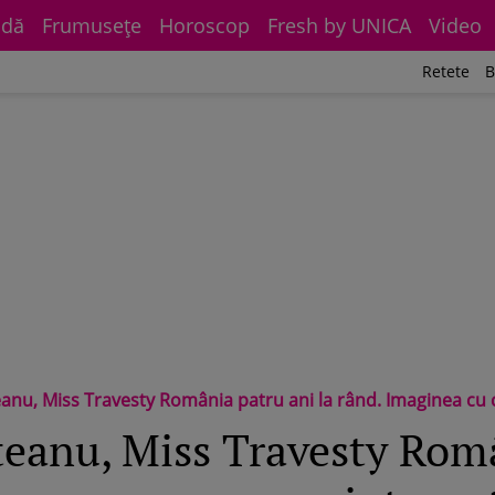
dă
Frumuseţe
Horoscop
Fresh by UNICA
Video
Retete
B
 Miss Travesty România patru ani la rând. Imaginea cu care a pus inter
eanu, Miss Travesty Româ