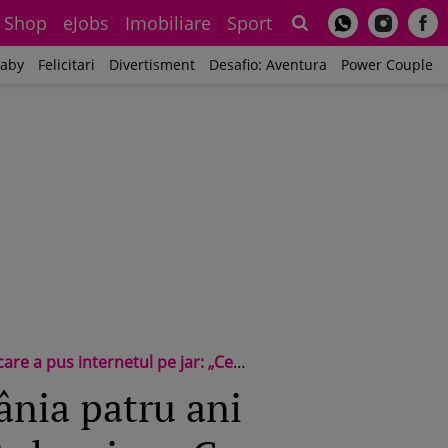
Shop
eJobs
Imobiliare
Sport
Sh
aby
Felicitari
Divertisment
Desafio: Aventura
Power Couple
netul pe jar: „Ce frumusețe complexă”
nia patru ani