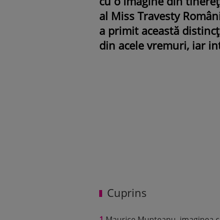
cu o imagine din tinere
al Miss Travesty Români
a primit această distincț
din acele vremuri, iar i
Cuprins
1
Maurice Munteanu, imaginea cu 