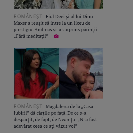
ROMÂNEŞTI
Fiul Deei și al lui Dinu
Maxer a reușit să intre la un liceu de
prestigiu. Andreas și-a surprins părinții:
„Fără meditații”
ROMÂNEŞTI
Magdalena de la „Casa
Iubirii” dă cărțile pe față. De ce s-a
despărțit, de fapt, de Neamțu: „N-a fost
adevărat ceea ce ați văzut voi”