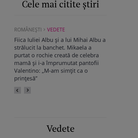
Cele mai citite știri
ROMÂNEŞTI
VEDETE
ROMÂNEŞTI
Albu a
Maya Castellano, show cu trupa de
Ce a găsit D
dans. Cum și-a surprins Antonia
Pop, viitoare
bra
fiica: „Atât de mândră”
vechile relaț
fii
fie calmă” /
Vedete