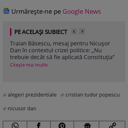
Urmărește-ne pe
Google News
PE ACELAȘI SUBIECT
Traian Băsescu, mesaj pentru Nicușor
Sal
Dan în contextul crizei politice: „Nu
cu 8
trebuie decât să fie aplicată Constituţia”
Cu c
poli
Citește mai multe
Cite
alegeri prezidentiale
cristian tudor popescu
nicusor dan