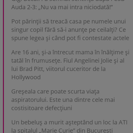
Auda 2-3: „Nu va mai intra niciodată!”
Pot părinții să treacă casa pe numele unui
singur copil fără să-i anunțe pe ceilalți? Ce
spune legea și când pot fi contestate actele
Are 16 ani, și-a întrecut mama în înălțime și
tatăl în frumusețe. Fiul Angelinei Jolie și al
lui Brad Pitt, viitorul cuceritor de la
Hollywood
Greșeala care poate scurta viața
aspiratorului. Este una dintre cele mai
costisitoare defecțiuni
Un bebeluș a murit așteptând un loc la ATI
la spitalul „Marie Curie” din București