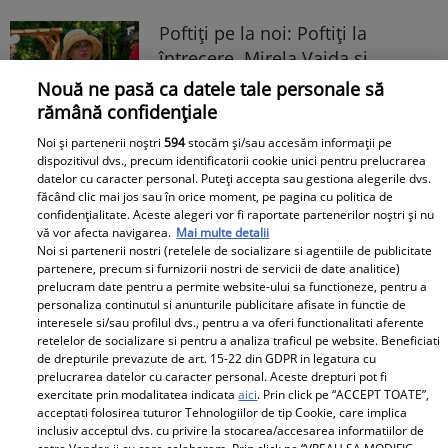
Poftiți pe la noi: Poftiți la
întrecere. Mirela Vaida și
Adriana Trandafir, în centrul
Nouă ne pasă ca datele tale personale să
atenției după provocarea lui Nea
rămână confidențiale
Mărin
Noi și partenerii noștri
594
stocăm și/sau accesăm informații pe
dispozitivul dvs., precum identificatorii cookie unici pentru prelucrarea
datelor cu caracter personal. Puteți accepta sau gestiona alegerile dvs.
făcând clic mai jos sau în orice moment, pe pagina cu politica de
confidențialitate. Aceste alegeri vor fi raportate partenerilor noștri și nu
vă vor afecta navigarea.
Mai multe detalii
Noi si partenerii nostri (retelele de socializare si agentiile de publicitate
partenere, precum si furnizorii nostri de servicii de date analitice)
prelucram date pentru a permite website-ului sa functioneze, pentru a
personaliza continutul si anunturile publicitare afisate in functie de
interesele si/sau profilul dvs., pentru a va oferi functionalitati aferente
retelelor de socializare si pentru a analiza traficul pe website. Beneficiati
de drepturile prevazute de art. 15-22 din GDPR in legatura cu
prelucrarea datelor cu caracter personal. Aceste drepturi pot fi
exercitate prin modalitatea indicata
aici
. Prin click pe “ACCEPT TOATE”,
acceptati folosirea tuturor Tehnologiilor de tip Cookie, care implica
inclusiv acceptul dvs. cu privire la stocarea/accesarea informatiilor de