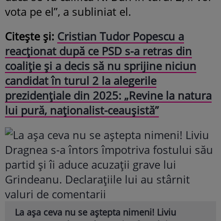
vota pe el”, a subliniat el.
Citește și:
Cristian Tudor Popescu a
reacționat după ce PSD s-a retras din
coaliție și a decis să nu sprijine niciun
candidat în turul 2 la alegerile
prezidențiale din 2025: „Revine la natura
lui pură, naționalist-ceaușistă”
La așa ceva nu se aștepta nimeni! Liviu