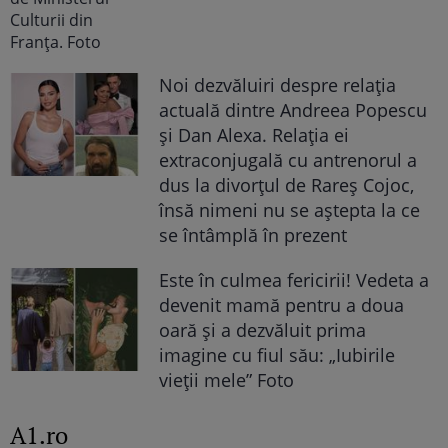
Noi dezvăluiri despre relația
actuală dintre Andreea Popescu
și Dan Alexa. Relația ei
extraconjugală cu antrenorul a
dus la divorțul de Rareș Cojoc,
însă nimeni nu se aștepta la ce
se întâmplă în prezent
Este în culmea fericirii! Vedeta a
devenit mamă pentru a doua
oară și a dezvăluit prima
imagine cu fiul său: „Iubirile
vieții mele” Foto
A1.ro