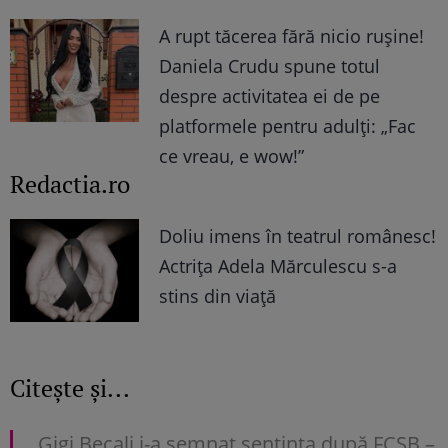
A rupt tăcerea fără nicio rușine!
Daniela Crudu spune totul
despre activitatea ei de pe
platformele pentru adulți: „Fac
ce vreau, e wow!”
Redactia.ro
Doliu imens în teatrul românesc!
Actrița Adela Mărculescu s-a
stins din viață
Citește și...
Gigi Becali i-a semnat sentința după FCSB –