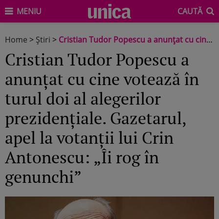
MENIU
CAUTĂ
Home
>
Știri
>
Cristian Tudor Popescu a anunțat cu cine votează în turul doi al alegerilor prezidențiale. Gazetarul, apel la votanții lui Crin Antonescu: „Îi rog în genunchi”
Cristian Tudor Popescu a
anunțat cu cine votează în
turul doi al alegerilor
prezidențiale. Gazetarul,
apel la votanții lui Crin
Antonescu: „Îi rog în
genunchi”