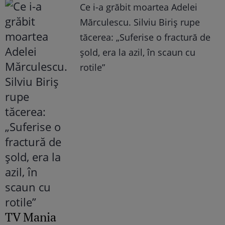
Ce i-a grăbit moartea Adelei
Mărculescu. Silviu Biriș rupe
tăcerea: „Suferise o fractură de
șold, era la azil, în scaun cu
rotile”
TV Mania