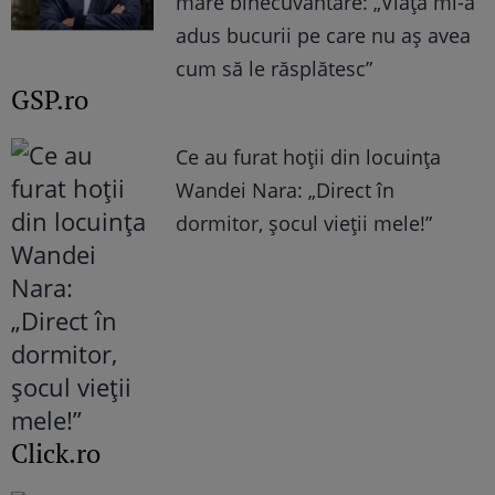
mare binecuvântare: „Viața mi-a
adus bucurii pe care nu aș avea
cum să le răsplătesc”
GSP.ro
Ce au furat hoții din locuința
Wandei Nara: „Direct în
dormitor, șocul vieții mele!”
Click.ro