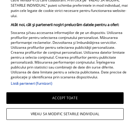
catre Vendor-ii cu care colaboram. Prin click pe “VREAU SA MODIFIC
SETARILE INDIVIDUAL” puteti schimba preferintele in mod individual, mai
putin cele legate de cookie strict necesare pentru functionarea website-
ului.
Atât noi, cât și partenerii noștri prelucrăm datele pentru a oferi:
Stocarea și/sau accesarea informațiilor de pe un dispozitiv. Utilizarea
profilurilor pentru selectarea conținutului personalizat. Măsurarea
performanței reclamelor. Dezvoltarea și îmbunătățirea serviciilor.
Utilizarea profilurilor pentru selectarea publicității personalizate.
Crearea profilurilor de conținut personalizat. Utilizarea datelor limitate
pentru a selecta conținutul. Crearea profilurilor pentru publicitate
personalizată. Măsurarea performanței conținutului. Înțelegerea
publicului prin statistici sau combinații de date din surse diferite.
Utilizarea de date limitate pentru a selecta publicitatea. Date precise de
geolocație și identificarea prin scanarea dispozitivului.
Listă parteneri (furnizori)
ACCEPT TOATE
VREAU SA MODIFIC SETARILE INDIVIDUAL
Daniela Nane, dezvăluiri după