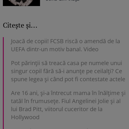
Citește și...
Joacă de copii! FCSB riscă o amendă de la
UEFA dintr-un motiv banal. Video
Pot părinții să treacă casa pe numele unui
singur copil fără să-i anunțe pe ceilalți? Ce
spune legea și când pot fi contestate actele
Are 16 ani, și-a întrecut mama în înălțime și
tatăl în frumusețe. Fiul Angelinei Jolie și al
lui Brad Pitt, viitorul cuceritor de la
Hollywood