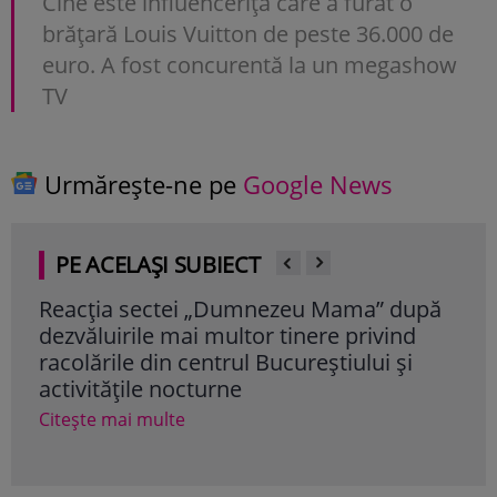
Cine este influencerița care a furat o
brățară Louis Vuitton de peste 36.000 de
euro. A fost concurentă la un megashow
TV
Urmărește-ne pe
Google News
PE ACELAȘI SUBIECT
Reacția sectei „Dumnezeu Mama” după
Tine
dezvăluirile mai multor tinere privind
cen
racolările din centrul Bucureștiului și
rit
activitățile nocturne
bote
Citește mai multe
Cite