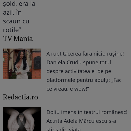
TV Mania
A rupt tăcerea fără nicio rușine!
Daniela Crudu spune totul
despre activitatea ei de pe
platformele pentru adulți: „Fac
ce vreau, e wow!”
Redactia.ro
Doliu imens în teatrul românesc!
Actrița Adela Mărculescu s-a
stins din viață