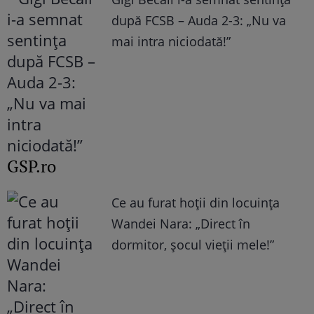
după FCSB – Auda 2-3: „Nu va
mai intra niciodată!”
GSP.ro
Ce au furat hoții din locuința
Wandei Nara: „Direct în
dormitor, șocul vieții mele!”