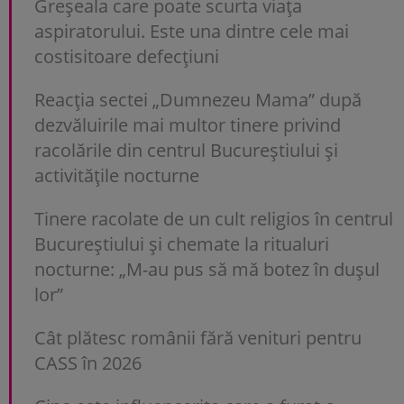
Greșeala care poate scurta viața
aspiratorului. Este una dintre cele mai
costisitoare defecțiuni
Reacția sectei „Dumnezeu Mama” după
dezvăluirile mai multor tinere privind
racolările din centrul Bucureștiului și
activitățile nocturne
Tinere racolate de un cult religios în centrul
Bucureștiului și chemate la ritualuri
nocturne: „M-au pus să mă botez în dușul
lor”
Cât plătesc românii fără venituri pentru
CASS în 2026