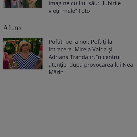
imagine cu fiul său: „Iubirile
vieții mele” Foto
A1.ro
Poftiți pe la noi: Poftiți la
întrecere. Mirela Vaida și
Adriana Trandafir, în centrul
atenției după provocarea lui Nea
Mărin