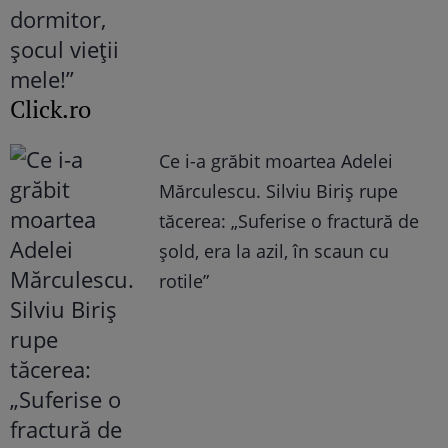
Click.ro
Ce i-a grăbit moartea Adelei
Mărculescu. Silviu Biriș rupe
tăcerea: „Suferise o fractură de
șold, era la azil, în scaun cu
rotile”