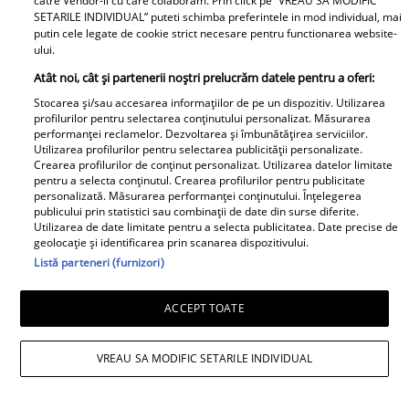
catre Vendor-ii cu care colaboram. Prin click pe “VREAU SA MODIFIC
SETARILE INDIVIDUAL” puteti schimba preferintele in mod individual, mai
putin cele legate de cookie strict necesare pentru functionarea website-
ului.
Atât noi, cât și partenerii noștri prelucrăm datele pentru a oferi:
Stocarea și/sau accesarea informațiilor de pe un dispozitiv. Utilizarea
profilurilor pentru selectarea conținutului personalizat. Măsurarea
Andreea Popescu și fosta soacră, schimb
performanței reclamelor. Dezvoltarea și îmbunătățirea serviciilor.
Utilizarea profilurilor pentru selectarea publicității personalizate.
de replici. Ce i-a spus mama lui Rareș
Crearea profilurilor de conținut personalizat. Utilizarea datelor limitate
pentru a selecta conținutul. Crearea profilurilor pentru publicitate
Cojoc influenceriței: „Am găsit soluția”
personalizată. Măsurarea performanței conținutului. Înțelegerea
publicului prin statistici sau combinații de date din surse diferite.
Utilizarea de date limitate pentru a selecta publicitatea. Date precise de
geolocație și identificarea prin scanarea dispozitivului.
Listă parteneri (furnizori)
ACCEPT TOATE
VREAU SA MODIFIC SETARILE INDIVIDUAL