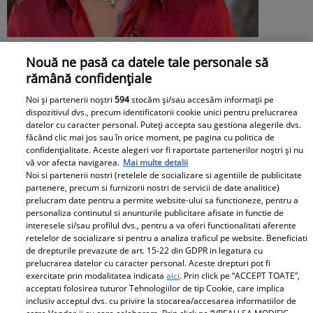
Daniela Nane, dezvăluiri după
Nouă ne pasă ca datele tale personale să
despărțirea de Octavian Ene. Cum se
rămână confidențiale
simte actrița: „Nu simt nicio lipsă”
Noi și partenerii noștri
594
stocăm și/sau accesăm informații pe
dispozitivul dvs., precum identificatorii cookie unici pentru prelucrarea
datelor cu caracter personal. Puteți accepta sau gestiona alegerile dvs.
făcând clic mai jos sau în orice moment, pe pagina cu politica de
confidențialitate. Aceste alegeri vor fi raportate partenerilor noștri și nu
vă vor afecta navigarea.
Mai multe detalii
Noi si partenerii nostri (retelele de socializare si agentiile de publicitate
partenere, precum si furnizorii nostri de servicii de date analitice)
prelucram date pentru a permite website-ului sa functioneze, pentru a
personaliza continutul si anunturile publicitare afisate in functie de
interesele si/sau profilul dvs., pentru a va oferi functionalitati aferente
retelelor de socializare si pentru a analiza traficul pe website. Beneficiati
de drepturile prevazute de art. 15-22 din GDPR in legatura cu
prelucrarea datelor cu caracter personal. Aceste drepturi pot fi
exercitate prin modalitatea indicata
aici
. Prin click pe “ACCEPT TOATE”,
acceptati folosirea tuturor Tehnologiilor de tip Cookie, care implica
inclusiv acceptul dvs. cu privire la stocarea/accesarea informatiilor de