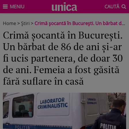
MENIU
CAUTĂ
Home
>
Știri
>
Crimă șocantă în București. Un bărbat de 86 de ani și-ar fi ucis partenera, de doar 30 de ani. Femeia a fost găsită fără suflare în casă
Crimă șocantă în București.
Un bărbat de 86 de ani și-ar
fi ucis partenera, de doar 30
de ani. Femeia a fost găsită
fără suflare în casă