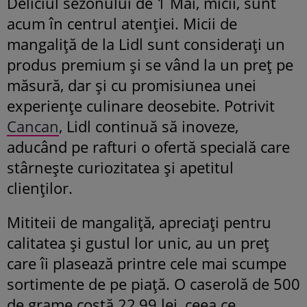
Deliciul sezonului de 1 Mai, micii, sunt
acum în centrul atenției. Micii de
mangaliță de la Lidl sunt considerați un
produs premium și se vând la un preț pe
măsură, dar și cu promisiunea unei
experiențe culinare deosebite. Potrivit
Cancan
, Lidl continuă să inoveze,
aducând pe rafturi o ofertă specială care
stârnește curiozitatea și apetitul
clienților.
Mititeii de mangaliță, apreciați pentru
calitatea și gustul lor unic, au un preț
care îi plasează printre cele mai scumpe
sortimente de pe piață. O caserolă de 500
de grame costă 22,99 lei, ceea ce