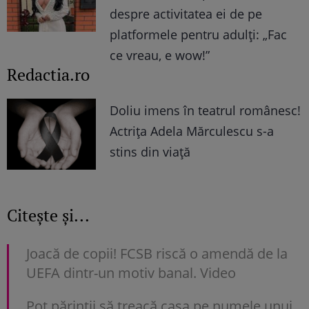
despre activitatea ei de pe
platformele pentru adulți: „Fac
ce vreau, e wow!”
Redactia.ro
Doliu imens în teatrul românesc!
Actrița Adela Mărculescu s-a
stins din viață
Citește și...
Joacă de copii! FCSB riscă o amendă de la
UEFA dintr-un motiv banal. Video
Pot părinții să treacă casa pe numele unui