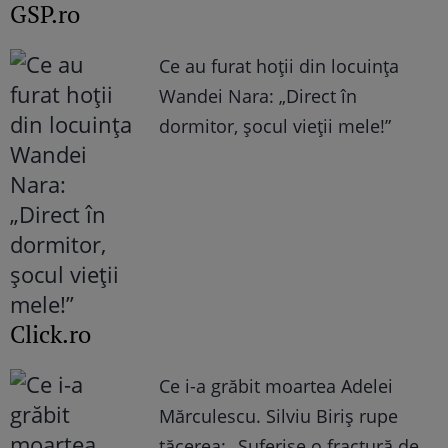
GSP.ro
Ce au furat hoții din locuința
Wandei Nara: „Direct în
dormitor, șocul vieții mele!”
Click.ro
Ce i-a grăbit moartea Adelei
Mărculescu. Silviu Biriș rupe
tăcerea: „Suferise o fractură de