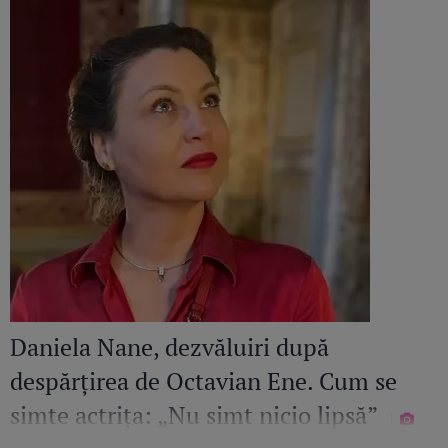
Daniela Nane, dezvăluiri după
despărțirea de Octavian Ene. Cum se
simte actrița: „Nu simt nicio lipsă”