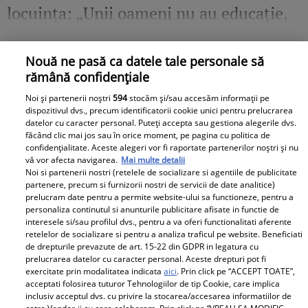
locuința: „Unii oameni nu au educație,
bun simț și respect față de nimic”
Nouă ne pasă ca datele tale personale să
rămână confidențiale
Noi și partenerii noștri
594
stocăm și/sau accesăm informații pe
dispozitivul dvs., precum identificatorii cookie unici pentru prelucrarea
datelor cu caracter personal. Puteți accepta sau gestiona alegerile dvs.
făcând clic mai jos sau în orice moment, pe pagina cu politica de
confidențialitate. Aceste alegeri vor fi raportate partenerilor noștri și nu
vă vor afecta navigarea.
Mai multe detalii
Noi si partenerii nostri (retelele de socializare si agentiile de publicitate
partenere, precum si furnizorii nostri de servicii de date analitice)
prelucram date pentru a permite website-ului sa functioneze, pentru a
personaliza continutul si anunturile publicitare afisate in functie de
interesele si/sau profilul dvs., pentru a va oferi functionalitati aferente
retelelor de socializare si pentru a analiza traficul pe website. Beneficiati
de drepturile prevazute de art. 15-22 din GDPR in legatura cu
prelucrarea datelor cu caracter personal. Aceste drepturi pot fi
Observator News
exercitate prin modalitatea indicata
aici
. Prin click pe “ACCEPT TOATE”,
acceptati folosirea tuturor Tehnologiilor de tip Cookie, care implica
inclusiv acceptul dvs. cu privire la stocarea/accesarea informatiilor de
Cântăreţ celebru, la un pas să fie