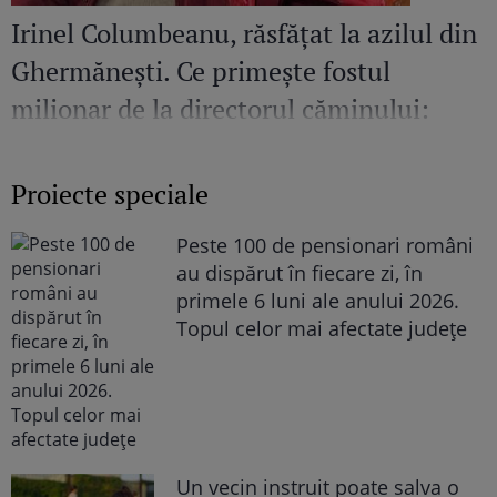
Irinel Columbeanu, răsfățat la azilul din
Ghermănești. Ce primește fostul
milionar de la directorul căminului:
„Văd cât de mult se bucură”
Proiecte speciale
Peste 100 de pensionari români
au dispărut în fiecare zi, în
primele 6 luni ale anului 2026.
Topul celor mai afectate județe
Un vecin instruit poate salva o