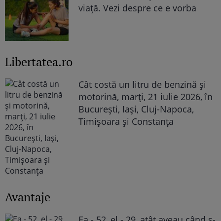
viață. Vezi despre ce e vorba
Libertatea.ro
Cât costă un litru de benzină și
motorină, marți, 21 iulie 2026, în
București, Iași, Cluj-Napoca,
Timișoara și Constanța
Avantaje
Ea - 52, el - 29, atât aveau când s-