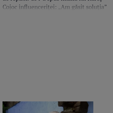
Cojoc influenceriței: „Am găsit soluția”