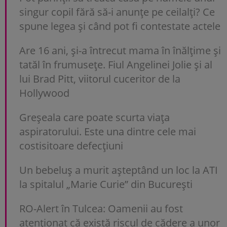
singur copil fără să-i anunțe pe ceilalți? Ce
spune legea și când pot fi contestate actele
Are 16 ani, și-a întrecut mama în înălțime și
tatăl în frumusețe. Fiul Angelinei Jolie și al
lui Brad Pitt, viitorul cuceritor de la
Hollywood
Greșeala care poate scurta viața
aspiratorului. Este una dintre cele mai
costisitoare defecțiuni
Un bebeluș a murit așteptând un loc la ATI
la spitalul „Marie Curie” din București
RO-Alert în Tulcea: Oamenii au fost
atenționat că există riscul de cădere a unor