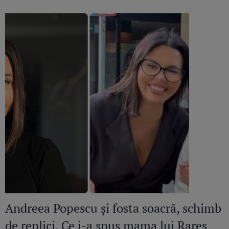
Andreea Popescu și fosta soacră, schimb
de replici. Ce i-a spus mama lui Rareș