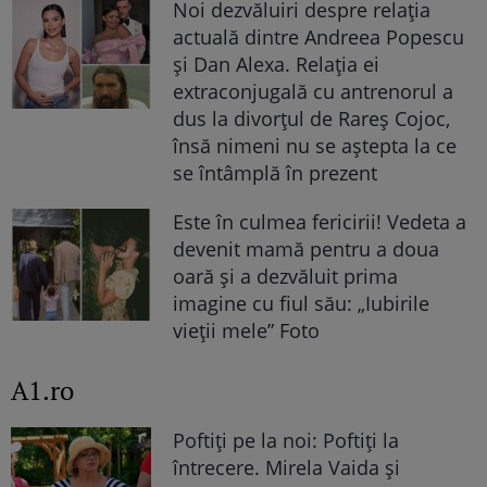
Noi dezvăluiri despre relația
actuală dintre Andreea Popescu
și Dan Alexa. Relația ei
extraconjugală cu antrenorul a
dus la divorțul de Rareș Cojoc,
însă nimeni nu se aștepta la ce
se întâmplă în prezent
Este în culmea fericirii! Vedeta a
devenit mamă pentru a doua
oară și a dezvăluit prima
imagine cu fiul său: „Iubirile
vieții mele” Foto
A1.ro
Poftiți pe la noi: Poftiți la
întrecere. Mirela Vaida și