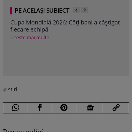
PE ACELAȘI SUBIECT
Cupa Mondială 2026: Câți bani a câștigat
Cup
fiecare echipă
tel
sin
Citește mai multe
Tru
fam
a câ
Cite
stiri
Recomandări