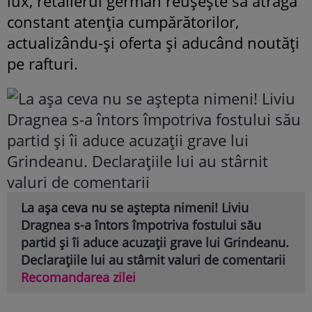
lux, retailerul german reușește să atragă
constant atenția cumpărătorilor,
actualizându-și oferta și aducând noutăți
pe rafturi.
La așa ceva nu se aștepta nimeni! Liviu
Dragnea s-a întors împotriva fostului său
partid și îi aduce acuzații grave lui Grindeanu.
Declarațiile lui au stârnit valuri de comentarii
Recomandarea zilei