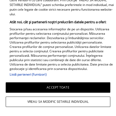
catre Vendor-ii cu care colaboram. Prin click pe “VREAU SA MODIFIC
strivit de copac, în maşină.
SETARILE INDIVIDUAL” puteti schimba preferintele in mod individual, mai
putin cele legate de cookie strict necesare pentru functionarea website-
"Uitaţi cum era să mor"
ului.
Atât noi, cât și partenerii noștri prelucrăm datele pentru a oferi:
Stocarea și/sau accesarea informațiilor de pe un dispozitiv. Utilizarea
profilurilor pentru selectarea conținutului personalizat. Măsurarea
performanței reclamelor. Dezvoltarea și îmbunătățirea serviciilor.
Libertatea pentru Femei
Utilizarea profilurilor pentru selectarea publicității personalizate.
Crearea profilurilor de conținut personalizat. Utilizarea datelor limitate
pentru a selecta conținutul. Crearea profilurilor pentru publicitate
personalizată. Măsurarea performanței conținutului. Înțelegerea
publicului prin statistici sau combinații de date din surse diferite.
Utilizarea de date limitate pentru a selecta publicitatea. Date precise de
geolocație și identificarea prin scanarea dispozitivului.
Listă parteneri (furnizori)
ACCEPT TOATE
Acum s-a aflat!
Adevăratul motiv pentru
Felicitări, Filip! La ce
VREAU SA MODIFIC SETARILE INDIVIDUAL
care “Insula iubirii” a
liceu a intrat fiul genial
fost mutată în
al Luminiței Anghel și