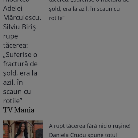
șold, era la azil, în scaun cu
rotile”
TV Mania
A rupt tăcerea fără nicio rușine!
Daniela Crudu spune totul