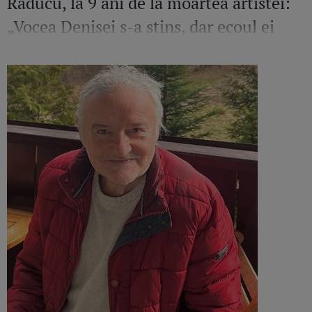
Răducu, la 9 ani de la moartea artistei:
„Vocea Denisei s-a stins, dar ecoul ei
continuă să răsune”