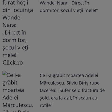
Wandei Nara: „Direct în
dormitor, șocul vieții mele!”
Click.ro
Ce i-a grăbit moartea Adelei
Mărculescu. Silviu Biriș rupe
tăcerea: „Suferise o fractură de
șold, era la azil, în scaun cu
rotile”