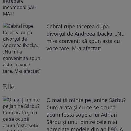
Cabral rupe tăcerea după
divorțul de Andreea Ibacka. „Nu
mi-a convenit să spun asta cu
voce tare. M-a afectat”
Elle
O mai ții minte pe Janine Sârbu?
Cum arată și cu ce se ocupă
acum fosta soție a lui Adrian
Sârbu și unul dintre cele mai
apreciate modele din anii 90. A