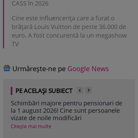
CASS în 2026
Cine este influencerița care a furat o
brățară Louis Vuitton de peste 36.000 de
euro. A fost concurentă la un megashow
TV
Urmărește-ne pe
Google News
PE ACELAȘI SUBIECT
Schimbări majore pentru pensionari de
Cum
la 1 august 2026! Cine sunt persoanele
dev
vizate de noile modificări
Cite
Citește mai multe