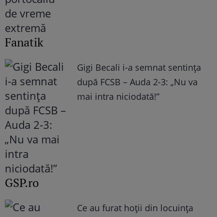
Fanatik
Gigi Becali i-a semnat sentința
după FCSB – Auda 2-3: „Nu va
mai intra niciodată!”
GSP.ro
Ce au furat hoții din locuința