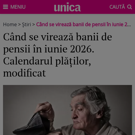
MENIU
CAUTĂ
Home
>
Știri
>
Când se virează banii de pensii în iunie 2026. Calendarul plăților, modificat
Când se virează banii de
pensii în iunie 2026.
Calendarul plăților,
modificat