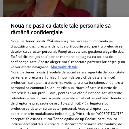
Nouă ne pasă ca datele tale personale să
rămână confidențiale
Daniela Nane, dezvăluiri după
Noi și partenerii noștri
594
stocăm și/sau accesăm informații pe
despărțirea de Octavian Ene. Cum se
dispozitivul dvs., precum identificatorii cookie unici pentru prelucrarea
datelor cu caracter personal. Puteți accepta sau gestiona alegerile dvs.
simte actrița: „Nu simt nicio lipsă”
făcând clic mai jos sau în orice moment, pe pagina cu politica de
confidențialitate. Aceste alegeri vor fi raportate partenerilor noștri și nu
vă vor afecta navigarea.
Mai multe detalii
Noi si partenerii nostri (retelele de socializare si agentiile de publicitate
partenere, precum si furnizorii nostri de servicii de date analitice)
prelucram date pentru a permite website-ului sa functioneze, pentru a
personaliza continutul si anunturile publicitare afisate in functie de
interesele si/sau profilul dvs., pentru a va oferi functionalitati aferente
retelelor de socializare si pentru a analiza traficul pe website. Beneficiati
de drepturile prevazute de art. 15-22 din GDPR in legatura cu
prelucrarea datelor cu caracter personal. Aceste drepturi pot fi
exercitate prin modalitatea indicata
aici
. Prin click pe “ACCEPT TOATE”,
acceptati folosirea tuturor Tehnologiilor de tip Cookie, care implica
inclusiv acceptul dvs. cu privire la stocarea/accesarea informatiilor de