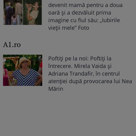
devenit mamă pentru a doua
oară și a dezvăluit prima
imagine cu fiul său: „Iubirile
vieții mele” Foto
A1.ro
Poftiți pe la noi: Poftiți la
întrecere. Mirela Vaida și
Adriana Trandafir, în centrul
atenției după provocarea lui Nea
Mărin