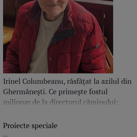
Irinel Columbeanu, răsfățat la azilul din
Ghermănești. Ce primește fostul
milionar de la directorul căminului:
„Văd cât de mult se bucură”
Proiecte speciale