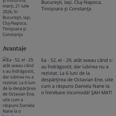
București, Iași, Cluj-Napoca,
Timișoara și Constanța
Avantaje
Ea - 52, el - 29, atât aveau când s-
au îndrăgostit, dar iubirea nu a
rezistat. La 6 luni de la
despărțirea de Octavian Ene, uite
cum a răspuns Daniela Nane la
o întrebare incomodă! ȘAH MAT!