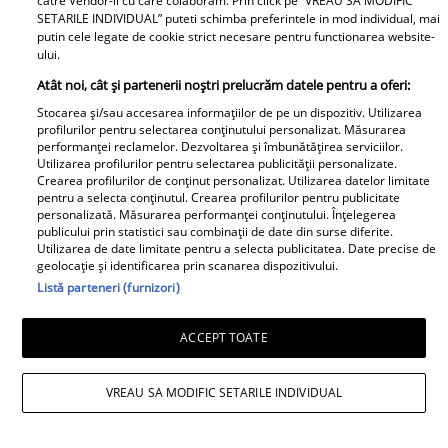
catre Vendor-ii cu care colaboram. Prin click pe “VREAU SA MODIFIC
SETARILE INDIVIDUAL” puteti schimba preferintele in mod individual, mai
putin cele legate de cookie strict necesare pentru functionarea website-
ului.
Atât noi, cât și partenerii noștri prelucrăm datele pentru a oferi:
Stocarea și/sau accesarea informațiilor de pe un dispozitiv. Utilizarea
profilurilor pentru selectarea conținutului personalizat. Măsurarea
performanței reclamelor. Dezvoltarea și îmbunătățirea serviciilor.
Utilizarea profilurilor pentru selectarea publicității personalizate.
Crearea profilurilor de conținut personalizat. Utilizarea datelor limitate
Andreea Popescu și fosta soacră, schimb
pentru a selecta conținutul. Crearea profilurilor pentru publicitate
personalizată. Măsurarea performanței conținutului. Înțelegerea
de replici. Ce i-a spus mama lui Rareș
publicului prin statistici sau combinații de date din surse diferite.
Utilizarea de date limitate pentru a selecta publicitatea. Date precise de
Cojoc influenceriței: „Am găsit soluția”
geolocație și identificarea prin scanarea dispozitivului.
Listă parteneri (furnizori)
ACCEPT TOATE
VREAU SA MODIFIC SETARILE INDIVIDUAL