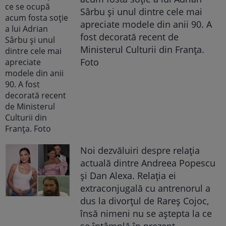
Sârbu și unul dintre cele mai
apreciate modele din anii 90. A
fost decorată recent de
Ministerul Culturii din Franța.
Foto
Noi dezvăluiri despre relația
actuală dintre Andreea Popescu
și Dan Alexa. Relația ei
extraconjugală cu antrenorul a
dus la divorțul de Rareș Cojoc,
însă nimeni nu se aștepta la ce
se întâmplă în prezent