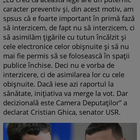
caracter preventiv și, din acest motiv, am
spsus că e foarte important în primă fază
să interzicem, de fapt nu să interzicem, ci
să asimilăm țigările cu tutun încălzit și
cele electronice celor obișnuite și să nu
mai fie permis să se folosească în spații
publice închise. Deci nu e vorba de
interzicere, ci de asimilarea lor cu cele
obișnuite. Dacă iese azi raportul la
sănătate, inițiativa va merge la vot. Dar
decizională este Camera Deputaților” a
declarat Cristian Ghica, senator USR.