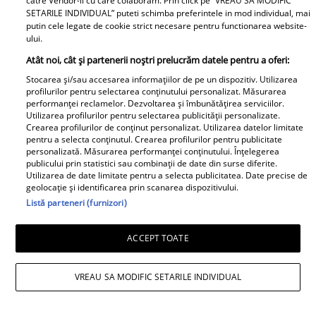
catre Vendor-ii cu care colaboram. Prin click pe “VREAU SA MODIFIC
SETARILE INDIVIDUAL” puteti schimba preferintele in mod individual, mai
putin cele legate de cookie strict necesare pentru functionarea website-
ului.
Libertatea pentru Femei
Atât noi, cât și partenerii noștri prelucrăm datele pentru a oferi:
Stocarea și/sau accesarea informațiilor de pe un dispozitiv. Utilizarea
profilurilor pentru selectarea conținutului personalizat. Măsurarea
performanței reclamelor. Dezvoltarea și îmbunătățirea serviciilor.
Utilizarea profilurilor pentru selectarea publicității personalizate.
Crearea profilurilor de conținut personalizat. Utilizarea datelor limitate
pentru a selecta conținutul. Crearea profilurilor pentru publicitate
personalizată. Măsurarea performanței conținutului. Înțelegerea
publicului prin statistici sau combinații de date din surse diferite.
Bona Irinei
Utilizarea de date limitate pentru a selecta publicitatea. Date precise de
Columbeanu spune
geolocație și identificarea prin scanarea dispozitivului.
Ca la Bollywood! Cum s-
pentru prima dată ce a
Listă parteneri (furnizori)
a îmbrăcat Prima
trăit în vila de la
Doamnă a României la
Izvorani. Ce nu s-a văzut
ACCEPT TOATE
întâlnirea cu președinta
niciodată la TV: ”Eu am
Indiei la București.
cunoscut o altă latură a
VREAU SA MODIFIC SETARILE INDIVIDUAL
Niciodată nu a fost atât
relației lor. În casă era o
de îndrăzneață!
atmosferă..."