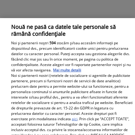
Nouă ne pasă ca datele tale personale să
rămână confidențiale
Noi și partenerii noștri
594
stocăm și/sau accesăm informații pe
dispozitivul dvs., precum identificatorii cookie unici pentru prelucrarea
datelor cu caracter personal. Puteți accepta sau gestiona alegerile dvs.
făcând clic mai jos sau în orice moment, pe pagina cu politica de
confidențialitate. Aceste alegeri vor fi raportate partenerilor noștri și nu
Observator News
vă vor afecta navigarea.
Mai multe detalii
Noi si partenerii nostri (retelele de socializare si agentiile de publicitate
partenere, precum si furnizorii nostri de servicii de date analitice)
Dronă doborâtă în premieră
prelucram date pentru a permite website-ului sa functioneze, pentru a
deasupra României. A fost lovită
personaliza continutul si anunturile publicitare afisate in functie de
interesele si/sau profilul dvs., pentru a va oferi functionalitati aferente
de racheta unui F-16 al Forţelor
retelelor de socializare si pentru a analiza traficul pe website. Beneficiati
Aeriene Române
de drepturile prevazute de art. 15-22 din GDPR in legatura cu
prelucrarea datelor cu caracter personal. Aceste drepturi pot fi
exercitate prin modalitatea indicata
aici
. Prin click pe “ACCEPT TOATE”,
acceptati folosirea tuturor Tehnologiilor de tip Cookie, care implica
inclusiv acceptul dvs. cu privire la stocarea/accesarea informatiilor de