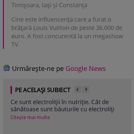
Timișoara, Iași și Constanța
Cine este influencerița care a furat o
brățară Louis Vuitton de peste 36.000 de
euro. A fost concurentă la un megashow
TV
Urmărește-ne pe
Google News
PE ACELAȘI SUBIECT
Ce sunt electroliţii în nutriţie. Cât de
Ce 
sănătoase sunt băuturile cu electroliţi
măn
Citește mai multe
Cite