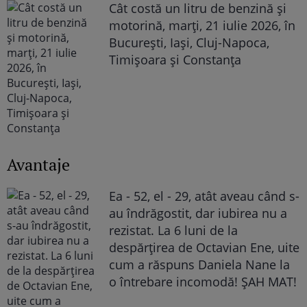
Cât costă un litru de benzină și
motorină, marți, 21 iulie 2026, în
București, Iași, Cluj-Napoca,
Timișoara și Constanța
Avantaje
Ea - 52, el - 29, atât aveau când s-
au îndrăgostit, dar iubirea nu a
rezistat. La 6 luni de la
despărțirea de Octavian Ene, uite
cum a răspuns Daniela Nane la
o întrebare incomodă! ȘAH MAT!