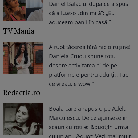
Daniel Balaciu, după ce a spus
că a luat-o „din milă”: „Eu
aduceam banii în casă!”
TV Mania
A rupt tăcerea fără nicio rușine!
Daniela Crudu spune totul
despre activitatea ei de pe
platformele pentru adulți: „Fac
ce vreau, e wow!”
Redactia.ro
Boala care a rapus-o pe Adela
Marculescu. De ce ajunsese in
scaun cu rotile: &quot;In urma
cu un an...&quot; Vezi mai mult