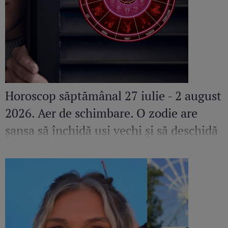
Horoscop săptămânal 27 iulie - 2 august
2026. Aer de schimbare. O zodie are
șansa să închidă uși vechi și să deschidă
altele pline de promisiuni