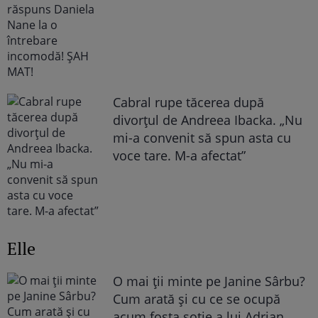
Cabral rupe tăcerea după
divorțul de Andreea Ibacka. „Nu
mi-a convenit să spun asta cu
voce tare. M-a afectat”
Elle
O mai ții minte pe Janine Sârbu?
Cum arată și cu ce se ocupă
acum fosta soție a lui Adrian