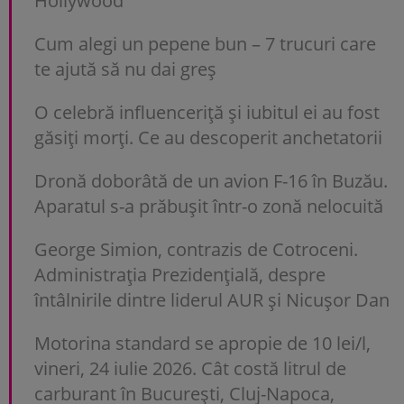
Hollywood
Cum alegi un pepene bun – 7 trucuri care
te ajută să nu dai greș
O celebră influenceriță și iubitul ei au fost
găsiți morți. Ce au descoperit anchetatorii
Dronă doborâtă de un avion F-16 în Buzău.
Aparatul s-a prăbușit într-o zonă nelocuită
George Simion, contrazis de Cotroceni.
Administrația Prezidențială, despre
întâlnirile dintre liderul AUR și Nicușor Dan
Motorina standard se apropie de 10 lei/l,
vineri, 24 iulie 2026. Cât costă litrul de
carburant în București, Cluj-Napoca,