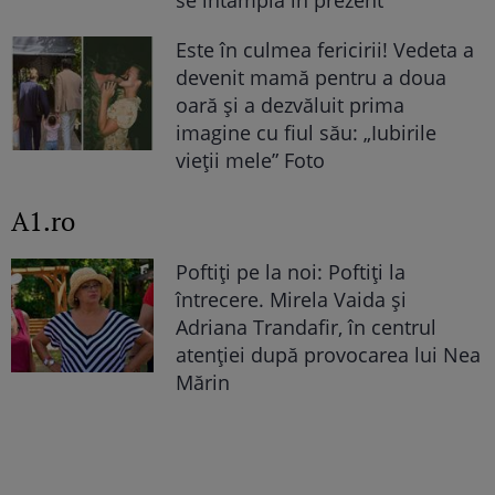
Este în culmea fericirii! Vedeta a
devenit mamă pentru a doua
oară și a dezvăluit prima
imagine cu fiul său: „Iubirile
vieții mele” Foto
A1.ro
Poftiți pe la noi: Poftiți la
întrecere. Mirela Vaida și
Adriana Trandafir, în centrul
atenției după provocarea lui Nea
Mărin