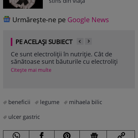
stins din viață
Urmărește-ne pe
Google News
PE ACELAȘI SUBIECT
Ce se întâmplă în corpul tău dacă
Cum
i
mănânci căpşuni în fiecare zi
Cite
Citește mai multe
beneficii
legume
mihaela bilic
ulcer gastric