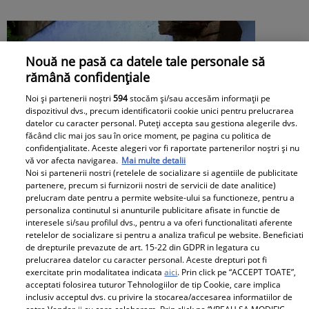
Nouă ne pasă ca datele tale personale să
rămână confidențiale
Noi și partenerii noștri
594
stocăm și/sau accesăm informații pe
dispozitivul dvs., precum identificatorii cookie unici pentru prelucrarea
datelor cu caracter personal. Puteți accepta sau gestiona alegerile dvs.
făcând clic mai jos sau în orice moment, pe pagina cu politica de
confidențialitate. Aceste alegeri vor fi raportate partenerilor noștri și nu
vă vor afecta navigarea.
Mai multe detalii
Noi si partenerii nostri (retelele de socializare si agentiile de publicitate
partenere, precum si furnizorii nostri de servicii de date analitice)
prelucram date pentru a permite website-ului sa functioneze, pentru a
personaliza continutul si anunturile publicitare afisate in functie de
interesele si/sau profilul dvs., pentru a va oferi functionalitati aferente
retelelor de socializare si pentru a analiza traficul pe website. Beneficiati
de drepturile prevazute de art. 15-22 din GDPR in legatura cu
prelucrarea datelor cu caracter personal. Aceste drepturi pot fi
exercitate prin modalitatea indicata
aici
. Prin click pe “ACCEPT TOATE”,
Cu ce se ocupă, de fapt, Alexandre
acceptati folosirea tuturor Tehnologiilor de tip Cookie, care implica
inclusiv acceptul dvs. cu privire la stocarea/accesarea informatiilor de