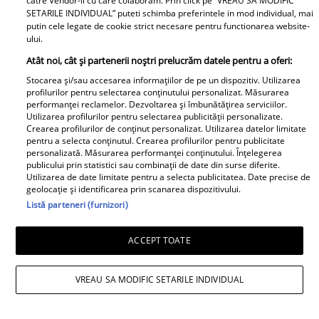
Eram. Soțul Andreei Esca a transformat
catre Vendor-ii cu care colaboram. Prin click pe “VREAU SA MODIFIC
SETARILE INDIVIDUAL” puteti schimba preferintele in mod individual, mai
complet o localitate din România
putin cele legate de cookie strict necesare pentru functionarea website-
ului.
Atât noi, cât și partenerii noștri prelucrăm datele pentru a oferi:
Stocarea și/sau accesarea informațiilor de pe un dispozitiv. Utilizarea
profilurilor pentru selectarea conținutului personalizat. Măsurarea
performanței reclamelor. Dezvoltarea și îmbunătățirea serviciilor.
Utilizarea profilurilor pentru selectarea publicității personalizate.
Crearea profilurilor de conținut personalizat. Utilizarea datelor limitate
pentru a selecta conținutul. Crearea profilurilor pentru publicitate
personalizată. Măsurarea performanței conținutului. Înțelegerea
publicului prin statistici sau combinații de date din surse diferite.
Utilizarea de date limitate pentru a selecta publicitatea. Date precise de
geolocație și identificarea prin scanarea dispozitivului.
Listă parteneri (furnizori)
ACCEPT TOATE
VREAU SA MODIFIC SETARILE INDIVIDUAL