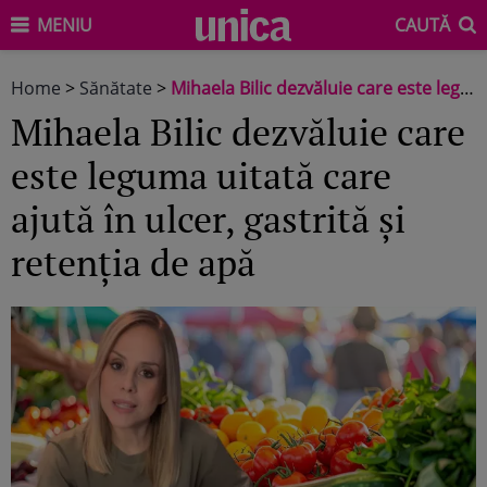
MENIU
CAUTĂ
Home
>
Sănătate
>
Mihaela Bilic dezvăluie care este leguma uitată care ajută în ulcer, gastrită și retenția de apă
Mihaela Bilic dezvăluie care
este leguma uitată care
ajută în ulcer, gastrită și
retenția de apă