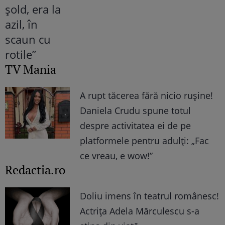
TV Mania
A rupt tăcerea fără nicio rușine!
Daniela Crudu spune totul
despre activitatea ei de pe
platformele pentru adulți: „Fac
ce vreau, e wow!”
Redactia.ro
Doliu imens în teatrul românesc!
Actrița Adela Mărculescu s-a