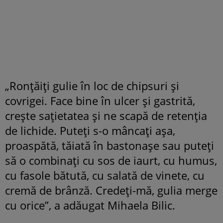
„Ronțăiți gulie în loc de chipsuri și
covrigei. Face bine în ulcer și gastrită,
crește sațietatea și ne scapă de retenția
de lichide. Puteți s-o mâncați așa,
proaspătă, tăiată în bastonașe sau puteți
să o combinați cu sos de iaurt, cu humus,
cu fasole bătută, cu salată de vinete, cu
cremă de brânză. Credeți-mă, gulia merge
cu orice”, a adăugat Mihaela Bilic.