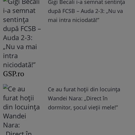
Gigi Becali i-a semnat sentința
după FCSB – Auda 2-3: „Nu va
mai intra niciodată!”
GSP.ro
Ce au furat hoții din locuința
Wandei Nara: „Direct în
dormitor, șocul vieții mele!”