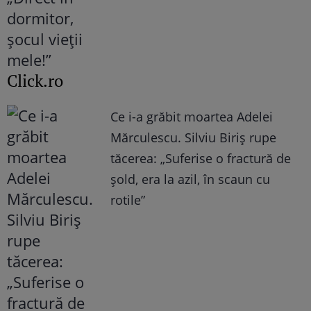
Click.ro
Ce i-a grăbit moartea Adelei
Mărculescu. Silviu Biriș rupe
tăcerea: „Suferise o fractură de
șold, era la azil, în scaun cu
rotile”