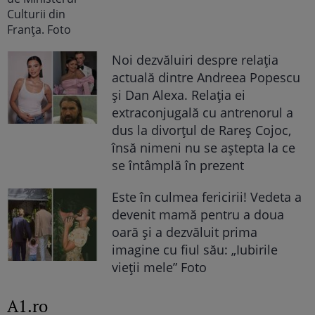
Noi dezvăluiri despre relația
actuală dintre Andreea Popescu
și Dan Alexa. Relația ei
extraconjugală cu antrenorul a
dus la divorțul de Rareș Cojoc,
însă nimeni nu se aștepta la ce
se întâmplă în prezent
Este în culmea fericirii! Vedeta a
devenit mamă pentru a doua
oară și a dezvăluit prima
imagine cu fiul său: „Iubirile
vieții mele” Foto
A1.ro