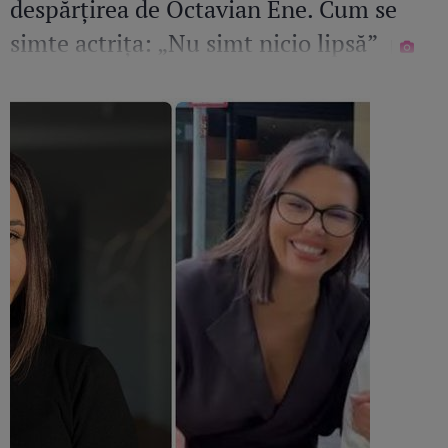
despărțirea de Octavian Ene. Cum se
simte actrița: „Nu simt nicio lipsă”