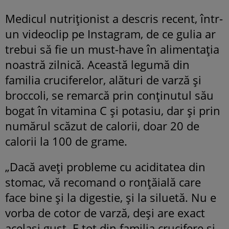
Medicul nutriționist a descris recent, într-
un videoclip pe Instagram, de ce gulia ar
trebui să fie un must-have în alimentația
noastră zilnică. Această legumă din
familia cruciferelor, alături de varză și
broccoli, se remarcă prin conținutul său
bogat în vitamina C și potasiu, dar și prin
numărul scăzut de calorii, doar 20 de
calorii la 100 de grame.
„Dacă aveți probleme cu aciditatea din
stomac, vă recomand o ronțăială care
face bine și la digestie, și la siluetă. Nu e
vorba de cotor de varză, deși are exact
același gust. E tot din familia crucifere și