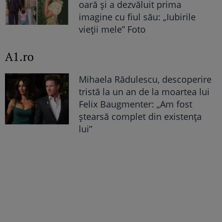
oară și a dezvăluit prima
imagine cu fiul său: „Iubirile
vieții mele” Foto
A1.ro
Mihaela Rădulescu, descoperire
tristă la un an de la moartea lui
Felix Baugmenter: „Am fost
ștearsă complet din existența
lui”