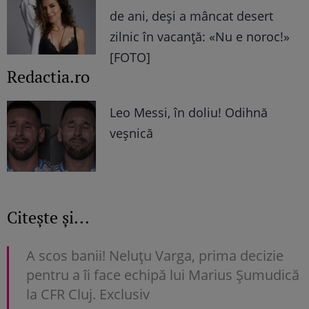
de ani, deși a mâncat desert
zilnic în vacanță: «Nu e noroc!»
[FOTO]
Redactia.ro
Leo Messi, în doliu! Odihnă
veșnică
Citește și...
A scos banii! Neluțu Varga, prima decizie
pentru a îi face echipă lui Marius Șumudică
la CFR Cluj. Exclusiv