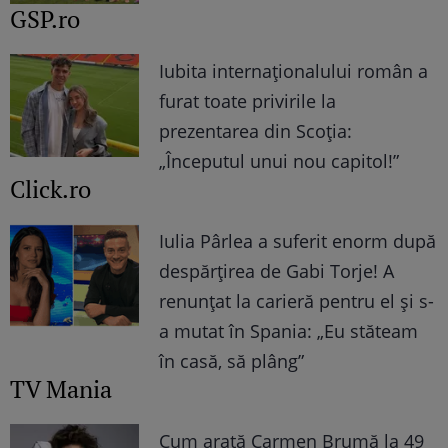
GSP.ro
Iubita internaționalului român a
furat toate privirile la
prezentarea din Scoția:
„Începutul unui nou capitol!”
Click.ro
Iulia Pârlea a suferit enorm după
despărțirea de Gabi Torje! A
renunțat la carieră pentru el și s-
a mutat în Spania: „Eu stăteam
în casă, să plâng”
TV Mania
Cum arată Carmen Brumă la 49