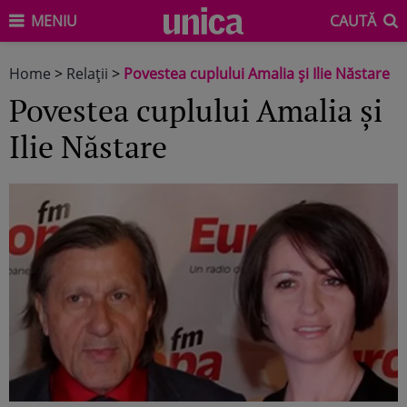
MENIU
CAUTĂ
Home
>
Relaţii
>
Povestea cuplului Amalia şi Ilie Năstare
Povestea cuplului Amalia şi
Ilie Năstare