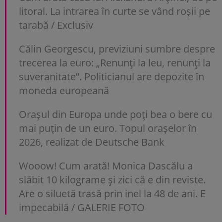
litoral. La intrarea în curte se vând roșii pe
tarabă / Exclusiv
Călin Georgescu, previziuni sumbre despre
trecerea la euro: „Renunți la leu, renunți la
suveranitate”. Politicianul are depozite în
moneda europeană
Orașul din Europa unde poți bea o bere cu
mai puțin de un euro. Topul orașelor în
2026, realizat de Deutsche Bank
Wooow! Cum arată! Monica Dascălu a
slăbit 10 kilograme și zici că e din reviste.
Are o siluetă trasă prin inel la 48 de ani. E
impecabilă / GALERIE FOTO