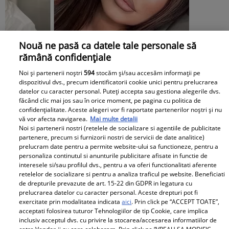
Nouă ne pasă ca datele tale personale să
rămână confidențiale
Noi și partenerii noștri
594
stocăm și/sau accesăm informații pe
Connect-R, dezvăluiri despre relația cu
dispozitivul dvs., precum identificatorii cookie unici pentru prelucrarea
datelor cu caracter personal. Puteți accepta sau gestiona alegerile dvs.
Misha la ani buni de la separare: "Nu se
făcând clic mai jos sau în orice moment, pe pagina cu politica de
negociază nimic!" Cum au păstrat
confidențialitate. Aceste alegeri vor fi raportate partenerilor noștri și nu
vă vor afecta navigarea.
Mai multe detalii
echilibrul în viața Mayei după divorț
Noi si partenerii nostri (retelele de socializare si agentiile de publicitate
partenere, precum si furnizorii nostri de servicii de date analitice)
prelucram date pentru a permite website-ului sa functioneze, pentru a
personaliza continutul si anunturile publicitare afisate in functie de
interesele si/sau profilul dvs., pentru a va oferi functionalitati aferente
retelelor de socializare si pentru a analiza traficul pe website. Beneficiati
de drepturile prevazute de art. 15-22 din GDPR in legatura cu
prelucrarea datelor cu caracter personal. Aceste drepturi pot fi
exercitate prin modalitatea indicata
aici
. Prin click pe “ACCEPT TOATE”,
acceptati folosirea tuturor Tehnologiilor de tip Cookie, care implica
inclusiv acceptul dvs. cu privire la stocarea/accesarea informatiilor de