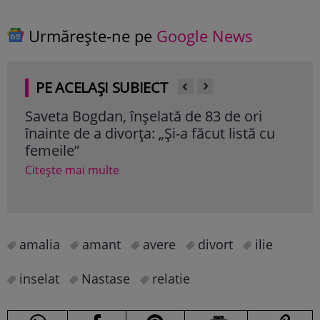
Urmărește-ne pe
Google News
PE ACELAȘI SUBIECT
Saveta Bogdan, înșelată de 83 de ori
Cum
înainte de a divorța: „Și-a făcut listă cu
pe l
femeile”
roși
Citește mai multe
Cite
amalia
amant
avere
divort
ilie
inselat
Nastase
relatie