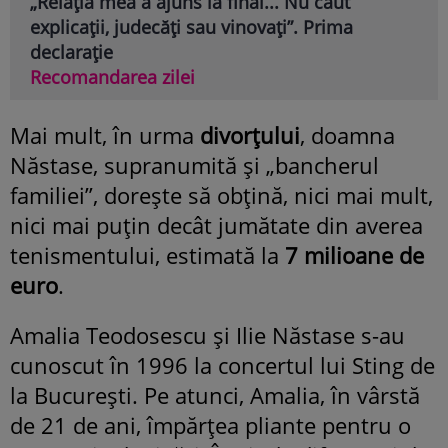
„Relația mea a ajuns la final... Nu caut
explicații, judecăți sau vinovați”. Prima
declarație
Recomandarea zilei
Mai mult, în urma
divorţului
, doamna
Năstase, supranumită şi „bancherul
familiei”, doreşte să obţină, nici mai mult,
nici mai puţin decât jumătate din averea
tenismentului, estimată la
7 milioane de
euro
.
Amalia Teodosescu şi Ilie Năstase s-au
cunoscut în 1996 la concertul lui Sting de
la Bucureşti. Pe atunci, Amalia, în vârstă
de 21 de ani, împărţea pliante pentru o