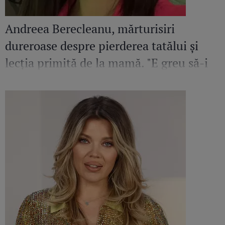
Andreea Berecleanu, mărturisiri
dureroase despre pierderea tatălui și
lecția primită de la mamă. "E greu să-i
egalez bunătatea și înțelepciunea"