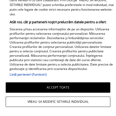
catre Vendor-ii cu care colaboram. Prin click pe “VREAU SA MODIFIC
SETARILE INDIVIDUAL” puteti schimba preferintele in mod individual, mai
putin cele legate de cookie strict necesare pentru functionarea website-
ului.
Atât noi, cât și partenerii noștri prelucrăm datele pentru a oferi:
Stocarea și/sau accesarea informațiilor de pe un dispozitiv. Utilizarea
profilurilor pentru selectarea conținutului personalizat. Măsurarea
Observator News
performanței reclamelor. Dezvoltarea și îmbunătățirea serviciilor.
Utilizarea profilurilor pentru selectarea publicității personalizate.
Crearea profilurilor de conținut personalizat. Utilizarea datelor limitate
Oraşul din România măturat de
pentru a selecta conținutul. Crearea profilurilor pentru publicitate
personalizată. Măsurarea performanței conținutului. Înțelegerea
vijelie. Oamenii s-au baricadat în
publicului prin statistici sau combinații de date din surse diferite.
case, vântul a smuls copaci şi
Utilizarea de date limitate pentru a selecta publicitatea. Date precise de
geolocație și identificarea prin scanarea dispozitivului.
acoperişuri
Listă parteneri (furnizori)
Libertatea pentru Femei
ACCEPT TOATE
VREAU SA MODIFIC SETARILE INDIVIDUAL