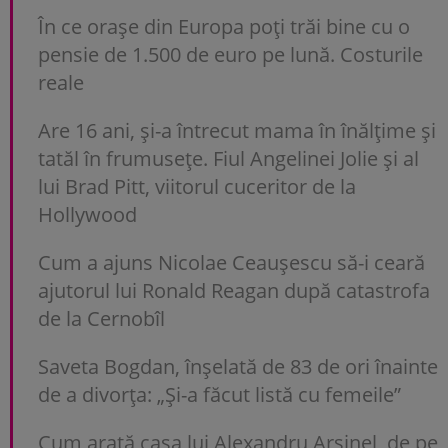
În ce orașe din Europa poți trăi bine cu o
pensie de 1.500 de euro pe lună. Costurile
reale
Are 16 ani, și-a întrecut mama în înălțime și
tatăl în frumusețe. Fiul Angelinei Jolie și al
lui Brad Pitt, viitorul cuceritor de la
Hollywood
Cum a ajuns Nicolae Ceaușescu să-i ceară
ajutorul lui Ronald Reagan după catastrofa
de la Cernobîl
Saveta Bogdan, înșelată de 83 de ori înainte
de a divorța: „Și-a făcut listă cu femeile”
Cum arată casa lui Alexandru Arșinel, de pe