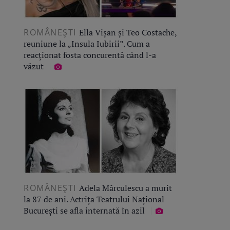
ROMÂNEŞTI
Ella Vișan și Teo Costache,
reuniune la „Insula Iubirii”. Cum a
reacționat fosta concurentă când l-a
văzut
ROMÂNEŞTI
Adela Mărculescu a murit
la 87 de ani. Actrița Teatrului Național
București se afla internată în azil