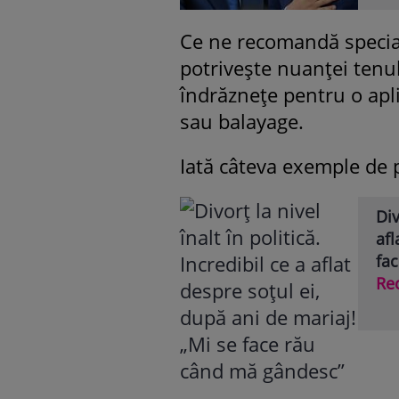
Ce ne recomandă special
potrivește nuanței tenu
îndrăznețe pentru o apl
sau balayage.
Iată câteva exemple de p
Div
afl
fa
Re