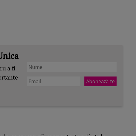
Unica
u a fi
ortante