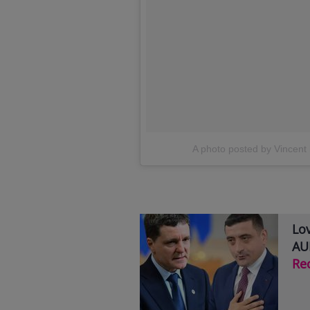
A photo posted by Vincent 
Lov
AUR
Re