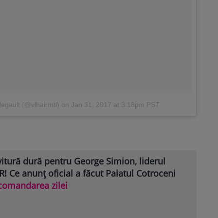
legault (@vlhairmtl)
on
Jan 31, 2017 at 3:18pm PST
itură dură pentru George Simion, liderul
! Ce anunț oficial a făcut Palatul Cotroceni
comandarea zilei