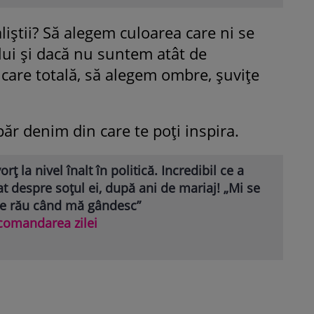
iștii? Să alegem culoarea care ni se
lui și dacă nu suntem atât de
icare totală, să alegem ombre, șuvițe
ăr denim din care te poți inspira.
orț la nivel înalt în politică. Incredibil ce a
at despre soțul ei, după ani de mariaj! „Mi se
ce rău când mă gândesc”
comandarea zilei