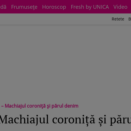
dă
Frumuseţe
Horoscop
Fresh by UNICA
Video
Retete
B
 – Machiajul coroniță și părul denim
 Machiajul coroniță și pă