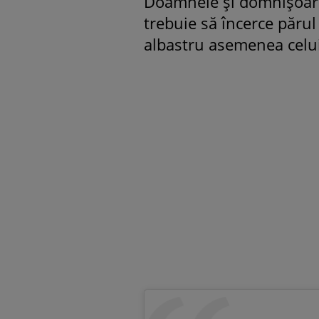
Doamnele și domnișoarel
trebuie să încerce părul
albastru asemenea celui