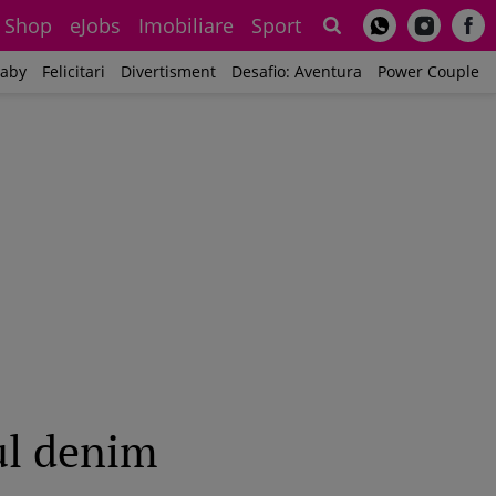
Shop
eJobs
Imobiliare
Sport
Sh
aby
Felicitari
Divertisment
Desafio: Aventura
Power Couple
rul denim