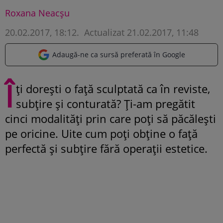
Roxana Neacșu
20.02.2017, 18:12
.
Actualizat 21.02.2017, 11:48
Adaugă-ne ca sursă preferată în Google
Î
ți dorești o față sculptată ca în reviste,
subțire și conturată? Ți-am pregătit
cinci modalități prin care poți să păcălești
pe oricine. Uite cum poți obține o față
perfectă și subțire fără operații estetice.