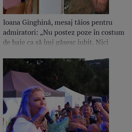
Ioana Ginghină, mesaj tăios pentru
admiratori: „Nu postez poze în costum
de baie ca să îmi găsesc iubit. Nici
amant”