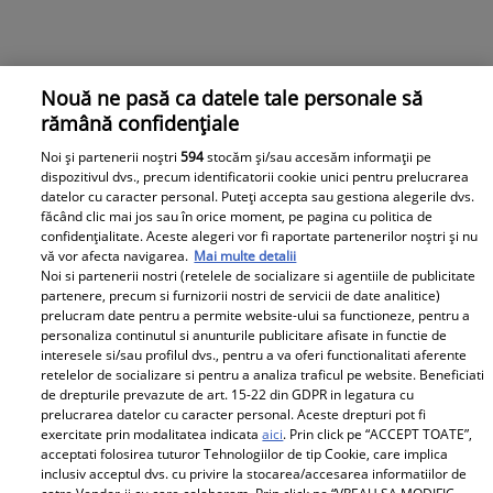
Nouă ne pasă ca datele tale personale să
rămână confidențiale
Noi și partenerii noștri
594
stocăm și/sau accesăm informații pe
dispozitivul dvs., precum identificatorii cookie unici pentru prelucrarea
datelor cu caracter personal. Puteți accepta sau gestiona alegerile dvs.
făcând clic mai jos sau în orice moment, pe pagina cu politica de
confidențialitate. Aceste alegeri vor fi raportate partenerilor noștri și nu
vă vor afecta navigarea.
Mai multe detalii
Noi si partenerii nostri (retelele de socializare si agentiile de publicitate
partenere, precum si furnizorii nostri de servicii de date analitice)
prelucram date pentru a permite website-ului sa functioneze, pentru a
personaliza continutul si anunturile publicitare afisate in functie de
interesele si/sau profilul dvs., pentru a va oferi functionalitati aferente
retelelor de socializare si pentru a analiza traficul pe website. Beneficiati
de drepturile prevazute de art. 15-22 din GDPR in legatura cu
prelucrarea datelor cu caracter personal. Aceste drepturi pot fi
exercitate prin modalitatea indicata
aici
. Prin click pe “ACCEPT TOATE”,
acceptati folosirea tuturor Tehnologiilor de tip Cookie, care implica
inclusiv acceptul dvs. cu privire la stocarea/accesarea informatiilor de