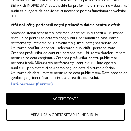
catre Vendor-ii cu care colaboram. Prin click pe “VREAU SA MODIFIC
SETARILE INDIVIDUAL” puteti schimba preferintele in mod individual, mai
putin cele legate de cookie strict necesare pentru functionarea website-
ului.
Horoscop săptămânal 27 iulie - 2 august
Atât noi, cât și partenerii noștri prelucrăm datele pentru a oferi:
2026. Aer de schimbare. O zodie are
Stocarea și/sau accesarea informațiilor de pe un dispozitiv. Utilizarea
șansa să închidă uși vechi și să deschidă
profilurilor pentru selectarea conținutului personalizat. Măsurarea
performanței reclamelor. Dezvoltarea și îmbunătățirea serviciilor.
altele pline de promisiuni
Utilizarea profilurilor pentru selectarea publicității personalizate.
Crearea profilurilor de conținut personalizat. Utilizarea datelor limitate
pentru a selecta conținutul. Crearea profilurilor pentru publicitate
personalizată. Măsurarea performanței conținutului. Înțelegerea
publicului prin statistici sau combinații de date din surse diferite.
Utilizarea de date limitate pentru a selecta publicitatea. Date precise de
geolocație și identificarea prin scanarea dispozitivului.
Listă parteneri (furnizori)
ACCEPT TOATE
VREAU SA MODIFIC SETARILE INDIVIDUAL