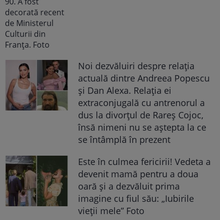
Noi dezvăluiri despre relația
actuală dintre Andreea Popescu
și Dan Alexa. Relația ei
extraconjugală cu antrenorul a
dus la divorțul de Rareș Cojoc,
însă nimeni nu se aștepta la ce
se întâmplă în prezent
Este în culmea fericirii! Vedeta a
devenit mamă pentru a doua
oară și a dezvăluit prima
imagine cu fiul său: „Iubirile
vieții mele” Foto