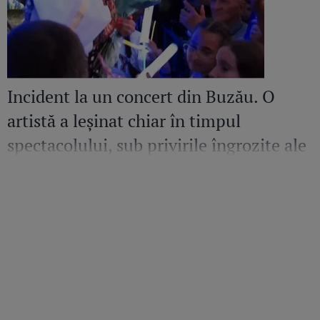
Incident la un concert din Buzău. O
artistă a leșinat chiar în timpul
spectacolului, sub privirile îngrozite ale
Mirelei Vaida