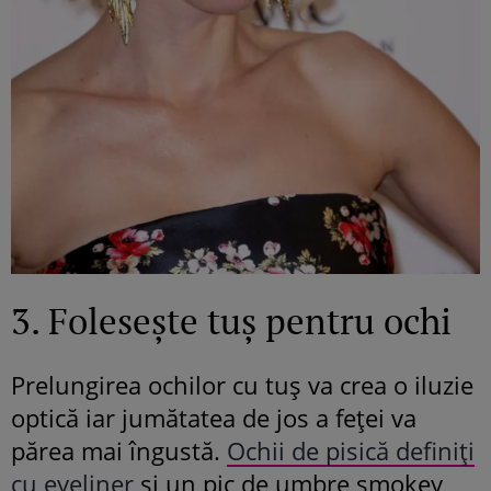
3. Folesește tuș pentru ochi
Prelungirea ochilor cu tuș va crea o iluzie
optică iar jumătatea de jos a feței va
părea mai îngustă.
Ochii de pisică definiți
cu eyeliner
și un pic de umbre smokey