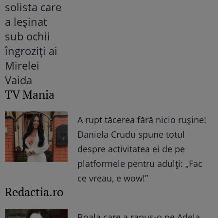
TV Mania
A rupt tăcerea fără nicio rușine!
Daniela Crudu spune totul
despre activitatea ei de pe
platformele pentru adulți: „Fac
ce vreau, e wow!”
Redactia.ro
Boala care a rapus-o pe Adela