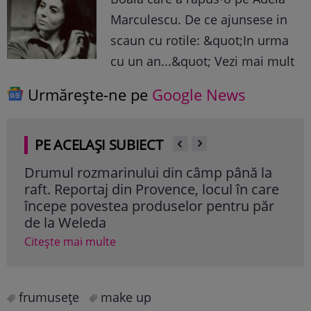
Marculescu. De ce ajunsese in
scaun cu rotile: &quot;In urma
cu un an...&quot; Vezi mai mult
Urmărește-ne pe
Google News
PE ACELAȘI SUBIECT
ozmarinului din câmp până la
Culoarea de unghi
ortaj din Provence, locul în care
Citește mai multe
ovestea produselor pentru păr
leda
i multe
frumuseţe
make up