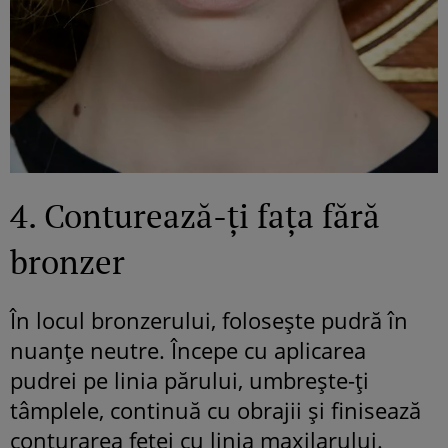
4. Conturează-ți fața fără
bronzer
În locul bronzerului, folosește pudră în
nuanțe neutre. Începe cu aplicarea
pudrei pe linia părului, umbrește-ți
tâmplele, continuă cu obrajii și finisează
conturarea feței cu linia maxilarului.