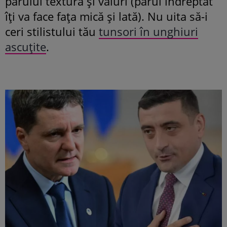
părului textură și valuri (părul îndreptat
îți va face fața mică și lată). Nu uita să-i
ceri stilistului tău
tunsori în unghiuri
ascuțite
.