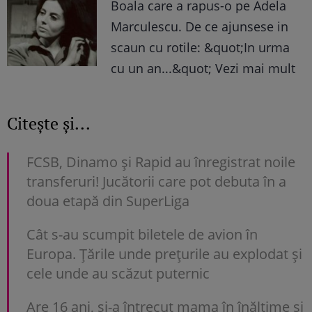
Boala care a rapus-o pe Adela
Marculescu. De ce ajunsese in
scaun cu rotile: &quot;In urma
cu un an...&quot; Vezi mai mult
Citește și...
FCSB, Dinamo şi Rapid au înregistrat noile
transferuri! Jucătorii care pot debuta în a
doua etapă din SuperLiga
Cât s-au scumpit biletele de avion în
Europa. Țările unde prețurile au explodat și
cele unde au scăzut puternic
Are 16 ani, și-a întrecut mama în înălțime și