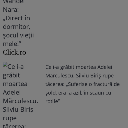
Click.ro
Ce i-a grăbit moartea Adelei
Mărculescu. Silviu Biriș rupe
tăcerea: „Suferise o fractură de
șold, era la azil, în scaun cu
rotile”