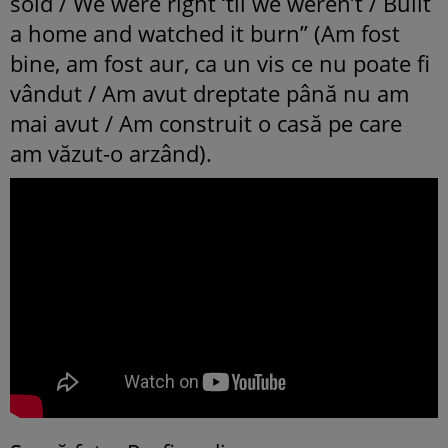
sold / We were right ‘til we weren’t / Built
a home and watched it burn” (Am fost
bine, am fost aur, ca un vis ce nu poate fi
vândut / Am avut dreptate până nu am
mai avut / Am construit o casă pe care
am văzut-o arzând).