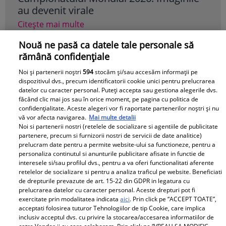
au devenit virale
exa
Citește mai multe
Cite
Nouă ne pasă ca datele tale personale să
rămână confidențiale
miley cyrus
Shakira
smiley
Noi și partenerii noștri
594
stocăm și/sau accesăm informații pe
dispozitivul dvs., precum identificatorii cookie unici pentru prelucrarea
datelor cu caracter personal. Puteți accepta sau gestiona alegerile dvs.
făcând clic mai jos sau în orice moment, pe pagina cu politica de
confidențialitate. Aceste alegeri vor fi raportate partenerilor noștri și nu
vă vor afecta navigarea.
Mai multe detalii
Noi si partenerii nostri (retelele de socializare si agentiile de publicitate
Recomandări
partenere, precum si furnizorii nostri de servicii de date analitice)
prelucram date pentru a permite website-ului sa functioneze, pentru a
personaliza continutul si anunturile publicitare afisate in functie de
interesele si/sau profilul dvs., pentru a va oferi functionalitati aferente
retelelor de socializare si pentru a analiza traficul pe website. Beneficiati
de drepturile prevazute de art. 15-22 din GDPR in legatura cu
prelucrarea datelor cu caracter personal. Aceste drepturi pot fi
exercitate prin modalitatea indicata
aici
. Prin click pe “ACCEPT TOATE”,
acceptati folosirea tuturor Tehnologiilor de tip Cookie, care implica
inclusiv acceptul dvs. cu privire la stocarea/accesarea informatiilor de