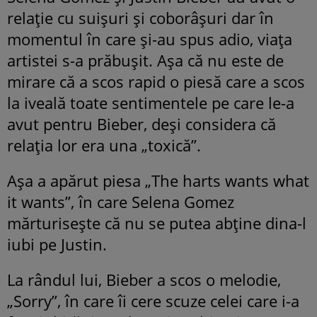
relație cu suișuri și coborâșuri dar în
momentul în care și-au spus adio, viața
artistei s-a prăbușit. Așa că nu este de
mirare că a scos rapid o piesă care a scos
la iveală toate sentimentele pe care le-a
avut pentru Bieber, deși considera că
relația lor era una „toxică”.
Așa a apărut piesa „The harts wants what
it wants”, în care Selena Gomez
mărturisește că nu se putea abține dina-l
iubi pe Justin.
La rândul lui, Bieber a scos o melodie,
„Sorry”, în care îi cere scuze celei care i-a