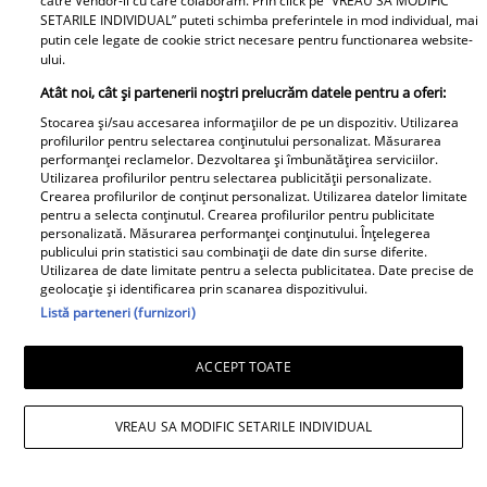
catre Vendor-ii cu care colaboram. Prin click pe “VREAU SA MODIFIC
SETARILE INDIVIDUAL” puteti schimba preferintele in mod individual, mai
putin cele legate de cookie strict necesare pentru functionarea website-
ului.
Atât noi, cât și partenerii noștri prelucrăm datele pentru a oferi:
Stocarea și/sau accesarea informațiilor de pe un dispozitiv. Utilizarea
profilurilor pentru selectarea conținutului personalizat. Măsurarea
performanței reclamelor. Dezvoltarea și îmbunătățirea serviciilor.
Utilizarea profilurilor pentru selectarea publicității personalizate.
Crearea profilurilor de conținut personalizat. Utilizarea datelor limitate
pentru a selecta conținutul. Crearea profilurilor pentru publicitate
personalizată. Măsurarea performanței conținutului. Înțelegerea
publicului prin statistici sau combinații de date din surse diferite.
Adela Mărculescu a murit la 87 de ani.
Utilizarea de date limitate pentru a selecta publicitatea. Date precise de
geolocație și identificarea prin scanarea dispozitivului.
Actrița Teatrului Național București se
Listă parteneri (furnizori)
afla internată în azil
ACCEPT TOATE
VREAU SA MODIFIC SETARILE INDIVIDUAL