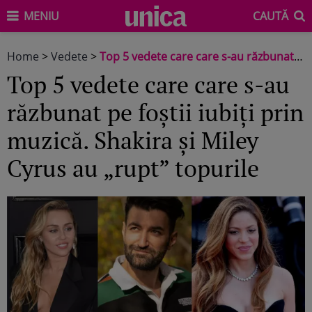
MENIU
CAUTĂ
Home
>
Vedete
>
Top 5 vedete care care s-au răzbunat pe foștii iubiți prin muzică. Shakira și Miley Cyrus au „rupt” topurile
Top 5 vedete care care s-au
răzbunat pe foștii iubiți prin
muzică. Shakira și Miley
Cyrus au „rupt” topurile