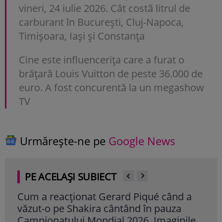
vineri, 24 iulie 2026. Cât costă litrul de
carburant în București, Cluj-Napoca,
Timișoara, Iași și Constanța
Cine este influencerița care a furat o
brățară Louis Vuitton de peste 36.000 de
euro. A fost concurentă la un megashow
TV
Urmărește-ne pe
Google News
PE ACELAȘI SUBIECT
care
Cum a reacționat Gerard Piqué când a
Ce 
văzut-o pe Shakira cântând în pauza
Dor
Campionatului Mondial 2026. Imaginile
pri