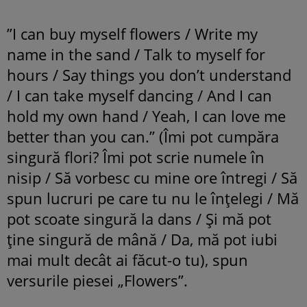
”I can buy myself flowers / Write my
name in the sand / Talk to myself for
hours / Say things you don’t understand
/ I can take myself dancing / And I can
hold my own hand / Yeah, I can love me
better than you can.” (Îmi pot cumpăra
singură flori? Îmi pot scrie numele în
nisip / Să vorbesc cu mine ore întregi / Să
spun lucruri pe care tu nu le înțelegi / Mă
pot scoate singură la dans / Și mă pot
ține singură de mână / Da, mă pot iubi
mai mult decât ai făcut-o tu), spun
versurile piesei „Flowers”.