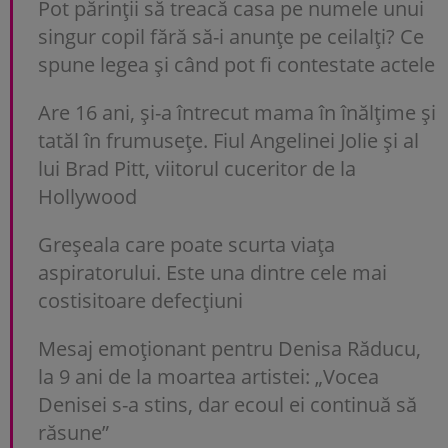
Pot părinții să treacă casa pe numele unui
singur copil fără să-i anunțe pe ceilalți? Ce
spune legea și când pot fi contestate actele
Are 16 ani, și-a întrecut mama în înălțime și
tatăl în frumusețe. Fiul Angelinei Jolie și al
lui Brad Pitt, viitorul cuceritor de la
Hollywood
Greșeala care poate scurta viața
aspiratorului. Este una dintre cele mai
costisitoare defecțiuni
Mesaj emoționant pentru Denisa Răducu,
la 9 ani de la moartea artistei: „Vocea
Denisei s-a stins, dar ecoul ei continuă să
răsune”