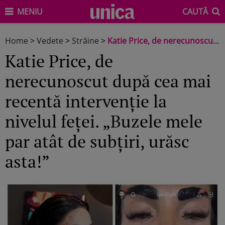
MENIU
CAUTĂ
Home
>
Vedete
>
Străine
>
Katie Price, de nerecunoscut după cea mai recentă intervenție la nivelul feței. „Buzele mele par atât de subțiri, urăsc asta!”
Katie Price, de
nerecunoscut după cea mai
recentă intervenție la
nivelul feței. „Buzele mele
par atât de subțiri, urăsc
asta!”