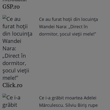
GSP.ro
Ce au furat hoții din locuința
Wandei Nara: „Direct în
dormitor, șocul vieții mele!”
Click.ro
Ce i-a grăbit moartea Adelei
Mărculescu. Silviu Biriș rupe