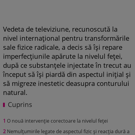
Vedeta de televiziune, recunoscută la
nivel internațional pentru transformările
sale fizice radicale, a decis să își repare
imperfecțiunile apărute la nivelul feței,
după ce substanțele injectate în trecut au
început să își piardă din aspectul inițial și
să migreze inestetic deasupra conturului
natural.
Cuprins
1
O nouă intervenție corectoare la nivelul feței
2
Nemulțumirile legate de aspectul fizic și reacția dură a