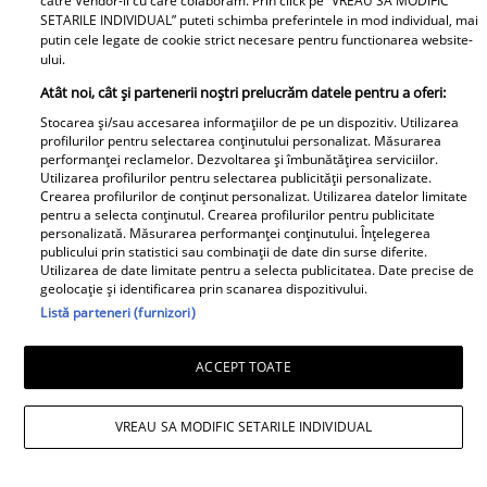
catre Vendor-ii cu care colaboram. Prin click pe “VREAU SA MODIFIC
SETARILE INDIVIDUAL” puteti schimba preferintele in mod individual, mai
putin cele legate de cookie strict necesare pentru functionarea website-
ului.
Atât noi, cât și partenerii noștri prelucrăm datele pentru a oferi:
Elle
Stocarea și/sau accesarea informațiilor de pe un dispozitiv. Utilizarea
profilurilor pentru selectarea conținutului personalizat. Măsurarea
performanței reclamelor. Dezvoltarea și îmbunătățirea serviciilor.
O mai ții minte pe Janine Sârbu?
Utilizarea profilurilor pentru selectarea publicității personalizate.
Cum arată și cu ce se ocupă
Crearea profilurilor de conținut personalizat. Utilizarea datelor limitate
acum fosta soție a lui Adrian
pentru a selecta conținutul. Crearea profilurilor pentru publicitate
personalizată. Măsurarea performanței conținutului. Înțelegerea
Sârbu și unul dintre cele mai
publicului prin statistici sau combinații de date din surse diferite.
apreciate modele din anii 90. A
Utilizarea de date limitate pentru a selecta publicitatea. Date precise de
geolocație și identificarea prin scanarea dispozitivului.
fost decorată recent de
Listă parteneri (furnizori)
Ministerul Culturii din Franța.
Foto
ACCEPT TOATE
VREAU SA MODIFIC SETARILE INDIVIDUAL