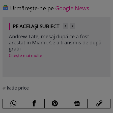
Urmărește-ne pe
Google News
PE ACELAȘI SUBIECT
Andrew Tate, mesaj după ce a fost
Mar
arestat în Miami. Ce a transmis de după
Nadi
gratii
„Ni
aca
Citește mai multe
Cite
katie price