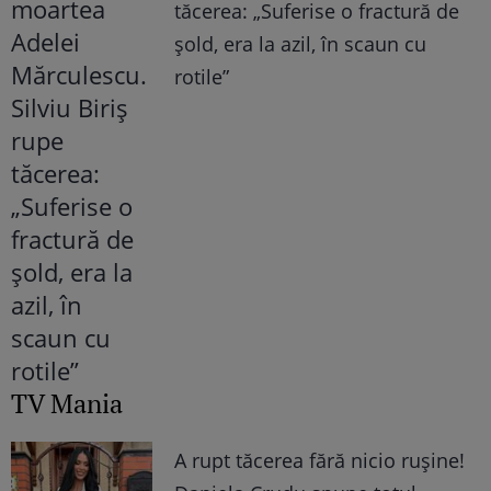
tăcerea: „Suferise o fractură de
șold, era la azil, în scaun cu
rotile”
TV Mania
A rupt tăcerea fără nicio rușine!