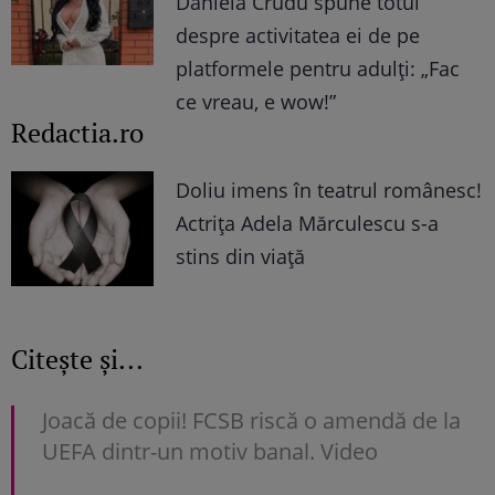
Daniela Crudu spune totul
despre activitatea ei de pe
platformele pentru adulți: „Fac
ce vreau, e wow!”
Redactia.ro
Doliu imens în teatrul românesc!
Actrița Adela Mărculescu s-a
stins din viață
Citește și...
Joacă de copii! FCSB riscă o amendă de la
UEFA dintr-un motiv banal. Video