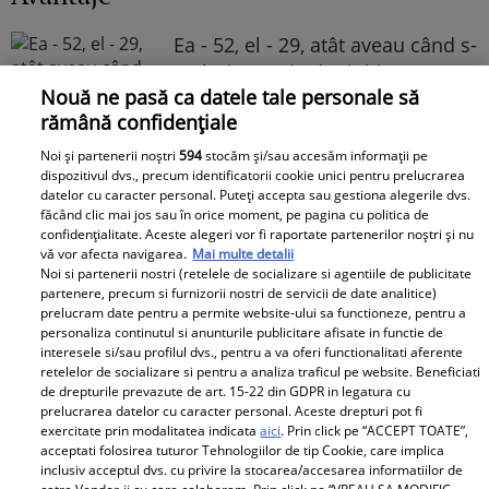
Ea - 52, el - 29, atât aveau când s-
au îndrăgostit, dar iubirea nu a
Nouă ne pasă ca datele tale personale să
rezistat. La 6 luni de la
rămână confidențiale
despărțirea de Octavian Ene, uite
cum a răspuns Daniela Nane la
Noi și partenerii noștri
594
stocăm și/sau accesăm informații pe
dispozitivul dvs., precum identificatorii cookie unici pentru prelucrarea
o întrebare incomodă! ȘAH MAT!
datelor cu caracter personal. Puteți accepta sau gestiona alegerile dvs.
făcând clic mai jos sau în orice moment, pe pagina cu politica de
confidențialitate. Aceste alegeri vor fi raportate partenerilor noștri și nu
vă vor afecta navigarea.
Mai multe detalii
Noi si partenerii nostri (retelele de socializare si agentiile de publicitate
partenere, precum si furnizorii nostri de servicii de date analitice)
prelucram date pentru a permite website-ului sa functioneze, pentru a
personaliza continutul si anunturile publicitare afisate in functie de
interesele si/sau profilul dvs., pentru a va oferi functionalitati aferente
retelelor de socializare si pentru a analiza traficul pe website. Beneficiati
Cabral rupe tăcerea după
de drepturile prevazute de art. 15-22 din GDPR in legatura cu
divorțul de Andreea Ibacka. „Nu
prelucrarea datelor cu caracter personal. Aceste drepturi pot fi
mi-a convenit să spun asta cu
exercitate prin modalitatea indicata
aici
. Prin click pe “ACCEPT TOATE”,
acceptati folosirea tuturor Tehnologiilor de tip Cookie, care implica
voce tare. M-a afectat”
inclusiv acceptul dvs. cu privire la stocarea/accesarea informatiilor de