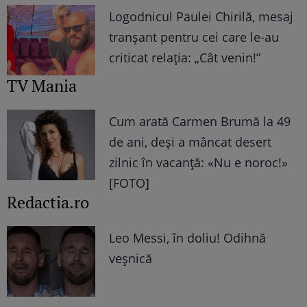
Logodnicul Paulei Chirilă, mesaj
tranșant pentru cei care le-au
criticat relația: „Cât venin!”
TV Mania
Cum arată Carmen Brumă la 49
de ani, deși a mâncat desert
zilnic în vacanță: «Nu e noroc!»
[FOTO]
Redactia.ro
Leo Messi, în doliu! Odihnă
veșnică