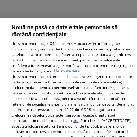
Nouă ne pasă ca datele tale personale să
rămână confidențiale
Noi și partenerii noștri
594
stocăm și/sau accesăm informații pe
dispozitivul dvs., precum identificatorii cookie unici pentru prelucrarea
datelor cu caracter personal. Puteți accepta sau gestiona alegerile dvs.
făcând clic mai jos sau în orice moment, pe pagina cu politica de
confidențialitate. Aceste alegeri vor fi raportate partenerilor noștri și nu
vă vor afecta navigarea.
Mai multe detalii
Noi si partenerii nostri (retelele de socializare si agentiile de publicitate
partenere, precum si furnizorii nostri de servicii de date analitice)
prelucram date pentru a permite website-ului sa functioneze, pentru a
personaliza continutul si anunturile publicitare afisate in functie de
interesele si/sau profilul dvs., pentru a va oferi functionalitati aferente
retelelor de socializare si pentru a analiza traficul pe website. Beneficiati
de drepturile prevazute de art. 15-22 din GDPR in legatura cu
prelucrarea datelor cu caracter personal. Aceste drepturi pot fi
exercitate prin modalitatea indicata
aici
. Prin click pe “ACCEPT TOATE”,
acceptati folosirea tuturor Tehnologiilor de tip Cookie, care implica
inclusiv acceptul dvs. cu privire la stocarea/accesarea informatiilor de