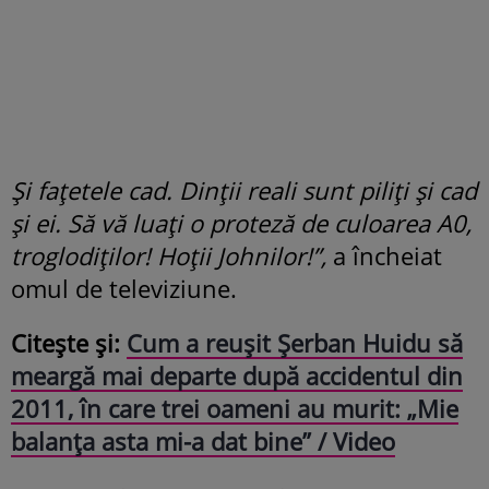
Și fațetele cad. Dinții reali sunt piliți și cad
și ei. Să vă luați o proteză de culoarea A0,
troglodiților! Hoții Johnilor!”,
a încheiat
omul de televiziune.
Citește și:
Cum a reușit Șerban Huidu să
meargă mai departe după accidentul din
2011, în care trei oameni au murit: „Mie
balanța asta mi-a dat bine” / Video