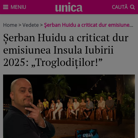
MENIU
CAUTĂ
Home
>
Vedete
>
Șerban Huidu a criticat dur emisiunea Insula Iubirii 2025: „Troglodiților!”
Șerban Huidu a criticat dur
emisiunea Insula Iubirii
2025: „Troglodiților!”