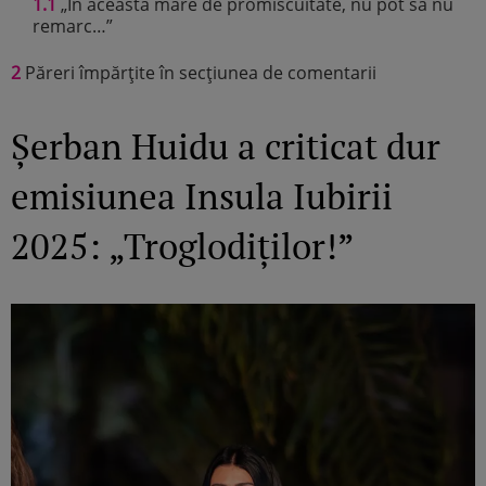
1.1
„În această mare de promiscuitate, nu pot să nu
remarc…”
2
Păreri împărțite în secțiunea de comentarii
Șerban Huidu a criticat dur
emisiunea Insula Iubirii
2025: „Troglodiților!”