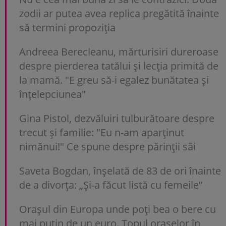
zodii ar putea avea replica pregătită înainte
să termini propoziția
Andreea Berecleanu, mărturisiri dureroase
despre pierderea tatălui și lecția primită de
la mamă. "E greu să-i egalez bunătatea și
înțelepciunea"
Gina Pistol, dezvăluiri tulburătoare despre
trecut și familie: "Eu n-am aparținut
nimănui!" Ce spune despre părinții săi
Saveta Bogdan, înșelată de 83 de ori înainte
de a divorța: „Și-a făcut listă cu femeile”
Orașul din Europa unde poți bea o bere cu
mai puțin de un euro. Topul orașelor în