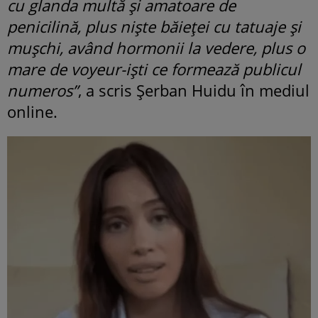
cu glanda multă și amatoare de
penicilină, plus niște băieței cu tatuaje și
mușchi, având hormonii la vedere, plus o
mare de voyeur-iști ce formează publicul
numeros”
, a scris Șerban Huidu în mediul
online.