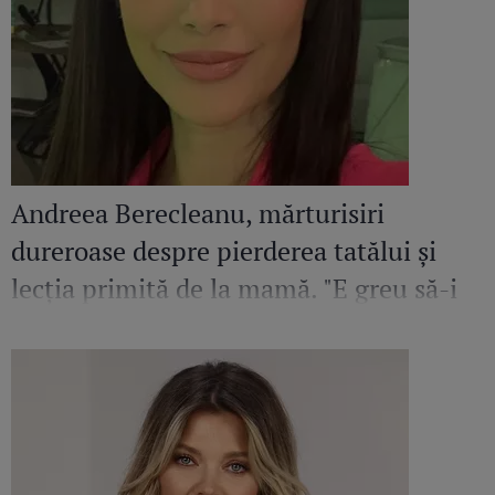
Andreea Berecleanu, mărturisiri
dureroase despre pierderea tatălui și
lecția primită de la mamă. "E greu să-i
egalez bunătatea și înțelepciunea"