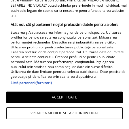
catre Vendor-ii cu care colaboram. Prin click pe “VREAU SA MODIFIC
SETARILE INDIVIDUAL” puteti schimba preferintele in mod individual, mai
putin cele legate de cookie strict necesare pentru functionarea website-
ului.
Atât noi, cât și partenerii noștri prelucrăm datele pentru a oferi:
Stocarea și/sau accesarea informațiilor de pe un dispozitiv. Utilizarea
profilurilor pentru selectarea conținutului personalizat. Măsurarea
performanței reclamelor. Dezvoltarea și îmbunătățirea serviciilor.
Utilizarea profilurilor pentru selectarea publicității personalizate.
Crearea profilurilor de conținut personalizat. Utilizarea datelor limitate
pentru a selecta conținutul. Crearea profilurilor pentru publicitate
personalizată. Măsurarea performanței conținutului. Înțelegerea
Cum arată casa lui Alexandru Arșinel, de
publicului prin statistici sau combinații de date din surse diferite.
Utilizarea de date limitate pentru a selecta publicitatea. Date precise de
pe litoral. La intrarea în curte se vând
geolocație și identificarea prin scanarea dispozitivului.
Listă parteneri (furnizori)
roșii pe tarabă / Exclusiv
ACCEPT TOATE
VREAU SA MODIFIC SETARILE INDIVIDUAL