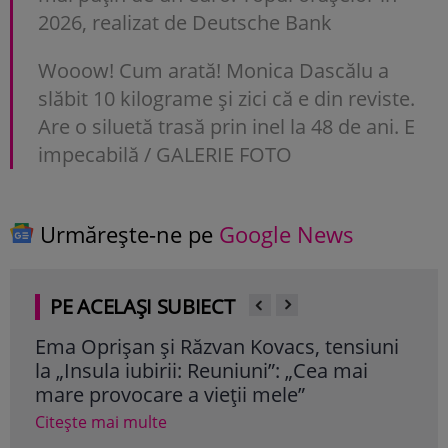
2026, realizat de Deutsche Bank
Wooow! Cum arată! Monica Dascălu a
slăbit 10 kilograme și zici că e din reviste.
Are o siluetă trasă prin inel la 48 de ani. E
impecabilă / GALERIE FOTO
Urmărește-ne pe
Google News
PE ACELAȘI SUBIECT
Ema Oprișan și Răzvan Kovacs, tensiuni
Bian
la „Insula iubirii: Reuniuni”: „Cea mai
desp
mare provocare a vieții mele”
dec
Citește mai multe
Cite