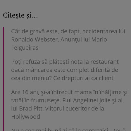
Citește și...
Cât de gravă este, de fapt, accidentarea lui
Ronaldo Webster. Anunțul lui Mario
Felgueiras
Poți refuza să plătești nota la restaurant
dacă mâncarea este complet diferită de
cea din meniu? Ce drepturi ai ca client
Are 16 ani, și-a întrecut mama în înălțime și
tatăl în frumusețe. Fiul Angelinei Jolie și al
lui Brad Pitt, viitorul cuceritor de la
Hollywood
Nu e cea mai bună zi să le contrazici. Două