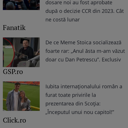
dosare noi au fost aprobate
după o decizie CCR din 2023. Cât
ne costă lunar
Fanatik
De ce Meme Stoica socializează
foarte rar: „Anul ăsta m-am văzut
doar cu Dan Petrescu”. Exclusiv
GSP.ro
Iubita internaționalului român a
furat toate privirile la
prezentarea din Scoția:
„Începutul unui nou capitol!”
Click.ro