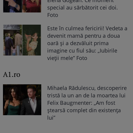
Elena Gogean. Ce moment
special au sărbătorit cei doi.
Foto
Este în culmea fericirii! Vedeta a
devenit mamă pentru a doua
oară și a dezvăluit prima
imagine cu fiul său: „Iubirile
vieții mele” Foto
A1.ro
Mihaela Rădulescu, descoperire
tristă la un an de la moartea lui
Felix Baugmenter: „Am fost
ștearsă complet din existența
lui”