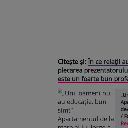
Citește și:
În ce relații 
plecarea prezentatorului
este un foarte bun profe
„U
Apa
dev
/ 
Re