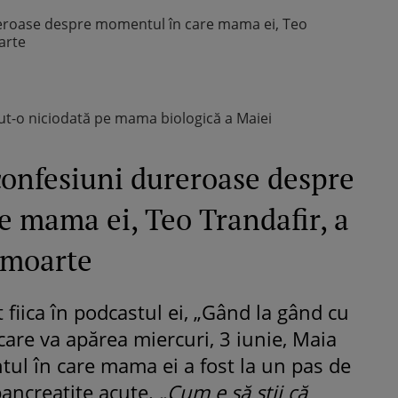
reroase despre momentul în care mama ei, Teo
arte
t-o niciodată pe mama biologică a Maiei
confesiuni dureroase despre
 mama ei, Teo Trandafir, a
e moarte
t fiica în podcastul ei, „Gând la gând cu
 care va apărea miercuri, 3 iunie, Maia
l în care mama ei a fost la un pas de
ancreatite acute.
„Cum e să știi că