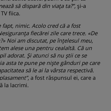
ează să dispară din viața ta?”,
și-a
TV fiica.
fapt, nimic. Acolo cred că a fost
siguranța fiecărei zile care trece. «De
?» Noi am discutat, pe înțelesul meu,
em alese una pentru cealaltă. Că un
il adorat. Și atunci să nu știi ce se
ia asta te pune pe niște gânduri pe care
apacitatea să le ai la vârsta respectivă.
 plasament”,
a fost răspunsul ei, care a
 la lacrimi.