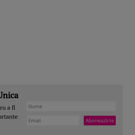
Unica
u a fi
ortante