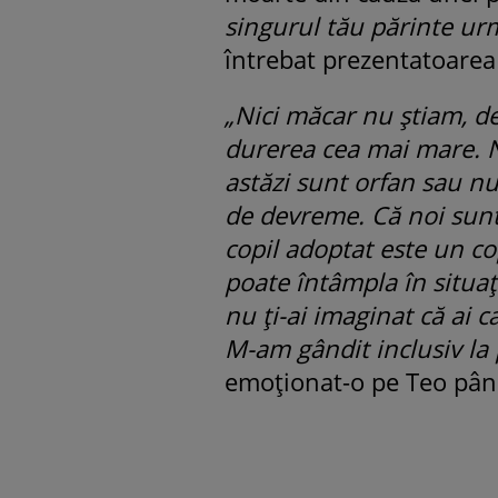
singurul tău părinte urm
întrebat prezentatoarea 
„Nici măcar nu știam, de 
durerea cea mai mare. Ne
astăzi sunt orfan sau nu
de devreme. Că noi sunt
copil adoptat este un cop
poate întâmpla în situaț
nu ți-ai imaginat că ai c
M-am gândit inclusiv la
emoționat-o pe Teo până