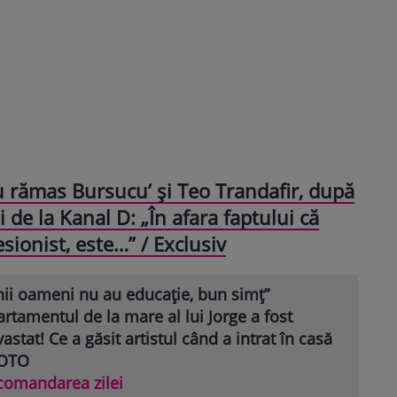
au rămas Bursucu’ și Teo Trandafir, după
 de la Kanal D: „În afara faptului că
sionist, este…” / Exclusiv
nii oameni nu au educație, bun simț”
rtamentul de la mare al lui Jorge a fost
astat! Ce a găsit artistul când a intrat în casă
FOTO
comandarea zilei