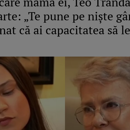
are mama ei, Teo Trandafi
rte: „Te pune pe niște gâ
nat că ai capacitatea să le