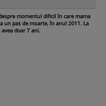
 despre momentul dificil în care mama
t la un pas de moarte, în anul 2011. La
avea doar 7 ani.
ROMÂNEŞTI
VEDETE
Fiica Iuliei Albu și a lui Mihai 
strălucit la banchet. Mikaela a
purtat o rochie creată de cele
mamă și i-a împrumutat panto
Valentino: „M-am simțit ca o
prințesă”