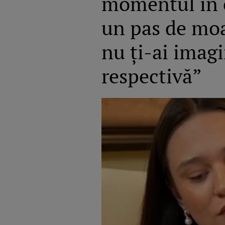
momentul în c
un pas de moa
nu ți-ai imagi
respectivă”