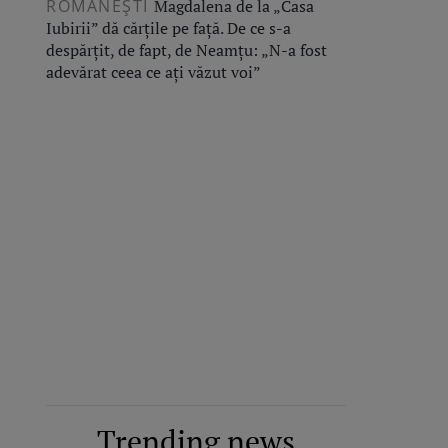
ROMÂNEŞTI
Magdalena de la „Casa
Iubirii” dă cărțile pe față. De ce s-a
despărțit, de fapt, de Neamțu: „N-a fost
adevărat ceea ce ați văzut voi”
Trending news