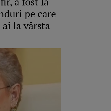
r, a fost la
nduri pe care
 ai la vârsta