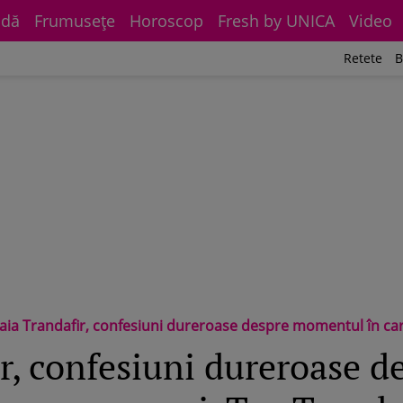
dă
Frumuseţe
Horoscop
Fresh by UNICA
Video
Retete
B
 Trandafir, confesiuni dureroase despre momentul în care mama ei, Teo Trandafir, a fost la un pas de moarte: „Te pune pe niște gânduri pe c
r, confesiuni dureroase d