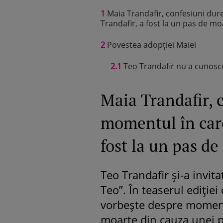
1
Maia Trandafir, confesiuni du
Trandafir, a fost la un pas de mo
2
Povestea adopției Maiei
2.1
Teo Trandafir nu a cunoscu
Maia Trandafir, 
momentul în care
fost la un pas d
Teo Trandafir și-a invita
Teo”. În teaserul ediției
vorbește despre momentu
moarte din cauza unei p