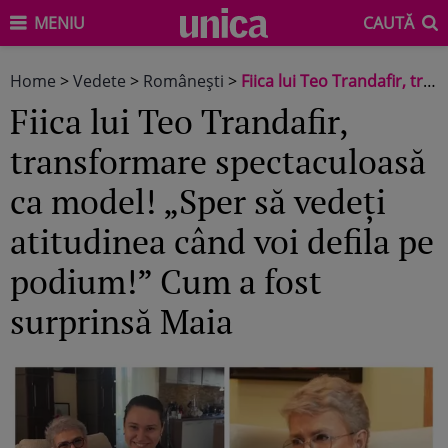
MENIU
CAUTĂ
Home
>
Vedete
>
Româneşti
>
Fiica lui Teo Trandafir, transformare spectaculoasă ca model! „Sper să vedeți atitudinea când voi defila pe podium!” Cum a fost surprinsă Maia
Fiica lui Teo Trandafir,
transformare spectaculoasă
ca model! „Sper să vedeți
atitudinea când voi defila pe
podium!” Cum a fost
surprinsă Maia