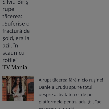
TV Mania
A rupt tăcerea fără nicio rușine!
Daniela Crudu spune totul
despre activitatea ei de pe
platformele pentru adulți: „Fac
ce vreau, e wow!”