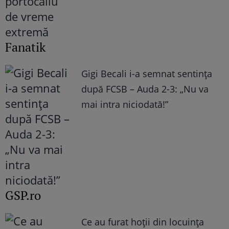
Fanatik
Gigi Becali i-a semnat sentința
după FCSB – Auda 2-3: „Nu va
mai intra niciodată!”
GSP.ro
Ce au furat hoții din locuința