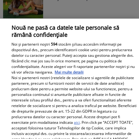
Nouă ne pasă ca datele tale personale să
Libertatea.ro
rămână confidențiale
Noi și partenerii noștri
594
stocăm și/sau accesăm informații pe
Cât costă un litru de benzină și
dispozitivul dvs., precum identificatorii cookie unici pentru prelucrarea
motorină, marți, 21 iulie 2026, în
datelor cu caracter personal. Puteți accepta sau gestiona alegerile dvs.
București, Iași, Cluj-Napoca,
făcând clic mai jos sau în orice moment, pe pagina cu politica de
confidențialitate. Aceste alegeri vor fi raportate partenerilor noștri și nu
Timișoara și Constanța
vă vor afecta navigarea.
Mai multe detalii
Noi si partenerii nostri (retelele de socializare si agentiile de publicitate
partenere, precum si furnizorii nostri de servicii de date analitice)
prelucram date pentru a permite website-ului sa functioneze, pentru a
personaliza continutul si anunturile publicitare afisate in functie de
interesele si/sau profilul dvs., pentru a va oferi functionalitati aferente
retelelor de socializare si pentru a analiza traficul pe website. Beneficiati
de drepturile prevazute de art. 15-22 din GDPR in legatura cu
Avantaje
prelucrarea datelor cu caracter personal. Aceste drepturi pot fi
exercitate prin modalitatea indicata
aici
. Prin click pe “ACCEPT TOATE”,
acceptati folosirea tuturor Tehnologiilor de tip Cookie, care implica
Ea - 52, el - 29, atât aveau când s-
inclusiv acceptul dvs. cu privire la stocarea/accesarea informatiilor de
au îndrăgostit, dar iubirea nu a