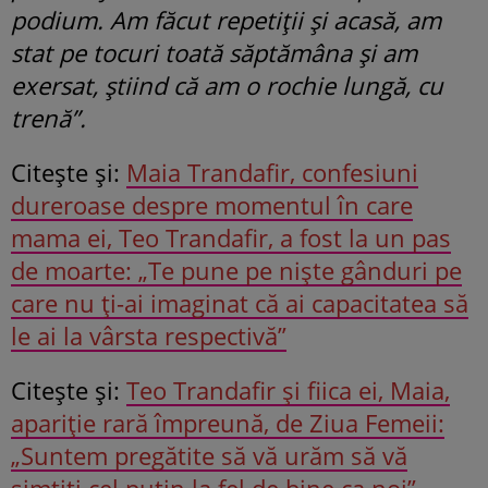
podium. Am făcut repetiții și acasă, am
stat pe tocuri toată săptămâna și am
exersat, știind că am o rochie lungă, cu
trenă”.
Citeşte şi:
Maia Trandafir, confesiuni
dureroase despre momentul în care
mama ei, Teo Trandafir, a fost la un pas
de moarte: „Te pune pe niște gânduri pe
care nu ți-ai imaginat că ai capacitatea să
le ai la vârsta respectivă”
Citeşte şi:
Teo Trandafir și fiica ei, Maia,
apariție rară împreună, de Ziua Femeii:
„Suntem pregătite să vă urăm să vă
simțiți cel puțin la fel de bine ca noi”