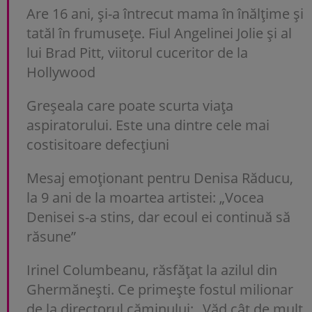
Are 16 ani, și-a întrecut mama în înălțime și
tatăl în frumusețe. Fiul Angelinei Jolie și al
lui Brad Pitt, viitorul cuceritor de la
Hollywood
Greșeala care poate scurta viața
aspiratorului. Este una dintre cele mai
costisitoare defecțiuni
Mesaj emoționant pentru Denisa Răducu,
la 9 ani de la moartea artistei: „Vocea
Denisei s-a stins, dar ecoul ei continuă să
răsune”
Irinel Columbeanu, răsfățat la azilul din
Ghermănești. Ce primește fostul milionar
de la directorul căminului: „Văd cât de mult