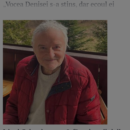
„Vocea Denisei s-a stins, dar ecoul ei
continuă să răsune”