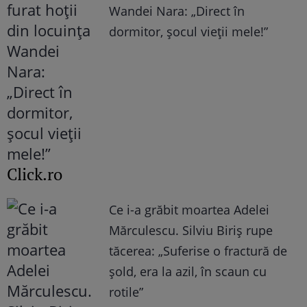
Wandei Nara: „Direct în
dormitor, șocul vieții mele!”
Click.ro
Ce i-a grăbit moartea Adelei
Mărculescu. Silviu Biriș rupe
tăcerea: „Suferise o fractură de
șold, era la azil, în scaun cu
rotile”