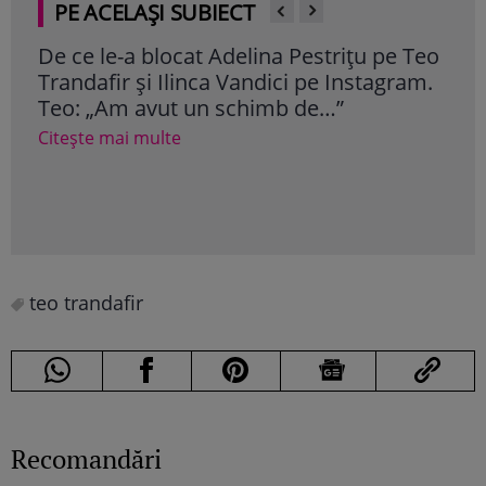
PE ACELAȘI SUBIECT
De ce le-a blocat Adelina Pestrițu pe Teo
Maia
Trandafir și Ilinca Vandici pe Instagram.
dra
Teo: „Am avut un schimb de…”
dur
Citește mai multe
Cite
teo trandafir
Recomandări