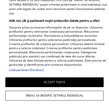
catre Vendor-ii cu care colaboram. Prin click pe “VREAU SA MODIFIC
SETARILE INDIVIDUAL” puteti schimba preferintele in mod individual, mai
rezistat. La 6 luni de la
putin cele legate de cookie strict necesare pentru functionarea website-
despărțirea de Octavian Ene, uite
ului.
cum a răspuns Daniela Nane la
Atât noi, cât și partenerii noștri prelucrăm datele pentru a oferi:
o întrebare incomodă! ȘAH MAT!
Stocarea și/sau accesarea informațiilor de pe un dispozitiv. Utilizarea
profilurilor pentru selectarea conținutului personalizat. Măsurarea
performanței reclamelor. Dezvoltarea și îmbunătățirea serviciilor.
Utilizarea profilurilor pentru selectarea publicității personalizate.
Crearea profilurilor de conținut personalizat. Utilizarea datelor limitate
pentru a selecta conținutul. Crearea profilurilor pentru publicitate
personalizată. Măsurarea performanței conținutului. Înțelegerea
publicului prin statistici sau combinații de date din surse diferite.
Utilizarea de date limitate pentru a selecta publicitatea. Date precise de
geolocație și identificarea prin scanarea dispozitivului.
Cabral rupe tăcerea după
Listă parteneri (furnizori)
divorțul de Andreea Ibacka. „Nu
mi-a convenit să spun asta cu
ACCEPT TOATE
voce tare. M-a afectat”
VREAU SA MODIFIC SETARILE INDIVIDUAL