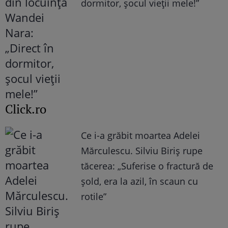
dormitor, șocul vieții mele!”
Click.ro
Ce i-a grăbit moartea Adelei
Mărculescu. Silviu Biriș rupe
tăcerea: „Suferise o fractură de
șold, era la azil, în scaun cu
rotile”