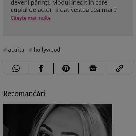
it în care
prima dată. Actrița din „Lege și 
stea cea mare
va deveni mama unei fetițe
Citește mai multe
actrita
hollywood
Recomandări