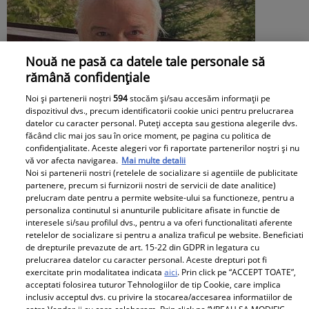
Nouă ne pasă ca datele tale personale să
rămână confidențiale
Noi și partenerii noștri
594
stocăm și/sau accesăm informații pe
dispozitivul dvs., precum identificatorii cookie unici pentru prelucrarea
datelor cu caracter personal. Puteți accepta sau gestiona alegerile dvs.
făcând clic mai jos sau în orice moment, pe pagina cu politica de
confidențialitate. Aceste alegeri vor fi raportate partenerilor noștri și nu
vă vor afecta navigarea.
Mai multe detalii
Noi si partenerii nostri (retelele de socializare si agentiile de publicitate
partenere, precum si furnizorii nostri de servicii de date analitice)
prelucram date pentru a permite website-ului sa functioneze, pentru a
personaliza continutul si anunturile publicitare afisate in functie de
interesele si/sau profilul dvs., pentru a va oferi functionalitati aferente
Irinel Columbeanu, răsfățat la azilul din
retelelor de socializare si pentru a analiza traficul pe website. Beneficiati
de drepturile prevazute de art. 15-22 din GDPR in legatura cu
Ghermănești. Ce primește fostul
prelucrarea datelor cu caracter personal. Aceste drepturi pot fi
exercitate prin modalitatea indicata
aici
. Prin click pe “ACCEPT TOATE”,
milionar de la directorul căminului:
acceptati folosirea tuturor Tehnologiilor de tip Cookie, care implica
inclusiv acceptul dvs. cu privire la stocarea/accesarea informatiilor de
„Văd cât de mult se bucură”