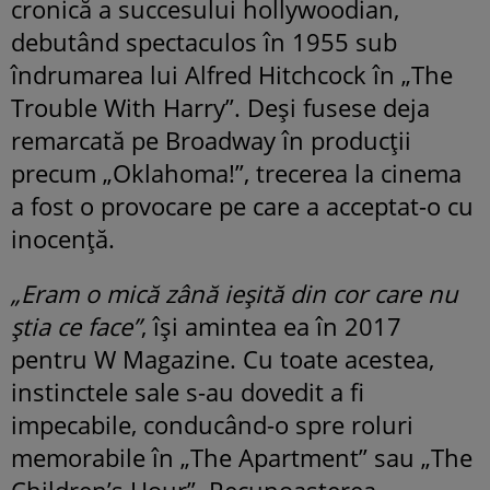
cronică a succesului hollywoodian,
debutând spectaculos în 1955 sub
îndrumarea lui Alfred Hitchcock în „The
Trouble With Harry”. Deși fusese deja
remarcată pe Broadway în producții
precum „Oklahoma!”, trecerea la cinema
a fost o provocare pe care a acceptat-o cu
inocență.
„Eram o mică zână ieșită din cor care nu
știa ce face”
, își amintea ea în 2017
pentru W Magazine. Cu toate acestea,
instinctele sale s-au dovedit a fi
impecabile, conducând-o spre roluri
memorabile în „The Apartment” sau „The
Children’s Hour”. Recunoașterea