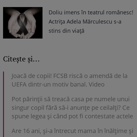
Doliu imens în teatrul românesc!
Actrița Adela Mărculescu s-a
stins din viață
Citește și...
Joacă de copii! FCSB riscă o amendă de la
UEFA dintr-un motiv banal. Video
Pot părinții să treacă casa pe numele unui
singur copil fără să-i anunțe pe ceilalți? Ce
spune legea și când pot fi contestate actele
Are 16 ani, și-a întrecut mama în înălțime și