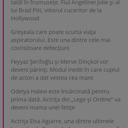
tatăl în frumusețe. Fiul Angelinei Jolie și al
lui Brad Pitt, viitorul cuceritor de la
Hollywood
Greșeala care poate scurta viața
aspiratorului. Este una dintre cele mai
costisitoare defecțiuni
Feyyaz Şerifoğlu și Merve Dinçkol vor
deveni părinți. Modul inedit în care cuplul
de actori a dat vestea cea mare
Odelya Halevi este însărcinată pentru
prima dată. Actrița din „Lege și Ordine” va
deveni mama unei fetițe
Actrița Elsa Aguirre, una dintre ultimele