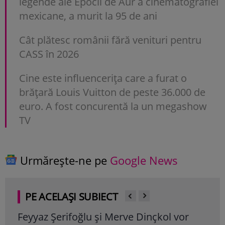
legende ale Epocii de Aur a cinematografiei
mexicane, a murit la 95 de ani
Cât plătesc românii fără venituri pentru
CASS în 2026
Cine este influencerița care a furat o
brățară Louis Vuitton de peste 36.000 de
euro. A fost concurentă la un megashow
TV
Urmărește-ne pe
Google News
PE ACELAȘI SUBIECT
 Dinçkol vor
Odelya Halevi este însărcinată p