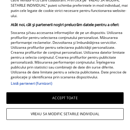
catre Vendor-ii cu care colaboram. Prin click pe “VREAU SA MODIFIC
SETARILE INDIVIDUAL” puteti schimba preferintele in mod individual, mai
Proiecte speciale
putin cele legate de cookie strict necesare pentru functionarea website-
ului.
Peste 100 de pensionari români
Atât noi, cât și partenerii noștri prelucrăm datele pentru a oferi:
au dispărut în fiecare zi, în
Stocarea și/sau accesarea informațiilor de pe un dispozitiv. Utilizarea
primele 6 luni ale anului 2026.
profilurilor pentru selectarea conținutului personalizat. Măsurarea
performanței reclamelor. Dezvoltarea și îmbunătățirea serviciilor.
Topul celor mai afectate județe
Utilizarea profilurilor pentru selectarea publicității personalizate.
Crearea profilurilor de conținut personalizat. Utilizarea datelor limitate
pentru a selecta conținutul. Crearea profilurilor pentru publicitate
personalizată. Măsurarea performanței conținutului. Înțelegerea
publicului prin statistici sau combinații de date din surse diferite.
Utilizarea de date limitate pentru a selecta publicitatea. Date precise de
geolocație și identificarea prin scanarea dispozitivului.
Listă parteneri (furnizori)
Un vecin instruit poate salva o
viață. Vezi despre ce e vorba
ACCEPT TOATE
VREAU SA MODIFIC SETARILE INDIVIDUAL
Libertatea.ro