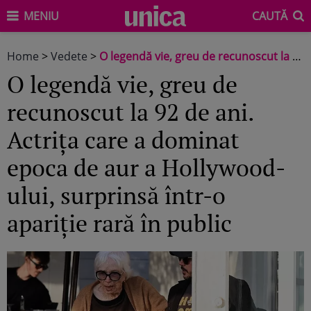
MENIU
CAUTĂ
Home
>
Vedete
>
O legendă vie, greu de recunoscut la 92 de ani. Actrița care a dominat epoca de aur a Hollywood-ului, surprinsă într-o apariție rară în public
O legendă vie, greu de
recunoscut la 92 de ani.
Actrița care a dominat
epoca de aur a Hollywood-
ului, surprinsă într-o
apariție rară în public