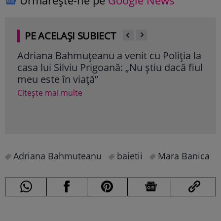
Urmărește-ne pe
Google News
PE ACELAȘI SUBIECT
Adriana Bahmuțeanu a venit cu Poliția la
Geo
casa lui Silviu Prigoană: „Nu știu dacă fiul
med
meu este în viață”
este
Ba
Citește mai multe
Cite
Adriana Bahmuteanu
baietii
Mara Banica