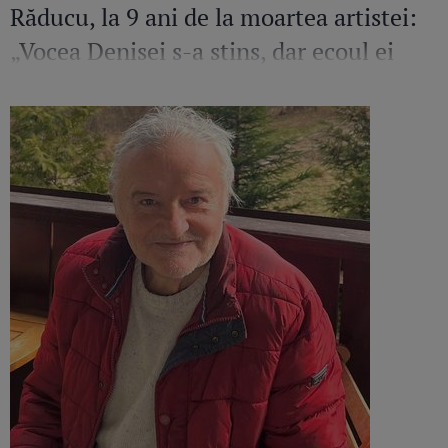
Răducu, la 9 ani de la moartea artistei:
„Vocea Denisei s-a stins, dar ecoul ei
continuă să răsune”