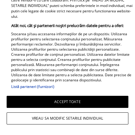
catre Vendor-ii cu care colaboram. Prin click pe “VREAU SA MODIFIC
Noi dezvăluiri despre relația
SETARILE INDIVIDUAL” puteti schimba preferintele in mod individual, mai
putin cele legate de cookie strict necesare pentru functionarea website-
actuală dintre Andreea Popescu
ului.
și Dan Alexa. Relația ei
Atât noi, cât și partenerii noștri prelucrăm datele pentru a oferi:
extraconjugală cu antrenorul a
Stocarea și/sau accesarea informațiilor de pe un dispozitiv. Utilizarea
dus la divorțul de Rareș Cojoc,
profilurilor pentru selectarea conținutului personalizat. Măsurarea
însă nimeni nu se aștepta la ce
performanței reclamelor. Dezvoltarea și îmbunătățirea serviciilor.
Utilizarea profilurilor pentru selectarea publicității personalizate.
se întâmplă în prezent
Crearea profilurilor de conținut personalizat. Utilizarea datelor limitate
pentru a selecta conținutul. Crearea profilurilor pentru publicitate
Este în culmea fericirii! Vedeta a
personalizată. Măsurarea performanței conținutului. Înțelegerea
publicului prin statistici sau combinații de date din surse diferite.
devenit mamă pentru a doua
Utilizarea de date limitate pentru a selecta publicitatea. Date precise de
oară și a dezvăluit prima
geolocație și identificarea prin scanarea dispozitivului.
Listă parteneri (furnizori)
imagine cu fiul său: „Iubirile
vieții mele” Foto
ACCEPT TOATE
A1.ro
VREAU SA MODIFIC SETARILE INDIVIDUAL
Poftiți pe la noi: Poftiți la
întrecere. Mirela Vaida și