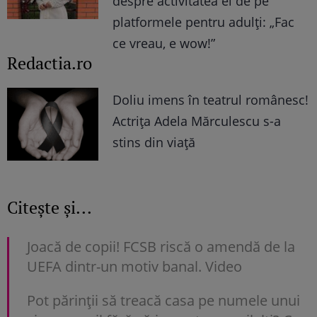
despre activitatea ei de pe
platformele pentru adulți: „Fac
ce vreau, e wow!”
Redactia.ro
Doliu imens în teatrul românesc!
Actrița Adela Mărculescu s-a
stins din viață
Citește și...
Joacă de copii! FCSB riscă o amendă de la
UEFA dintr-un motiv banal. Video
Pot părinții să treacă casa pe numele unui