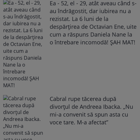
Ea - 52, el - 29, atât aveau când s-
au îndrăgostit, dar iubirea nu a
rezistat. La 6 luni de la
despărțirea de Octavian Ene, uite
cum a răspuns Daniela Nane la
o întrebare incomodă! ȘAH MAT!
Cabral rupe tăcerea după
divorțul de Andreea Ibacka. „Nu
mi-a convenit să spun asta cu
voce tare. M-a afectat”