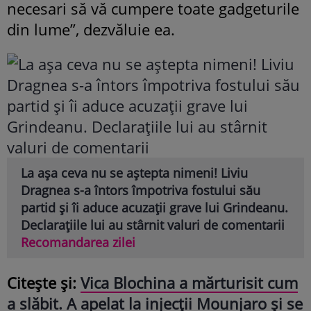
necesari să vă cumpere toate gadgeturile
din lume”, dezvăluie ea.
La așa ceva nu se aștepta nimeni! Liviu
Dragnea s-a întors împotriva fostului său
partid și îi aduce acuzații grave lui Grindeanu.
Declarațiile lui au stârnit valuri de comentarii
Recomandarea zilei
Citește și:
Vica Blochina a mărturisit cum
a slăbit. A apelat la injecții Mounjaro și se