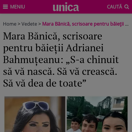
MENIU
CAUTĂ
Home
>
Vedete
>
Mara Bănică, scrisoare pentru băieții Adrianei Bahmuțeanu: „S-a chinuit să vă nască. Să vă crească. Să vă dea de toate”
Mara Bănică, scrisoare
pentru băieții Adrianei
Bahmuțeanu: „S-a chinuit
să vă nască. Să vă crească.
Să vă dea de toate”