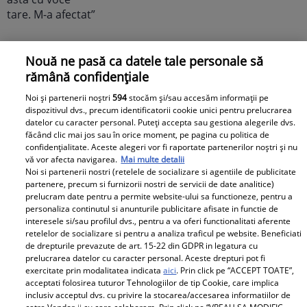
Elle
Nouă ne pasă ca datele tale personale să
rămână confidențiale
O mai ții minte pe Janine Sârbu?
Cum arată și cu ce se ocupă
Noi și partenerii noștri
594
stocăm și/sau accesăm informații pe
dispozitivul dvs., precum identificatorii cookie unici pentru prelucrarea
acum fosta soție a lui Adrian
datelor cu caracter personal. Puteți accepta sau gestiona alegerile dvs.
Sârbu și unul dintre cele mai
făcând clic mai jos sau în orice moment, pe pagina cu politica de
confidențialitate. Aceste alegeri vor fi raportate partenerilor noștri și nu
apreciate modele din anii 90. A
vă vor afecta navigarea.
Mai multe detalii
fost decorată recent de
Noi si partenerii nostri (retelele de socializare si agentiile de publicitate
Ministerul Culturii din Franța.
partenere, precum si furnizorii nostri de servicii de date analitice)
prelucram date pentru a permite website-ului sa functioneze, pentru a
Foto
personaliza continutul si anunturile publicitare afisate in functie de
interesele si/sau profilul dvs., pentru a va oferi functionalitati aferente
retelelor de socializare si pentru a analiza traficul pe website. Beneficiati
de drepturile prevazute de art. 15-22 din GDPR in legatura cu
prelucrarea datelor cu caracter personal. Aceste drepturi pot fi
exercitate prin modalitatea indicata
aici
. Prin click pe “ACCEPT TOATE”,
acceptati folosirea tuturor Tehnologiilor de tip Cookie, care implica
inclusiv acceptul dvs. cu privire la stocarea/accesarea informatiilor de