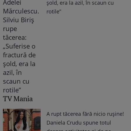
șold, era la azil, în scaun cu
rotile”
TV Mania
A rupt tăcerea fără nicio rușine!
Daniela Crudu spune totul