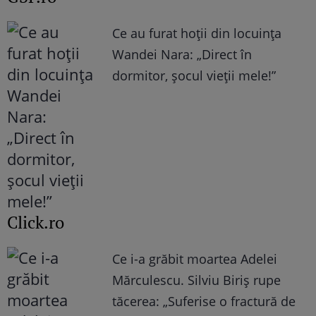
Ce au furat hoții din locuința
Wandei Nara: „Direct în
dormitor, șocul vieții mele!”
Click.ro
Ce i-a grăbit moartea Adelei
Mărculescu. Silviu Biriș rupe
tăcerea: „Suferise o fractură de