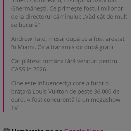
Irinel Columbeanu, răsfățat la azilul din
Ghermănești. Ce primește fostul milionar
de la directorul căminului: „Văd cât de mult
se bucură”
Andrew Tate, mesaj după ce a fost arestat
în Miami. Ce a transmis de după gratii
Cât plătesc românii fără venituri pentru
CASS în 2026
Cine este influencerița care a furat o
brățară Louis Vuitton de peste 36.000 de
euro. A fost concurentă la un megashow
TV