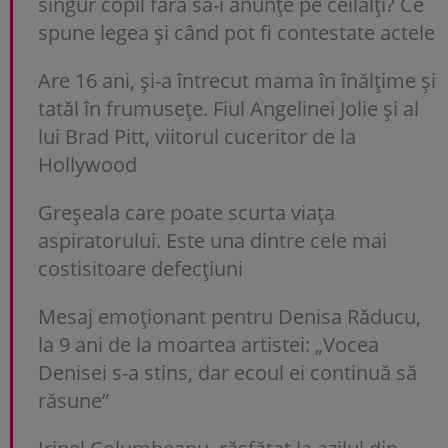
singur copil fără să-i anunțe pe ceilalți? Ce
spune legea și când pot fi contestate actele
Are 16 ani, și-a întrecut mama în înălțime și
tatăl în frumusețe. Fiul Angelinei Jolie și al
lui Brad Pitt, viitorul cuceritor de la
Hollywood
Greșeala care poate scurta viața
aspiratorului. Este una dintre cele mai
costisitoare defecțiuni
Mesaj emoționant pentru Denisa Răducu,
la 9 ani de la moartea artistei: „Vocea
Denisei s-a stins, dar ecoul ei continuă să
răsune”