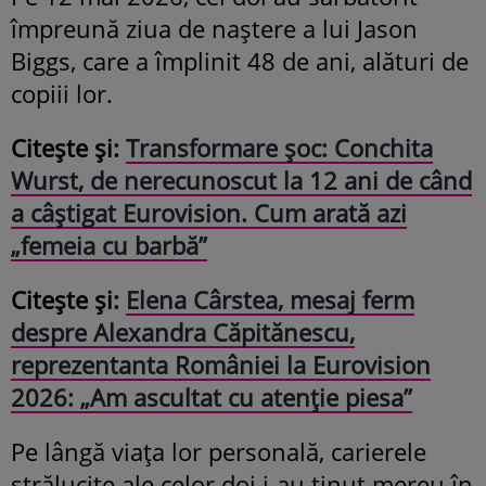
împreună ziua de naștere a lui Jason
Biggs, care a împlinit 48 de ani, alături de
copiii lor.
Citește și:
Transformare șoc: Conchita
Wurst, de nerecunoscut la 12 ani de când
a câștigat Eurovision. Cum arată azi
„femeia cu barbă”
Citește și:
Elena Cârstea, mesaj ferm
despre Alexandra Căpitănescu,
reprezentanta României la Eurovision
2026: „Am ascultat cu atenție piesa”
Pe lângă viața lor personală, carierele
strălucite ale celor doi i-au ținut mereu în