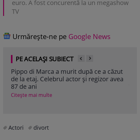
euro. A fost concurentă la un megashow
TV
Urmărește-ne pe
Google News
PE ACELAȘI SUBIECT
Pippo di Marca a murit după ce a căzut
Ște
de la etaj. Celebrul actor și regizor avea
mam
87 de ani
împ
Citește mai multe
Cite
Actori
divort