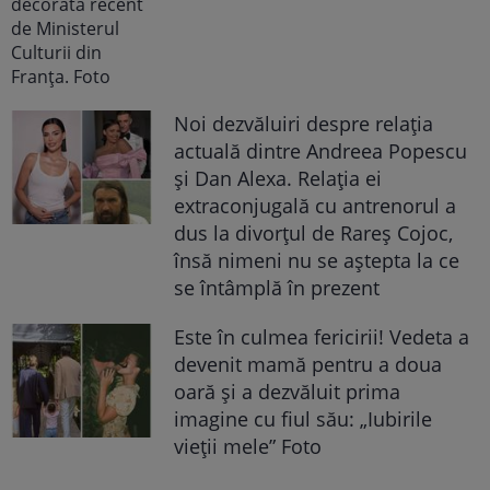
Noi dezvăluiri despre relația
actuală dintre Andreea Popescu
și Dan Alexa. Relația ei
extraconjugală cu antrenorul a
dus la divorțul de Rareș Cojoc,
însă nimeni nu se aștepta la ce
se întâmplă în prezent
Este în culmea fericirii! Vedeta a
devenit mamă pentru a doua
oară și a dezvăluit prima
imagine cu fiul său: „Iubirile
vieții mele” Foto