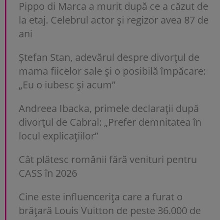
Pippo di Marca a murit după ce a căzut de
la etaj. Celebrul actor și regizor avea 87 de
ani
Ștefan Stan, adevărul despre divorțul de
mama fiicelor sale și o posibilă împăcare:
„Eu o iubesc și acum”
Andreea Ibacka, primele declarații după
divorțul de Cabral: „Prefer demnitatea în
locul explicațiilor”
Cât plătesc românii fără venituri pentru
CASS în 2026
Cine este influencerița care a furat o
brățară Louis Vuitton de peste 36.000 de