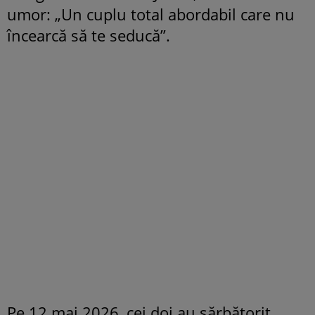
umor: „Un cuplu total abordabil care nu
încearcă să te seducă”.
Pe 12 mai 2026, cei doi au sărbătorit