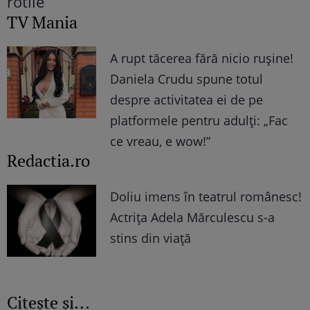
TV Mania
A rupt tăcerea fără nicio rușine!
Daniela Crudu spune totul
despre activitatea ei de pe
platformele pentru adulți: „Fac
ce vreau, e wow!”
Redactia.ro
Doliu imens în teatrul românesc!
Actrița Adela Mărculescu s-a
stins din viață
Citește și...