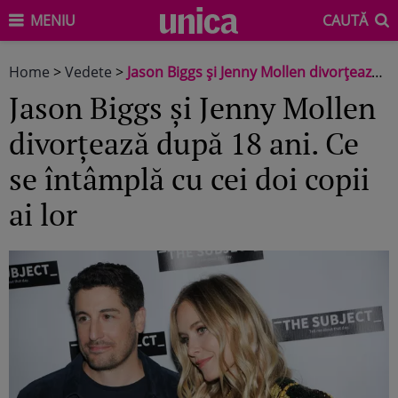
MENIU
CAUTĂ
Home
>
Vedete
>
Jason Biggs și Jenny Mollen divorțează după 18 ani. Ce se întâmplă cu cei doi copii ai lor
Jason Biggs și Jenny Mollen
divorțează după 18 ani. Ce
se întâmplă cu cei doi copii
ai lor