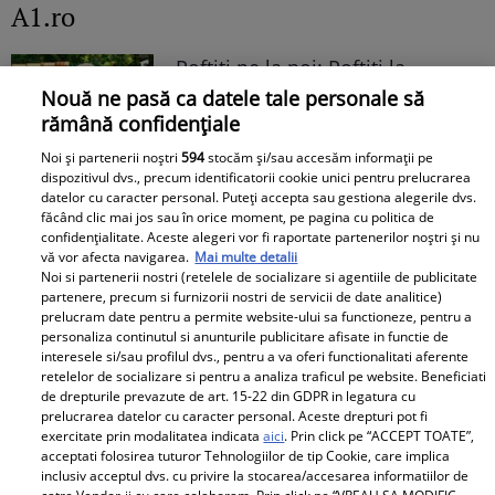
A1.ro
Poftiți pe la noi: Poftiți la
întrecere. Mirela Vaida și
Nouă ne pasă ca datele tale personale să
Adriana Trandafir, în centrul
rămână confidențiale
atenției după provocarea lui Nea
Noi și partenerii noștri
594
stocăm și/sau accesăm informații pe
Mărin
dispozitivul dvs., precum identificatorii cookie unici pentru prelucrarea
datelor cu caracter personal. Puteți accepta sau gestiona alegerile dvs.
făcând clic mai jos sau în orice moment, pe pagina cu politica de
confidențialitate. Aceste alegeri vor fi raportate partenerilor noștri și nu
vă vor afecta navigarea.
Mai multe detalii
Noi si partenerii nostri (retelele de socializare si agentiile de publicitate
partenere, precum si furnizorii nostri de servicii de date analitice)
prelucram date pentru a permite website-ului sa functioneze, pentru a
personaliza continutul si anunturile publicitare afisate in functie de
interesele si/sau profilul dvs., pentru a va oferi functionalitati aferente
retelelor de socializare si pentru a analiza traficul pe website. Beneficiati
de drepturile prevazute de art. 15-22 din GDPR in legatura cu
prelucrarea datelor cu caracter personal. Aceste drepturi pot fi
exercitate prin modalitatea indicata
aici
. Prin click pe “ACCEPT TOATE”,
acceptati folosirea tuturor Tehnologiilor de tip Cookie, care implica
inclusiv acceptul dvs. cu privire la stocarea/accesarea informatiilor de