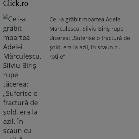
Click.ro
Ce i-a grăbit moartea Adelei
Mărculescu. Silviu Biriș rupe
tăcerea: „Suferise o fractură de
șold, era la azil, în scaun cu
rotile”