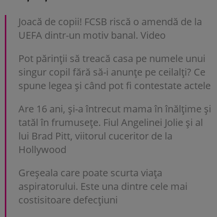
Joacă de copii! FCSB riscă o amendă de la
UEFA dintr-un motiv banal. Video
Pot părinții să treacă casa pe numele unui
singur copil fără să-i anunțe pe ceilalți? Ce
spune legea și când pot fi contestate actele
Are 16 ani, și-a întrecut mama în înălțime și
tatăl în frumusețe. Fiul Angelinei Jolie și al
lui Brad Pitt, viitorul cuceritor de la
Hollywood
Greșeala care poate scurta viața
aspiratorului. Este una dintre cele mai
costisitoare defecțiuni