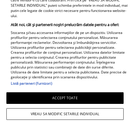
catre Vendor-ii cu care colaboram. Prin click pe “VREAU SA MODIFIC
SETARILE INDIVIDUAL” puteti schimba preferintele in mod individual, mai
putin cele legate de cookie strict necesare pentru functionarea website-
ului.
Atât noi, cât și partenerii noștri prelucrăm datele pentru a oferi:
Stocarea și/sau accesarea informațiilor de pe un dispozitiv. Utilizarea
profilurilor pentru selectarea conținutului personalizat. Măsurarea
performanței reclamelor. Dezvoltarea și îmbunătățirea serviciilor.
Utilizarea profilurilor pentru selectarea publicității personalizate.
Crearea profilurilor de conținut personalizat. Utilizarea datelor limitate
pentru a selecta conținutul. Crearea profilurilor pentru publicitate
personalizată. Măsurarea performanței conținutului. Înțelegerea
publicului prin statistici sau combinații de date din surse diferite.
Utilizarea de date limitate pentru a selecta publicitatea. Date precise de
geolocație și identificarea prin scanarea dispozitivului.
Listă parteneri (furnizori)
ACCEPT TOATE
VREAU SA MODIFIC SETARILE INDIVIDUAL