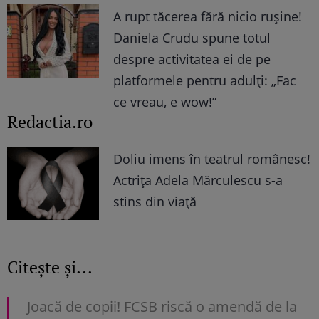
A rupt tăcerea fără nicio rușine!
Daniela Crudu spune totul
despre activitatea ei de pe
platformele pentru adulți: „Fac
ce vreau, e wow!”
Redactia.ro
Doliu imens în teatrul românesc!
Actrița Adela Mărculescu s-a
stins din viață
Citește și...
Joacă de copii! FCSB riscă o amendă de la