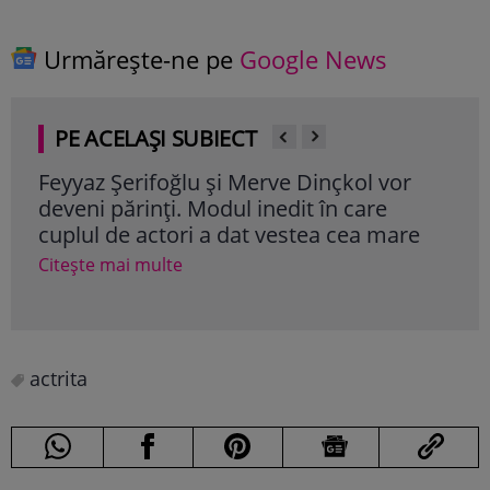
Urmărește-ne pe
Google News
PE ACELAȘI SUBIECT
Feyyaz Şerifoğlu și Merve Dinçkol vor
Ode
deveni părinți. Modul inedit în care
pri
cuplul de actori a dat vestea cea mare
va 
Citește mai multe
Cite
actrita