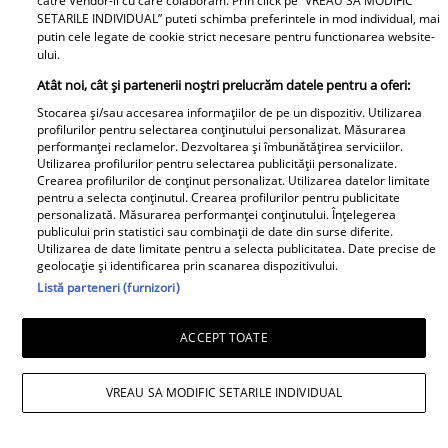
catre Vendor-ii cu care colaboram. Prin click pe “VREAU SA MODIFIC
SETARILE INDIVIDUAL” puteti schimba preferintele in mod individual, mai
putin cele legate de cookie strict necesare pentru functionarea website-
Noi dezvăluiri despre relația
ului.
actuală dintre Andreea Popescu
Atât noi, cât și partenerii noștri prelucrăm datele pentru a oferi:
și Dan Alexa. Relația ei
Stocarea și/sau accesarea informațiilor de pe un dispozitiv. Utilizarea
extraconjugală cu antrenorul a
profilurilor pentru selectarea conținutului personalizat. Măsurarea
performanței reclamelor. Dezvoltarea și îmbunătățirea serviciilor.
dus la divorțul de Rareș Cojoc,
Utilizarea profilurilor pentru selectarea publicității personalizate.
însă nimeni nu se aștepta la ce
Crearea profilurilor de conținut personalizat. Utilizarea datelor limitate
pentru a selecta conținutul. Crearea profilurilor pentru publicitate
se întâmplă în prezent
personalizată. Măsurarea performanței conținutului. Înțelegerea
publicului prin statistici sau combinații de date din surse diferite.
Este în culmea fericirii! Vedeta a
Utilizarea de date limitate pentru a selecta publicitatea. Date precise de
geolocație și identificarea prin scanarea dispozitivului.
devenit mamă pentru a doua
Listă parteneri (furnizori)
oară și a dezvăluit prima
imagine cu fiul său: „Iubirile
ACCEPT TOATE
vieții mele” Foto
VREAU SA MODIFIC SETARILE INDIVIDUAL
A1.ro
Poftiți pe la noi: Poftiți la