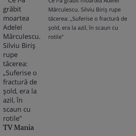
Ce i-a grăbit moartea Adelei
Mărculescu. Silviu Biriș rupe
tăcerea: „Suferise o fractură de
șold, era la azil, în scaun cu
rotile”
TV Mania