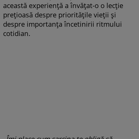
această experiență a învățat-o o lecție
prețioasă despre prioritățile vieții și
despre importanța încetinirii ritmului
cotidian.
„Îmi place cum sarcina te obligă să