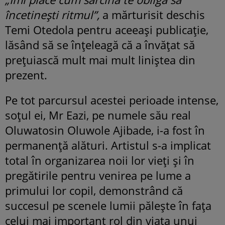
încetinești ritmul”,
a mărturisit deschis
Temi Otedola pentru aceeași publicație,
lăsând să se înțeleagă că a învățat să
prețuiască mult mai mult liniștea din
prezent.
Pe tot parcursul acestei perioade intense,
soțul ei, Mr Eazi, pe numele său real
Oluwatosin Oluwole Ajibade, i-a fost în
permanență alături. Artistul s-a implicat
total în organizarea noii lor vieți și în
pregătirile pentru venirea pe lume a
primului lor copil, demonstrând că
succesul pe scenele lumii pălește în fața
celui mai important rol din viața unui