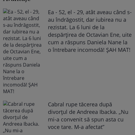
Ea - 52, el - 29, atât aveau când s-
au îndrăgostit, dar iubirea nu a
rezistat. La 6 luni de la
despărțirea de Octavian Ene, uite
cum a răspuns Daniela Nane la
o întrebare incomodă! ȘAH MAT!
Cabral rupe tăcerea după
divorțul de Andreea Ibacka. „Nu
mi-a convenit să spun asta cu
voce tare. M-a afectat”