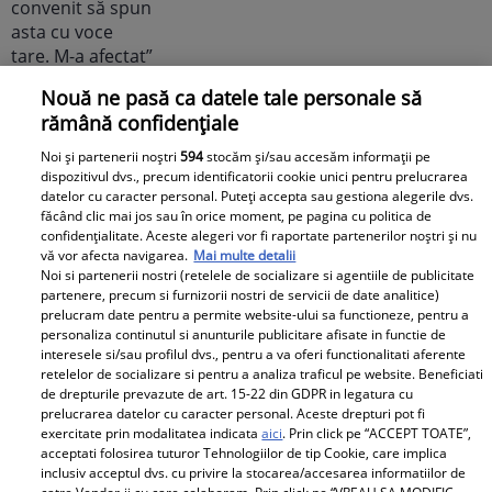
Nouă ne pasă ca datele tale personale să
Elle
rămână confidențiale
Noi și partenerii noștri
594
stocăm și/sau accesăm informații pe
O mai ții minte pe Janine Sârbu?
dispozitivul dvs., precum identificatorii cookie unici pentru prelucrarea
Cum arată și cu ce se ocupă
datelor cu caracter personal. Puteți accepta sau gestiona alegerile dvs.
acum fosta soție a lui Adrian
făcând clic mai jos sau în orice moment, pe pagina cu politica de
confidențialitate. Aceste alegeri vor fi raportate partenerilor noștri și nu
Sârbu și unul dintre cele mai
vă vor afecta navigarea.
Mai multe detalii
apreciate modele din anii 90. A
Noi si partenerii nostri (retelele de socializare si agentiile de publicitate
partenere, precum si furnizorii nostri de servicii de date analitice)
fost decorată recent de
prelucram date pentru a permite website-ului sa functioneze, pentru a
Ministerul Culturii din Franța.
personaliza continutul si anunturile publicitare afisate in functie de
Foto
interesele si/sau profilul dvs., pentru a va oferi functionalitati aferente
retelelor de socializare si pentru a analiza traficul pe website. Beneficiati
de drepturile prevazute de art. 15-22 din GDPR in legatura cu
prelucrarea datelor cu caracter personal. Aceste drepturi pot fi
exercitate prin modalitatea indicata
aici
. Prin click pe “ACCEPT TOATE”,
acceptati folosirea tuturor Tehnologiilor de tip Cookie, care implica
inclusiv acceptul dvs. cu privire la stocarea/accesarea informatiilor de