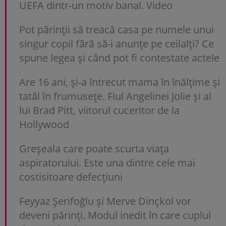
UEFA dintr-un motiv banal. Video
Pot părinții să treacă casa pe numele unui
singur copil fără să-i anunțe pe ceilalți? Ce
spune legea și când pot fi contestate actele
Are 16 ani, și-a întrecut mama în înălțime și
tatăl în frumusețe. Fiul Angelinei Jolie și al
lui Brad Pitt, viitorul cuceritor de la
Hollywood
Greșeala care poate scurta viața
aspiratorului. Este una dintre cele mai
costisitoare defecțiuni
Feyyaz Şerifoğlu și Merve Dinçkol vor
deveni părinți. Modul inedit în care cuplul