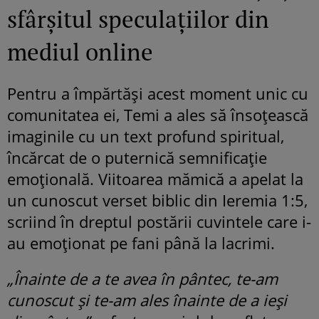
sfârșitul speculațiilor din
mediul online
Pentru a împărtăși acest moment unic cu
comunitatea ei, Temi a ales să însoțească
imaginile cu un text profund spiritual,
încărcat de o puternică semnificație
emoțională. Viitoarea mămică a apelat la
un cunoscut verset biblic din Ieremia 1:5,
scriind în dreptul postării cuvintele care i-
au emoționat pe fani până la lacrimi.
„Înainte de a te avea în pântec, te-am
cunoscut și te-am ales înainte de a ieși