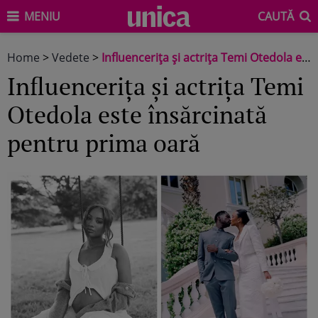
MENIU
CAUTĂ
Home
>
Vedete
>
Influencerița și actrița Temi Otedola este însărcinată pentru prima oară
Influencerița și actrița Temi
Otedola este însărcinată
pentru prima oară