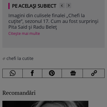
PE ACELAȘI SUBIECT
Imagini din culisele finalei „Chefi la
Bia
cuțite”, sezonul 17. Cum au fost surprinși
Mar
Pita Said și Radu Beleț
nu 
"Che
Citește mai multe
Cite
chefi la cutite
Recomandări