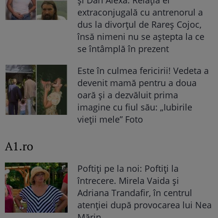
extraconjugală cu antrenorul a
dus la divorțul de Rareș Cojoc,
însă nimeni nu se aștepta la ce
se întâmplă în prezent
Este în culmea fericirii! Vedeta a
devenit mamă pentru a doua
oară și a dezvăluit prima
imagine cu fiul său: „Iubirile
vieții mele” Foto
A1.ro
Poftiți pe la noi: Poftiți la
întrecere. Mirela Vaida și
Adriana Trandafir, în centrul
atenției după provocarea lui Nea
Mărin