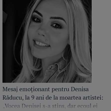
Mesaj emoționant pentru Denisa
Răducu, la 9 ani de la moartea artistei:
„Vocea Denisei s-a stins, dar ecoul ei