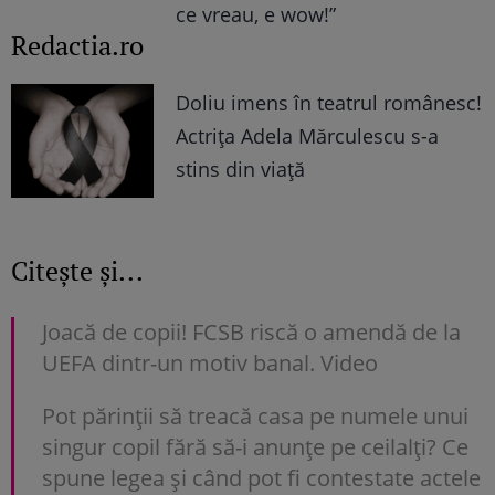
ce vreau, e wow!”
Redactia.ro
Doliu imens în teatrul românesc!
Actrița Adela Mărculescu s-a
stins din viață
Citește și...
Joacă de copii! FCSB riscă o amendă de la
UEFA dintr-un motiv banal. Video
Pot părinții să treacă casa pe numele unui
singur copil fără să-i anunțe pe ceilalți? Ce
spune legea și când pot fi contestate actele