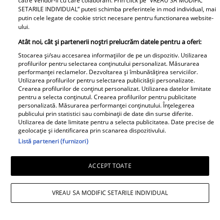
catre Vendor-ii cu care colaboram. Prin click pe “VREAU SA MODIFIC
SETARILE INDIVIDUAL” puteti schimba preferintele in mod individual, mai
putin cele legate de cookie strict necesare pentru functionarea website-
ului.
Atât noi, cât și partenerii noștri prelucrăm datele pentru a oferi:
Stocarea și/sau accesarea informațiilor de pe un dispozitiv. Utilizarea
profilurilor pentru selectarea conținutului personalizat. Măsurarea
performanței reclamelor. Dezvoltarea și îmbunătățirea serviciilor.
Utilizarea profilurilor pentru selectarea publicității personalizate.
Crearea profilurilor de conținut personalizat. Utilizarea datelor limitate
pentru a selecta conținutul. Crearea profilurilor pentru publicitate
personalizată. Măsurarea performanței conținutului. Înțelegerea
publicului prin statistici sau combinații de date din surse diferite.
Utilizarea de date limitate pentru a selecta publicitatea. Date precise de
geolocație și identificarea prin scanarea dispozitivului.
Listă parteneri (furnizori)
ACCEPT TOATE
Andreea Popescu și fosta soacră, schimb
de replici. Ce i-a spus mama lui Rareș
VREAU SA MODIFIC SETARILE INDIVIDUAL
Cojoc influenceriței: „Am găsit soluția”