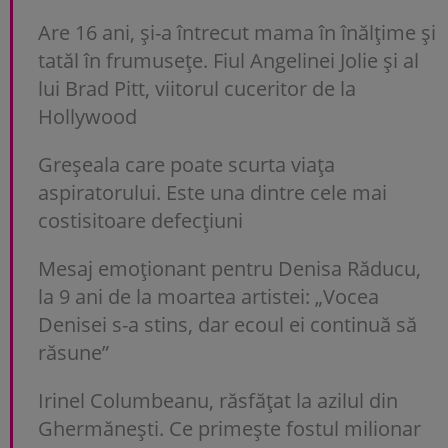
Are 16 ani, și-a întrecut mama în înălțime și
tatăl în frumusețe. Fiul Angelinei Jolie și al
lui Brad Pitt, viitorul cuceritor de la
Hollywood
Greșeala care poate scurta viața
aspiratorului. Este una dintre cele mai
costisitoare defecțiuni
Mesaj emoționant pentru Denisa Răducu,
la 9 ani de la moartea artistei: „Vocea
Denisei s-a stins, dar ecoul ei continuă să
răsune”
Irinel Columbeanu, răsfățat la azilul din
Ghermănești. Ce primește fostul milionar