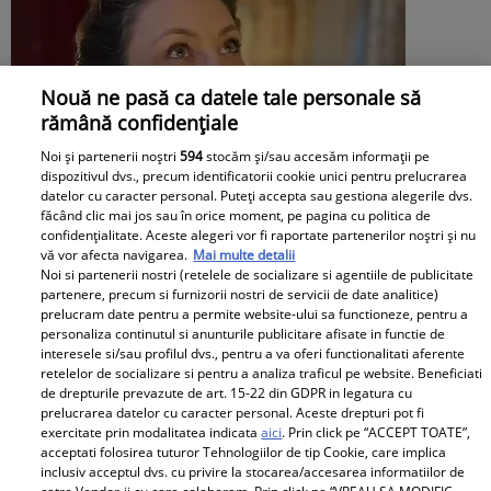
Nouă ne pasă ca datele tale personale să
rămână confidențiale
Noi și partenerii noștri
594
stocăm și/sau accesăm informații pe
dispozitivul dvs., precum identificatorii cookie unici pentru prelucrarea
datelor cu caracter personal. Puteți accepta sau gestiona alegerile dvs.
făcând clic mai jos sau în orice moment, pe pagina cu politica de
confidențialitate. Aceste alegeri vor fi raportate partenerilor noștri și nu
vă vor afecta navigarea.
Mai multe detalii
Noi si partenerii nostri (retelele de socializare si agentiile de publicitate
partenere, precum si furnizorii nostri de servicii de date analitice)
Daniela Nane, dezvăluiri după
prelucram date pentru a permite website-ului sa functioneze, pentru a
personaliza continutul si anunturile publicitare afisate in functie de
despărțirea de Octavian Ene. Cum se
interesele si/sau profilul dvs., pentru a va oferi functionalitati aferente
retelelor de socializare si pentru a analiza traficul pe website. Beneficiati
simte actrița: „Nu simt nicio lipsă”
de drepturile prevazute de art. 15-22 din GDPR in legatura cu
prelucrarea datelor cu caracter personal. Aceste drepturi pot fi
exercitate prin modalitatea indicata
aici
. Prin click pe “ACCEPT TOATE”,
acceptati folosirea tuturor Tehnologiilor de tip Cookie, care implica
inclusiv acceptul dvs. cu privire la stocarea/accesarea informatiilor de