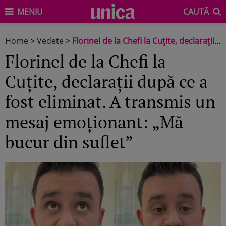
MENIU
CAUTĂ
Home
>
Vedete
>
Florinel de la Chefi la Cuțite, declarații după ce a fost eliminat. A transmis un mesaj emoționant: „Mă bucur din suflet”
Florinel de la Chefi la
Cuțite, declarații după ce a
fost eliminat. A transmis un
mesaj emoționant: „Mă
bucur din suflet”