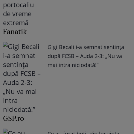
Fanatik
Gigi Becali i-a semnat sentința
după FCSB – Auda 2-3: „Nu va
mai intra niciodată!”
GSP.ro
Ce au furat hoții din locuința