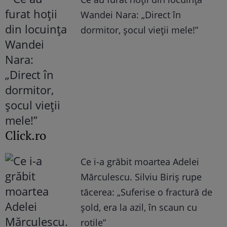
Wandei Nara: „Direct în
dormitor, șocul vieții mele!”
Click.ro
Ce i-a grăbit moartea Adelei
Mărculescu. Silviu Biriș rupe
tăcerea: „Suferise o fractură de
șold, era la azil, în scaun cu
rotile”