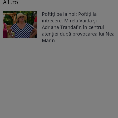
A1.ro
Poftiți pe la noi: Poftiți la
întrecere. Mirela Vaida și
Adriana Trandafir, în centrul
atenției după provocarea lui Nea
Mărin