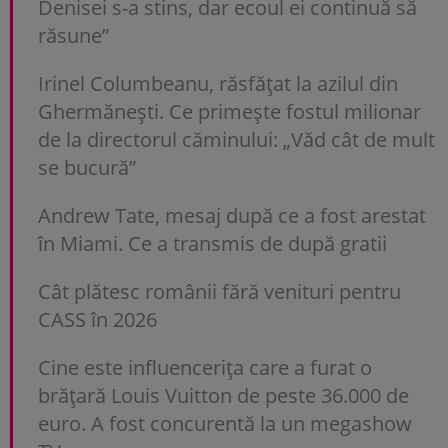
Denisei s-a stins, dar ecoul ei continuă să
răsune”
Irinel Columbeanu, răsfățat la azilul din
Ghermănești. Ce primește fostul milionar
de la directorul căminului: „Văd cât de mult
se bucură”
Andrew Tate, mesaj după ce a fost arestat
în Miami. Ce a transmis de după gratii
Cât plătesc românii fără venituri pentru
CASS în 2026
Cine este influencerița care a furat o
brățară Louis Vuitton de peste 36.000 de
euro. A fost concurentă la un megashow