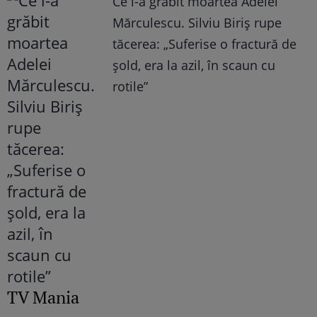
Ce i-a grăbit moartea Adelei
Mărculescu. Silviu Biriș rupe
tăcerea: „Suferise o fractură de
șold, era la azil, în scaun cu
rotile”
TV Mania