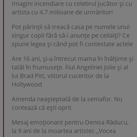
Imagini incendiare cu celebrul jucător și cu
artista cu 4.7 milioane de urmăritori
Pot părinții să treacă casa pe numele unui
singur copil fără să-i anunțe pe ceilalți? Ce
spune legea și când pot fi contestate actele
Are 16 ani, și-a întrecut mama în înălțime și
tatăl în frumusețe. Fiul Angelinei Jolie și al
lui Brad Pitt, viitorul cuceritor de la
Hollywood
Amenda neașteptată de la semafor. Nu
contează că ești oprit
Mesaj emoționant pentru Denisa Răducu,
la 9 ani de la moartea artistei: „Vocea