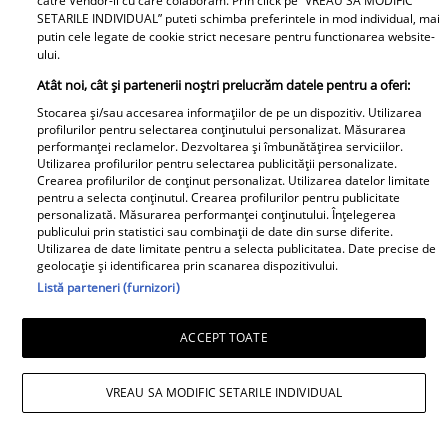
catre Vendor-ii cu care colaboram. Prin click pe “VREAU SA MODIFIC
SETARILE INDIVIDUAL” puteti schimba preferintele in mod individual, mai
putin cele legate de cookie strict necesare pentru functionarea website-
Andreea Popescu și fosta soacră, schimb
ului.
de replici. Ce i-a spus mama lui Rareș
Atât noi, cât și partenerii noștri prelucrăm datele pentru a oferi:
Stocarea și/sau accesarea informațiilor de pe un dispozitiv. Utilizarea
Cojoc influenceriței: „Am găsit soluția”
profilurilor pentru selectarea conținutului personalizat. Măsurarea
performanței reclamelor. Dezvoltarea și îmbunătățirea serviciilor.
Utilizarea profilurilor pentru selectarea publicității personalizate.
Crearea profilurilor de conținut personalizat. Utilizarea datelor limitate
pentru a selecta conținutul. Crearea profilurilor pentru publicitate
personalizată. Măsurarea performanței conținutului. Înțelegerea
publicului prin statistici sau combinații de date din surse diferite.
Utilizarea de date limitate pentru a selecta publicitatea. Date precise de
geolocație și identificarea prin scanarea dispozitivului.
Listă parteneri (furnizori)
ACCEPT TOATE
VREAU SA MODIFIC SETARILE INDIVIDUAL