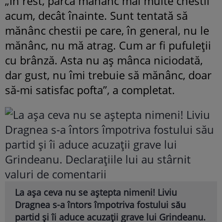
„În rest, parcă mănânc mai multe chestii
acum, decât înainte. Sunt tentată să
mănânc chestii pe care, în general, nu le
mănânc, nu mă atrag. Cum ar fi pufuleții
cu brânză. Asta nu aș mânca niciodată,
dar gust, nu îmi trebuie să mănânc, doar
să-mi satisfac pofta”, a completat.
La așa ceva nu se aștepta nimeni! Liviu
Dragnea s-a întors împotriva fostului său
partid și îi aduce acuzații grave lui Grindeanu.