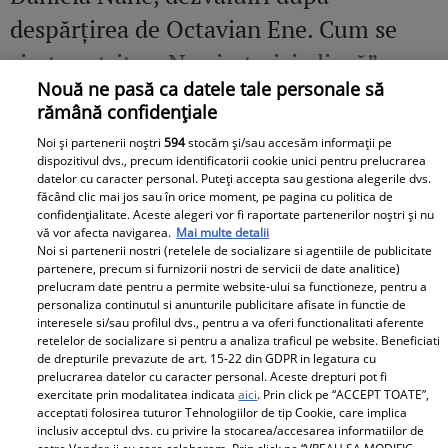
despărțirea de Octavian Ene. Cum se
simte actrița: „Nu simt nicio lipsă”
Nouă ne pasă ca datele tale personale să
rămână confidențiale
Noi și partenerii noștri
594
stocăm și/sau accesăm informații pe
dispozitivul dvs., precum identificatorii cookie unici pentru prelucrarea
datelor cu caracter personal. Puteți accepta sau gestiona alegerile dvs.
făcând clic mai jos sau în orice moment, pe pagina cu politica de
confidențialitate. Aceste alegeri vor fi raportate partenerilor noștri și nu
vă vor afecta navigarea.
Mai multe detalii
Noi si partenerii nostri (retelele de socializare si agentiile de publicitate
partenere, precum si furnizorii nostri de servicii de date analitice)
prelucram date pentru a permite website-ului sa functioneze, pentru a
personaliza continutul si anunturile publicitare afisate in functie de
interesele si/sau profilul dvs., pentru a va oferi functionalitati aferente
retelelor de socializare si pentru a analiza traficul pe website. Beneficiati
de drepturile prevazute de art. 15-22 din GDPR in legatura cu
prelucrarea datelor cu caracter personal. Aceste drepturi pot fi
exercitate prin modalitatea indicata
aici
. Prin click pe “ACCEPT TOATE”,
acceptati folosirea tuturor Tehnologiilor de tip Cookie, care implica
inclusiv acceptul dvs. cu privire la stocarea/accesarea informatiilor de