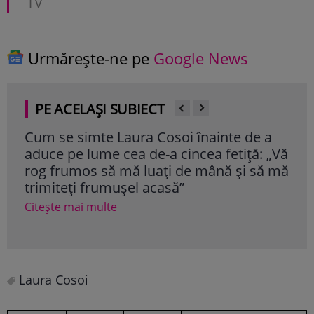
TV
Urmărește-ne pe
Google News
PE ACELAȘI SUBIECT
Cum se simte Laura Cosoi înainte de a
Lau
aduce pe lume cea de-a cincea fetiță: „Vă
din
rog frumos să mă luați de mână și să mă
ani
trimiteți frumușel acasă”
Cite
Citește mai multe
Laura Cosoi