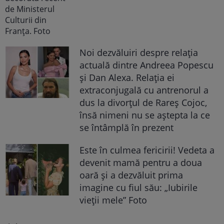
Noi dezvăluiri despre relația
actuală dintre Andreea Popescu
și Dan Alexa. Relația ei
extraconjugală cu antrenorul a
dus la divorțul de Rareș Cojoc,
însă nimeni nu se aștepta la ce
se întâmplă în prezent
Este în culmea fericirii! Vedeta a
devenit mamă pentru a doua
oară și a dezvăluit prima
imagine cu fiul său: „Iubirile
vieții mele” Foto