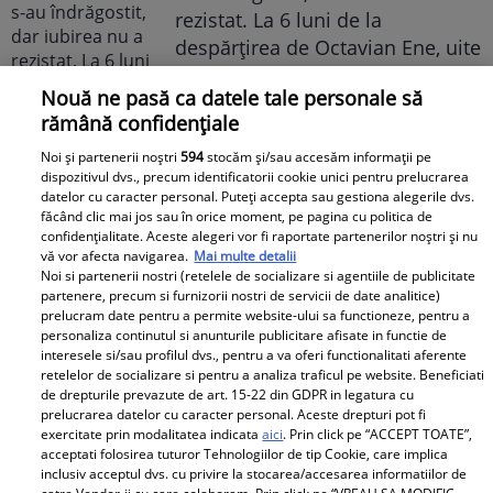
rezistat. La 6 luni de la
despărțirea de Octavian Ene, uite
cum a răspuns Daniela Nane la
Nouă ne pasă ca datele tale personale să
o întrebare incomodă! ȘAH MAT!
rămână confidențiale
Noi și partenerii noștri
594
stocăm și/sau accesăm informații pe
dispozitivul dvs., precum identificatorii cookie unici pentru prelucrarea
datelor cu caracter personal. Puteți accepta sau gestiona alegerile dvs.
făcând clic mai jos sau în orice moment, pe pagina cu politica de
confidențialitate. Aceste alegeri vor fi raportate partenerilor noștri și nu
vă vor afecta navigarea.
Mai multe detalii
Noi si partenerii nostri (retelele de socializare si agentiile de publicitate
partenere, precum si furnizorii nostri de servicii de date analitice)
Cabral rupe tăcerea după
prelucram date pentru a permite website-ului sa functioneze, pentru a
divorțul de Andreea Ibacka. „Nu
personaliza continutul si anunturile publicitare afisate in functie de
mi-a convenit să spun asta cu
interesele si/sau profilul dvs., pentru a va oferi functionalitati aferente
retelelor de socializare si pentru a analiza traficul pe website. Beneficiati
voce tare. M-a afectat”
de drepturile prevazute de art. 15-22 din GDPR in legatura cu
prelucrarea datelor cu caracter personal. Aceste drepturi pot fi
exercitate prin modalitatea indicata
aici
. Prin click pe “ACCEPT TOATE”,
acceptati folosirea tuturor Tehnologiilor de tip Cookie, care implica
inclusiv acceptul dvs. cu privire la stocarea/accesarea informatiilor de