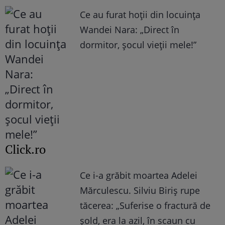
Ce au furat hoții din locuința
Wandei Nara: „Direct în
dormitor, șocul vieții mele!”
Click.ro
Ce i-a grăbit moartea Adelei
Mărculescu. Silviu Biriș rupe
tăcerea: „Suferise o fractură de
șold, era la azil, în scaun cu