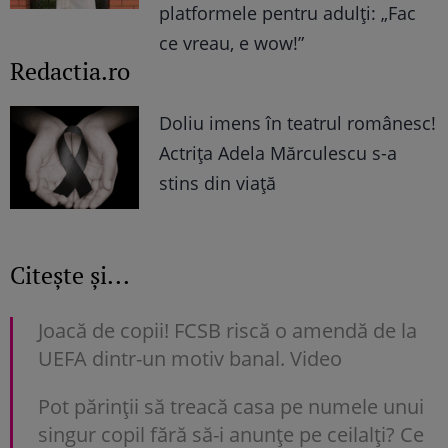
platformele pentru adulți: „Fac
ce vreau, e wow!”
Redactia.ro
Doliu imens în teatrul românesc!
Actrița Adela Mărculescu s-a
stins din viață
Citește și...
Joacă de copii! FCSB riscă o amendă de la
UEFA dintr-un motiv banal. Video
Pot părinții să treacă casa pe numele unui
singur copil fără să-i anunțe pe ceilalți? Ce