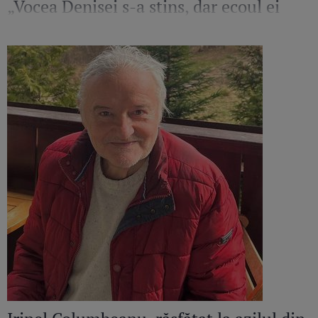
„Vocea Denisei s-a stins, dar ecoul ei
continuă să răsune”