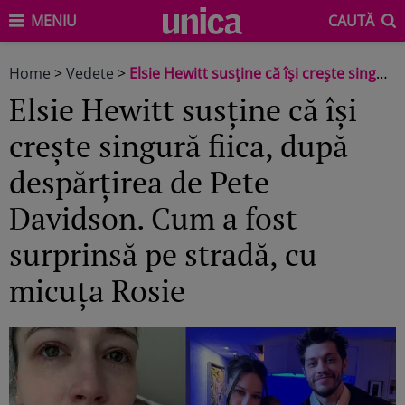
MENIU
CAUTĂ
Home
>
Vedete
>
Elsie Hewitt susține că își crește singură fiica, după despărțirea de Pete Davidson. Cum a fost surprinsă pe stradă, cu micuța Rosie
Elsie Hewitt susține că își
crește singură fiica, după
despărțirea de Pete
Davidson. Cum a fost
surprinsă pe stradă, cu
micuța Rosie