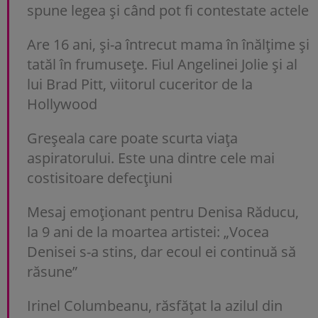
spune legea și când pot fi contestate actele
Are 16 ani, și-a întrecut mama în înălțime și
tatăl în frumusețe. Fiul Angelinei Jolie și al
lui Brad Pitt, viitorul cuceritor de la
Hollywood
Greșeala care poate scurta viața
aspiratorului. Este una dintre cele mai
costisitoare defecțiuni
Mesaj emoționant pentru Denisa Răducu,
la 9 ani de la moartea artistei: „Vocea
Denisei s-a stins, dar ecoul ei continuă să
răsune”
Irinel Columbeanu, răsfățat la azilul din