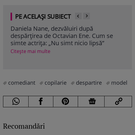
PE ACELAȘI SUBIECT
Daniela Nane, dezvăluiri după
Mag
despărțirea de Octavian Ene. Cum se
pe f
simte actrița: „Nu simt nicio lipsă”
Nea
văz
Citește mai multe
Cite
comediant
copilarie
despartire
model
Recomandări