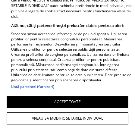
catre Vendor-ii cu care colaboram. Prin click pe “VREAU SA MODIFIC
SETARILE INDIVIDUAL” puteti schimba preferintele in mod individual, mai
Elle
putin cele legate de cookie strict necesare pentru functionarea website-
ului.
O mai ții minte pe Janine Sârbu?
Atât noi, cât și partenerii noștri prelucrăm datele pentru a oferi:
Cum arată și cu ce se ocupă
Stocarea și/sau accesarea informațiilor de pe un dispozitiv. Utilizarea
acum fosta soție a lui Adrian
profilurilor pentru selectarea conținutului personalizat. Măsurarea
performanței reclamelor. Dezvoltarea și îmbunătățirea serviciilor.
Sârbu și unul dintre cele mai
Utilizarea profilurilor pentru selectarea publicității personalizate.
apreciate modele din anii 90. A
Crearea profilurilor de conținut personalizat. Utilizarea datelor limitate
pentru a selecta conținutul. Crearea profilurilor pentru publicitate
fost decorată recent de
personalizată. Măsurarea performanței conținutului. Înțelegerea
Ministerul Culturii din Franța.
publicului prin statistici sau combinații de date din surse diferite.
Utilizarea de date limitate pentru a selecta publicitatea. Date precise de
Foto
geolocație și identificarea prin scanarea dispozitivului.
Listă parteneri (furnizori)
ACCEPT TOATE
VREAU SA MODIFIC SETARILE INDIVIDUAL
Noi dezvăluiri despre relația