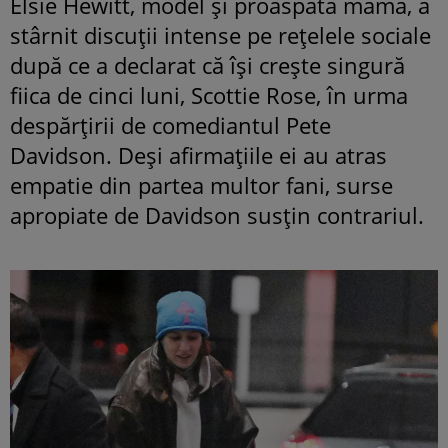
Elsie Hewitt, model și proaspătă mamă, a
stârnit discuții intense pe rețelele sociale
după ce a declarat că își crește singură
fiica de cinci luni, Scottie Rose, în urma
despărțirii de comediantul Pete
Davidson. Deși afirmațiile ei au atras
empatie din partea multor fani, surse
apropiate de Davidson susțin contrariul.