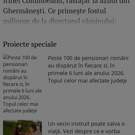
Irinel Columbeanu, răsfățat la azilul din
Ghermănești. Ce primește fostul
milionar de la directorul căminului:
„Văd cât de mult se bucură”
Proiecte speciale
Peste 100 de pensionari români
au dispărut în fiecare zi, în
primele 6 luni ale anului 2026.
Topul celor mai afectate județe
Un vecin instruit poate salva o
viață. Vezi despre ce e vorba