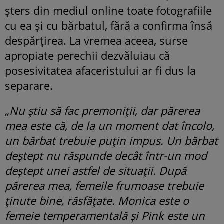
șters din mediul online toate fotografiile
cu ea și cu bărbatul, fără a confirma însă
despărțirea. La vremea aceea, surse
apropiate perechii dezvăluiau că
posesivitatea afaceristului ar fi dus la
separare.
„Nu știu să fac premoniții, dar părerea
mea este că, de la un moment dat încolo,
un bărbat trebuie puțin impus. Un bărbat
deștept nu răspunde decât într-un mod
deștept unei astfel de situații. După
părerea mea, femeile frumoase trebuie
ținute bine, răsfățate. Monica este o
femeie temperamentală și Pink este un