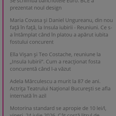
Se schimbă bancnotele Euro. BCE a
prezentat noul design
Maria Covasa și Daniel Ungureanu, din nou
față în față, la Insula iubirii - Reuniuni. Ce s-
a întâmplat când în platou a apărut iubita
fostului concurent
Ella Vișan și Teo Costache, reuniune la
„Insula Iubirii”. Cum a reacționat fosta
concurentă când l-a văzut
Adela Mărculescu a murit la 87 de ani.
Actrița Teatrului Național București se afla
internată în azil
Motorina standard se apropie de 10 lei/l,
vineri, 24 iulie 2026. Cât costă litrul de