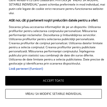
catre Vendor-ii cu care colaboram. Prin click pe “VREAU SA MODIFIC
SETARILE INDIVIDUAL” puteti schimba preferintele in mod individual, mai
putin cele legate de cookie strict necesare pentru functionarea website-
ului.
Atât noi, cât și partenerii noștri prelucrăm datele pentru a oferi:
Stocarea și/sau accesarea informațiilor de pe un dispozitiv. Utilizarea
profilurilor pentru selectarea conținutului personalizat. Măsurarea
performanței reclamelor. Dezvoltarea și îmbunătățirea serviciilor.
Utilizarea profilurilor pentru selectarea publicității personalizate.
Crearea profilurilor de conținut personalizat. Utilizarea datelor limitate
pentru a selecta conținutul. Crearea profilurilor pentru publicitate
personalizată. Măsurarea performanței conținutului. Înțelegerea
publicului prin statistici sau combinații de date din surse diferite.
Utilizarea de date limitate pentru a selecta publicitatea. Date precise de
geolocație și identificarea prin scanarea dispozitivului.
Listă parteneri (furnizori)
ACCEPT TOATE
VREAU SA MODIFIC SETARILE INDIVIDUAL