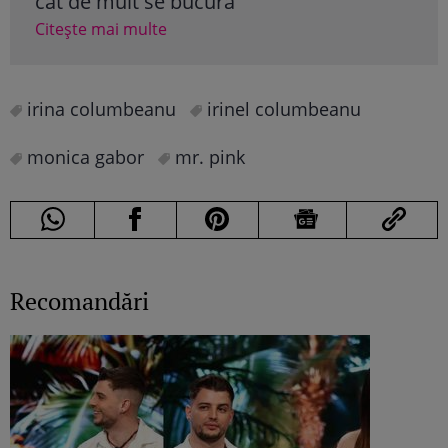
cât de mult se bucură”
Cite
Citește mai multe
irina columbeanu
irinel columbeanu
monica gabor
mr. pink
Recomandări