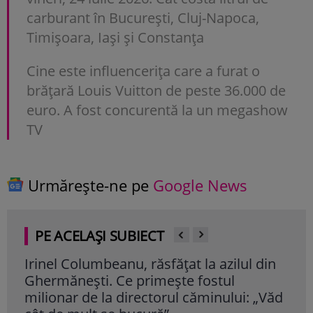
carburant în București, Cluj-Napoca,
Timișoara, Iași și Constanța
Cine este influencerița care a furat o
brățară Louis Vuitton de peste 36.000 de
euro. A fost concurentă la un megashow
TV
Urmărește-ne pe
Google News
PE ACELAȘI SUBIECT
Irinel Columbeanu, răsfățat la azilul din
Iri
Ghermănești. Ce primește fostul
Fost
milionar de la directorul căminului: „Văd
res