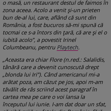
o masă, un restaurant destul de faimos în
zona aceea. Acolo a venit și-un prieten
bun de-al lui, care, aflând că sunt din
România, a fost bucuros să-mi spună că
tocmai ce s-a întors din țară, că are și el o
iubită acolo”, a povestit Irinel
Columbeanu, pentru
Playtech
.
„Aceasta era chiar Flore (n.red.: Salalidis,
tânără care a devenit cunoscută drept
„blonda lui Iri”). Când americanul mi-a
arătat poza, am căzut pe jos, apoi m-am
tăvălit de râs scriind acest paragraf în
cartea mea pe care o voi lansa la
începutul lui iunie. I-am dat doar un sfat,