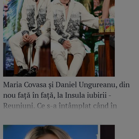
Maria Covasa și Daniel Ungureanu, din
nou față în față, la Insula iubirii -
Reuniuni. Ce s-a întâmplat când în
platou a apărut iubita fostului
concurent