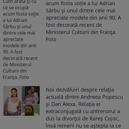
acum fosta soție a lui Adrian
Sârbu și unul dintre cele mai
apreciate modele din anii 90. A
fost decorată recent de
Ministerul Culturii din Franța.
Foto
Noi dezvăluiri despre relația
actuală dintre Andreea Popescu
și Dan Alexa. Relația ei
extraconjugală cu antrenorul a
dus la divorțul de Rareș Cojoc,
însă nimeni nu se aștepta la ce