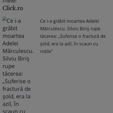
Click.ro
Ce i-a grăbit moartea Adelei
Mărculescu. Silviu Biriș rupe
tăcerea: „Suferise o fractură de
șold, era la azil, în scaun cu
rotile”