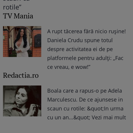
TV Mania
A rupt tăcerea fără nicio rușine!
Daniela Crudu spune totul
despre activitatea ei de pe
platformele pentru adulți: „Fac
ce vreau, e wow!”
Redactia.ro
Boala care a rapus-o pe Adela
Marculescu. De ce ajunsese in
scaun cu rotile: &quot;In urma
cu un an...&quot; Vezi mai mult