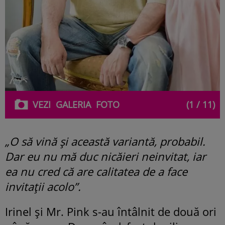
VEZI
GALERIA
FOTO
(1 / 11)
„O să vină și această variantă, probabil.
Dar eu nu mă duc nicăieri neinvitat, iar
ea nu cred că are calitatea de a face
invitații acolo”.
Irinel și Mr. Pink s-au întâlnit de două ori