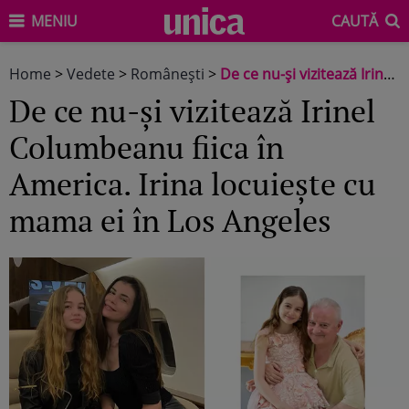
MENIU
CAUTĂ
Home
>
Vedete
>
Româneşti
>
De ce nu-și vizitează Irinel Columbeanu fiica în America. Irina locuiește cu mama ei în Los Angeles
De ce nu-și vizitează Irinel
Columbeanu fiica în
America. Irina locuiește cu
mama ei în Los Angeles