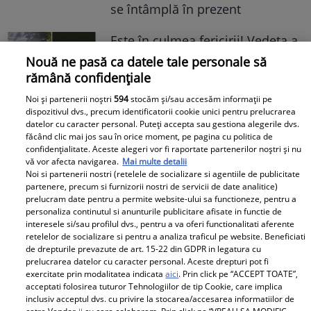
se întâmplă în prezent
Este în culmea fericirii! Vedeta a
devenit mamă pentru a doua
Nouă ne pasă ca datele tale personale să
oară și a dezvăluit prima
rămână confidențiale
imagine cu fiul său: „Iubirile
Noi și partenerii noștri
594
stocăm și/sau accesăm informații pe
vieții mele” Foto
dispozitivul dvs., precum identificatorii cookie unici pentru prelucrarea
datelor cu caracter personal. Puteți accepta sau gestiona alegerile dvs.
făcând clic mai jos sau în orice moment, pe pagina cu politica de
A1.ro
confidențialitate. Aceste alegeri vor fi raportate partenerilor noștri și nu
vă vor afecta navigarea.
Mai multe detalii
Noi si partenerii nostri (retelele de socializare si agentiile de publicitate
Poftiți pe la noi: Poftiți la
partenere, precum si furnizorii nostri de servicii de date analitice)
întrecere. Mirela Vaida și
prelucram date pentru a permite website-ului sa functioneze, pentru a
personaliza continutul si anunturile publicitare afisate in functie de
Adriana Trandafir, în centrul
interesele si/sau profilul dvs., pentru a va oferi functionalitati aferente
atenției după provocarea lui Nea
retelelor de socializare si pentru a analiza traficul pe website. Beneficiati
Mărin
de drepturile prevazute de art. 15-22 din GDPR in legatura cu
prelucrarea datelor cu caracter personal. Aceste drepturi pot fi
exercitate prin modalitatea indicata
aici
. Prin click pe “ACCEPT TOATE”,
acceptati folosirea tuturor Tehnologiilor de tip Cookie, care implica
inclusiv acceptul dvs. cu privire la stocarea/accesarea informatiilor de