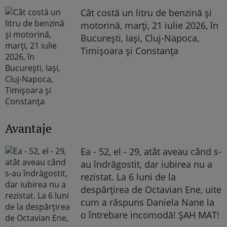
Cât costă un litru de benzină și
motorină, marți, 21 iulie 2026, în
București, Iași, Cluj-Napoca,
Timișoara și Constanța
Avantaje
Ea - 52, el - 29, atât aveau când s-
au îndrăgostit, dar iubirea nu a
rezistat. La 6 luni de la
despărțirea de Octavian Ene, uite
cum a răspuns Daniela Nane la
o întrebare incomodă! ȘAH MAT!