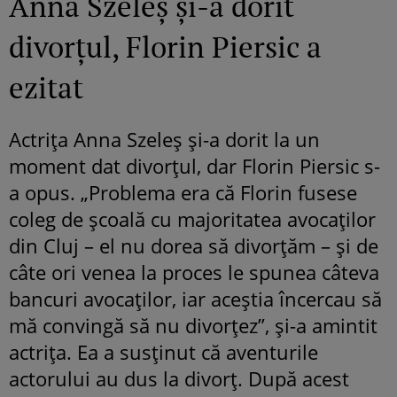
Anna Szeleș și-a dorit
divorțul, Florin Piersic a
ezitat
Actrița Anna Szeleș și-a dorit la un
moment dat divorțul, dar Florin Piersic s-
a opus. „Problema era că Florin fusese
coleg de școală cu majoritatea avocaților
din Cluj – el nu dorea să divorțăm – și de
câte ori venea la proces le spunea câteva
bancuri avocaților, iar aceștia încercau să
mă convingă să nu divorțez”, și-a amintit
actrița. Ea a susținut că aventurile
actorului au dus la divorț. După acest