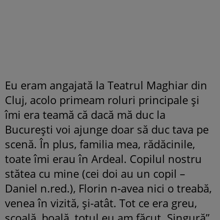
Eu eram angajată la Teatrul Maghiar din
Cluj, acolo primeam roluri principale și
îmi era teamă că dacă mă duc la
București voi ajunge doar să duc tava pe
scenă. În plus, familia mea, rădăcinile,
toate îmi erau în Ardeal. Copilul nostru
stătea cu mine (cei doi au un copil –
Daniel n.red.), Florin n-avea nici o treabă,
venea în vizită, și-atât. Tot ce era greu,
școală, boală, totul eu am făcut. Singură”,