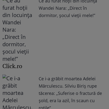
Ce au furat hoții din locuința
Wandei Nara: „Direct în
dormitor, șocul vieții mele!”
Click.ro
Ce i-a grăbit moartea Adelei
Mărculescu. Silviu Biriș rupe
tăcerea: „Suferise o fractură de
șold, era la azil, în scaun cu
rotile”