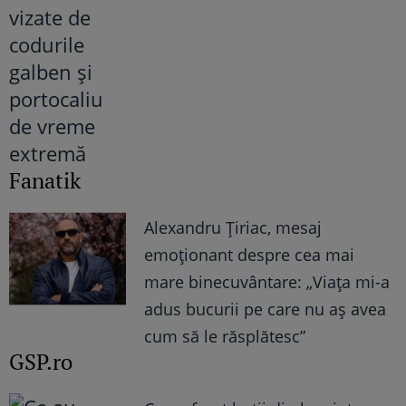
Fanatik
Alexandru Țiriac, mesaj
emoționant despre cea mai
mare binecuvântare: „Viața mi-a
adus bucurii pe care nu aș avea
cum să le răsplătesc”
GSP.ro