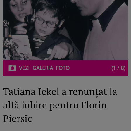
VEZI
GALERIA
FOTO
(1 / 8)
Tatiana Iekel a renunțat la
altă iubire pentru Florin
Piersic