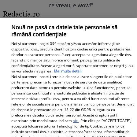
ce vreau, e wow!”
Redactia.ro
Nouă ne pasă ca datele tale personale să
Doliu imens în teatrul românesc!
rămână confidențiale
Actrița Adela Mărculescu s-a
Noi și partenerii noștri
594
stocăm și/sau accesăm informații pe
stins din viață
dispozitivul dvs., precum identificatorii cookie unici pentru prelucrarea
datelor cu caracter personal. Puteți accepta sau gestiona alegerile dvs.
făcând clic mai jos sau în orice moment, pe pagina cu politica de
confidențialitate. Aceste alegeri vor fi raportate partenerilor noștri și nu
vă vor afecta navigarea.
Mai multe detalii
Citește și...
Noi si partenerii nostri (retelele de socializare si agentiile de publicitate
partenere, precum si furnizorii nostri de servicii de date analitice)
prelucram date pentru a permite website-ului sa functioneze, pentru a
Gigi Becali i-a semnat sentința după FCSB –
personaliza continutul si anunturile publicitare afisate in functie de
interesele si/sau profilul dvs., pentru a va oferi functionalitati aferente
Auda 2-3: „Nu va mai intra niciodată!”
retelelor de socializare si pentru a analiza traficul pe website. Beneficiati
de drepturile prevazute de art. 15-22 din GDPR in legatura cu
Pot părinții să treacă casa pe numele unui
prelucrarea datelor cu caracter personal. Aceste drepturi pot fi
exercitate prin modalitatea indicata
aici
. Prin click pe “ACCEPT TOATE”,
singur copil fără să-i anunțe pe ceilalți? Ce
acceptati folosirea tuturor Tehnologiilor de tip Cookie, care implica
inclusiv acceptul dvs. cu privire la stocarea/accesarea informatiilor de
spune legea și când pot fi contestate actele