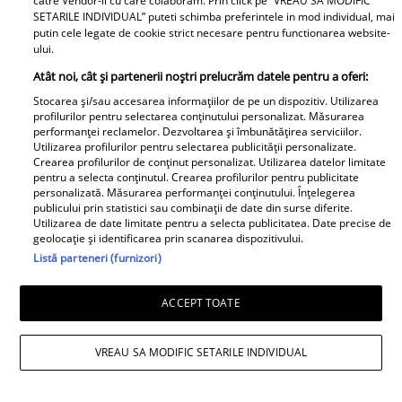
catre Vendor-ii cu care colaboram. Prin click pe “VREAU SA MODIFIC
SETARILE INDIVIDUAL” puteti schimba preferintele in mod individual, mai
Are 16 ani, și-a întrecut mama în înălțime și
putin cele legate de cookie strict necesare pentru functionarea website-
ului.
tatăl în frumusețe. Fiul Angelinei Jolie și al
Atât noi, cât și partenerii noștri prelucrăm datele pentru a oferi:
lui Brad Pitt, viitorul cuceritor de la
Stocarea și/sau accesarea informațiilor de pe un dispozitiv. Utilizarea
Hollywood
profilurilor pentru selectarea conținutului personalizat. Măsurarea
performanței reclamelor. Dezvoltarea și îmbunătățirea serviciilor.
Greșeala care poate scurta viața
Utilizarea profilurilor pentru selectarea publicității personalizate.
Crearea profilurilor de conținut personalizat. Utilizarea datelor limitate
aspiratorului. Este una dintre cele mai
pentru a selecta conținutul. Crearea profilurilor pentru publicitate
personalizată. Măsurarea performanței conținutului. Înțelegerea
costisitoare defecțiuni
publicului prin statistici sau combinații de date din surse diferite.
Utilizarea de date limitate pentru a selecta publicitatea. Date precise de
geolocație și identificarea prin scanarea dispozitivului.
Mesaj emoționant pentru Denisa Răducu,
Listă parteneri (furnizori)
la 9 ani de la moartea artistei: „Vocea
Denisei s-a stins, dar ecoul ei continuă să
ACCEPT TOATE
răsune”
VREAU SA MODIFIC SETARILE INDIVIDUAL
Irinel Columbeanu, răsfățat la azilul din
Ghermănești. Ce primește fostul milionar