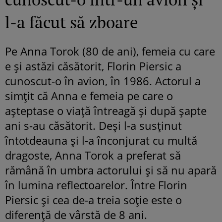
l-a făcut să zboare
Pe Anna Torok (80 de ani), femeia cu care
e și astăzi căsătorit, Florin Piersic a
cunoscut-o în avion, în 1986. Actorul a
simțit că Anna e femeia pe care o
așteptase o viață întreagă și după șapte
ani s-au căsătorit. Deși l-a susținut
întotdeauna și l-a înconjurat cu multă
dragoste, Anna Torok a preferat să
rămână în umbra actorului și să nu apară
în lumina reflectoarelor. Între Florin
Piersic și cea de-a treia soție este o
diferență de vârstă de 8 ani.