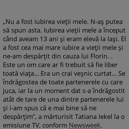
„Nu a fost iubirea vieții mele. N-aș putea
să spun asta. Iubirea vieții mele a început
când aveam 13 ani și eram elevă la Iași. El
a fost cea mai mare iubire a vieții mele și
ne-am despărțit din cauza lui Florin. .
Este un om care ar fi trebuit să fie liber
toată viaţa… Era un crai veşnic curtat… Se
îndrăgostea de toate partenerele cu care
juca, iar la un moment dat s-a îndrăgostit
atât de tare de una dintre partenerele lui
şi i-am spus că e mai bine să ne
despărţim”, a mărturisit Tatiana Iekel la o
emisiune TV, conform
Newsweek
.