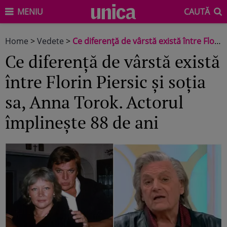
MENIU
CAUTĂ
Home
>
Vedete
>
Ce diferență de vârstă există între Florin Piersic și soția sa, Anna Torok. Actorul împlinește 88 de ani
Ce diferență de vârstă există
între Florin Piersic și soția
sa, Anna Torok. Actorul
împlinește 88 de ani