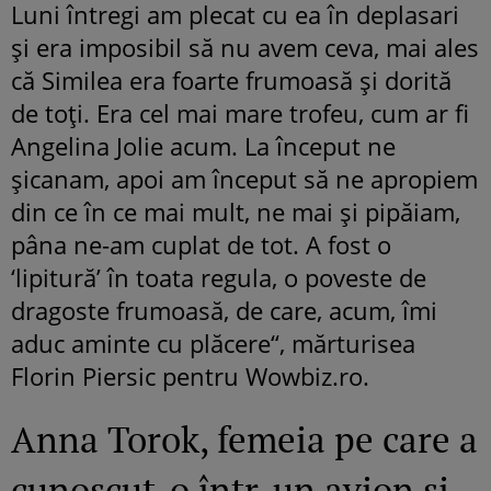
Luni întregi am plecat cu ea în deplasari
şi era imposibil să nu avem ceva, mai ales
că Similea era foarte frumoasă şi dorită
de toţi. Era cel mai mare trofeu, cum ar fi
Angelina Jolie acum. La început ne
şicanam, apoi am început să ne apropiem
din ce în ce mai mult, ne mai şi pipăiam,
pâna ne-am cuplat de tot. A fost o
‘lipitură’ în toata regula, o poveste de
dragoste frumoasă, de care, acum, îmi
aduc aminte cu plăcere“, mărturisea
Florin Piersic pentru Wowbiz.ro.
Anna Torok, femeia pe care a
cunoscut-o într-un avion și