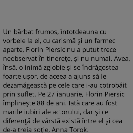
Un bărbat frumos, întotdeauna cu
vorbele la el, cu carismă și un farmec
aparte, Florin Piersic nu a putut trece
neobservat în tinerețe, și nu numai. Avea,
însă, o inimă zglobie și se îndrăgostea
foarte ușor, de aceea a ajuns să le
dezamăgească pe cele care i-au cotrobăit
prin suflet. Pe 27 ianuarie, Florin Piersic
împlinește 88 de ani. Iată care au fost
marile iubiri ale actorului, dar și ce
diferență de vârstă există între el și cea
de-a treia soție, Anna Torok.