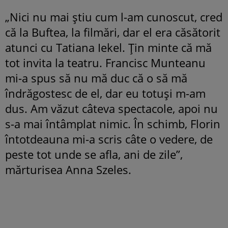
„Nici nu mai știu cum l-am cunoscut, cred
că la Buftea, la filmări, dar el era căsătorit
atunci cu Tatiana Iekel. Țin minte că mă
tot invita la teatru. Francisc Munteanu
mi-a spus să nu mă duc că o să mă
îndrăgostesc de el, dar eu totuși m-am
dus. Am văzut câteva spectacole, apoi nu
s-a mai întâmplat nimic. În schimb, Florin
întotdeauna mi-a scris câte o vedere, de
peste tot unde se afla, ani de zile”,
mărturisea Anna Szeles.