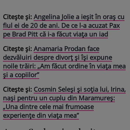
Citeşte și:
Angelina Jolie a ieșit în oraș cu
fiul ei de 20 de ani. De ce l-a acuzat Pax
pe Brad Pitt că i-a făcut viața un iad
Citeşte și:
Anamaria Prodan face
dezvăluiri despre divorț și își expune
noile trăiri: „Am făcut ordine în viaţa mea
şi a copiilor”
Citeşte și:
Cosmin Seleși și soția lui, Irina,
nași pentru un cuplu din Maramureș:
„Una dintre cele mai frumoase
experiențe din viața mea”