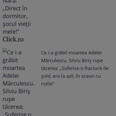
Click.ro
Ce i-a grăbit moartea Adelei
Mărculescu. Silviu Biriș rupe
tăcerea: „Suferise o fractură de
șold, era la azil, în scaun cu
rotile”