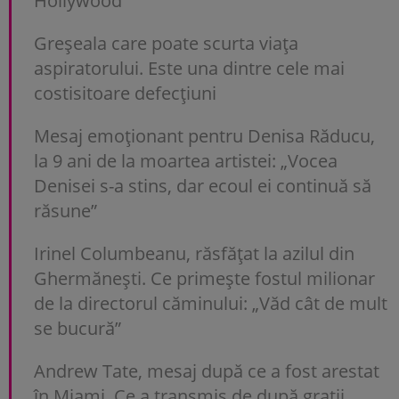
Hollywood
Greșeala care poate scurta viața
aspiratorului. Este una dintre cele mai
costisitoare defecțiuni
Mesaj emoționant pentru Denisa Răducu,
la 9 ani de la moartea artistei: „Vocea
Denisei s-a stins, dar ecoul ei continuă să
răsune”
Irinel Columbeanu, răsfățat la azilul din
Ghermănești. Ce primește fostul milionar
de la directorul căminului: „Văd cât de mult
se bucură”
Andrew Tate, mesaj după ce a fost arestat
în Miami. Ce a transmis de după gratii