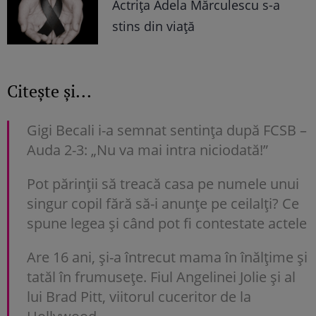
Actrița Adela Mărculescu s-a
stins din viață
Citește și...
Gigi Becali i-a semnat sentința după FCSB –
Auda 2-3: „Nu va mai intra niciodată!”
Pot părinții să treacă casa pe numele unui
singur copil fără să-i anunțe pe ceilalți? Ce
spune legea și când pot fi contestate actele
Are 16 ani, și-a întrecut mama în înălțime și
tatăl în frumusețe. Fiul Angelinei Jolie și al
lui Brad Pitt, viitorul cuceritor de la