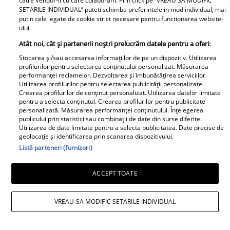
catre Vendor-ii cu care colaboram. Prin click pe “VREAU SA MODIFIC
SETARILE INDIVIDUAL” puteti schimba preferintele in mod individual, mai
putin cele legate de cookie strict necesare pentru functionarea website-
ului.
Atât noi, cât și partenerii noștri prelucrăm datele pentru a oferi:
Stocarea și/sau accesarea informațiilor de pe un dispozitiv. Utilizarea
Cabral rupe tăcerea după
profilurilor pentru selectarea conținutului personalizat. Măsurarea
performanței reclamelor. Dezvoltarea și îmbunătățirea serviciilor.
divorțul de Andreea Ibacka. „Nu
Utilizarea profilurilor pentru selectarea publicității personalizate.
mi-a convenit să spun asta cu
Crearea profilurilor de conținut personalizat. Utilizarea datelor limitate
pentru a selecta conținutul. Crearea profilurilor pentru publicitate
voce tare. M-a afectat”
personalizată. Măsurarea performanței conținutului. Înțelegerea
publicului prin statistici sau combinații de date din surse diferite.
Utilizarea de date limitate pentru a selecta publicitatea. Date precise de
geolocație și identificarea prin scanarea dispozitivului.
Listă parteneri (furnizori)
Elle
ACCEPT TOATE
O mai ții minte pe Janine Sârbu?
VREAU SA MODIFIC SETARILE INDIVIDUAL
Cum arată și cu ce se ocupă
acum fosta soție a lui Adrian