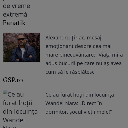
Fanatik
Alexandru Țiriac, mesaj
emoționant despre cea mai
mare binecuvântare: „Viața mi-a
adus bucurii pe care nu aș avea
cum să le răsplătesc”
GSP.ro
Ce au furat hoții din locuința
Wandei Nara: „Direct în
dormitor, șocul vieții mele!”