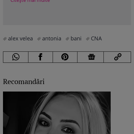
Citește mai multe
Cite
alex velea
antonia
bani
CNA
Recomandări