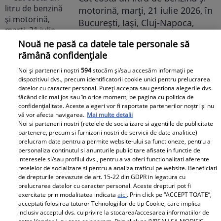
motorină, marți, 21 iulie 2026, în
București, Iași, Cluj-Napoca,
Timișoara și Constanța
Nouă ne pasă ca datele tale personale să
rămână confidențiale
Noi și partenerii noștri
594
stocăm și/sau accesăm informații pe
dispozitivul dvs., precum identificatorii cookie unici pentru prelucrarea
datelor cu caracter personal. Puteți accepta sau gestiona alegerile dvs.
făcând clic mai jos sau în orice moment, pe pagina cu politica de
confidențialitate. Aceste alegeri vor fi raportate partenerilor noștri și nu
Avantaje
vă vor afecta navigarea.
Mai multe detalii
Noi si partenerii nostri (retelele de socializare si agentiile de publicitate
Ea - 52, el - 29, atât aveau când s-
partenere, precum si furnizorii nostri de servicii de date analitice)
prelucram date pentru a permite website-ului sa functioneze, pentru a
au îndrăgostit, dar iubirea nu a
personaliza continutul si anunturile publicitare afisate in functie de
rezistat. La 6 luni de la
interesele si/sau profilul dvs., pentru a va oferi functionalitati aferente
retelelor de socializare si pentru a analiza traficul pe website. Beneficiati
despărțirea de Octavian Ene, uite
de drepturile prevazute de art. 15-22 din GDPR in legatura cu
cum a răspuns Daniela Nane la
prelucrarea datelor cu caracter personal. Aceste drepturi pot fi
o întrebare incomodă! ȘAH MAT!
exercitate prin modalitatea indicata
aici
. Prin click pe “ACCEPT TOATE”,
acceptati folosirea tuturor Tehnologiilor de tip Cookie, care implica
inclusiv acceptul dvs. cu privire la stocarea/accesarea informatiilor de