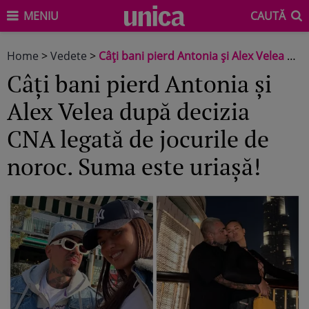
MENIU
CAUTĂ
Home
>
Vedete
>
Câți bani pierd Antonia și Alex Velea după decizia CNA legată de jocurile de noroc. Suma este uriașă!
Câți bani pierd Antonia și
Alex Velea după decizia
CNA legată de jocurile de
noroc. Suma este uriașă!