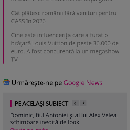
Cât plătesc românii fără venituri pentru
CASS în 2026
Cine este influencerița care a furat o
brățară Louis Vuitton de peste 36.000 de
euro. A fost concurentă la un megashow
TV
Urmărește-ne pe
Google News
PE ACELAȘI SUBIECT
Dominic, fiul Antoniei și al lui Alex Velea,
Cum
schimbare inedită de look
Ant
con