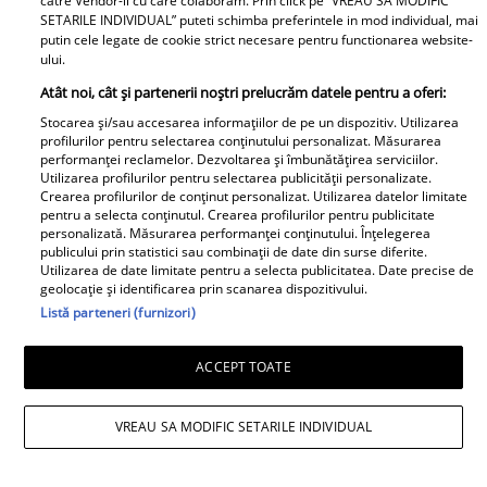
catre Vendor-ii cu care colaboram. Prin click pe “VREAU SA MODIFIC
SETARILE INDIVIDUAL” puteti schimba preferintele in mod individual, mai
putin cele legate de cookie strict necesare pentru functionarea website-
ului.
Atât noi, cât și partenerii noștri prelucrăm datele pentru a oferi:
Stocarea și/sau accesarea informațiilor de pe un dispozitiv. Utilizarea
profilurilor pentru selectarea conținutului personalizat. Măsurarea
performanței reclamelor. Dezvoltarea și îmbunătățirea serviciilor.
Utilizarea profilurilor pentru selectarea publicității personalizate.
Crearea profilurilor de conținut personalizat. Utilizarea datelor limitate
pentru a selecta conținutul. Crearea profilurilor pentru publicitate
personalizată. Măsurarea performanței conținutului. Înțelegerea
publicului prin statistici sau combinații de date din surse diferite.
Utilizarea de date limitate pentru a selecta publicitatea. Date precise de
geolocație și identificarea prin scanarea dispozitivului.
Listă parteneri (furnizori)
Daniela Nane, dezvăluiri după
ACCEPT TOATE
despărțirea de Octavian Ene. Cum se
VREAU SA MODIFIC SETARILE INDIVIDUAL
simte actrița: „Nu simt nicio lipsă”