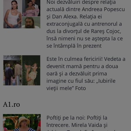
Noi dezvăluiri despre relația
actuală dintre Andreea Popescu
și Dan Alexa. Relația ei
extraconjugală cu antrenorul a
dus la divorțul de Rareș Cojoc,
însă nimeni nu se aștepta la ce
se întâmplă în prezent
Este în culmea fericirii! Vedeta a
devenit mamă pentru a doua
oară și a dezvăluit prima
imagine cu fiul său: „Iubirile
vieții mele” Foto
A1.ro
Poftiți pe la noi: Poftiți la
întrecere. Mirela Vaida și