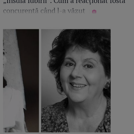
„Insula Iubirii”. Cum a reacționat fosta
concurentă când l-a văzut