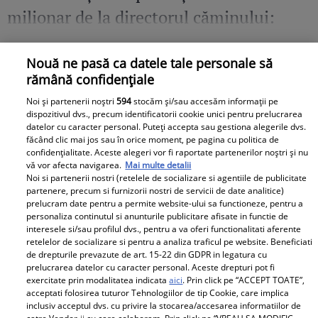
milionar de la directorul căminului:
„Văd cât de mult se bucură”
Nouă ne pasă ca datele tale personale să
rămână confidențiale
Noi și partenerii noștri
594
stocăm și/sau accesăm informații pe
dispozitivul dvs., precum identificatorii cookie unici pentru prelucrarea
datelor cu caracter personal. Puteți accepta sau gestiona alegerile dvs.
făcând clic mai jos sau în orice moment, pe pagina cu politica de
confidențialitate. Aceste alegeri vor fi raportate partenerilor noștri și nu
vă vor afecta navigarea.
Mai multe detalii
Noi si partenerii nostri (retelele de socializare si agentiile de publicitate
partenere, precum si furnizorii nostri de servicii de date analitice)
prelucram date pentru a permite website-ului sa functioneze, pentru a
personaliza continutul si anunturile publicitare afisate in functie de
interesele si/sau profilul dvs., pentru a va oferi functionalitati aferente
retelelor de socializare si pentru a analiza traficul pe website. Beneficiati
de drepturile prevazute de art. 15-22 din GDPR in legatura cu
prelucrarea datelor cu caracter personal. Aceste drepturi pot fi
exercitate prin modalitatea indicata
aici
. Prin click pe “ACCEPT TOATE”,
acceptati folosirea tuturor Tehnologiilor de tip Cookie, care implica
inclusiv acceptul dvs. cu privire la stocarea/accesarea informatiilor de