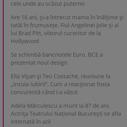
cele unde au scăzut puternic
Are 16 ani, și-a întrecut mama în înălțime și
tatăl în frumusețe. Fiul Angelinei Jolie și al
lui Brad Pitt, viitorul cuceritor de la
Hollywood
Se schimbă bancnotele Euro. BCE a
prezentat noul design
Ella Vișan și Teo Costache, reuniune la
„Insula Iubirii”. Cum a reacționat fosta
concurentă când l-a văzut
Adela Mărculescu a murit la 87 de ani.
Actrița Teatrului Național București se afla
internată în azil