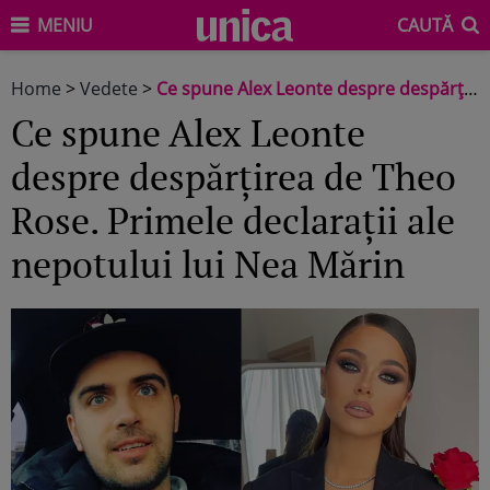
MENIU
CAUTĂ
Home
>
Vedete
>
Ce spune Alex Leonte despre despărțirea de Theo Rose. Primele declarații ale nepotului lui Nea Mărin
Ce spune Alex Leonte
despre despărțirea de Theo
Rose. Primele declarații ale
nepotului lui Nea Mărin