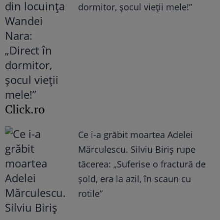
dormitor, șocul vieții mele!”
Click.ro
Ce i-a grăbit moartea Adelei
Mărculescu. Silviu Biriș rupe
tăcerea: „Suferise o fractură de
șold, era la azil, în scaun cu
rotile”