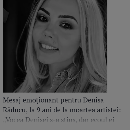
Mesaj emoționant pentru Denisa
Răducu, la 9 ani de la moartea artistei:
„Vocea Denisei s-a stins, dar ecoul ei
continuă să răsune”