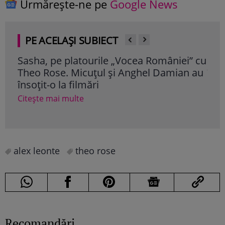
Urmărește-ne pe
Google News
PE ACELAȘI SUBIECT
Sasha, pe platourile „Vocea României” cu
Cum
Theo Rose. Micuțul și Anghel Damian au
înt
însoțit-o la filmări
nou
ast
Citește mai multe
Cite
alex leonte
theo rose
Recomandări