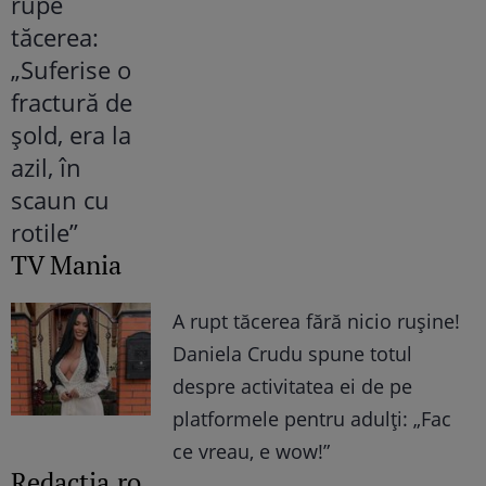
TV Mania
A rupt tăcerea fără nicio rușine!
Daniela Crudu spune totul
despre activitatea ei de pe
platformele pentru adulți: „Fac
ce vreau, e wow!”
Redactia.ro