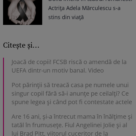
Actrița Adela Mărculescu s-a
stins din viață
Citește și...
Joacă de copii! FCSB riscă o amendă de la
UEFA dintr-un motiv banal. Video
Pot părinții să treacă casa pe numele unui
singur copil fără să-i anunțe pe ceilalți? Ce
spune legea și când pot fi contestate actele
Are 16 ani, și-a întrecut mama în înălțime și
tatăl în frumusețe. Fiul Angelinei Jolie și al
lui Brad Pitt, viitorul cuceritor de la