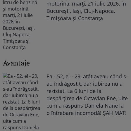
motorină, marți, 21 iulie 2026, în
București, Iași, Cluj-Napoca,
Timișoara și Constanța
Avantaje
Ea - 52, el - 29, atât aveau când s-
au îndrăgostit, dar iubirea nu a
rezistat. La 6 luni de la
despărțirea de Octavian Ene, uite
cum a răspuns Daniela Nane la
o întrebare incomodă! ȘAH MAT!