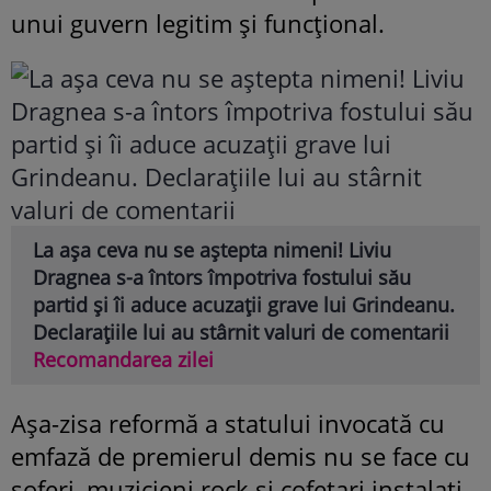
unui guvern legitim şi funcţional.
La așa ceva nu se aștepta nimeni! Liviu
Dragnea s-a întors împotriva fostului său
partid și îi aduce acuzații grave lui Grindeanu.
Declarațiile lui au stârnit valuri de comentarii
Recomandarea zilei
Aşa-zisa reformă a statului invocată cu
emfază de premierul demis nu se face cu
şoferi, muzicieni rock şi cofetari instalaţi