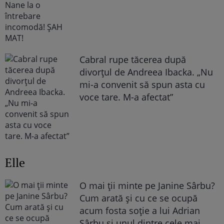
Cabral rupe tăcerea după
divorțul de Andreea Ibacka. „Nu
mi-a convenit să spun asta cu
voce tare. M-a afectat”
Elle
O mai ții minte pe Janine Sârbu?
Cum arată și cu ce se ocupă
acum fosta soție a lui Adrian
Sârbu și unul dintre cele mai