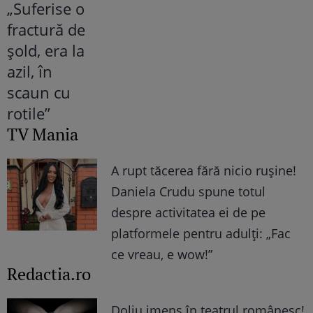
TV Mania
A rupt tăcerea fără nicio rușine!
Daniela Crudu spune totul
despre activitatea ei de pe
platformele pentru adulți: „Fac
ce vreau, e wow!”
Redactia.ro
Doliu imens în teatrul românesc!