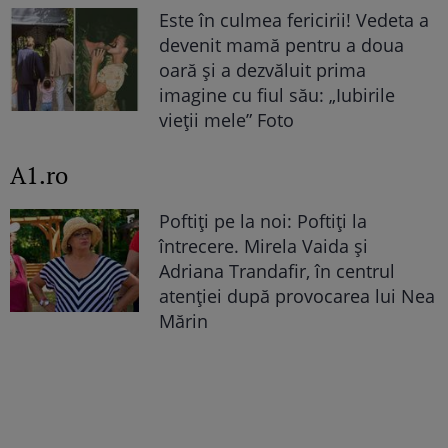
Este în culmea fericirii! Vedeta a
devenit mamă pentru a doua
oară și a dezvăluit prima
imagine cu fiul său: „Iubirile
vieții mele” Foto
A1.ro
Poftiți pe la noi: Poftiți la
întrecere. Mirela Vaida și
Adriana Trandafir, în centrul
atenției după provocarea lui Nea
Mărin