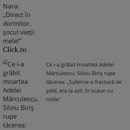
Click.ro
Ce i-a grăbit moartea Adelei
Mărculescu. Silviu Biriș rupe
tăcerea: „Suferise o fractură de
șold, era la azil, în scaun cu
rotile”