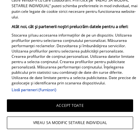
catre Vendor-ii cu care colaboram. Prin click pe “VREAU SA MODIFIC
SETARILE INDIVIDUAL” puteti schimba preferintele in mod individual, mai
putin cele legate de cookie strict necesare pentru functionarea website-
ului.
Atât noi, cât și partenerii noștri prelucrăm datele pentru a oferi:
Stocarea și/sau accesarea informațiilor de pe un dispozitiv. Utilizarea
profilurilor pentru selectarea conținutului personalizat. Măsurarea
performanței reclamelor. Dezvoltarea și îmbunătățirea serviciilor.
Daniela Nane, dezvăluiri după
Utilizarea profilurilor pentru selectarea publicității personalizate.
Crearea profilurilor de conținut personalizat. Utilizarea datelor limitate
despărțirea de Octavian Ene. Cum se
pentru a selecta conținutul. Crearea profilurilor pentru publicitate
personalizată. Măsurarea performanței conținutului. Înțelegerea
simte actrița: „Nu simt nicio lipsă”
publicului prin statistici sau combinații de date din surse diferite.
Utilizarea de date limitate pentru a selecta publicitatea. Date precise de
geolocație și identificarea prin scanarea dispozitivului.
Listă parteneri (furnizori)
ACCEPT TOATE
VREAU SA MODIFIC SETARILE INDIVIDUAL