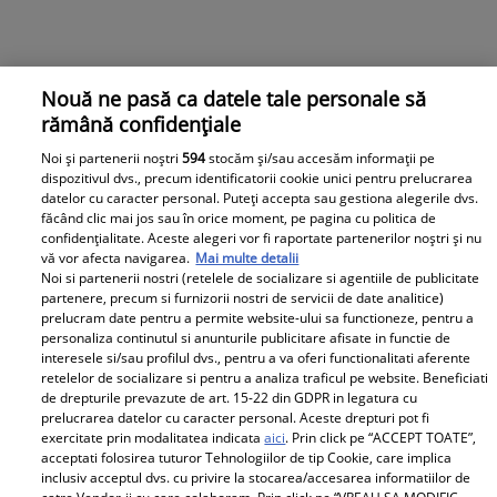
Nouă ne pasă ca datele tale personale să
rămână confidențiale
Noi și partenerii noștri
594
stocăm și/sau accesăm informații pe
dispozitivul dvs., precum identificatorii cookie unici pentru prelucrarea
datelor cu caracter personal. Puteți accepta sau gestiona alegerile dvs.
făcând clic mai jos sau în orice moment, pe pagina cu politica de
confidențialitate. Aceste alegeri vor fi raportate partenerilor noștri și nu
vă vor afecta navigarea.
Mai multe detalii
Noi si partenerii nostri (retelele de socializare si agentiile de publicitate
partenere, precum si furnizorii nostri de servicii de date analitice)
prelucram date pentru a permite website-ului sa functioneze, pentru a
personaliza continutul si anunturile publicitare afisate in functie de
interesele si/sau profilul dvs., pentru a va oferi functionalitati aferente
retelelor de socializare si pentru a analiza traficul pe website. Beneficiati
de drepturile prevazute de art. 15-22 din GDPR in legatura cu
prelucrarea datelor cu caracter personal. Aceste drepturi pot fi
exercitate prin modalitatea indicata
aici
. Prin click pe “ACCEPT TOATE”,
acceptati folosirea tuturor Tehnologiilor de tip Cookie, care implica
inclusiv acceptul dvs. cu privire la stocarea/accesarea informatiilor de