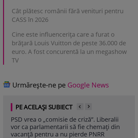
Cât plătesc românii fără venituri pentru
CASS în 2026
Cine este influencerița care a furat o
brățară Louis Vuitton de peste 36.000 de
euro. A fost concurentă la un megashow
TV
Urmărește-ne pe
Google News
PE ACELAȘI SUBIECT
PSD vrea o „comisie de criză”. Liberalii
PSD
vor ca parlamentarii să fie chemați din
ia 
vacanță pentru a nu pierde PNRR
vii