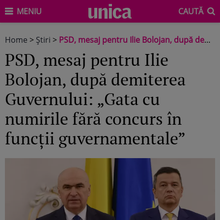
MENIU
CAUTĂ
Home
>
Știri
>
PSD, mesaj pentru Ilie Bolojan, după demiterea Guvernului: „Gata cu numirile fără concurs în funcții guvernamentale”
PSD, mesaj pentru Ilie
Bolojan, după demiterea
Guvernului: „Gata cu
numirile fără concurs în
funcții guvernamentale”