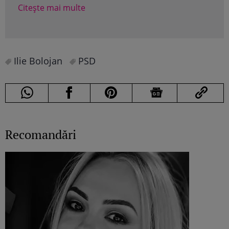
Citește mai multe
Cite
Ilie Bolojan
PSD
Recomandări