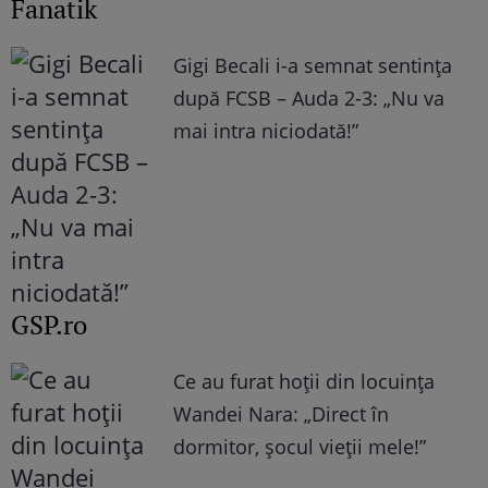
Fanatik
Gigi Becali i-a semnat sentința
după FCSB – Auda 2-3: „Nu va
mai intra niciodată!”
GSP.ro
Ce au furat hoții din locuința
Wandei Nara: „Direct în
dormitor, șocul vieții mele!”