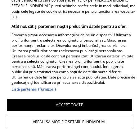
catre Vendor-ii cu care colaboram. Prin click pe “VREAU SA MODIFIC
Cum arată și cu ce se ocupă
SETARILE INDIVIDUAL” puteti schimba preferintele in mod individual, mai
acum fosta soție a lui Adrian
putin cele legate de cookie strict necesare pentru functionarea website-
Sârbu și unul dintre cele mai
ului.
apreciate modele din anii 90. A
Atât noi, cât și partenerii noștri prelucrăm datele pentru a oferi:
fost decorată recent de
Stocarea și/sau accesarea informațiilor de pe un dispozitiv. Utilizarea
Ministerul Culturii din Franța.
profilurilor pentru selectarea conținutului personalizat. Măsurarea
performanței reclamelor. Dezvoltarea și îmbunătățirea serviciilor.
Foto
Utilizarea profilurilor pentru selectarea publicității personalizate.
Crearea profilurilor de conținut personalizat. Utilizarea datelor limitate
pentru a selecta conținutul. Crearea profilurilor pentru publicitate
personalizată. Măsurarea performanței conținutului. Înțelegerea
publicului prin statistici sau combinații de date din surse diferite.
Utilizarea de date limitate pentru a selecta publicitatea. Date precise de
geolocație și identificarea prin scanarea dispozitivului.
Listă parteneri (furnizori)
Noi dezvăluiri despre relația
ACCEPT TOATE
actuală dintre Andreea Popescu
și Dan Alexa. Relația ei
VREAU SA MODIFIC SETARILE INDIVIDUAL
extraconjugală cu antrenorul a
dus la divorțul de Rareș Cojoc,