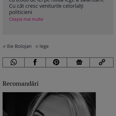
Cu cât cresc veniturile celorlalți
PSD
politicieni
„Pr
Citește mai multe
Cite
Ilie Bolojan
lege
Recomandări