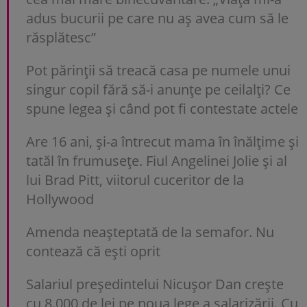
adus bucurii pe care nu aș avea cum să le
răsplătesc”
Pot părinții să treacă casa pe numele unui
singur copil fără să-i anunțe pe ceilalți? Ce
spune legea și când pot fi contestate actele
Are 16 ani, și-a întrecut mama în înălțime și
tatăl în frumusețe. Fiul Angelinei Jolie și al
lui Brad Pitt, viitorul cuceritor de la
Hollywood
Amenda neașteptată de la semafor. Nu
contează că ești oprit
Salariul președintelui Nicușor Dan crește
cu 8.000 de lei pe noua lege a salarizării. Cu