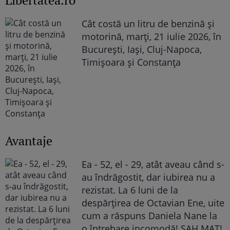
Cât costă un litru de benzină și
motorină, marți, 21 iulie 2026, în
București, Iași, Cluj-Napoca,
Timișoara și Constanța
Avantaje
Ea - 52, el - 29, atât aveau când s-
au îndrăgostit, dar iubirea nu a
rezistat. La 6 luni de la
despărțirea de Octavian Ene, uite
cum a răspuns Daniela Nane la
o întrebare incomodă! ȘAH MAT!