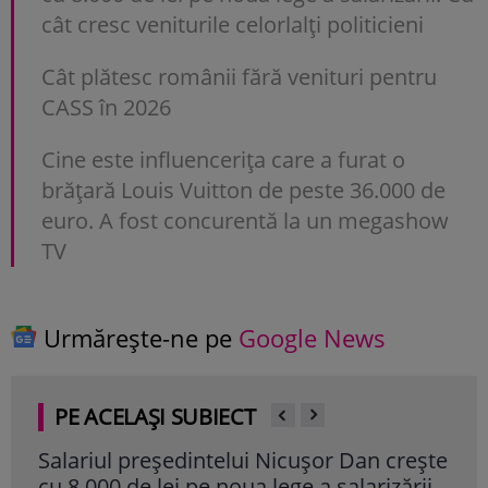
cât cresc veniturile celorlalți politicieni
Cât plătesc românii fără venituri pentru
CASS în 2026
Cine este influencerița care a furat o
brățară Louis Vuitton de peste 36.000 de
euro. A fost concurentă la un megashow
TV
Urmărește-ne pe
Google News
PE ACELAȘI SUBIECT
Salariul președintelui Nicușor Dan crește
Tud
cu 8.000 de lei pe noua lege a salarizării.
care