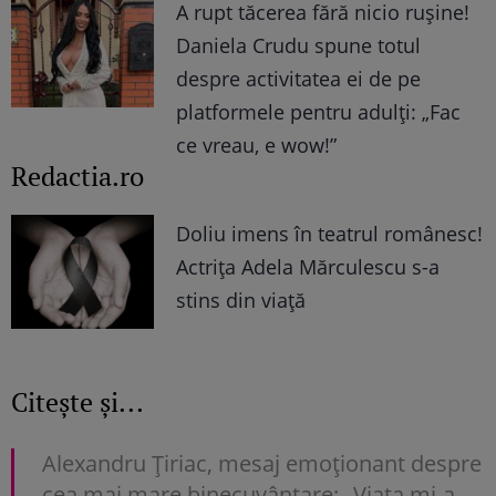
A rupt tăcerea fără nicio rușine!
Daniela Crudu spune totul
despre activitatea ei de pe
platformele pentru adulți: „Fac
ce vreau, e wow!”
Redactia.ro
Doliu imens în teatrul românesc!
Actrița Adela Mărculescu s-a
stins din viață
Citește și...
Alexandru Țiriac, mesaj emoționant despre
cea mai mare binecuvântare: „Viața mi-a