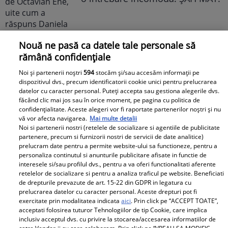
Nouă ne pasă ca datele tale personale să
rămână confidențiale
Noi și partenerii noștri
594
stocăm și/sau accesăm informații pe
dispozitivul dvs., precum identificatorii cookie unici pentru prelucrarea
Cabral rupe tăcerea după
datelor cu caracter personal. Puteți accepta sau gestiona alegerile dvs.
făcând clic mai jos sau în orice moment, pe pagina cu politica de
divorțul de Andreea Ibacka. „Nu
confidențialitate. Aceste alegeri vor fi raportate partenerilor noștri și nu
mi-a convenit să spun asta cu
vă vor afecta navigarea.
Mai multe detalii
voce tare. M-a afectat”
Noi si partenerii nostri (retelele de socializare si agentiile de publicitate
partenere, precum si furnizorii nostri de servicii de date analitice)
prelucram date pentru a permite website-ului sa functioneze, pentru a
personaliza continutul si anunturile publicitare afisate in functie de
interesele si/sau profilul dvs., pentru a va oferi functionalitati aferente
retelelor de socializare si pentru a analiza traficul pe website. Beneficiati
de drepturile prevazute de art. 15-22 din GDPR in legatura cu
Elle
prelucrarea datelor cu caracter personal. Aceste drepturi pot fi
exercitate prin modalitatea indicata
aici
. Prin click pe “ACCEPT TOATE”,
acceptati folosirea tuturor Tehnologiilor de tip Cookie, care implica
O mai ții minte pe Janine Sârbu?
inclusiv acceptul dvs. cu privire la stocarea/accesarea informatiilor de