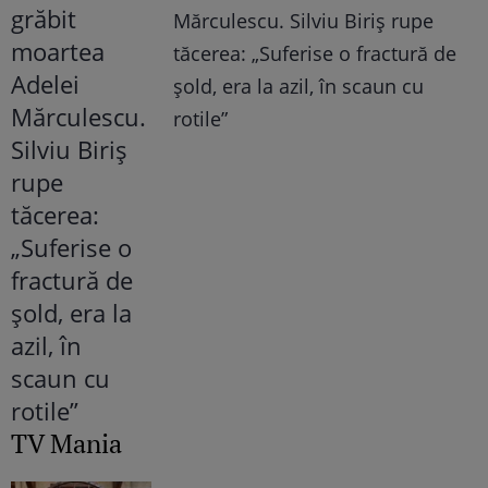
Mărculescu. Silviu Biriș rupe
tăcerea: „Suferise o fractură de
șold, era la azil, în scaun cu
rotile”
TV Mania