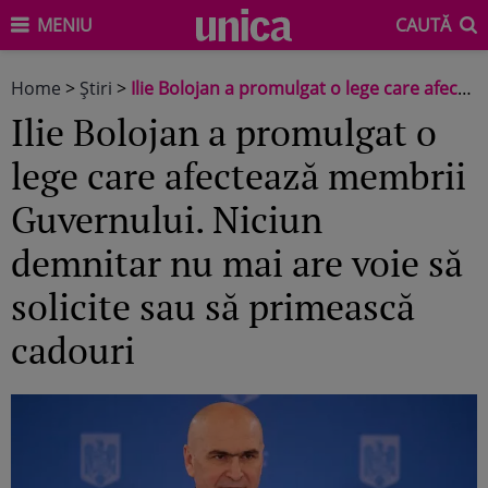
MENIU
CAUTĂ
Home
>
Știri
>
Ilie Bolojan a promulgat o lege care afectează membrii Guvernului. Niciun demnitar nu mai are voie să solicite sau să primească cadouri
Ilie Bolojan a promulgat o
lege care afectează membrii
Guvernului. Niciun
demnitar nu mai are voie să
solicite sau să primească
cadouri