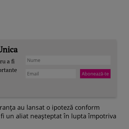
Unica
u a fi
ortante
Franța au lansat o ipoteză conform
 fi un aliat neașteptat în lupta împotriva