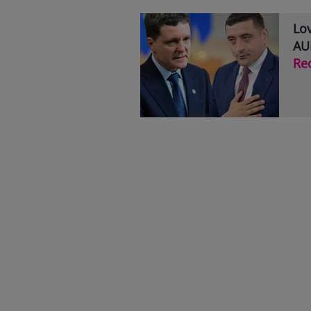
Lov
AUR
Re