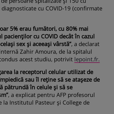
 de persoane spitalizate şi 150 cu
 diagnosticate cu COVID-19 (confirmate
 doar 5% erau fumători, cu 80% mai
l pacienţilor cu COVID decât în cazul
celaşi sex şi aceeaşi vârstă”
, a declarat
internă Zahir Amoura, de la spitalul
 condus acest studiu, potrivit
lepoint.fr.
garea la receptorul celular utilizat de
împiedică sau îl reţine să se ataşeze de
ă pătrundă în celule şi să se
sm”
, a explicat pentru AFP profesorul
la Institutul Pasteur şi College de