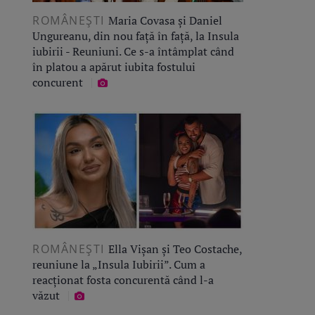
ROMÂNEŞTI
Maria Covasa și Daniel
Ungureanu, din nou față în față, la Insula
iubirii - Reuniuni. Ce s-a întâmplat când
în platou a apărut iubita fostului
concurent
ROMÂNEŞTI
Ella Vișan și Teo Costache,
reuniune la „Insula Iubirii”. Cum a
reacționat fosta concurentă când l-a
văzut