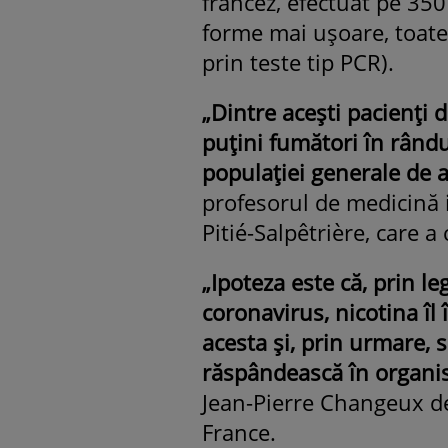
francez, efectuat pe 350
forme mai uşoare, toate
prin teste tip PCR).
„Dintre aceşti pacienţi
puţini fumători în rându
populaţiei generale de a
profesorul de medicină 
Pitié-Salpêtrière, care a
„Ipoteza este că, prin le
coronavirus, nicotina îl 
acesta şi, prin urmare, s
răspândească în organi
Jean-Pierre Changeux de 
France.