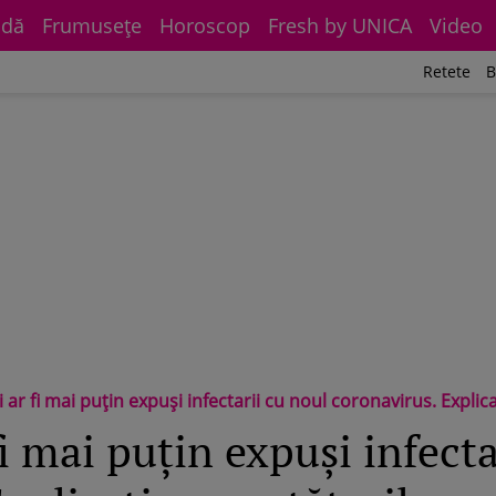
dă
Frumuseţe
Horoscop
Fresh by UNICA
Video
Retete
B
 ar fi mai puțin expuși infectarii cu noul coronavirus. Explica
i mai puțin expuși infecta