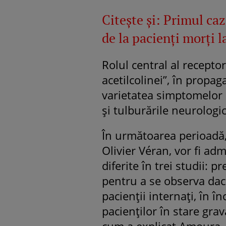
Citeşte şi:
Primul caz
de la pacienți morți l
Rolul central al receptor
acetilcolinei”, în propag
varietatea simptomelor 
şi tulburările neurologi
În următoarea perioadă, 
Olivier Véran, vor fi adm
diferite în trei studii: p
pentru a se observa dacă
pacienţii internaţi, în 
pacienţilor în stare grav
cum a explicat Amoura.