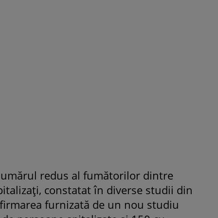
ROMÂNEŞTI
VEDETE
Fiica Iuliei Albu și a lui Mihai 
strălucit la banchet. Mikaela a
purtat o rochie creată de cele
mamă și i-a împrumutat panto
Valentino: „M-am simțit ca o
prințesă”
numărul redus al fumătorilor dintre
talizaţi, constatat în diverse studii din
nfirmarea furnizată de un nou studiu