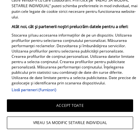
catre Vendor-ii cu care colaboram. Prin click pe “VREAU SA MODIFIC
SETARILE INDIVIDUAL” puteti schimba preferintele in mod individual, mai
putin cele legate de cookie strict necesare pentru functionarea website-
ului.
Atât noi, cât și partenerii noștri prelucrăm datele pentru a oferi:
Stocarea și/sau accesarea informațiilor de pe un dispozitiv. Utilizarea
profilurilor pentru selectarea conținutului personalizat. Măsurarea
performanței reclamelor. Dezvoltarea și îmbunătățirea serviciilor.
Utilizarea profilurilor pentru selectarea publicității personalizate.
Crearea profilurilor de conținut personalizat. Utilizarea datelor limitate
pentru a selecta conținutul. Crearea profilurilor pentru publicitate
personalizată. Măsurarea performanței conținutului. Înțelegerea
publicului prin statistici sau combinații de date din surse diferite.
Cum arată casa lui Alexandru Arșinel, de
Utilizarea de date limitate pentru a selecta publicitatea. Date precise de
geolocație și identificarea prin scanarea dispozitivului.
pe litoral. La intrarea în curte se vând
Listă parteneri (furnizori)
roșii pe tarabă / Exclusiv
ACCEPT TOATE
VREAU SA MODIFIC SETARILE INDIVIDUAL