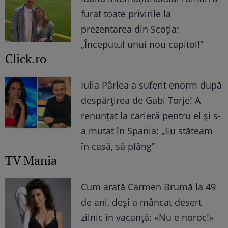
furat toate privirile la
prezentarea din Scoția:
„Începutul unui nou capitol!”
Click.ro
Iulia Pârlea a suferit enorm după
despărțirea de Gabi Torje! A
renunțat la carieră pentru el și s-
a mutat în Spania: „Eu stăteam
în casă, să plâng”
TV Mania
Cum arată Carmen Brumă la 49
de ani, deși a mâncat desert
zilnic în vacanță: «Nu e noroc!»