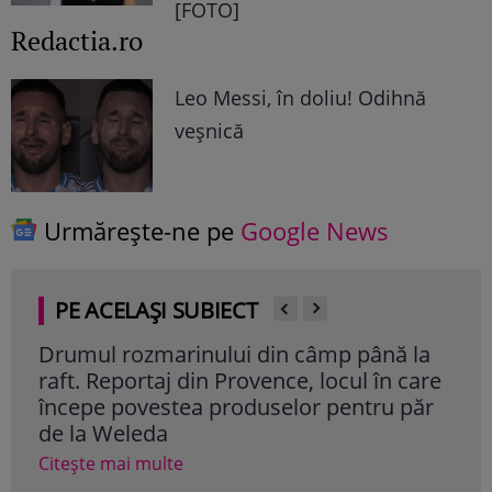
[FOTO]
Redactia.ro
Leo Messi, în doliu! Odihnă
veșnică
Urmărește-ne pe
Google News
PE ACELAȘI SUBIECT
Drumul rozmarinului din câmp până la
Cul
raft. Reportaj din Provence, locul în care
Cite
începe povestea produselor pentru păr
de la Weleda
Citește mai multe