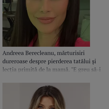
Andreea Berecleanu, mărturisiri
dureroase despre pierderea tatălui și
lecția primită de la mamă. "E greu să-i
egalez bunătatea și înțelepciunea"