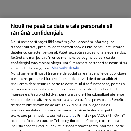
Nouă ne pasă ca datele tale personale să
rămână confidențiale
Noi și partenerii noștri
594
stocăm și/sau accesăm informații pe
dispozitivul dvs., precum identificatorii cookie unici pentru prelucrarea
datelor cu caracter personal. Puteți accepta sau gestiona alegerile dvs.
făcând clic mai jos sau în orice moment, pe pagina cu politica de
confidențialitate. Aceste alegeri vor fi raportate partenerilor noștri și nu
vă vor afecta navigarea.
Mai multe detalii
Noi si partenerii nostri (retelele de socializare si agentiile de publicitate
partenere, precum si furnizorii nostri de servicii de date analitice)
prelucram date pentru a permite website-ului sa functioneze, pentru a
personaliza continutul si anunturile publicitare afisate in functie de
interesele si/sau profilul dvs., pentru a va oferi functionalitati aferente
retelelor de socializare si pentru a analiza traficul pe website. Beneficiati
de drepturile prevazute de art. 15-22 din GDPR in legatura cu
prelucrarea datelor cu caracter personal. Aceste drepturi pot fi
exercitate prin modalitatea indicata
aici
. Prin click pe “ACCEPT TOATE”,
acceptati folosirea tuturor Tehnologiilor de tip Cookie, care implica
inclusiv acceptul dvs. cu privire la stocarea/accesarea informatiilor de