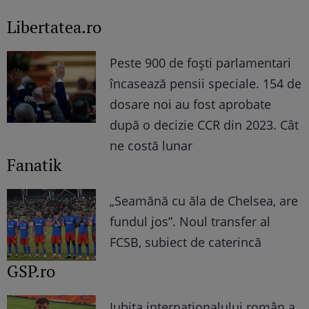
Libertatea.ro
Peste 900 de foști parlamentari
încasează pensii speciale. 154 de
dosare noi au fost aprobate
după o decizie CCR din 2023. Cât
ne costă lunar
Fanatik
„Seamănă cu ăla de Chelsea, are
fundul jos”. Noul transfer al
FCSB, subiect de caterincă
GSP.ro
Iubita internaționalului român a