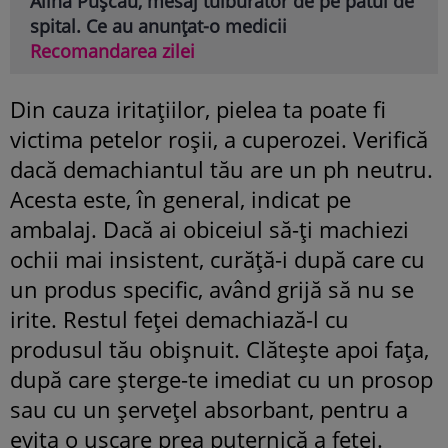
Alina Pușcău, mesaj tulburător de pe patul de
spital. Ce au anunțat-o medicii
Recomandarea zilei
Din cauza iritaţiilor, pielea ta poate fi
victima petelor roşii, a cuperozei. Verifică
dacă demachiantul tău are un ph neutru.
Acesta este, în general, indicat pe
ambalaj. Dacă ai obiceiul să-ţi machiezi
ochii mai insistent, curăţă-i după care cu
un produs specific, având grijă să nu se
irite. Restul feţei demachiază-l cu
produsul tău obişnuit. Clăteşte apoi faţa,
după care şterge-te imediat cu un prosop
sau cu un şerveţel absorbant, pentru a
evita o uscare prea puternică a feţei.