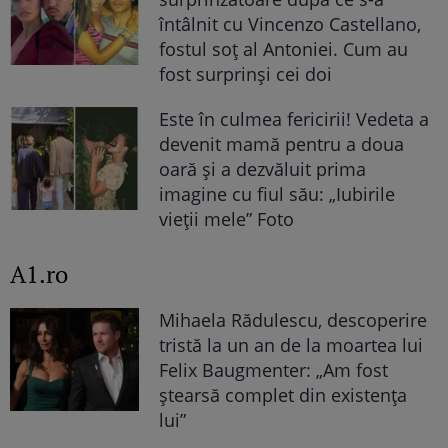
întâlnit cu Vincenzo Castellano,
fostul soț al Antoniei. Cum au
fost surprinși cei doi
Este în culmea fericirii! Vedeta a
devenit mamă pentru a doua
oară și a dezvăluit prima
imagine cu fiul său: „Iubirile
vieții mele” Foto
A1.ro
Mihaela Rădulescu, descoperire
tristă la un an de la moartea lui
Felix Baugmenter: „Am fost
ștearsă complet din existența
lui”