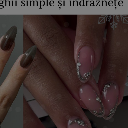
hii simple şi îndrăzneţe