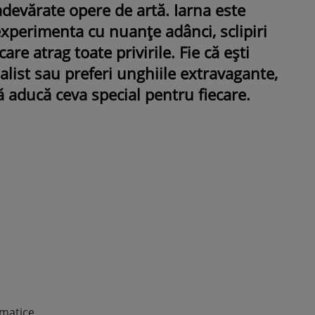
adevărate opere de artă. Iarna este
experimenta cu nuanțe adânci, sclipiri
ROMÂNEŞTI
VEDETE
re atrag toate privirile. Fie că ești
Fiica Iuliei Albu și a lui Mihai 
list sau preferi unghiile extravagante,
strălucit la banchet. Mikaela a
 aducă ceva special pentru fiecare.
purtat o rochie creată de cele
mamă și i-a împrumutat panto
Valentino: „M-am simțit ca o
prințesă”
omatice