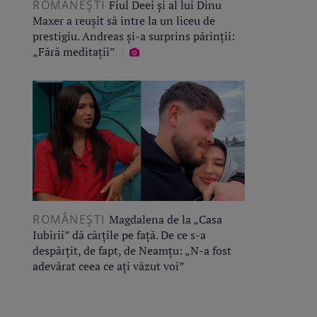
ROMÂNEŞTI
Fiul Deei și al lui Dinu
Maxer a reușit să intre la un liceu de
prestigiu. Andreas și-a surprins părinții:
„Fără meditații”
ROMÂNEŞTI
Magdalena de la „Casa
Iubirii” dă cărțile pe față. De ce s-a
despărțit, de fapt, de Neamțu: „N-a fost
adevărat ceea ce ați văzut voi”