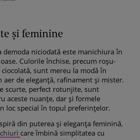
te și feminine
a demoda niciodată este manichiura în
ioase. Culorile închise, precum roșu-
 ciocolată, sunt mereu la modă în
n aer de eleganță, rafinament și mister.
e scurte, perfect rotunjite, sunt
ru aceste nuanțe, dar și formele
n loc special în topul preferințelor.
spiră din puterea și eleganța feminină,
chiuri
care îmbină simplitatea cu