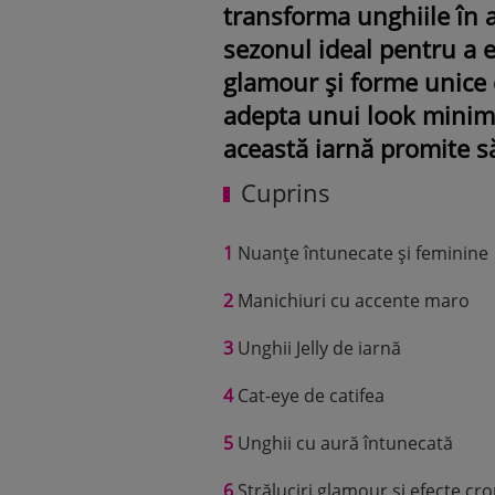
transforma unghiile în 
sezonul ideal pentru a 
glamour și forme unice ca
adepta unui look minima
această iarnă promite să
Cuprins
1
Nuanțe întunecate și feminine
2
Manichiuri cu accente maro
3
Unghii Jelly de iarnă
4
Cat-eye de catifea
5
Unghii cu aură întunecată
6
Străluciri glamour și efecte cr