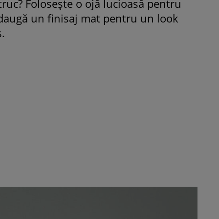
truc? Folosește o ojă lucioasă pentru
daugă un finisaj mat pentru un look
.