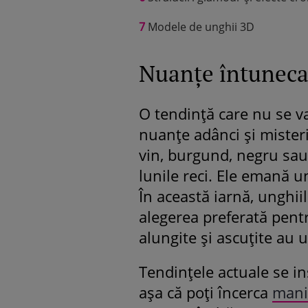
7
Modele de unghii 3D
Nuanțe întuneca
O tendință care nu se v
nuanțe adânci și mister
vin, burgund, negru sau
lunile reci. Ele emană u
În această iarnă, unghiil
alegerea preferată pent
alungite și ascuțite au u
Tendințele actuale se in
așa că poți încerca
mani