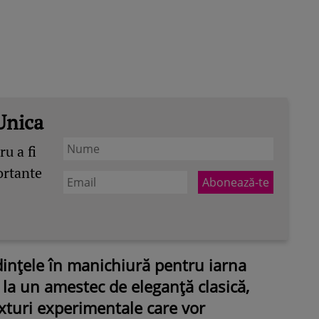
Unica
u a fi
ortante
ințele în manichiură pentru iarna
la un amestec de eleganță clasică,
exturi experimentale care vor