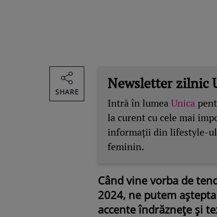
Newsletter zilnic 
SHARE
Intră în lumea
Unica
pentr
la curent cu cele mai imp
informații din lifestyle-ul
feminin.
Când vine vorba de tend
2024, ne putem aștepta 
accente îndrăznețe și t