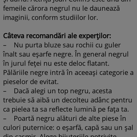
femeile cărora negrul nu le daunează
imaginii, conform studiilor lor.
Câteva recomandări ale experţilor:
– Nu purta bluze sau rochii cu guler
înalt sau eşarfe negre. În general negrul
în jurul feţei nu este deloc flatant.
Pălăriile negre intră în aceeaşi categorie a
pieselor de evitat.
– Dacă alegi un top negru, acesta
trebuie să aibă un decolteu adânc pentru
ca pielea ta sa reflecte lumină pe faţa ta.
– Poartă negru alături de alte piese în
culori puternice: o eşarfă, capă sau un şal
din caşmir. Alege bijuteriile potrivite