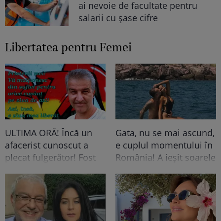
ai nevoie de facultate pentru
salarii cu şase cifre
Libertatea pentru Femei
ULTIMA ORĂ! Încă un
Gata, nu se mai ascund,
afacerist cunoscut a
e cuplul momentului în
plecat fulgerător! Fost
România! A ieșit soarele
acționar TV la una
și pe strada ei, iar lui i-a
dintre cele mai
pus Dumnezeu mâna în
cunoscute televiziuni
cap! Felicitări, să fiți
România, mort la doar
fericiți! Că frumoși
60 de ani!
sunteți!