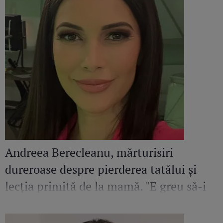
Andreea Berecleanu, mărturisiri
dureroase despre pierderea tatălui și
lecția primită de la mamă. "E greu să-i
egalez bunătatea și înțelepciunea"