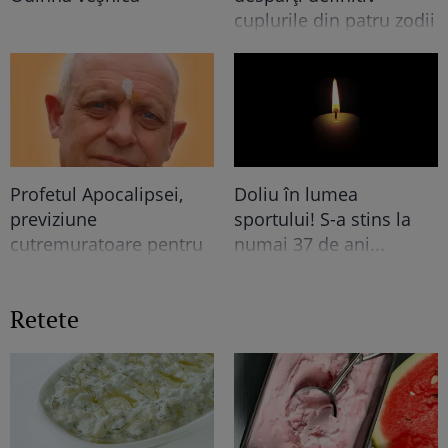
cuplurile din patru zodii
pentru oricine: "Cu…
mine, fata româncă...”
Profetul Apocalipsei,
Doliu în lumea
previziune
sportului! S-a stins la
cutremuratoare pentru
numai 37 de ani...
final de an. Ce se va
intampla cu LUMEA e
Retete
TERIBIL