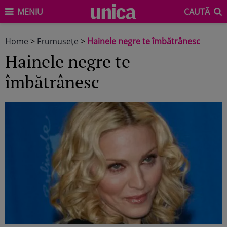
MENIU
CAUTĂ
Home
>
Frumuseţe
>
Hainele negre te îmbătrânesc
Hainele negre te
îmbătrânesc