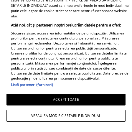
catre Vendor-ii cu care colaboram. Prin click pe “VREAU SA MODIFIC
Diva Hair
SETARILE INDIVIDUAL” puteti schimba preferintele in mod individual, mai
putin cele legate de cookie strict necesare pentru functionarea website-
ului.
Atât noi, cât și partenerii noștri prelucrăm datele pentru a oferi:
Stocarea și/sau accesarea informațiilor de pe un dispozitiv. Utilizarea
profilurilor pentru selectarea conținutului personalizat. Măsurarea
performanței reclamelor. Dezvoltarea și îmbunătățirea serviciilor.
Utilizarea profilurilor pentru selectarea publicității personalizate.
Crearea profilurilor de conținut personalizat. Utilizarea datelor limitate
Cine au fost părinții lui
Clipe extrem de grele
pentru a selecta conținutul. Crearea profilurilor pentru publicitate
personalizată. Măsurarea performanței conținutului. Înțelegerea
Nicușor Dan. Cu mama
pentru Angela Similea.
publicului prin statistici sau combinații de date din surse diferite.
contabilă și tatăl
A rămas fără una dintre
Utilizarea de date limitate pentru a selecta publicitatea. Date precise de
muncitor, primarul
cele mai dragi persoane
geolocație și identificarea prin scanarea dispozitivului.
Listă parteneri (furnizori)
capitalei a dus o viață
din viața ei
modestă în Făgăraș
ACCEPT TOATE
VREAU SA MODIFIC SETARILE INDIVIDUAL
Iulia Vântur, adevărul
Cine este Roxana,
despre legătura cu
femeia cu care Victor