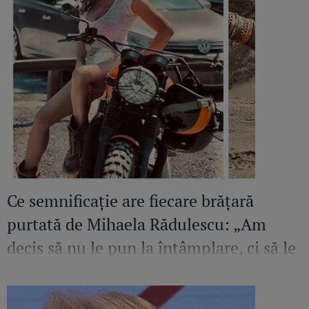
Ce semnificație are fiecare brățară
purtată de Mihaela Rădulescu: „Am
decis să nu le pun la întâmplare, ci să le
creez o poveste”