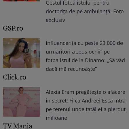
Gestul fotbalistului pentru
doctoriţa de pe ambulanţă. Foto
exclusiv
GSP.ro
Influencerița cu peste 23.000 de
urmăritori a „pus ochii” pe
fotbalistul de la Dinamo: „Să văd
dacă mă recunoaște”
Click.ro
Alexia Eram pregătește o afacere
în secret! Fiica Andreei Esca intră
pe terenul unde tatăl ei a pierdut
milioane
TV Mania