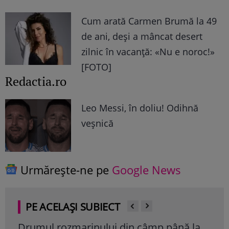
Cum arată Carmen Brumă la 49
de ani, deși a mâncat desert
zilnic în vacanță: «Nu e noroc!»
[FOTO]
Redactia.ro
Leo Messi, în doliu! Odihnă
veșnică
Urmărește-ne pe
Google News
PE ACELAȘI SUBIECT
Drumul rozmarinului din câmp până la
Cul