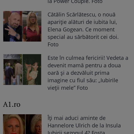
la Power Couple. Foto
Cătălin Scărlătescu, o nouă
apariție alături de iubita lui,
Elena Gogean. Ce moment
special au sărbătorit cei doi.
Foto
Este în culmea fericirii! Vedeta a
devenit mamă pentru a doua
oară și a dezvăluit prima
imagine cu fiul său: „Iubirile
vieții mele” Foto
A1.ro
Îți mai aduci aminte de
Hannelore Ulrich de la Insula
Iubirii sezonul 4? Fosta