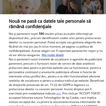
Nouă ne pasă ca datele tale personale să
rămână confidențiale
Topul alimentelor din
Soțul Laurei Cosoi,
supermarket
Cosmin Curticăpean, a
Noi și partenerii noștri
594
stocăm și/sau accesăm informații pe
dispozitivul dvs., precum identificatorii cookie unici pentru prelucrarea
periculoase pentru
făcut cel mai așteptat
datelor cu caracter personal. Puteți accepta sau gestiona alegerile dvs.
copii. Atenționarea
anunț - a spus sexul
făcând clic mai jos sau în orice moment, pe pagina cu politica de
confidențialitate. Aceste alegeri vor fi raportate partenerilor noștri și nu
nutriționiștilor
celui de-al 5-lea copil!!
vă vor afecta navigarea.
Mai multe detalii
După 4 fetițe urmează...
Noi si partenerii nostri (retelele de socializare si agentiile de publicitate
Ce frumoooos!
partenere, precum si furnizorii nostri de servicii de date analitice)
prelucram date pentru a permite website-ului sa functioneze, pentru a
personaliza continutul si anunturile publicitare afisate in functie de
interesele si/sau profilul dvs., pentru a va oferi functionalitati aferente
Lucruri esențiale pentru
Dr. Mihai Craiu:
retelelor de socializare si pentru a analiza traficul pe website. Beneficiati
de drepturile prevazute de art. 15-22 din GDPR in legatura cu
un start bun în
Manevrele esențiale de
prelucrarea datelor cu caracter personal. Aceste drepturi pot fi
dezvoltarea copiilor
prim ajutor în cazul în
exercitate prin modalitatea indicata
aici
. Prin click pe “ACCEPT TOATE”,
acceptati folosirea tuturor Tehnologiilor de tip Cookie, care implica
care copilul se îneacă
inclusiv acceptul dvs. cu privire la stocarea/accesarea informatiilor de