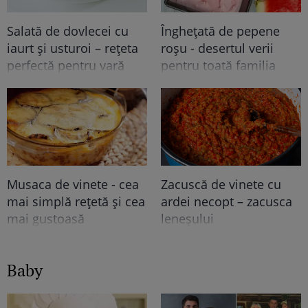
Salată de dovlecei cu
Înghețată de pepene
iaurt și usturoi – rețeta
roșu - desertul verii
perfectă pentru vară
pentru toată familia
Musaca de vinete - cea
Zacuscă de vinete cu
mai simplă rețetă și cea
ardei necopt – zacusca
mai gustoasă
leneșului
Baby