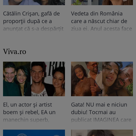
Cătălin Crișan, gafă de
Vedeta din România
proporții după ce a
care a născut chiar de
anunțat că s-a despărțit
ziua ei. Anul acesta face
de iubită „Să mă
nunta de lemn!
criticați ușor”.
Viva.ro
Internauții i-au bătut
obrazul
El, un actor și artist
Gata! NU mai e niciun
boem și rebel, EA un
dubiu! Tocmai au
manechin superb,
publicat IMAGINEA care
râvnit de toți
nu mai are nevoie de
bărbații...Când s-au
nicio, dar nicio