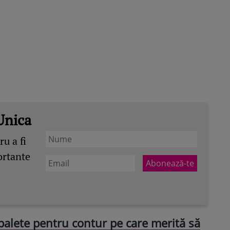
Unica
u a fi
ortante
 palete pentru contur pe care merită să