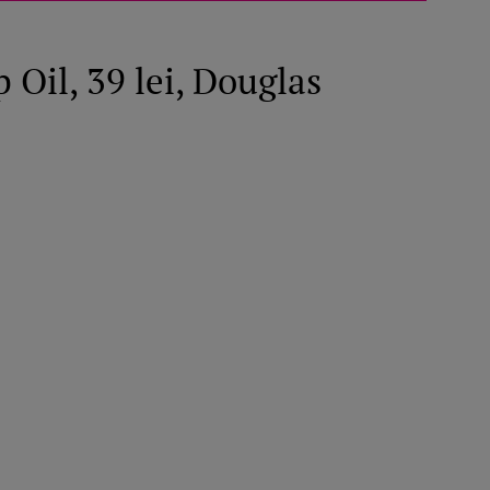
 Oil, 39 lei, Douglas
ROMÂNEŞTI
VEDETE
Fiica Iuliei Albu și a lui Mihai 
strălucit la banchet. Mikaela a
purtat o rochie creată de cele
mamă și i-a împrumutat panto
Valentino: „M-am simțit ca o
prințesă”