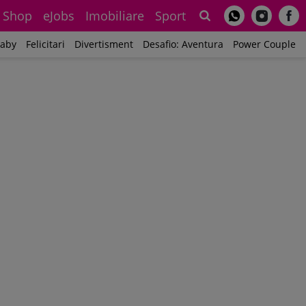
Shop
eJobs
Imobiliare
Sport
Sh
aby
Felicitari
Divertisment
Desafio: Aventura
Power Couple