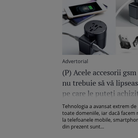
Advertorial
(P) Acele accesorii gsm
nu trebuie să vă lipseas
pe care le puteți achizi
de pe Tozmobile.ro!
Tehnologia a avansat extrem de 
toate domeniile, iar dacă facem r
la telefoanele mobile, smartphon
din prezent sunt...