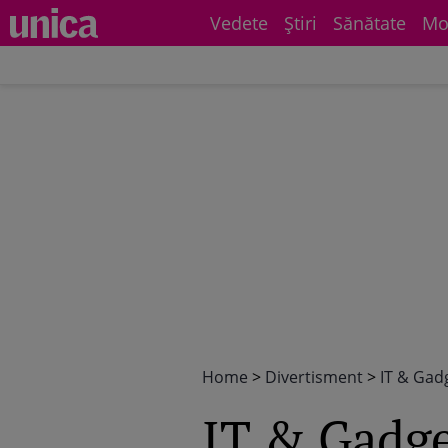
Vedete
Știri
Sănătate
Mo
Home
>
Divertisment
>
IT & Gad
IT & Gadg