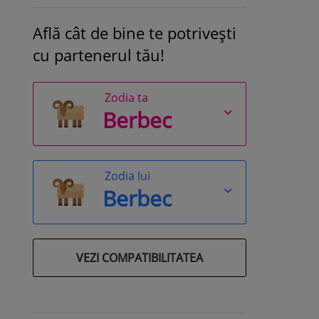
Află cât de bine te potrivești
cu partenerul tău!
Zodia ta
Zodia lui
VEZI COMPATIBILITATEA