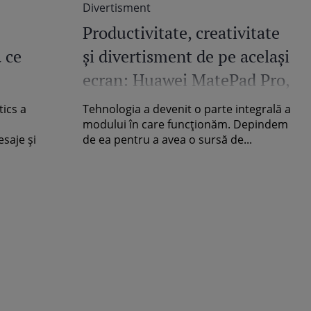
Divertisment
Productivitate, creativitate
ă ce
și divertisment de pe același
ecran: Huawei MatePad Pro,
dotată cu funcții și aplicații
ics a
Tehnologia a devenit o parte integrală a
care fac față cu succes
modului în care funcționăm. Depindem
esaje și
de ea pentru a avea o sursă de...
oricăror nevoi