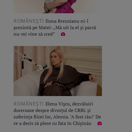
ROMÂNEŞTI
Ilona Brezoianu ni-l
prezintă pe Matei: „Mă uit la el și parcă
nu-mi vine să cred”
ROMÂNEŞTI
Elena Vîșcu, dezvăluiri
dureroase despre divorțul de CRBL și
suferința fiicei lor, Alessia. "A fost rău!" De
ce a decis să plece cu fata în Chișinău