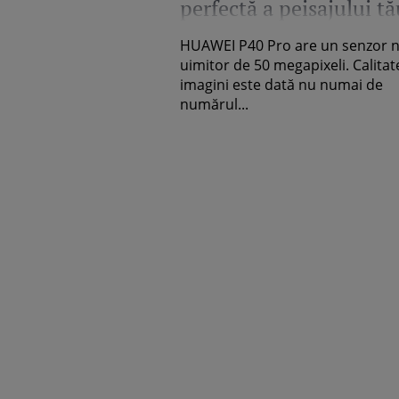
perfectă a peisajului tă
preferat cu HUAWEI P
HUAWEI P40 Pro are un senzor 
Pro?
uimitor de 50 megapixeli. Calitat
imagini este dată nu numai de
numărul...