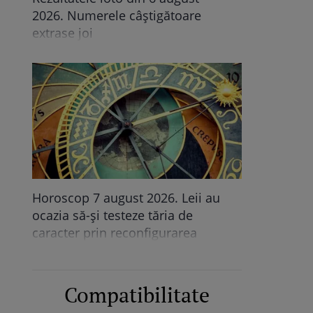
2026. Numerele câștigătoare
extrase joi
Horoscop 7 august 2026. Leii au
ocazia să-și testeze tăria de
caracter prin reconfigurarea
planurilor de viitor la care au lucrat
foarte mult
Compatibilitate