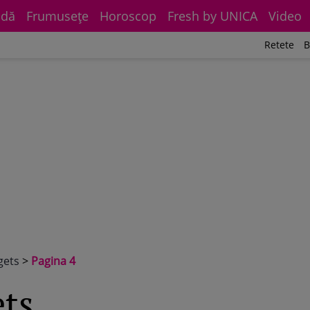
dă
Frumuseţe
Horoscop
Fresh by UNICA
Video
Retete
B
gets
>
Pagina 4
ets