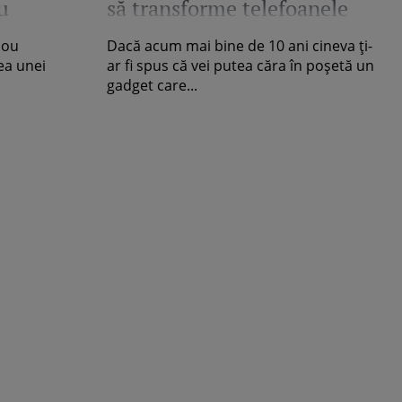
u
să transforme telefoanele
40
din seria P40 în opere de
nou
Dacă acum mai bine de 10 ani cineva ți-
artă
ea unei
ar fi spus că vei putea căra în poșetă un
gadget care...