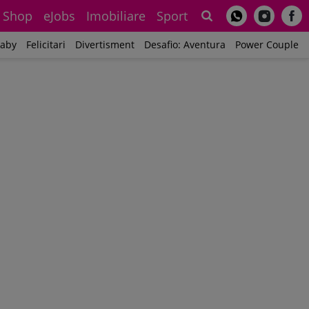
Shop
eJobs
Imobiliare
Sport
Sh
aby
Felicitari
Divertisment
Desafio: Aventura
Power Couple