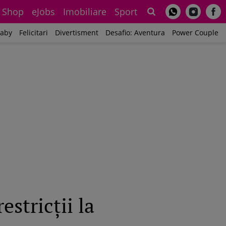
Shop
eJobs
Imobiliare
Sport
Sh
aby
Felicitari
Divertisment
Desafio: Aventura
Power Couple
estricții la