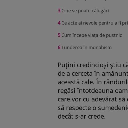
3
Cine se poate călugări
4
Ce acte ai nevoie pentru a fi pr
5
Cum începe viața de pustnic
6
Tunderea în monahism
Puțini credincioși știu c
de a cerceta în amănunt
această cale. În rânduri
regăsi întotdeauna oamen
care vor cu adevărat să 
să respecte o sumedenie 
decât s-ar crede.