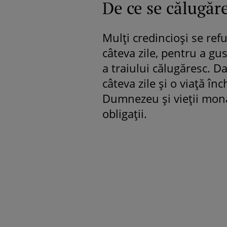
De ce se călugăr
Mulți credincioși se ref
câteva zile, pentru a gus
a traiului călugăresc. Da
câteva zile și o viață î
Dumnezeu și vieții mona
obligații.