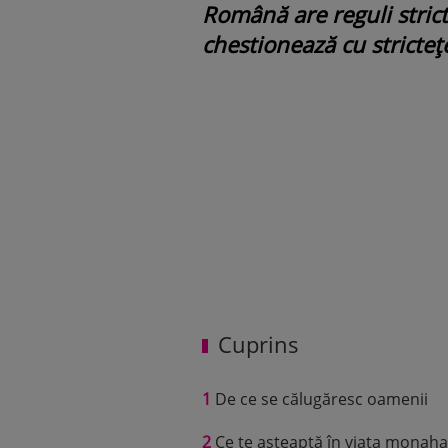
Română are reguli strict
chestionează cu stricteț
Cuprins
1
De ce se călugăresc oamenii
2
Ce te așteaptă în viața monaha