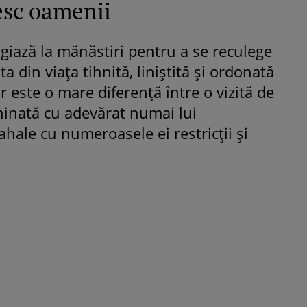
esc oamenii
ugiază la mănăstiri pentru a se reculege
ta din viața tihnită, liniștită și ordonată
r este o mare diferență între o vizită de
nchinată cu adevărat numai lui
hale cu numeroasele ei restricții și