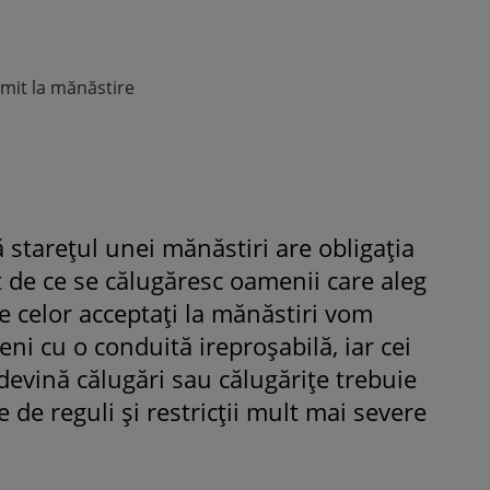
imit la mănăstire
ă starețul unei mănăstiri are obligația
 de ce se călugăresc oamenii care aleg
le celor acceptați la mănăstiri vom
i cu o conduită ireproșabilă, iar cei
devină călugări sau călugărițe trebuie
de reguli și restricții mult mai severe