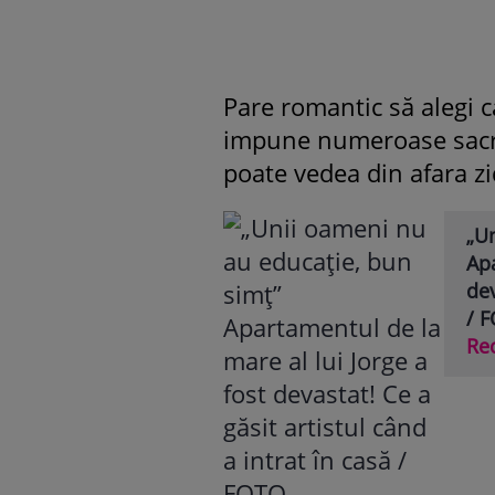
Pare romantic să alegi c
impune numeroase sacrif
poate vedea din afara zi
„U
Apa
dev
/ 
Re