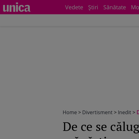
Vedete
Știri
Sănătate
Mo
Home
>
Divertisment
>
Inedit
>
D
De ce se călug