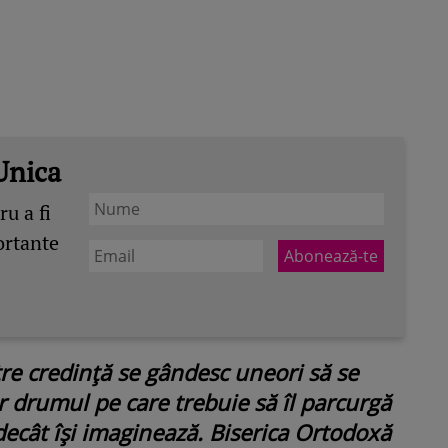
Unica
u a fi
ortante
re credință se gândesc uneori să se
r drumul pe care trebuie să îl parcurgă
ecât își imaginează. Biserica Ortodoxă