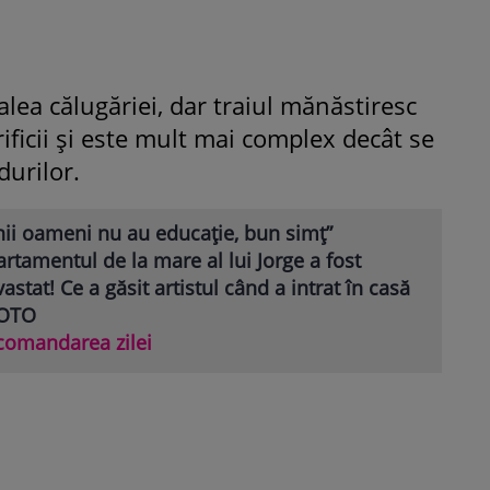
alea călugăriei, dar traiul mănăstiresc
icii și este mult mai complex decât se
durilor.
nii oameni nu au educație, bun simț”
rtamentul de la mare al lui Jorge a fost
astat! Ce a găsit artistul când a intrat în casă
FOTO
comandarea zilei