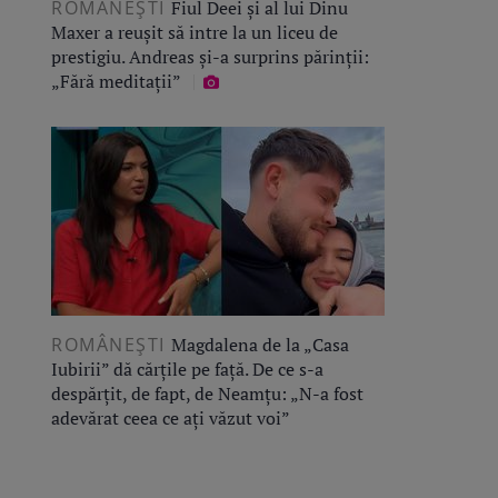
ROMÂNEŞTI
Fiul Deei și al lui Dinu
Maxer a reușit să intre la un liceu de
prestigiu. Andreas și-a surprins părinții:
„Fără meditații”
ROMÂNEŞTI
Magdalena de la „Casa
Iubirii” dă cărțile pe față. De ce s-a
despărțit, de fapt, de Neamțu: „N-a fost
adevărat ceea ce ați văzut voi”