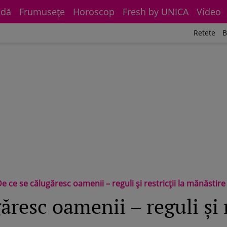
dă
Frumuseţe
Horoscop
Fresh by UNICA
Video
Retete
B
e ce se călugăresc oamenii – reguli și restricții la mănăstire
ăresc oamenii – reguli și r