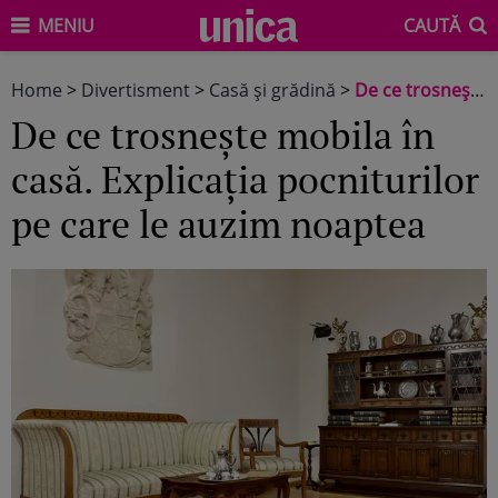
MENIU
CAUTĂ
Home
>
Divertisment
>
Casă şi grădină
>
De ce trosnește mobila în casă. Explicația pocniturilor pe care le auzim noaptea
De ce trosnește mobila în
casă. Explicația pocniturilor
pe care le auzim noaptea