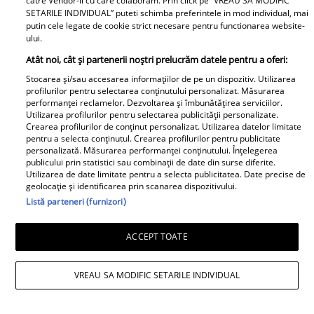
catre Vendor-ii cu care colaboram. Prin click pe “VREAU SA MODIFIC
SETARILE INDIVIDUAL” puteti schimba preferintele in mod individual, mai
lemnul rapid).
putin cele legate de cookie strict necesare pentru functionarea website-
ului.
Evită
lumina directă a soarelui
Atât noi, cât și partenerii noștri prelucrăm datele pentru a oferi:
(provoacă variații mari de
Stocarea și/sau accesarea informațiilor de pe un dispozitiv. Utilizarea
temperatură).
profilurilor pentru selectarea conținutului personalizat. Măsurarea
performanței reclamelor. Dezvoltarea și îmbunătățirea serviciilor.
Utilizarea profilurilor pentru selectarea publicității personalizate.
Lasă spațiu
între mobilă și perete
Crearea profilurilor de conținut personalizat. Utilizarea datelor limitate
pentru a selecta conținutul. Crearea profilurilor pentru publicitate
pentru circulația aerului.
personalizată. Măsurarea performanței conținutului. Înțelegerea
publicului prin statistici sau combinații de date din surse diferite.
Utilizarea de date limitate pentru a selecta publicitatea. Date precise de
geolocație și identificarea prin scanarea dispozitivului.
În concluzie, zgomotele de crăpare la
Listă parteneri (furnizori)
mobilierul din lemn rustic pot fi prevenite
ACCEPT TOATE
prin îngrijirea adecvată a materialului și
prin controlul mediului în care este
VREAU SA MODIFIC SETARILE INDIVIDUAL
amplasat. Întreținerea regulată și un
climat interior stabil te vor ajuta să