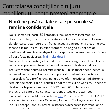
Controlarea condițiilor din jurul
mobilierului poate preveni zgomotele
nedorite. Utilizarea unui dezumidificator
Nouă ne pasă ca datele tale personale să
sau a aerului condiționat ajută la
rămână confidențiale
menținerea unei umidități și temperaturi
Noi și partenerii noștri
594
stocăm și/sau accesăm informații pe
dispozitivul dvs., precum identificatorii cookie unici pentru prelucrarea
constante, asigurându-vă că lemnul nu
datelor cu caracter personal. Puteți accepta sau gestiona alegerile dvs.
făcând clic mai jos sau în orice moment, pe pagina cu politica de
trece prin schimbări bruște care să
confidențialitate. Aceste alegeri vor fi raportate partenerilor noștri și nu
declanșeze tensiuni și sunete de crăpare.
vă vor afecta navigarea.
Mai multe detalii
Noi si partenerii nostri (retelele de socializare si agentiile de publicitate
partenere, precum si furnizorii nostri de servicii de date analitice)
D. Amplasarea mobilei este crucială
prelucram date pentru a permite website-ului sa functioneze, pentru a
personaliza continutul si anunturile publicitare afisate in functie de
interesele si/sau profilul dvs., pentru a va oferi functionalitati aferente
Unde așezi piesa de mobilier contează
retelelor de socializare si pentru a analiza traficul pe website. Beneficiati
mai mult decât crezi:
de drepturile prevazute de art. 15-22 din GDPR in legatura cu
prelucrarea datelor cu caracter personal. Aceste drepturi pot fi
exercitate prin modalitatea indicata
aici
. Prin click pe “ACCEPT TOATE”,
Evită
gurile de ventilație cum ar fi
acceptati folosirea tuturor Tehnologiilor de tip Cookie, care implica
inclusiv acceptul dvs. cu privire la stocarea/accesarea informatiilor de
cele de la
aerul condiționat
(usucă