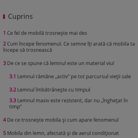
Cuprins
1
Ce fel de mobilă trosnește mai des
2
Cum începe fenomenul. Ce semne îți arată că mobila ta
începe să trosnească
3
De ce se spune că lemnul este un material viu!
3.1
Lemnul rămâne „activ” pe tot parcursul vieții sale
3.2
Lemnul îmbătrânește cu timpul
3.3
Lemnul masiv este rezistent, dar nu „înghețat în
timp”
4
De ce trosnește mobila și cum apare fenomenul
5
Mobila din lemn, afectată și de aerul condiționat