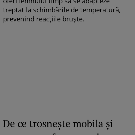
oferi lemnului timp să se adapteze
treptat la schimbările de temperatură,
prevenind reacțiile bruște.
De ce trosnește mobila și